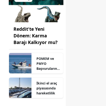
Reddit'te Yeni
Dönem: Karma
Barajı Kalkıyor mu?
POMEM ve
PMYO
Başvurularınd
a Son Durum
İkinci el araç
piyasasında
hareketlilik