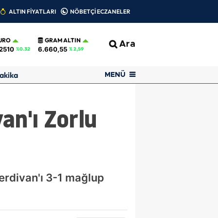
ALTIN FİYATLARI
NÖBETÇİ ECZANELER
URO
GRAM ALTIN
Ara
2510
6.660,55
%0.32
% 2,59
akika
MENÜ
an'ı Zorlu
erdivan'ı 3-1 mağlup