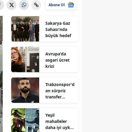
Abone Ol
Sakarya Gaz
Sahası'nda
büyük hedef
Avrupa'da
asgari ücret
krizi
Trabzonspor'd
an sürpriz
transfer
hamlesi
Yeşil
mahalleler
daha iyi uyku