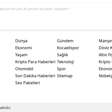
 ilgili yorum yok, ilk yorumu siz yazın, tartışalım *
Yozgat
Zonguldak
Aksaray
Bayburt
Dünya
Gündem
Manşet
Ekonomi
Kocaelispor
Döviz K
Karaman
Yaşam
Sağlık
Altın Fi
Kırıkkale
Kripto Para Haberleri
Teknoloji
Kripto 
Otomobil
Spor
Ekono
Batman
Son Dakika Haberleri
Sitemap
Nöbetç
Şırnak
Seo Paketleri
Bartın
Ardahan
klıdır.
Iğdır