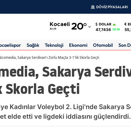
DÖVİZ PİYASALARI
Adana
Kocaeli
20
°
DOLAR
E
Adıyaman
47,7436
55,
Açık
%0.18
Afyonkarahisar
ocaelispor
Sağlık
Teknoloji
Ekonomi
Otomobil
Son D
Ağrı
Nicomedia, Sakarya Serdivan'ı Zorlu Maçta 3-1'lik Skorla Geçti
media, Sakarya Serdiv
Amasya
Ankara
k Skorla Geçti
Antalya
Artvin
ye Kadınlar Voleybol 2. Ligi'nde Sakarya S
Aydın
t elde etti ve ligdeki iddiasını güçlendirdi.
Balıkesir