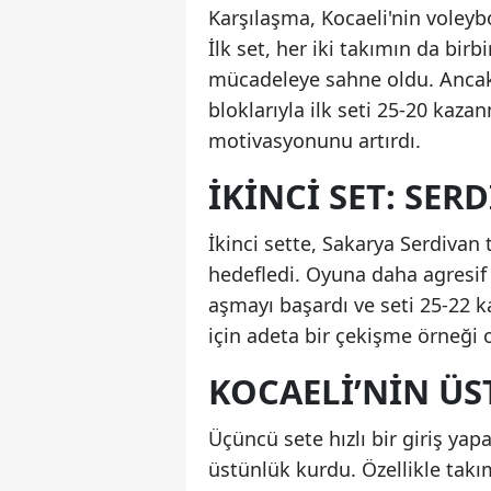
Karşılaşma, Kocaeli'nin voleybo
İlk set, her iki takımın da bir
mücadeleye sahne oldu. Ancak, 
bloklarıyla ilk seti 25-20 kaza
motivasyonunu artırdı.
İKINCI SET: SER
İkinci sette, Sakarya Serdivan
hedefledi. Oyuna daha agresif 
aşmayı başardı ve seti 25-22 k
için adeta bir çekişme örneği 
KOCAELI’NIN Ü
Üçüncü sete hızlı bir giriş ya
üstünlük kurdu. Özellikle tak