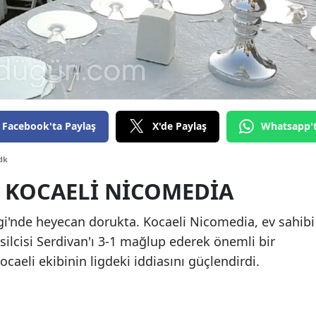
Edirne
Elazığ
Erzincan
Erzurum
Facebook'ta Paylaş
X'de Paylaş
Whatsapp'
Eskişehir
dk
Gaziantep
 KOCAELI NICOMEDIA
Giresun
Gümüşhane
igi'nde heyecan dorukta. Kocaeli Nicomedia, ev sahibi
ilcisi Serdivan'ı 3-1 mağlup ederek önemli bir
Hakkari
ocaeli ekibinin ligdeki iddiasını güçlendirdi.
Hatay
Isparta