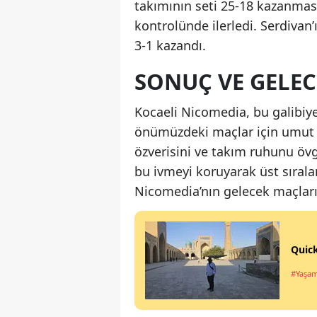
takımının seti 25-18 kazanması
kontrolünde ilerledi. Serdivan’
3-1 kazandı.
SONUÇ VE GELEC
Kocaeli Nicomedia, bu galibiye
önümüzdeki maçlar için umut ış
özverisini ve takım ruhunu övgü
bu ivmeyi koruyarak üst sıralar
Nicomedia’nın gelecek maçlarını
Quick
#Yaşa