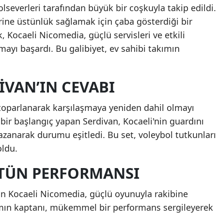
lseverleri tarafından büyük bir coşkuyla takip edildi.
Mersin
birine üstünlük sağlamak için çaba gösterdiği bir
İstanbul
Kocaeli Nicomedia, güçlü servisleri ve etkili
nmayı başardı. Bu galibiyet, ev sahibi takımın
İzmir
Kars
DIVAN’IN CEVABI
Kastamonu
 toparlanarak karşılaşmaya yeniden dahil olmayı
Kayseri
bir başlangıç yapan Serdivan, Kocaeli'nin guardını
Kırklareli
azanarak durumu eşitledi. Bu set, voleybol tutkunları
oldu.
Kırşehir
STÜN PERFORMANSI
Kocaeli
Konya
pan Kocaeli Nicomedia, güçlü oyunuyla rakibine
ımın kaptanı, mükemmel bir performans sergileyerek
Kütahya