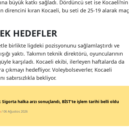
na büyük katkı sağladı. Dördüncü set ise Kocaeli’nin
Malatya
ın direncini kıran Kocaeli, bu seti de 25-19 alarak maç
Manisa
EK HEDEFLER
Kahramanmaraş
Mardin
tle birlikte ligdeki pozisyonunu sağlamlaştırdı ve
ığı yaktı. Takımın teknik direktörü, oyuncularının
Muğla
yle karşıladı. Kocaeli ekibi, ilerleyen haftalarda da
Muş
a çıkmayı hedefliyor. Voleybolseverler, Kocaeli
 sabırsızlıkla bekliyor.
Nevşehir
Niğde
 Sigorta halka arzı sonuçlandı, BİST'te işlem tarihi belli oldu
Ordu
m
/ 06 Ağustos 2026
Rize
Sakarya