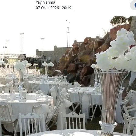
Yayınlanma
Bilecik
07 Ocak 2026 - 20:19
Bingöl
Bitlis
Bolu
Burdur
Bursa
Çanakkale
Çankırı
Çorum
Denizli
Diyarbakır