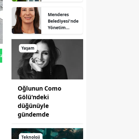
sağlıyor
Menderes
Belediyesi'nde
Yönetim
Kimde?
Yaşam
tan Gönder
Oğlunun Como
Gölü'ndeki
düğünüyle
gündemde
Teknoloji