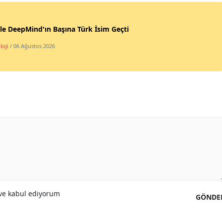
Samsun
e DeepMind'ın Başına Türk İsim Geçti
Siirt
loji
/ 06 Ağustos 2026
Sinop
Sivas
Tekirdağ
Tokat
Trabzon
Tunceli
Şanlıurfa
e kabul ediyorum
GÖNDE
Uşak
Van