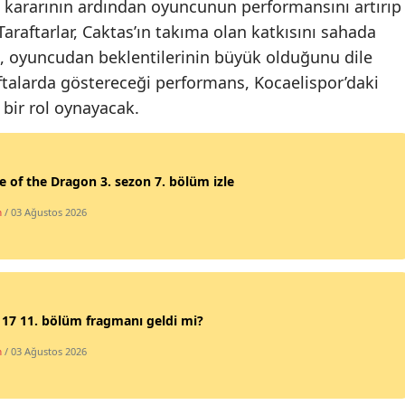
u kararının ardından oyuncunun performansını artırıp
Malatya
raftarlar, Caktas’ın takıma olan katkısını sahada
k, oyuncudan beklentilerinin büyük olduğunu dile
Manisa
haftalarda göstereceği performans, Kocaelispor’daki
Kahramanmaraş
bir rol oynayacak.
Mardin
Muğla
 of the Dragon 3. sezon 7. bölüm izle
Muş
m
/ 03 Ağustos 2026
Nevşehir
Niğde
17 11. bölüm fragmanı geldi mi?
Ordu
m
/ 03 Ağustos 2026
Rize
Sakarya