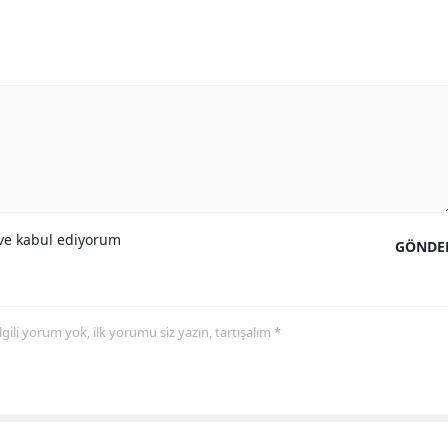
Samsun
Siirt
Sinop
Sivas
Tekirdağ
Tokat
e kabul ediyorum
GÖNDE
Trabzon
Tunceli
 ilgili yorum yok, ilk yorumu siz yazın, tartışalım *
Şanlıurfa
Uşak
Van