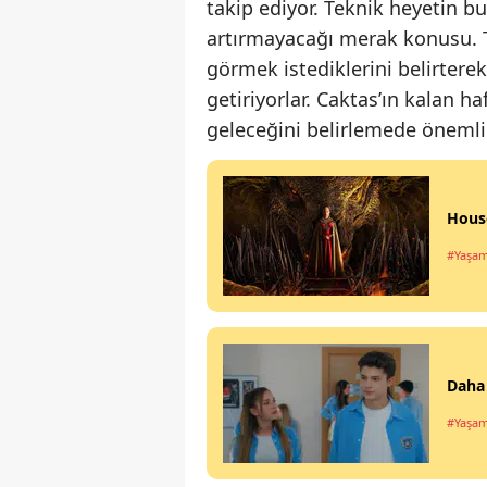
takip ediyor. Teknik heyetin b
artırmayacağı merak konusu. Ta
görmek istediklerini belirtere
getiriyorlar. Caktas’ın kalan 
geleceğini belirlemede önemli 
House
#Yaşa
Daha 
#Yaşa