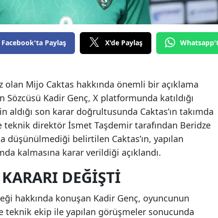
Edirne
Elazığ
Facebook'ta Paylaş
X'de Paylaş
Whatsapp'
Erzincan
Erzurum
iz olan Mijo Caktas hakkında önemli bir açıklama
Eskişehir
ın Sözcüsü Kadir Genç, X platformunda katıldığı
in aldığı son karar doğrultusunda Caktas’ın takımda
Gaziantep
 teknik direktör İsmet Taşdemir tarafından Beridze
Giresun
da düşünülmediği belirtilen Caktas’ın, yapılan
da kalmasına karar verildiği açıklandı.
Gümüşhane
 KARARI DEĞIŞTI
Hakkari
Hatay
eceği hakkında konuşan Kadir Genç, oyuncunun
ve teknik ekip ile yapılan görüşmeler sonucunda
Isparta