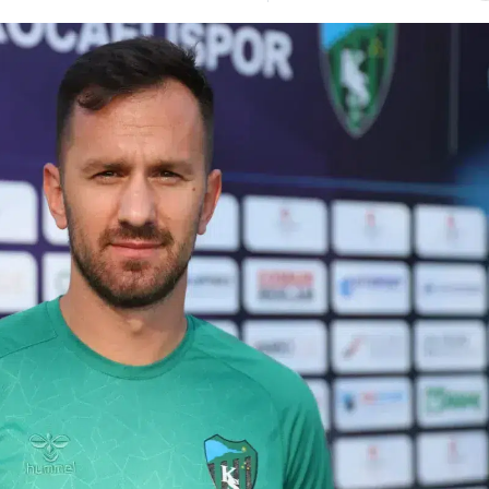
Bilecik
Bingöl
Bitlis
Bolu
Burdur
Bursa
Çanakkale
Çankırı
Çorum
Denizli
Diyarbakır