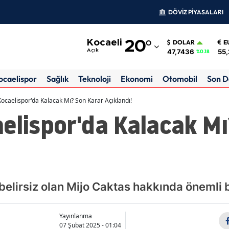
DÖVİZ PİYASALARI
Adana
Kocaeli
20
°
DOLAR
E
Adıyaman
47,7436
55,
Açık
%0.18
Afyonkarahisar
ocaelispor
Sağlık
Teknoloji
Ekonomi
Otomobil
Son D
Ağrı
Kocaelispor'da Kalacak Mı? Son Karar Açıklandı!
elispor'da Kalacak M
Amasya
Ankara
Antalya
Artvin
belirsiz olan Mijo Caktas hakkında önemli b
Aydın
Yayınlanma
Balıkesir
07 Şubat 2025 - 01:04