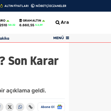
ALTIN FİYATLARI
NÖBETÇİ ECZANELER
URO
GRAM ALTIN
Ara
2510
6.660,55
%0.32
% 2,59
akika
MENÜ
ı? Son Karar
ir açıklama geldi.
Abone Ol