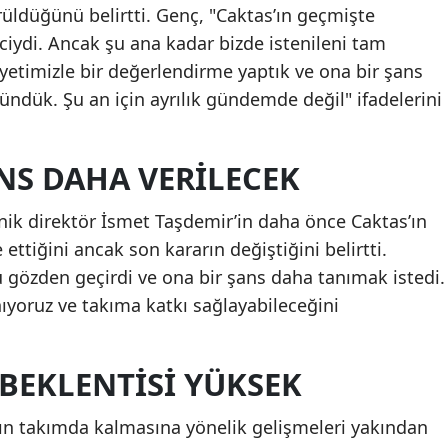
ldüğünü belirtti. Genç, "Caktas’ın geçmişte
Mersin
ciydi. Ancak şu ana kadar bizde istenileni tam
yetimizle bir değerlendirme yaptık ve ona bir şans
İstanbul
ündük. Şu an için ayrılık gündemde değil" ifadelerini
İzmir
Kars
ANS DAHA VERILECEK
Kastamonu
nik direktör İsmet Taşdemir’in daha önce Caktas’ın
Kayseri
ettiğini ancak son kararın değiştiğini belirtti.
Kırklareli
gözden geçirdi ve ona bir şans daha tanımak istedi.
yoruz ve takıma katkı sağlayabileceğini
Kırşehir
Kocaeli
BEKLENTISI YÜKSEK
Konya
as’ın takımda kalmasına yönelik gelişmeleri yakından
Kütahya