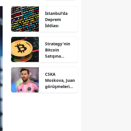
İstanbul'da
Deprem
İddiası
Strategy'nin
Bitcoin
Satışına
Saylor'dan
Açıklama
CSKA
Moskova, Juan
görüşmelerind
en çekildi