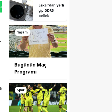
Lexar'dan yerli
tan Gönder
çip DDR5
bellek
e
Yaşam
n
Bugünün Maç
Programı
e
Spor