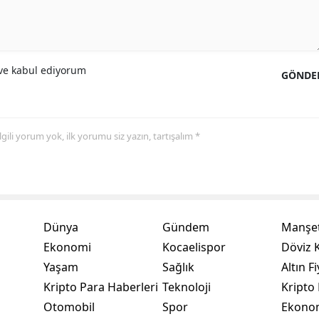
Yalova
Karabük
e kabul ediyorum
GÖNDE
Kilis
Osmaniye
 ilgili yorum yok, ilk yorumu siz yazın, tartışalım *
Düzce
Dünya
Gündem
Manşet
Ekonomi
Kocaelispor
Döviz K
Yaşam
Sağlık
Altın Fi
Kripto Para Haberleri
Teknoloji
Kripto 
Otomobil
Spor
Ekono