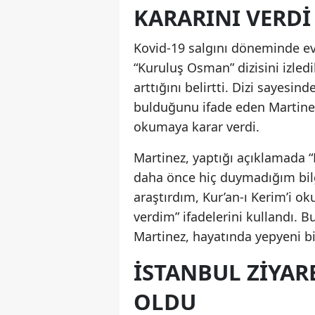
KARARINI VERDI
Kovid-19 salgını döneminde ev
“Kuruluş Osman” dizisini izled
arttığını belirtti. Dizi sayesin
bulduğunu ifade eden Martinez,
okumaya karar verdi.
Martinez, yaptığı açıklamada “D
daha önce hiç duymadığım bilgil
araştırdım, Kur’an-ı Kerim’i 
verdim” ifadelerini kullandı. 
Martinez, hayatında yepyeni bir
İSTANBUL ZIYAR
OLDU