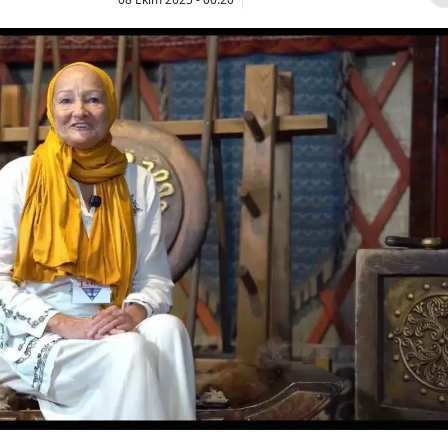
Bilecik
Bingöl
Bitlis
Bolu
Burdur
Bursa
Çanakkale
Çankırı
Çorum
Denizli
Diyarbakır