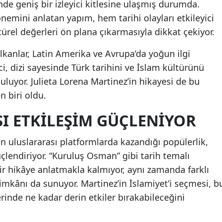
nde geniş bir izleyici kitlesine ulaşmış durumda.
nemini anlatan yapım, hem tarihi olayları etkileyici
Samsun
türel değerleri ön plana çıkarmasıyla dikkat çekiyor.
Siirt
alkanlar, Latin Amerika ve Avrupa’da yoğun ilgi
Sinop
ici, dizi sayesinde Türk tarihini ve İslam kültürünü
Sivas
uluyor. Julieta Lorena Martinez’in hikayesi de bu
n biri oldu.
Tekirdağ
I ETKILEŞIM GÜÇLENIYOR
Tokat
Trabzon
in uluslararası platformlarda kazandığı popülerlik,
üçlendiriyor. “Kuruluş Osman” gibi tarih temalı
Tunceli
 bir hikâye anlatmakla kalmıyor, aynı zamanda farklı
Şanlıurfa
imkânı da sunuyor. Martinez’in İslamiyet’i seçmesi, b
erinde ne kadar derin etkiler bırakabileceğini
Uşak
Van