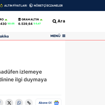
ALTIN FİYATLARI
NÖBETÇİ ECZANELER
RO
GRAM ALTIN
Ara
0430
6.539,64
%0.05
% 0,67
akika
MENÜ
sadüfen izlemeye
dinine ilgi duymaya
Abone Ol