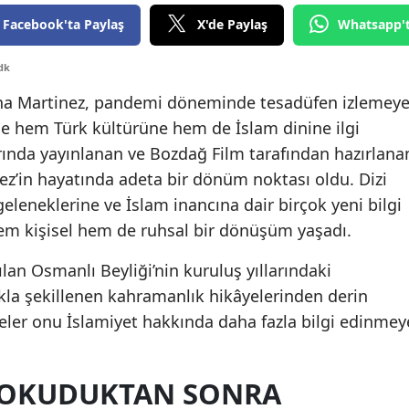
Edirne
Facebook'ta Paylaş
X'de Paylaş
Whatsapp'
Elazığ
dk
Erzincan
rena Martinez, pandemi döneminde tesadüfen izlemey
nde hem Türk kültürüne hem de İslam dinine ilgi
Erzurum
ında yayınlanan ve Bozdağ Film tarafından hazırlana
Eskişehir
ez’in hayatında adeta bir dönüm noktası oldu. Dizi
 geleneklerine ve İslam inancına dair birçok yeni bilgi
Gaziantep
em kişisel hem de ruhsal bir dönüşüm yaşadı.
Giresun
tılan Osmanlı Beyliği’nin kuruluş yıllarındaki
Gümüşhane
ıkla şekillenen kahramanlık hikâyelerinden derin
hneler onu İslamiyet hakkında daha fazla bilgi edinmey
Hakkari
Hatay
M OKUDUKTAN SONRA
Isparta