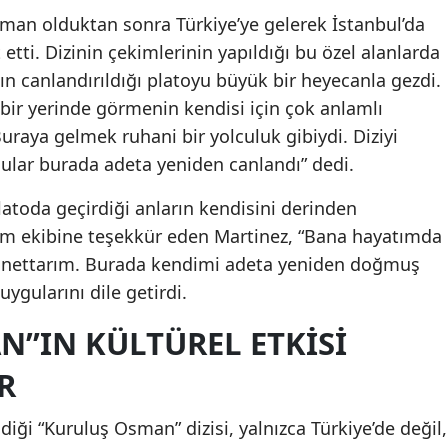
üman olduktan sonra Türkiye’ye gelerek İstanbul’da
Malatya
 etti. Dizinin çekimlerinin yapıldığı bu özel alanlarda
Manisa
ın canlandırıldığı platoyu büyük bir heyecanla gezdi.
bir yerinde görmenin kendisi için çok anlamlı
Kahramanmaraş
uraya gelmek ruhani bir yolculuk gibiydi. Diziyi
Mardin
ular burada adeta yeniden canlandı” dedi.
Muğla
latoda geçirdiği anların kendisini derinden
Film ekibine teşekkür eden Martinez, “Bana hayatımda
Muş
minnettarım. Burada kendimi adeta yeniden doğmuş
Nevşehir
uygularını dile getirdi.
Niğde
”IN KÜLTÜREL ETKISI
Ordu
R
Rize
iği “Kuruluş Osman” dizisi, yalnızca Türkiye’de değil,
Sakarya