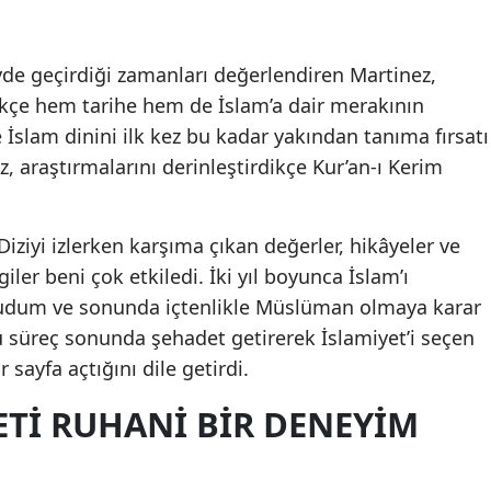
Mersin
de geçirdiği zamanları değerlendiren Martinez,
İstanbul
ikçe hem tarihe hem de İslam’a dair merakının
İzmir
de İslam dinini ilk kez bu kadar yakından tanıma fırsatı
 araştırmalarını derinleştirdikçe Kur’an-ı Kerim
Kars
Kastamonu
iziyi izlerken karşıma çıkan değerler, hikâyeler ve
Kayseri
er beni çok etkiledi. İki yıl boyunca İslam’ı
Kırklareli
okudum ve sonunda içtenlikle Müslüman olmaya karar
Bu süreç sonunda şehadet getirerek İslamiyet’i seçen
Kırşehir
 sayfa açtığını dile getirdi.
Kocaeli
ETI RUHANI BIR DENEYIM
Konya
Kütahya