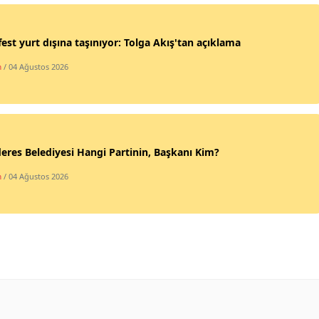
Yozgat
est yurt dışına taşınıyor: Tolga Akış'tan açıklama
Zonguldak
m
/ 04 Ağustos 2026
Aksaray
Bayburt
Karaman
res Belediyesi Hangi Partinin, Başkanı Kim?
Kırıkkale
m
/ 04 Ağustos 2026
Batman
Şırnak
Bartın
Ardahan
Iğdır