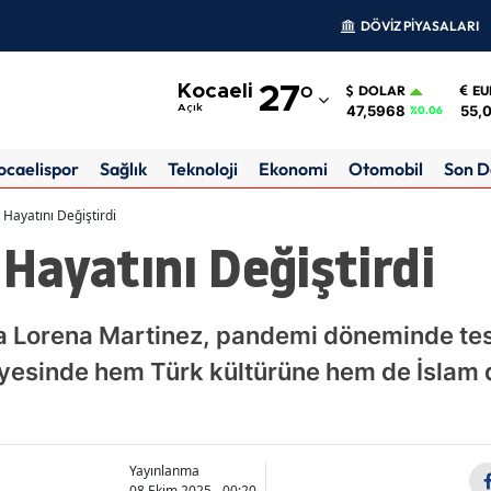
DÖVİZ PİYASALARI
Adana
Kocaeli
27
°
DOLAR
EU
Adıyaman
47,5968
55,
Açık
%0.06
Afyonkarahisar
ocaelispor
Sağlık
Teknoloji
Ekonomi
Otomobil
Son D
Ağrı
i Hayatını Değiştirdi
 Hayatını Değiştirdi
Amasya
Ankara
ta Lorena Martinez, pandemi döneminde te
Antalya
sayesinde hem Türk kültürüne hem de İslam 
Artvin
Aydın
Balıkesir
Yayınlanma
08 Ekim 2025 - 00:20