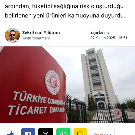
ardından, tüketici sağlığına risk oluşturduğu
Bilecik
belirlenen yeni ürünleri kamuoyuna duyurdu.
Bingöl
Bitlis
Zeki Ersin Yıldırım
Yayınlanma
07 Kasım 2025 - 16:51
Yayın Yönetmeni
Bolu
Burdur
Bursa
Çanakkale
Çankırı
Çorum
Denizli
Diyarbakır