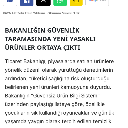
Edirne
KAYNAK: Zeki Ersin Yıldırım
Okunma Süresi: 3 dk
Elazığ
BAKANLIĞIN GÜVENLIK
Erzincan
TARAMASINDA YENI YASAKLI
Erzurum
ÜRÜNLER ORTAYA ÇIKTI
Eskişehir
Ticaret Bakanlığı, piyasalarda satılan ürünlere
Gaziantep
yönelik düzenli olarak yürüttüğü denetimlerin
Giresun
ardından, tüketici sağlığına risk oluşturduğu
belirlenen yeni ürünleri kamuoyuna duyurdu.
Gümüşhane
Bakanlığın “Güvensiz Ürün Bilgi Sistemi”
Hakkari
üzerinden paylaştığı listeye göre, özellikle
Hatay
çocukların sık kullandığı oyuncaklar ve günlük
yaşamda yaygın olarak tercih edilen temizlik
Isparta