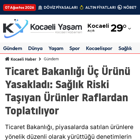
07 Ağustos 2026
DÖVİZ PİYASALARI
ALTIN FİYATLARI
NÖBETÇİ
Adana
Kocaeli
29
°
Adıyaman
Açık
Afyonkarahisar
Gündem
Dünya
Yaşam
Spor
Kocaelispor
Sağlık
Ağrı
Gündem
Kocaeli Haber
Ticaret Bakanlığı Üç Ürünü
Amasya
Yasakladı: Sağlık Riski
Ankara
Taşıyan Ürünler Raflardan
Antalya
Toplatılıyor
Artvin
Aydın
Ticaret Bakanlığı, piyasalarda satılan ürünlere
Balıkesir
yönelik düzenli olarak yürüttüğü denetimlerin