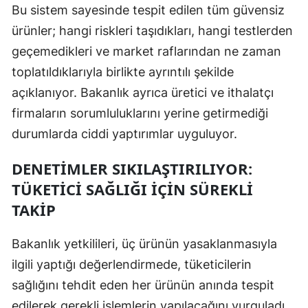
Bu sistem sayesinde tespit edilen tüm güvensiz
Yalova
ürünler; hangi riskleri taşıdıkları, hangi testlerden
geçemedikleri ve market raflarından ne zaman
Karabük
toplatıldıklarıyla birlikte ayrıntılı şekilde
Kilis
açıklanıyor. Bakanlık ayrıca üretici ve ithalatçı
Osmaniye
firmaların sorumluluklarını yerine getirmediği
durumlarda ciddi yaptırımlar uyguluyor.
Düzce
DENETIMLER SIKILAŞTIRILIYOR:
TÜKETICI SAĞLIĞI IÇIN SÜREKLI
TAKIP
Bakanlık yetkilileri, üç ürünün yasaklanmasıyla
ilgili yaptığı değerlendirmede, tüketicilerin
sağlığını tehdit eden her ürünün anında tespit
edilerek gerekli işlemlerin yapılacağını vurguladı.