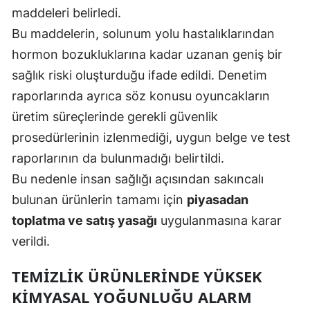
maddeleri belirledi.
Malatya
Bu maddelerin, solunum yolu hastalıklarından
Manisa
hormon bozukluklarına kadar uzanan geniş bir
sağlık riski oluşturduğu ifade edildi. Denetim
Kahramanmaraş
raporlarında ayrıca söz konusu oyuncakların
Mardin
üretim süreçlerinde gerekli güvenlik
Muğla
prosedürlerinin izlenmediği, uygun belge ve test
raporlarının da bulunmadığı belirtildi.
Muş
Bu nedenle insan sağlığı açısından sakıncalı
Nevşehir
bulunan ürünlerin tamamı için
piyasadan
Niğde
toplatma ve satış yasağı
uygulanmasına karar
verildi.
Ordu
TEMIZLIK ÜRÜNLERINDE YÜKSEK
Rize
KIMYASAL YOĞUNLUĞU ALARM
Sakarya