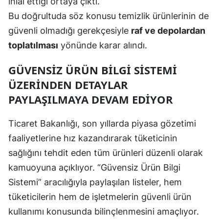
ihlal ettiği ortaya çıktı.
Bu doğrultuda söz konusu temizlik ürünlerinin de
Yozgat
güvenli olmadığı gerekçesiyle
raf ve depolardan
Zonguldak
toplatılması
yönünde karar alındı.
Aksaray
GÜVENSIZ ÜRÜN BILGI SISTEMI
Bayburt
ÜZERINDEN DETAYLAR
PAYLAŞILMAYA DEVAM EDIYOR
Karaman
Kırıkkale
Ticaret Bakanlığı, son yıllarda piyasa gözetimi
faaliyetlerine hız kazandırarak tüketicinin
Batman
sağlığını tehdit eden tüm ürünleri düzenli olarak
Şırnak
kamuoyuna açıklıyor. “Güvensiz Ürün Bilgi
Bartın
Sistemi” aracılığıyla paylaşılan listeler, hem
tüketicilerin hem de işletmelerin güvenli ürün
Ardahan
kullanımı konusunda bilinçlenmesini amaçlıyor.
Iğdır