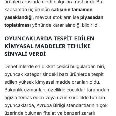
ürünleri arasında ciddi bulgulara rastlandı. Bu
Mersin
kapsamda üç ürünün
satışının tamamen
yasaklandığı
, mevcut stokların ise
piyasadan
İstanbul
toplatılması
yönünde karar alındığı bildirildi.
İzmir
OYUNCAKLARDA TESPIT EDILEN
Kars
KIMYASAL MADDELER TEHLIKE
Kastamonu
SINYALI VERDI
Kayseri
Denetimlerde en dikkat çekici bulgulardan biri,
Kırklareli
oyuncak kategorisindeki bazı ürünlerde tespit
Kırşehir
edilen yüksek kimyasal madde oranları oldu.
Bakanlık uzmanları, özellikle çocuklar tarafından
Kocaeli
ağızla temas eden veya uzun süre elde tutulan
Konya
oyuncaklarda, Avrupa Birliği standartlarının çok
üzerinde bulunan fitalat ve benzeri zararlı
Kütahya