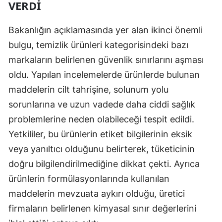
VERDI
Samsun
Bakanlığın açıklamasında yer alan ikinci önemli
Siirt
bulgu, temizlik ürünleri kategorisindeki bazı
Sinop
markaların belirlenen güvenlik sınırlarını aşması
oldu. Yapılan incelemelerde ürünlerde bulunan
Sivas
maddelerin cilt tahrişine, solunum yolu
Tekirdağ
sorunlarına ve uzun vadede daha ciddi sağlık
Tokat
problemlerine neden olabileceği tespit edildi.
Yetkililer, bu ürünlerin etiket bilgilerinin eksik
Trabzon
veya yanıltıcı olduğunu belirterek, tüketicinin
Tunceli
doğru bilgilendirilmediğine dikkat çekti. Ayrıca
ürünlerin formülasyonlarında kullanılan
Şanlıurfa
maddelerin mevzuata aykırı olduğu, üretici
Uşak
firmaların belirlenen kimyasal sınır değerlerini
Van