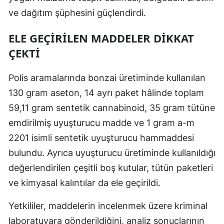
ve dağıtım şüphesini güçlendirdi.
Malatya
ELE GEÇIRILEN MADDELER DIKKAT
Manisa
ÇEKTI
Kahramanmaraş
Mardin
Polis aramalarında bonzai üretiminde kullanılan
130 gram aseton, 14 ayrı paket hâlinde toplam
Muğla
59,11 gram sentetik cannabinoid, 35 gram tütüne
Muş
emdirilmiş uyuşturucu madde ve 1 gram a-m
2201 isimli sentetik uyuşturucu hammaddesi
Nevşehir
bulundu. Ayrıca uyuşturucu üretiminde kullanıldığı
Niğde
değerlendirilen çeşitli boş kutular, tütün paketleri
Ordu
ve kimyasal kalıntılar da ele geçirildi.
Rize
Yetkililer, maddelerin incelenmek üzere kriminal
Sakarya
laboratuvara gönderildiğini, analiz sonuçlarının