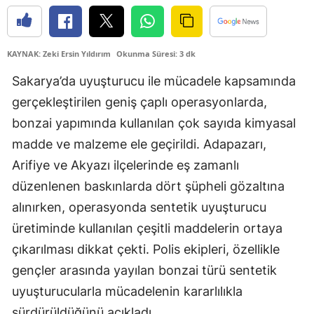
Edirne
Elazığ
KAYNAK: Zeki Ersin Yıldırım
Okunma Süresi: 3 dk
Erzincan
Sakarya’da uyuşturucu ile mücadele kapsamında
gerçekleştirilen geniş çaplı operasyonlarda,
Erzurum
bonzai yapımında kullanılan çok sayıda kimyasal
Eskişehir
madde ve malzeme ele geçirildi. Adapazarı,
Gaziantep
Arifiye ve Akyazı ilçelerinde eş zamanlı
düzenlenen baskınlarda dört şüpheli gözaltına
Giresun
alınırken, operasyonda sentetik uyuşturucu
Gümüşhane
üretiminde kullanılan çeşitli maddelerin ortaya
Hakkari
çıkarılması dikkat çekti. Polis ekipleri, özellikle
gençler arasında yayılan bonzai türü sentetik
Hatay
uyuşturucularla mücadelenin kararlılıkla
Isparta
sürdürüldüğünü açıkladı.