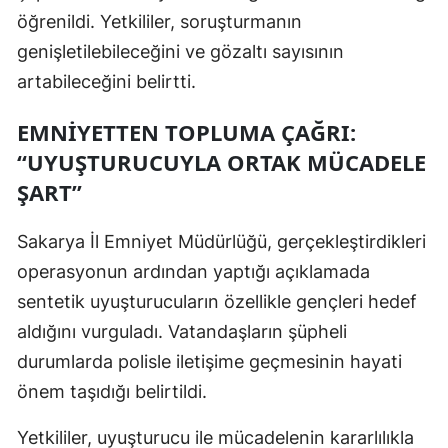
öğrenildi. Yetkililer, soruşturmanın
Yozgat
genişletilebileceğini ve gözaltı sayısının
Zonguldak
artabileceğini belirtti.
Aksaray
EMNIYETTEN TOPLUMA ÇAĞRI:
“UYUŞTURUCUYLA ORTAK MÜCADELE
Bayburt
ŞART”
Karaman
Sakarya İl Emniyet Müdürlüğü, gerçekleştirdikleri
Kırıkkale
operasyonun ardından yaptığı açıklamada
Batman
sentetik uyuşturucuların özellikle gençleri hedef
Şırnak
aldığını vurguladı. Vatandaşların şüpheli
durumlarda polisle iletişime geçmesinin hayati
Bartın
önem taşıdığı belirtildi.
Ardahan
Yetkililer, uyuşturucu ile mücadelenin kararlılıkla
Iğdır