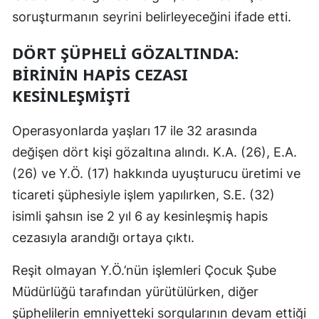
soruşturmanın seyrini belirleyeceğini ifade etti.
Samsun
DÖRT ŞÜPHELI GÖZALTINDA:
Siirt
BIRININ HAPIS CEZASI
Sinop
KESINLEŞMIŞTI
Sivas
Operasyonlarda yaşları 17 ile 32 arasında
Tekirdağ
değişen dört kişi gözaltına alındı. K.A. (26), E.A.
Tokat
(26) ve Y.Ö. (17) hakkında uyuşturucu üretimi ve
ticareti şüphesiyle işlem yapılırken, S.E. (32)
Trabzon
isimli şahsın ise 2 yıl 6 ay kesinleşmiş hapis
Tunceli
cezasıyla arandığı ortaya çıktı.
Şanlıurfa
Reşit olmayan Y.Ö.’nün işlemleri Çocuk Şube
Uşak
Müdürlüğü tarafından yürütülürken, diğer
şüphelilerin emniyetteki sorgularının devam ettiği
Van