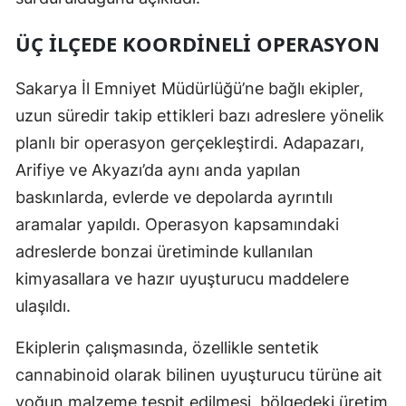
Mersin
ÜÇ İLÇEDE KOORDINELI OPERASYON
İstanbul
Sakarya İl Emniyet Müdürlüğü’ne bağlı ekipler,
İzmir
uzun süredir takip ettikleri bazı adreslere yönelik
Kars
planlı bir operasyon gerçekleştirdi. Adapazarı,
Arifiye ve Akyazı’da aynı anda yapılan
Kastamonu
baskınlarda, evlerde ve depolarda ayrıntılı
Kayseri
aramalar yapıldı. Operasyon kapsamındaki
Kırklareli
adreslerde bonzai üretiminde kullanılan
kimyasallara ve hazır uyuşturucu maddelere
Kırşehir
ulaşıldı.
Kocaeli
Ekiplerin çalışmasında, özellikle sentetik
Konya
cannabinoid olarak bilinen uyuşturucu türüne ait
Kütahya
yoğun malzeme tespit edilmesi, bölgedeki üretim