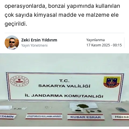
operasyonlarda, bonzai yapımında kullanılan
Bilecik
çok sayıda kimyasal madde ve malzeme ele
Bingöl
geçirildi.
Bitlis
Zeki Ersin Yıldırım
Yayınlanma
Bolu
17 Kasım 2025 - 00:15
Yayın Yönetmeni
Burdur
Bursa
Çanakkale
Çankırı
Çorum
Denizli
Diyarbakır