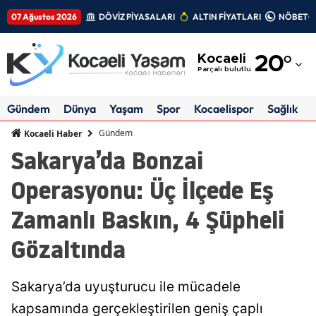
07 Ağustos 2026
DÖVİZ PİYASALARI
ALTIN FİYATLARI
NÖBETÇİ
Adana
Kocaeli
20
°
Adıyaman
Parçalı bulutlu
Afyonkarahisar
Gündem
Dünya
Yaşam
Spor
Kocaelispor
Sağlık
Ağrı
Gündem
Kocaeli Haber
Sakarya’da Bonzai
Amasya
Operasyonu: Üç İlçede Eş
Ankara
Zamanlı Baskın, 4 Şüpheli
Antalya
Gözaltında
Artvin
Aydın
Sakarya’da uyuşturucu ile mücadele
Balıkesir
kapsamında gerçekleştirilen geniş çaplı