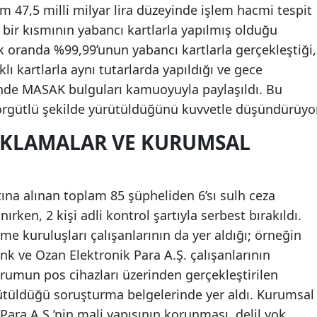
m 47,5 milli milyar lira düzeyinde işlem hacmi tespit
Samsun
 bir kısmının yabancı kartlarla yapılmış olduğu
k oranda %99,99’unun yabancı kartlarla gerçekleştiği,
Siirt
klı kartlarla aynı tutarlarda yapıldığı ve gece
Sinop
nde MASAK bulguları kamuoyuyla paylaşıldı. Bu
 örgütlü şekilde yürütüldüğünü kuvvetle düşündürüyor
Sivas
UKLAMALAR VE KURUMSAL
Tekirdağ
Tokat
ına alınan toplam 85 şüpheliden 6’sı sulh ceza
Trabzon
ırken, 2 kişi adli kontrol şartıyla serbest bırakıldı.
Tunceli
 kuruluşları çalışanlarının da yer aldığı; örneğin
k ve Ozan Elektronik Para A.Ş. çalışanlarının
Şanlıurfa
rumun pos cihazları üzerinden gerçekleştirilen
Uşak
ütüldüğü soruşturma belgelerinde yer aldı. Kurumsal
Para A.Ş.’nin mali yapısının korunması, delil yok
Van