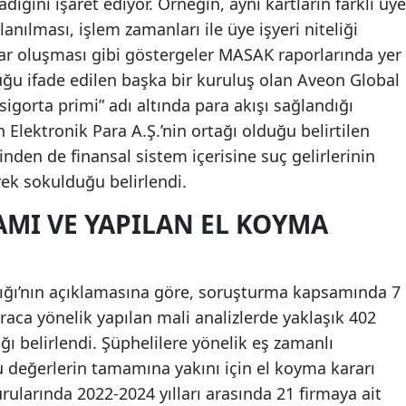
dığını işaret ediyor. Örneğin, aynı kartların farklı üye
llanılması, işlem zamanları ile üye işyeri niteliği
Malatya
ar oluşması gibi göstergeler MASAK raporlarında yer
Manisa
duğu ifade edilen başka bir kuruluş olan Aveon Global
Kahramanmaraş
“sigorta primi” adı altında para akışı sağlandığı
 Elektronik Para A.Ş.’nin ortağı olduğu belirtilen
Mardin
nden de finansal sistem içerisine suç gelirlerinin
Muğla
rek sokulduğu belirlendi.
Muş
MI VE YAPILAN EL KOYMA
Nevşehir
Niğde
ığı’nın açıklamasına göre, soruşturma kapsamında 7
araca yönelik yapılan mali analizlerde yaklaşık 402
Ordu
ğı belirlendi. Şüphelilere yönelik eş zamanlı
Rize
değerlerin tamamına yakını için el koyma kararı
urularında 2022-2024 yılları arasında 21 firmaya ait
Sakarya