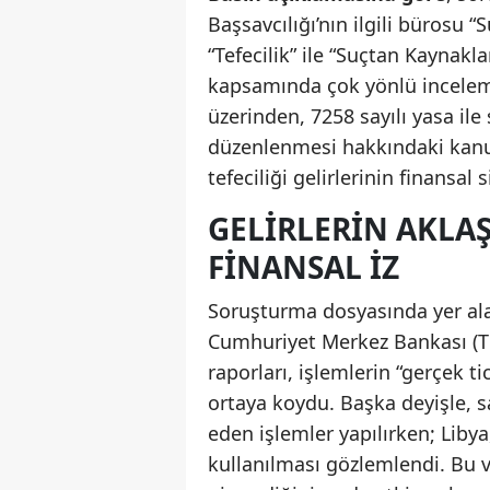
Başsavcılığı’nın ilgili bürosu 
“Tefecilik” ile “Suçtan Kaynakl
kapsamında çok yönlü inceleme
üzerinden, 7258 sayılı yasa il
düzenlenmesi hakkındaki kanun
tefeciliği gelirlerinin finansal
GELIRLERIN AKLA
FINANSAL İZ
Soruşturma dosyasında yer ala
Cumhuriyet Merkez Bankası (TC
raporları, işlemlerin “gerçek ti
ortaya koydu. Başka deyişle, sa
eden işlemler yapılırken; Libya,
kullanılması gözlemlendi. Bu 