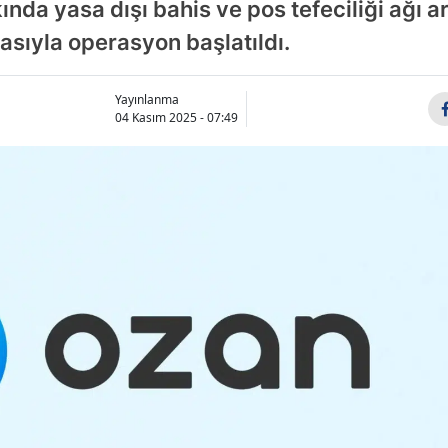
ında yasa dışı bahis ve pos tefeciliği ağı ar
Bilecik
iasıyla operasyon başlatıldı.
Bingöl
Yayınlanma
Bitlis
04 Kasım 2025 - 07:49
Bolu
Burdur
Bursa
Çanakkale
Çankırı
Çorum
Denizli
Diyarbakır