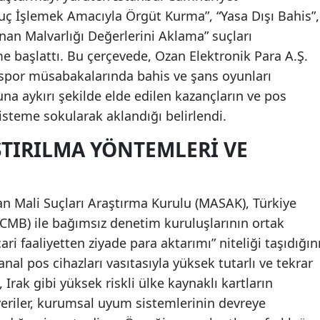
“Suç İşlemek Amacıyla Örgüt Kurma”, “Yasa Dışı Bahis”,
Mersin
anan Malvarlığı Değerlerini Aklama” suçları
İstanbul
 başlattı. Bu çerçevede, Ozan Elektronik Para A.Ş.
e spor müsabakalarında bahis ve şans oyunları
İzmir
a aykırı şekilde elde edilen kazançların ve pos
Kars
 sisteme sokularak aklandığı belirlendi.
Kastamonu
ŞTIRILMA YÖNTEMLERI VE
Kayseri
Kırklareli
n Mali Suçları Araştırma Kurulu (MASAK), Türkiye
MB) ile bağımsız denetim kuruluşlarının ortak
Kırşehir
cari faaliyetten ziyade para aktarımı” niteliği taşıdığın
Kocaeli
nal pos cihazları vasıtasıyla yüksek tutarlı ve tekrar
 Irak gibi yüksek riskli ülke kaynaklı kartların
Konya
veriler, kurumsal uyum sistemlerinin devreye
Kütahya