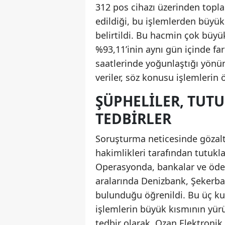
312 pos cihazı üzerinden topla
edildiği, bu işlemlerden büyük
belirtildi. Bu hacmin çok büyü
%93,11’inin aynı gün içinde far
saatlerinde yoğunlaştığı yönü
veriler, söz konusu işlemlerin
ŞÜPHELILER, TUT
TEDBIRLER
Soruşturma neticesinde gözalt
hakimlikleri tarafından tutuklan
Operasyonda, bankalar ve ödeme
aralarında Denizbank, Şekerban
bulunduğu öğrenildi. Bu üç ku
işlemlerin büyük kısmının yür
tedbir olarak, Ozan Elektronik 