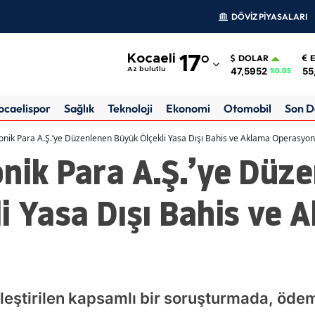
DÖVİZ PİYASALARI
Adana
Kocaeli
17
°
DOLAR
Adıyaman
47,5952
55
Az bulutlu
%0.05
Afyonkarahisar
ocaelispor
Sağlık
Teknoloji
Ekonomi
Otomobil
Son D
Ağrı
onik Para A.Ş.’ye Düzenlenen Büyük Ölçekli Yasa Dışı Bahis ve Aklama Operasyo
nik Para A.Ş.’ye Düz
Amasya
Ankara
i Yasa Dışı Bahis ve 
Antalya
Artvin
Aydın
kleştirilen kapsamlı bir soruşturmada, öd
Balıkesir