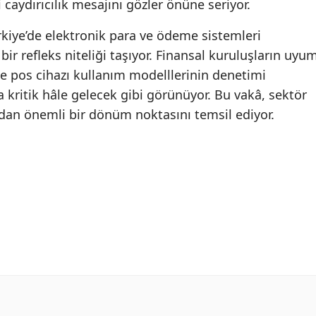
i caydırıcılık mesajını gözler önüne seriyor.
Yalova
rkiye’de elektronik para ve ödeme sistemleri
bir refleks niteliği taşıyor. Finansal kuruluşların uyu
Karabük
ri ve pos cihazı kullanım modelllerinin denetimi
Kilis
itik hâle gelecek gibi görünüyor. Bu vakâ, sektör
ndan önemli bir dönüm noktasını temsil ediyor.
Osmaniye
Düzce