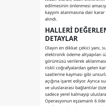
edilmesinin önlenmesi amacıy
kayyım atanmasına dair karar ve
alındı.
HALLERI DEĞERLE
DETAYLAR
Olayın en dikkat çekici yanı, s
elektronik ödeme altyapıları üz
görüntüsü verilerek aklanması
riskli coğrafyalardan gelen ka
saatlerine kayması gibi unsur
açığına işaret ediyor. Ayrıca su
ve uluslararası bağlantılar (öz
sadece yerel kalmayıp uluslara
Operasyonun eşzamanlı 6 ilde