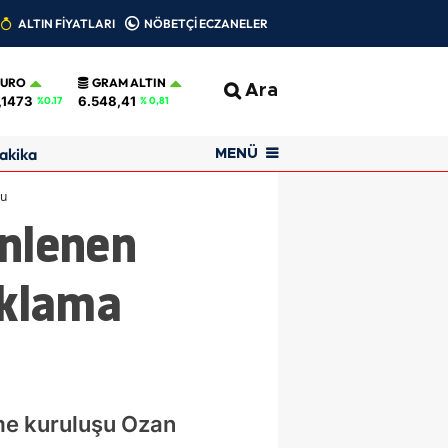
ALTIN FİYATLARI
NÖBETÇİ ECZANELER
EURO
GRAM ALTIN
Ara
,1473
6.548,41
%0.17
% 0,81
akika
MENÜ
nu
enlenen
Aklama
eme kuruluşu Ozan