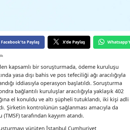
Edirne
Elazığ
Erzincan
Facebook'ta Paylaş
X'de Paylaş
Whatsapp'
Erzurum
Eskişehir
dk
rilen kapsamlı bir soruşturmada, ödeme kuruluşu
Gaziantep
nda yasa dışı bahis ve pos tefeciliği ağı aracılığıyla
Giresun
landığı iddiasıyla operasyon başlatıldı. Soruşturma
ndra bağlantılı kuruluşlar aracılığıyla yaklaşık 402
Gümüşhane
ına el konuldu ve altı şüpheli tutuklandı, iki kişi adli
Hakkari
ıldı. Şirketin kontrolünün sağlanması amacıyla da
Hatay
u (TMSF) tarafından kayyım atandı.
Isparta
ruşturmayı yürüten İstanbul Cumhuriyet