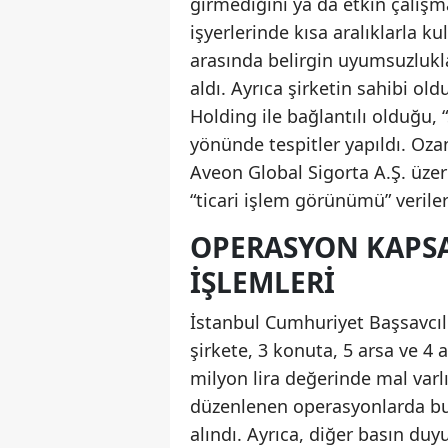
girmediğini ya da etkin çalışma
işyerlerinde kısa aralıklarla ku
arasında belirgin uyumsuzlukl
aldı. Ayrıca şirketin sahibi ol
Holding ile bağlantılı olduğu, 
yönünde tespitler yapıldı. Ozan
Aveon Global Sigorta A.Ş. üzeri
“ticari işlem görünümü” verile
OPERASYON KAPSA
İŞLEMLERI
İstanbul Cumhuriyet Başsavcıl
şirkete, 3 konuta, 5 arsa ve 4 
milyon lira değerinde mal varlı
düzenlenen operasyonlarda bu 
alındı. Ayrıca, diğer basın duy