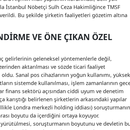
la İstanbul Nöbetçi Sulh Ceza Hakimliğince TMSF
Yozgat
rildi. Bu şekilde şirketin faaliyetleri gözetim altına
Zonguldak
NDIRME VE ÖNE ÇIKAN ÖZEL
Aksaray
Bayburt
uç gelirlerinin geleneksel yöntemenlerle değil,
Karaman
erinden aktarılması ve sözde ticari faaliyet
Kırıkkale
 oldu. Sanal pos cihazlarının yoğun kullanımı, yükse
Batman
rtların sistemde kullanılması, işlem zamanlarının gec
lar finans sektörü açısından ciddi uyum ve denetim
Şırnak
ça karıştığı belirlenen şirketlerin arkasındaki yapılar
Bartın
ellikle Londra merkezli holding iddiası) soruşturmanı
rası boyutu da içerdiğini ortaya koyuyor.
Ardahan
 yürütülmesi, soruşturmanın boyutunu ve devletin b
Iğdır