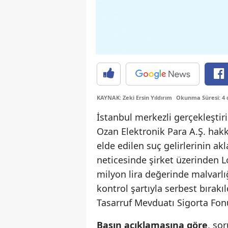
KAYNAK: Zeki Ersin Yıldırım
Okunma Süresi: 4 
İstanbul merkezli gerçekleşti
Ozan Elektronik Para A.Ş. hakkı
elde edilen suç gelirlerinin ak
neticesinde şirket üzerinden Lo
milyon lira değerinde malvarlığ
kontrol şartıyla serbest bırak
Tasarruf Mevduatı Sigorta Fon
Basın açıklamasına göre
, so