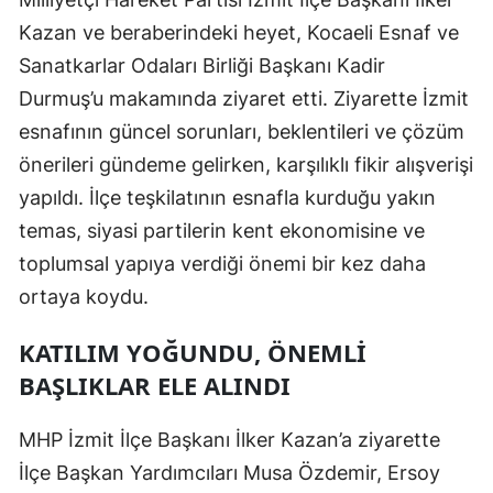
Edirne
Kazan ve beraberindeki heyet, Kocaeli Esnaf ve
Sanatkarlar Odaları Birliği Başkanı Kadir
Elazığ
Durmuş’u makamında ziyaret etti. Ziyarette İzmit
Erzincan
esnafının güncel sorunları, beklentileri ve çözüm
Erzurum
önerileri gündeme gelirken, karşılıklı fikir alışverişi
yapıldı. İlçe teşkilatının esnafla kurduğu yakın
Eskişehir
temas, siyasi partilerin kent ekonomisine ve
Gaziantep
toplumsal yapıya verdiği önemi bir kez daha
ortaya koydu.
Giresun
Gümüşhane
KATILIM YOĞUNDU, ÖNEMLI
BAŞLIKLAR ELE ALINDI
Hakkari
Hatay
MHP İzmit İlçe Başkanı İlker Kazan’a ziyarette
İlçe Başkan Yardımcıları Musa Özdemir, Ersoy
Isparta