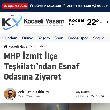
07 Ağustos 2026
DÖVİZ PİYASALARI
ALTIN FİYATLARI
NÖBETÇİ
Adana
Kocaeli
22
°
Adıyaman
Açık
Afyonkarahisar
Gündem
Dünya
Yaşam
Spor
Kocaelispor
Sağlık
Ağrı
Gündem
Kocaeli Haber
MHP İzmit İlçe
Amasya
Teşkilatı’ndan Esnaf
Ankara
Odasına Ziyaret
Antalya
Artvin
Zeki Ersin Yıldırım
Yayınlanma
Aydın
21 Eylül 2025 - 13:24
Yayın Yönetmeni
Balıkesir