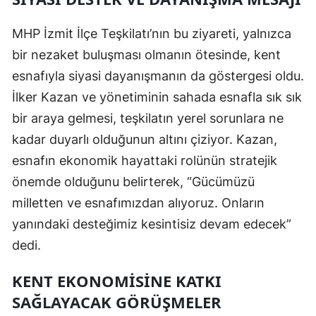
Yozgat
MHP İzmit İlçe Teşkilatı’nın bu ziyareti, yalnızca
bir nezaket buluşması olmanın ötesinde, kent
Zonguldak
esnafıyla siyasi dayanışmanın da göstergesi oldu.
Aksaray
İlker Kazan ve yönetiminin sahada esnafla sık sık
Bayburt
bir araya gelmesi, teşkilatın yerel sorunlara ne
kadar duyarlı olduğunun altını çiziyor. Kazan,
Karaman
esnafın ekonomik hayattaki rolünün stratejik
Kırıkkale
önemde olduğunu belirterek, “Gücümüzü
Batman
milletten ve esnafımızdan alıyoruz. Onların
yanındaki desteğimiz kesintisiz devam edecek”
Şırnak
dedi.
Bartın
KENT EKONOMISINE KATKI
Ardahan
SAĞLAYACAK GÖRÜŞMELER
Iğdır