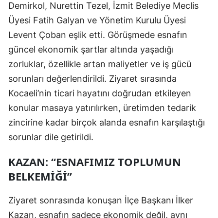
Demirkol, Nurettin Tezel, İzmit Belediye Meclis
Mersin
Üyesi Fatih Galyan ve Yönetim Kurulu Üyesi
İstanbul
Levent Çoban eşlik etti. Görüşmede esnafın
güncel ekonomik şartlar altında yaşadığı
İzmir
zorluklar, özellikle artan maliyetler ve iş gücü
Kars
sorunları değerlendirildi. Ziyaret sırasında
Kocaeli’nin ticari hayatını doğrudan etkileyen
Kastamonu
konular masaya yatırılırken, üretimden tedarik
Kayseri
zincirine kadar birçok alanda esnafın karşılaştığı
Kırklareli
sorunlar dile getirildi.
Kırşehir
KAZAN: “ESNAFIMIZ TOPLUMUN
Kocaeli
BELKEMIĞI”
Konya
Ziyaret sonrasında konuşan İlçe Başkanı İlker
Kütahya
Kazan, esnafın sadece ekonomik değil, aynı