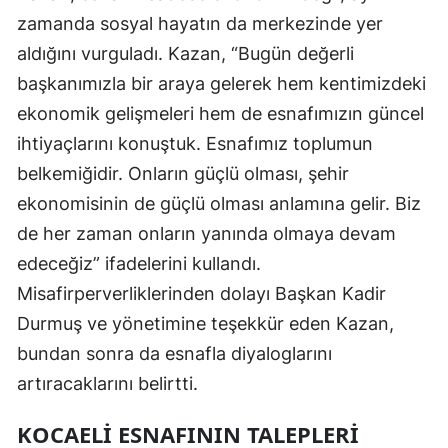
zamanda sosyal hayatın da merkezinde yer
Malatya
aldığını vurguladı. Kazan, “Bugün değerli
Manisa
başkanımızla bir araya gelerek hem kentimizdeki
ekonomik gelişmeleri hem de esnafımızın güncel
Kahramanmaraş
ihtiyaçlarını konuştuk. Esnafımız toplumun
Mardin
belkemiğidir. Onların güçlü olması, şehir
Muğla
ekonomisinin de güçlü olması anlamına gelir. Biz
de her zaman onların yanında olmaya devam
Muş
edeceğiz” ifadelerini kullandı.
Nevşehir
Misafirperverliklerinden dolayı Başkan Kadir
Niğde
Durmuş ve yönetimine teşekkür eden Kazan,
bundan sonra da esnafla diyaloglarını
Ordu
artıracaklarını belirtti.
Rize
KOCAELI ESNAFININ TALEPLERI
Sakarya