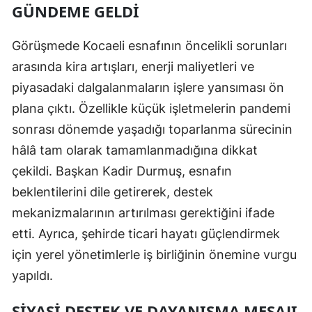
GÜNDEME GELDI
Samsun
Görüşmede Kocaeli esnafının öncelikli sorunları
Siirt
arasında kira artışları, enerji maliyetleri ve
Sinop
piyasadaki dalgalanmaların işlere yansıması ön
plana çıktı. Özellikle küçük işletmelerin pandemi
Sivas
sonrası dönemde yaşadığı toparlanma sürecinin
Tekirdağ
hâlâ tam olarak tamamlanmadığına dikkat
Tokat
çekildi. Başkan Kadir Durmuş, esnafın
beklentilerini dile getirerek, destek
Trabzon
mekanizmalarının artırılması gerektiğini ifade
Tunceli
etti. Ayrıca, şehirde ticari hayatı güçlendirmek
Şanlıurfa
için yerel yönetimlerle iş birliğinin önemine vurgu
yapıldı.
Uşak
SIYASI DESTEK VE DAYANIŞMA MESAJI
Van