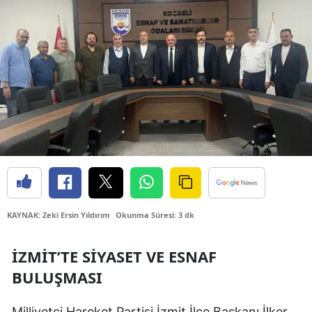
Bilecik
Bingöl
Bitlis
Bolu
Burdur
Bursa
Çanakkale
Çankırı
KAYNAK: Zeki Ersin Yıldırım
Okunma Süresi: 3 dk
Çorum
İZMIT’TE SIYASET VE ESNAF
Denizli
BULUŞMASI
Diyarbakır
Milliyetçi Hareket Partisi İzmit İlçe Başkanı İlker