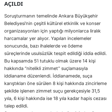
AÇILDI
Malatya
Soruşturmanın temelinde Ankara Büyükşehir
Manisa
Belediyesi’nin çeşitli kültürel etkinlik ve konser
Kahramanmaraş
organizasyonları için yaptığı milyonlarca liralık
harcamalar yer alıyor. Yapılan incelemeler
Mardin
sonucunda, bazı ihalelerde ve ödeme
Muğla
süreçlerinde usulsüzlük tespit edildiği iddia edildi.
Muş
Bu kapsamda 5’i tutuklu olmak üzere 14 kişi
hakkında “nitelikli zimmet” suçlamasıyla
Nevşehir
iddianame düzenlendi. İddianamede, suça
Niğde
karıştıkları öne sürülen 8 kişi hakkında zincirleme
Ordu
şekilde işlenen zimmet suçu gerekçesiyle 31,5
yıla, 6 kişi hakkında ise 18 yıla kadar hapis cezası
Rize
talep edildi.
Sakarya