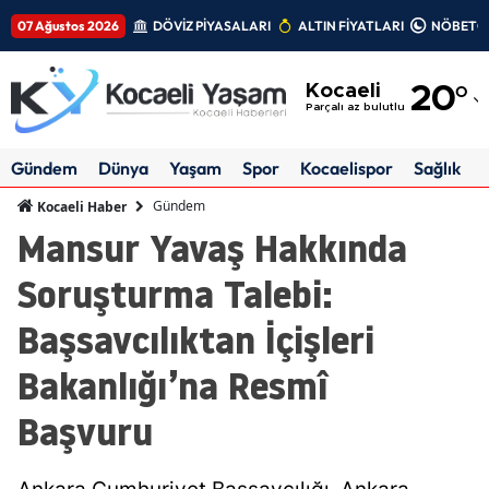
07 Ağustos 2026
DÖVİZ PİYASALARI
ALTIN FİYATLARI
NÖBETÇİ
Adana
Kocaeli
20
°
Adıyaman
Parçalı az bulutlu
Afyonkarahisar
Gündem
Dünya
Yaşam
Spor
Kocaelispor
Sağlık
Ağrı
Gündem
Kocaeli Haber
Mansur Yavaş Hakkında
Amasya
Soruşturma Talebi:
Ankara
Başsavcılıktan İçişleri
Antalya
Bakanlığı’na Resmî
Artvin
Başvuru
Aydın
Balıkesir