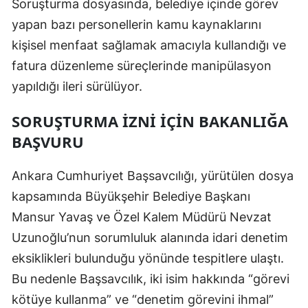
Soruşturma dosyasında, belediye içinde görev
Samsun
yapan bazı personellerin kamu kaynaklarını
kişisel menfaat sağlamak amacıyla kullandığı ve
Siirt
fatura düzenleme süreçlerinde manipülasyon
Sinop
yapıldığı ileri sürülüyor.
Sivas
SORUŞTURMA İZNI İÇIN BAKANLIĞA
Tekirdağ
BAŞVURU
Tokat
Ankara Cumhuriyet Başsavcılığı, yürütülen dosya
Trabzon
kapsamında Büyükşehir Belediye Başkanı
Mansur Yavaş ve Özel Kalem Müdürü Nevzat
Tunceli
Uzunoğlu’nun sorumluluk alanında idari denetim
Şanlıurfa
eksiklikleri bulunduğu yönünde tespitlere ulaştı.
Uşak
Bu nedenle Başsavcılık, iki isim hakkında “görevi
kötüye kullanma” ve “denetim görevini ihmal”
Van