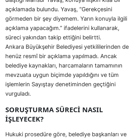
açıklamada bulundu. Yavaş, “Gerekçesini
Yalova
görmeden bir şey diyemem. Yarın konuyla ilgili
Karabük
açıklama yapacağım.” ifadelerini kullanarak,
süreci yakından takip ettiğini belirtti.
Kilis
Ankara Büyükşehir Belediyesi yetkililerinden de
Osmaniye
henüz resmî bir açıklama yapılmadı. Ancak
Düzce
belediye kaynakları, harcamaların tamamının
mevzuata uygun biçimde yapıldığını ve tüm
işlemlerin Sayıştay denetiminden geçtiğini
vurguladı.
SORUŞTURMA SÜRECI NASIL
İŞLEYECEK?
Hukuki prosedüre göre, belediye başkanları ve