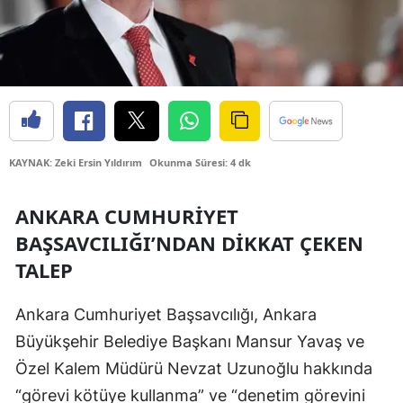
Edirne
Elazığ
Erzincan
Erzurum
KAYNAK: Zeki Ersin Yıldırım
Okunma Süresi: 4 dk
Eskişehir
Gaziantep
ANKARA CUMHURIYET
BAŞSAVCILIĞI’NDAN DIKKAT ÇEKEN
Giresun
TALEP
Gümüşhane
Ankara Cumhuriyet Başsavcılığı, Ankara
Hakkari
Büyükşehir Belediye Başkanı Mansur Yavaş ve
Hatay
Özel Kalem Müdürü Nevzat Uzunoğlu hakkında
Isparta
“görevi kötüye kullanma” ve “denetim görevini