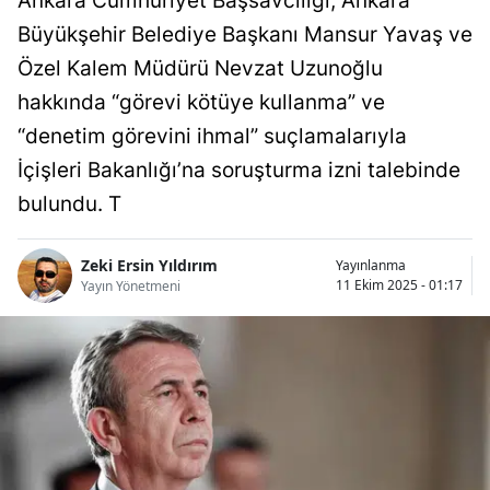
Ankara Cumhuriyet Başsavcılığı, Ankara
Bilecik
Büyükşehir Belediye Başkanı Mansur Yavaş ve
Özel Kalem Müdürü Nevzat Uzunoğlu
Bingöl
hakkında “görevi kötüye kullanma” ve
Bitlis
“denetim görevini ihmal” suçlamalarıyla
Bolu
İçişleri Bakanlığı’na soruşturma izni talebinde
bulundu. T
Burdur
Bursa
Zeki Ersin Yıldırım
Yayınlanma
11 Ekim 2025 - 01:17
Yayın Yönetmeni
Çanakkale
Çankırı
Çorum
Denizli
Diyarbakır