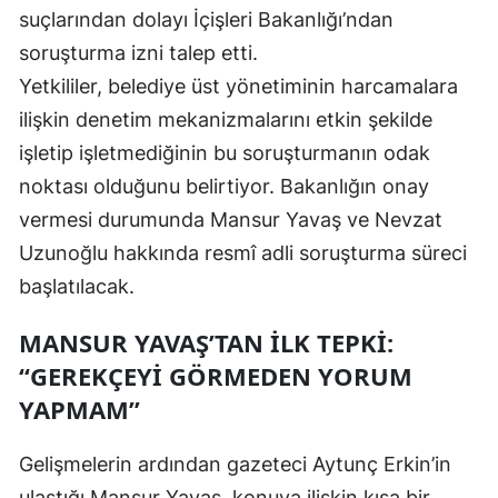
suçlarından dolayı İçişleri Bakanlığı’ndan
Yozgat
soruşturma izni talep etti.
Yetkililer, belediye üst yönetiminin harcamalara
Zonguldak
ilişkin denetim mekanizmalarını etkin şekilde
Aksaray
işletip işletmediğinin bu soruşturmanın odak
Bayburt
noktası olduğunu belirtiyor. Bakanlığın onay
vermesi durumunda Mansur Yavaş ve Nevzat
Karaman
Uzunoğlu hakkında resmî adli soruşturma süreci
Kırıkkale
başlatılacak.
Batman
MANSUR YAVAŞ’TAN İLK TEPKI:
Şırnak
“GEREKÇEYI GÖRMEDEN YORUM
YAPMAM”
Bartın
Ardahan
Gelişmelerin ardından gazeteci Aytunç Erkin’in
Iğdır
ulaştığı Mansur Yavaş, konuya ilişkin kısa bir