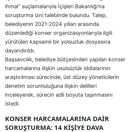
ihmal” suçlamalarıyla İçişleri Bakanlığı’na
Mersin
soruşturma izni talebinde bulundu. Talep,
İstanbul
belediyenin 2021-2024 yılları arasında
İzmir
düzenlediği konser organizasyonlarıyla ilgili
yürütülen kapsamlı bir yolsuzluk dosyasına
Kars
dayandırıldı.
Kastamonu
Başsavcılık, belediye bütçesinden yapılan konser
harcamalarına ilişkin usulsüzlük iddialarının
Kayseri
araştırılması sürecinde, üst düzey yöneticilerin
Kırklareli
denetim sorumluluğuna ilişkin delilleri
Kırşehir
inceleyerek, sürecin adli boyuta taşınmasını
istedi.
Kocaeli
Konya
KONSER HARCAMALARINA DAIR
SORUŞTURMA: 14 KIŞIYE DAVA
Kütahya