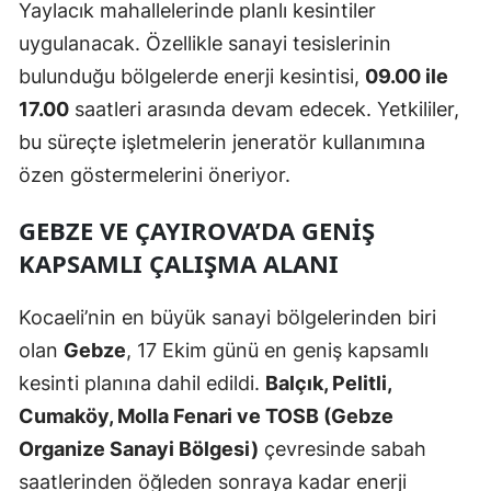
Yaylacık mahallelerinde planlı kesintiler
Samsun
uygulanacak. Özellikle sanayi tesislerinin
bulunduğu bölgelerde enerji kesintisi,
09.00 ile
Siirt
17.00
saatleri arasında devam edecek. Yetkililer,
Sinop
bu süreçte işletmelerin jeneratör kullanımına
Sivas
özen göstermelerini öneriyor.
Tekirdağ
GEBZE VE ÇAYIROVA’DA GENIŞ
KAPSAMLI ÇALIŞMA ALANI
Tokat
Trabzon
Kocaeli’nin en büyük sanayi bölgelerinden biri
olan
Gebze
, 17 Ekim günü en geniş kapsamlı
Tunceli
kesinti planına dahil edildi.
Balçık, Pelitli,
Şanlıurfa
Cumaköy, Molla Fenari ve TOSB (Gebze
Uşak
Organize Sanayi Bölgesi)
çevresinde sabah
saatlerinden öğleden sonraya kadar enerji
Van