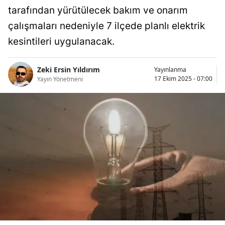
tarafından yürütülecek bakım ve onarım
Bilecik
çalışmaları nedeniyle 7 ilçede planlı elektrik
Bingöl
kesintileri uygulanacak.
Bitlis
Zeki Ersin Yıldırım
Yayınlanma
Bolu
17 Ekim 2025 - 07:00
Yayın Yönetmeni
Burdur
Bursa
Çanakkale
Çankırı
Çorum
Denizli
Diyarbakır