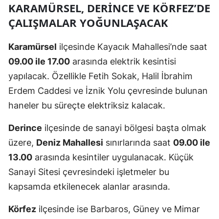
KARAMÜRSEL, DERINCE VE KÖRFEZ’DE
Yalova
ÇALIŞMALAR YOĞUNLAŞACAK
Karabük
Karamürsel
ilçesinde Kayacık Mahallesi’nde saat
Kilis
09.00 ile 17.00
arasında elektrik kesintisi
yapılacak. Özellikle Fetih Sokak, Halil İbrahim
Osmaniye
Erdem Caddesi ve İznik Yolu çevresinde bulunan
Düzce
haneler bu süreçte elektriksiz kalacak.
Derince
ilçesinde de sanayi bölgesi başta olmak
üzere,
Deniz Mahallesi
sınırlarında saat
09.00 ile
13.00
arasında kesintiler uygulanacak. Küçük
Sanayi Sitesi çevresindeki işletmeler bu
kapsamda etkilenecek alanlar arasında.
Körfez
ilçesinde ise Barbaros, Güney ve Mimar