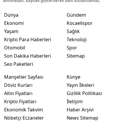
alınmadan, kaynak gösterilerek dahi kullanılamaz.
Dünya
Gündem
Ekonomi
Kocaelispor
Yaşam
Sağlık
Kripto Para Haberleri
Teknoloji
Otomobil
Spor
Son Dakika Haberleri
Sitemap
Seo Paketleri
Manşetler Sayfası
Künye
Döviz Kurları
Yayın İlkeleri
Altın Fiyatları
Gizlilik Politikası
Kripto Fiyatları
İletişim
Ekonomik Takvim
Haber Arşivi
Nöbetçi Eczaneler
News Sitemap