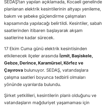
SEDAŞ’tan yapılan açıklamada, Kocaeli genelinde
Mersin
planlanan elektrik kesintilerinin altyapı yenileme,
bakım ve şebeke güçlendirme çalışmaları
İstanbul
kapsamında yapılacağı belirtildi. Kesintiler, sabah
İzmir
saatlerinden itibaren başlayarak akşam
Kars
saatlerine kadar sürecek.
Kastamonu
17 Ekim Cuma günü elektrik kesintisinden
Kayseri
etkilenecek ilçeler arasında
İzmit, Başiskele,
Gebze, Derince, Karamürsel, Körfez ve
Kırklareli
Çayırova
bulunuyor. SEDAŞ, vatandaşlara
Kırşehir
çalışma saatleri boyunca tedbirli olmaları
yönünde uyarılarda bulundu.
Kocaeli
Konya
Şirket yetkilileri, kesintilerin planlı olduğunu ve
vatandaşların mağduriyet yaşamaması için
Kütahya