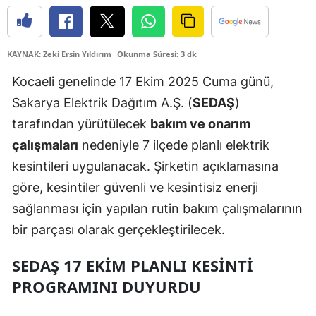
Edirne
Elazığ
KAYNAK: Zeki Ersin Yıldırım
Okunma Süresi: 3 dk
Erzincan
Kocaeli genelinde 17 Ekim 2025 Cuma günü,
Sakarya Elektrik Dağıtım A.Ş. (
SEDAŞ
)
Erzurum
tarafından yürütülecek
bakım ve onarım
Eskişehir
çalışmaları
nedeniyle 7 ilçede planlı elektrik
Gaziantep
kesintileri uygulanacak. Şirketin açıklamasına
göre, kesintiler güvenli ve kesintisiz enerji
Giresun
sağlanması için yapılan rutin bakım çalışmalarının
Gümüşhane
bir parçası olarak gerçekleştirilecek.
Hakkari
SEDAŞ 17 EKIM PLANLI KESINTI
Hatay
PROGRAMINI DUYURDU
Isparta