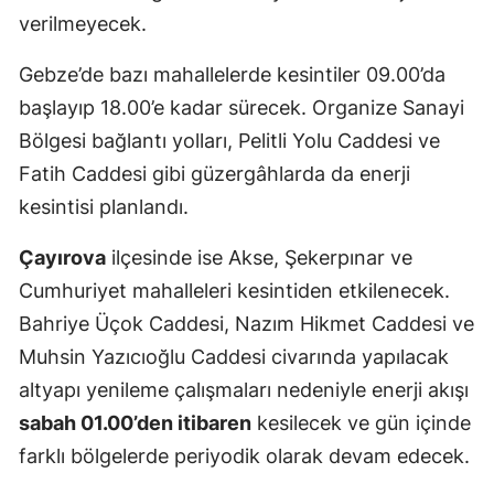
verilmeyecek.
Yozgat
Gebze’de bazı mahallelerde kesintiler 09.00’da
Zonguldak
başlayıp 18.00’e kadar sürecek. Organize Sanayi
Aksaray
Bölgesi bağlantı yolları, Pelitli Yolu Caddesi ve
Fatih Caddesi gibi güzergâhlarda da enerji
Bayburt
kesintisi planlandı.
Karaman
Çayırova
ilçesinde ise Akse, Şekerpınar ve
Kırıkkale
Cumhuriyet mahalleleri kesintiden etkilenecek.
Batman
Bahriye Üçok Caddesi, Nazım Hikmet Caddesi ve
Muhsin Yazıcıoğlu Caddesi civarında yapılacak
Şırnak
altyapı yenileme çalışmaları nedeniyle enerji akışı
Bartın
sabah 01.00’den itibaren
kesilecek ve gün içinde
Ardahan
farklı bölgelerde periyodik olarak devam edecek.
Iğdır