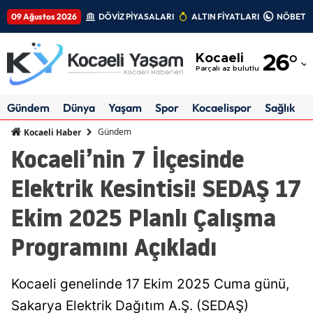
09 Ağustos 2026
DÖVİZ PİYASALARI
ALTIN FİYATLARI
NÖBETÇİ
Adana
Kocaeli
26
°
Adıyaman
Parçalı az bulutlu
Afyonkarahisar
Gündem
Dünya
Yaşam
Spor
Kocaelispor
Sağlık
Ağrı
Gündem
Kocaeli Haber
Kocaeli’nin 7 İlçesinde
Amasya
Elektrik Kesintisi! SEDAŞ 17
Ankara
Ekim 2025 Planlı Çalışma
Antalya
Programını Açıkladı
Artvin
Aydın
Kocaeli genelinde 17 Ekim 2025 Cuma günü,
Balıkesir
Sakarya Elektrik Dağıtım A.Ş. (SEDAŞ)