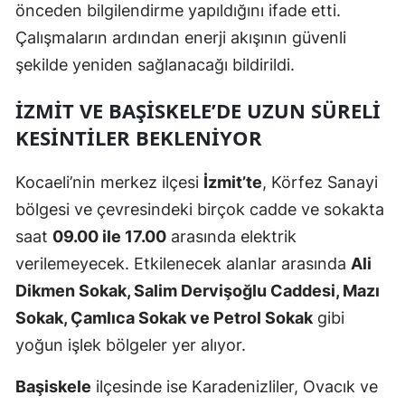
önceden bilgilendirme yapıldığını ifade etti.
Malatya
Çalışmaların ardından enerji akışının güvenli
şekilde yeniden sağlanacağı bildirildi.
Manisa
Kahramanmaraş
İZMIT VE BAŞISKELE’DE UZUN SÜRELI
KESINTILER BEKLENIYOR
Mardin
Muğla
Kocaeli’nin merkez ilçesi
İzmit’te
, Körfez Sanayi
bölgesi ve çevresindeki birçok cadde ve sokakta
Muş
saat
09.00 ile 17.00
arasında elektrik
Nevşehir
verilemeyecek. Etkilenecek alanlar arasında
Ali
Niğde
Dikmen Sokak, Salim Dervişoğlu Caddesi, Mazı
Sokak, Çamlıca Sokak ve Petrol Sokak
gibi
Ordu
yoğun işlek bölgeler yer alıyor.
Rize
Başiskele
ilçesinde ise Karadenizliler, Ovacık ve
Sakarya