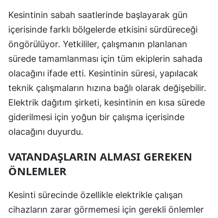
Mersin
Kesintinin sabah saatlerinde başlayarak gün
içerisinde farklı bölgelerde etkisini sürdüreceği
İstanbul
öngörülüyor. Yetkililer, çalışmanın planlanan
İzmir
sürede tamamlanması için tüm ekiplerin sahada
olacağını ifade etti. Kesintinin süresi, yapılacak
Kars
teknik çalışmaların hızına bağlı olarak değişebilir.
Kastamonu
Elektrik dağıtım şirketi, kesintinin en kısa sürede
Kayseri
giderilmesi için yoğun bir çalışma içerisinde
olacağını duyurdu.
Kırklareli
Kırşehir
VATANDAŞLARIN ALMASI GEREKEN
ÖNLEMLER
Kocaeli
Konya
Kesinti sürecinde özellikle elektrikle çalışan
cihazların zarar görmemesi için gerekli önlemler
Kütahya