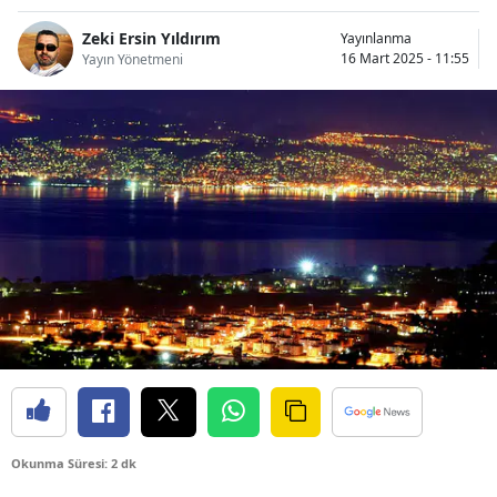
Bilecik
Zeki Ersin Yıldırım
Yayınlanma
16 Mart 2025 - 11:55
Yayın Yönetmeni
Bingöl
Bitlis
Bolu
Burdur
Bursa
Çanakkale
Çankırı
Çorum
Denizli
Okunma Süresi: 2 dk
Diyarbakır