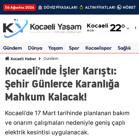
06 Ağustos 2026
DÖVİZ PİYASALARI
ALTIN FİYATLARI
NÖBETÇİ
Adana
Kocaeli
22
°
Adıyaman
Açık
Afyonkarahisar
Gündem
Dünya
Yaşam
Spor
Kocaelispor
Sağlık
Ağrı
Gündem
Kocaeli Haber
Kocaeli'nde İşler Karıştı:
Amasya
Şehir Günlerce Karanlığa
Ankara
Mahkum Kalacak!
Antalya
Artvin
Kocaeli’de 17 Mart tarihinde planlanan bakım
Aydın
ve onarım çalışmaları nedeniyle geniş çaplı
elektrik kesintisi uygulanacak.
Balıkesir