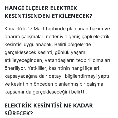
HANGI İLÇELER ELEKTRIK
Edirne
KESINTISINDEN ETKILENECEK?
Elazığ
Erzincan
Kocaeli’de 17 Mart tarihinde planlanan bakım ve
onarım çalışmaları nedeniyle geniş çaplı elektrik
Erzurum
kesintisi uygulanacak. Belirli bölgelerde
Eskişehir
gerçekleşecek kesinti, günlük yaşamı
etkileyeceğinden, vatandaşların tedbirli olmaları
Gaziantep
öneriliyor. Yetkililer, kesintinin hangi ilçeleri
Giresun
kapsayacağına dair detaylı bilgilendirmeyi yaptı
Gümüşhane
ve kesintinin önceden planlanmış bir çalışma
kapsamında gerçekleşeceğini belirtti.
Hakkari
ELEKTRIK KESINTISI NE KADAR
Hatay
SÜRECEK?
Isparta