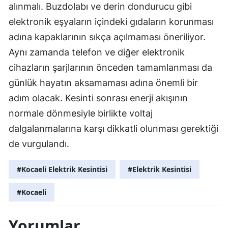
alınmalı. Buzdolabı ve derin dondurucu gibi
Malatya
elektronik eşyaların içindeki gıdaların korunması
adına kapaklarının sıkça açılmaması öneriliyor.
Manisa
Aynı zamanda telefon ve diğer elektronik
Kahramanmaraş
cihazların şarjlarının önceden tamamlanması da
Mardin
günlük hayatın aksamaması adına önemli bir
adım olacak. Kesinti sonrası enerji akışının
Muğla
normale dönmesiyle birlikte voltaj
Muş
dalgalanmalarına karşı dikkatli olunması gerektiği
Nevşehir
de vurgulandı.
Niğde
#Kocaeli Elektrik Kesintisi
#Elektrik Kesintisi
Ordu
#Kocaeli
Rize
Yorumlar
Sakarya