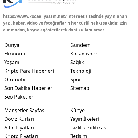
Yozgat
https://www.kocaeliyasam.net/ internet sitesinde yayınlanan
yazı, haber, video ve fotoğrafların her türlü hakkı saklıdır. İzin
Zonguldak
alınmadan, kaynak gösterilerek dahi kullanılamaz.
Aksaray
Dünya
Gündem
Bayburt
Ekonomi
Kocaelispor
Yaşam
Sağlık
Karaman
Kripto Para Haberleri
Teknoloji
Kırıkkale
Otomobil
Spor
Batman
Son Dakika Haberleri
Sitemap
Seo Paketleri
Şırnak
Manşetler Sayfası
Künye
Bartın
Döviz Kurları
Yayın İlkeleri
Ardahan
Altın Fiyatları
Gizlilik Politikası
Kripto Fiyatları
İletişim
Iğdır