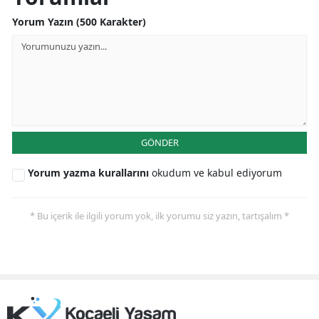
Yorum Yazın (500 Karakter)
Samsun
Siirt
Sinop
Sivas
Tekirdağ
GÖNDER
Tokat
Yorum yazma kurallarını
okudum ve kabul ediyorum
Trabzon
* Bu içerik ile ilgili yorum yok, ilk yorumu siz yazın, tartışalım *
Tunceli
Şanlıurfa
Uşak
Van