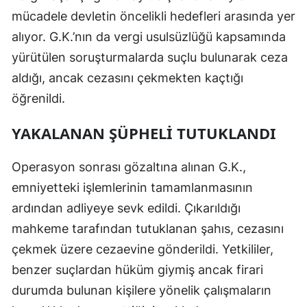
mücadele devletin öncelikli hedefleri arasında yer
Mersin
alıyor. G.K.’nın da vergi usulsüzlüğü kapsamında
İstanbul
yürütülen soruşturmalarda suçlu bulunarak ceza
İzmir
aldığı, ancak cezasını çekmekten kaçtığı
öğrenildi.
Kars
YAKALANAN ŞÜPHELI TUTUKLANDI
Kastamonu
Kayseri
Operasyon sonrası gözaltına alınan G.K.,
emniyetteki işlemlerinin tamamlanmasının
Kırklareli
ardından adliyeye sevk edildi. Çıkarıldığı
Kırşehir
mahkeme tarafından tutuklanan şahıs, cezasını
Kocaeli
çekmek üzere cezaevine gönderildi. Yetkililer,
benzer suçlardan hüküm giymiş ancak firari
Konya
durumda bulunan kişilere yönelik çalışmaların
Kütahya