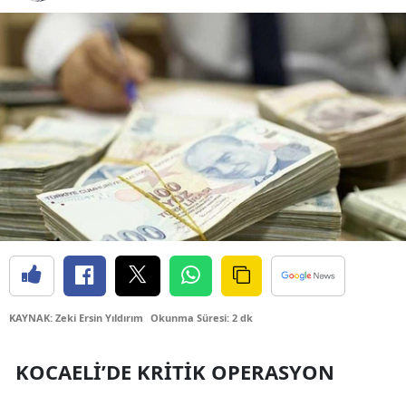
Bilecik
Bingöl
Bitlis
Bolu
Burdur
Bursa
Çanakkale
Çankırı
Çorum
KAYNAK: Zeki Ersin Yıldırım
Okunma Süresi: 2 dk
Denizli
KOCAELI’DE KRITIK OPERASYON
Diyarbakır