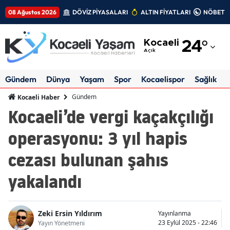
08 Ağustos 2026
DÖVİZ PİYASALARI
ALTIN FİYATLARI
NÖBETÇİ
Adana
Kocaeli
24
°
Adıyaman
Açık
Afyonkarahisar
Gündem
Dünya
Yaşam
Spor
Kocaelispor
Sağlık
Ağrı
Gündem
Kocaeli Haber
Kocaeli’de vergi kaçakçılığı
Amasya
operasyonu: 3 yıl hapis
Ankara
cezası bulunan şahıs
Antalya
yakalandı
Artvin
Aydın
Zeki Ersin Yıldırım
Yayınlanma
Balıkesir
23 Eylül 2025 - 22:46
Yayın Yönetmeni