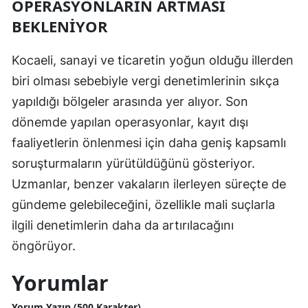
OPERASYONLARIN ARTMASI
BEKLENIYOR
Samsun
Siirt
Kocaeli, sanayi ve ticaretin yoğun olduğu illerden
Sinop
biri olması sebebiyle vergi denetimlerinin sıkça
yapıldığı bölgeler arasında yer alıyor. Son
Sivas
dönemde yapılan operasyonlar, kayıt dışı
Tekirdağ
faaliyetlerin önlenmesi için daha geniş kapsamlı
soruşturmaların yürütüldüğünü gösteriyor.
Tokat
Uzmanlar, benzer vakaların ilerleyen süreçte de
Trabzon
gündeme gelebileceğini, özellikle mali suçlarla
Tunceli
ilgili denetimlerin daha da artırılacağını
öngörüyor.
Şanlıurfa
Yorumlar
Uşak
Van
Yorum Yazın (500 Karakter)