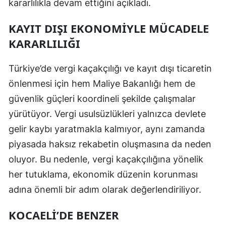
kararlılıkla devam ettiğini açıkladı.
Malatya
KAYIT DIŞI EKONOMIYLE MÜCADELE
Manisa
KARARLILIĞI
Kahramanmaraş
Türkiye’de vergi kaçakçılığı ve kayıt dışı ticaretin
Mardin
önlenmesi için hem Maliye Bakanlığı hem de
güvenlik güçleri koordineli şekilde çalışmalar
Muğla
yürütüyor. Vergi usulsüzlükleri yalnızca devlete
Muş
gelir kaybı yaratmakla kalmıyor, aynı zamanda
Nevşehir
piyasada haksız rekabetin oluşmasına da neden
oluyor. Bu nedenle, vergi kaçakçılığına yönelik
Niğde
her tutuklama, ekonomik düzenin korunması
Ordu
adına önemli bir adım olarak değerlendiriliyor.
Rize
KOCAELI’DE BENZER
Sakarya