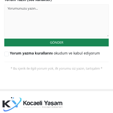
Yozgat
Zonguldak
Aksaray
Bayburt
GÖNDER
Karaman
Yorum yazma kurallarını
okudum ve kabul ediyorum
Kırıkkale
* Bu içerik ile ilgili yorum yok, ilk yorumu siz yazın, tartışalım *
Batman
Şırnak
Bartın
Ardahan
Iğdır