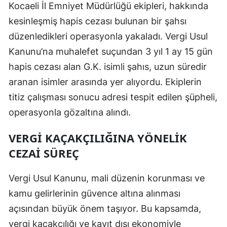
Kocaeli İl Emniyet Müdürlüğü ekipleri, hakkında
Edirne
kesinleşmiş hapis cezası bulunan bir şahsı
Elazığ
düzenledikleri operasyonla yakaladı. Vergi Usul
Kanunu’na muhalefet suçundan 3 yıl 1 ay 15 gün
Erzincan
hapis cezası alan G.K. isimli şahıs, uzun süredir
Erzurum
aranan isimler arasında yer alıyordu. Ekiplerin
Eskişehir
titiz çalışması sonucu adresi tespit edilen şüpheli,
operasyonla gözaltına alındı.
Gaziantep
VERGI KAÇAKÇILIĞINA YÖNELIK
Giresun
CEZAI SÜREÇ
Gümüşhane
Vergi Usul Kanunu, mali düzenin korunması ve
Hakkari
kamu gelirlerinin güvence altına alınması
Hatay
açısından büyük önem taşıyor. Bu kapsamda,
Isparta
vergi kaçakçılığı ve kayıt dışı ekonomiyle