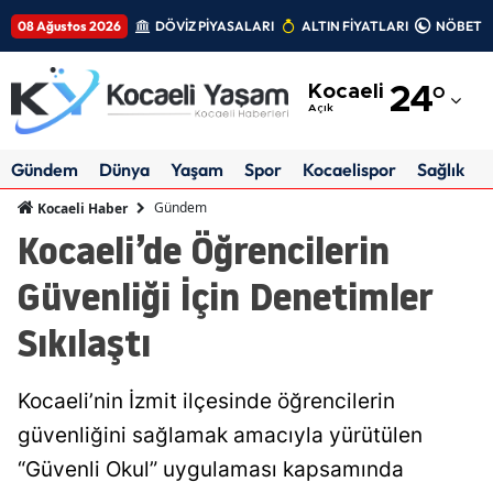
08 Ağustos 2026
DÖVİZ PİYASALARI
ALTIN FİYATLARI
NÖBETÇİ
Adana
Kocaeli
24
°
Adıyaman
Açık
Afyonkarahisar
Gündem
Dünya
Yaşam
Spor
Kocaelispor
Sağlık
Ağrı
Gündem
Kocaeli Haber
Kocaeli’de Öğrencilerin
Amasya
Güvenliği İçin Denetimler
Ankara
Sıkılaştı
Antalya
Artvin
Kocaeli’nin İzmit ilçesinde öğrencilerin
Aydın
güvenliğini sağlamak amacıyla yürütülen
“Güvenli Okul” uygulaması kapsamında
Balıkesir