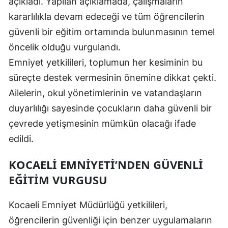
açıkladı. Yapılan açıklamada, çalışmaların
kararlılıkla devam edeceği ve tüm öğrencilerin
Yalova
güvenli bir eğitim ortamında bulunmasının temel
Karabük
öncelik olduğu vurgulandı.
Kilis
Emniyet yetkilileri, toplumun her kesiminin bu
süreçte destek vermesinin önemine dikkat çekti.
Osmaniye
Ailelerin, okul yönetimlerinin ve vatandaşların
Düzce
duyarlılığı sayesinde çocukların daha güvenli bir
çevrede yetişmesinin mümkün olacağı ifade
edildi.
KOCAELI EMNIYETI’NDEN GÜVENLI
EĞITIM VURGUSU
Kocaeli Emniyet Müdürlüğü yetkilileri,
öğrencilerin güvenliği için benzer uygulamaların