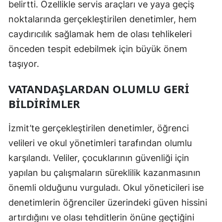
belirtti. Özellikle servis araçları ve yaya geçiş
Samsun
noktalarında gerçekleştirilen denetimler, hem
caydırıcılık sağlamak hem de olası tehlikeleri
Siirt
önceden tespit edebilmek için büyük önem
Sinop
taşıyor.
Sivas
VATANDAŞLARDAN OLUMLU GERI
Tekirdağ
BILDIRIMLER
Tokat
İzmit’te gerçekleştirilen denetimler, öğrenci
Trabzon
velileri ve okul yönetimleri tarafından olumlu
karşılandı. Veliler, çocuklarının güvenliği için
Tunceli
yapılan bu çalışmaların süreklilik kazanmasının
Şanlıurfa
önemli olduğunu vurguladı. Okul yöneticileri ise
Uşak
denetimlerin öğrenciler üzerindeki güven hissini
artırdığını ve olası tehditlerin önüne geçtiğini
Van