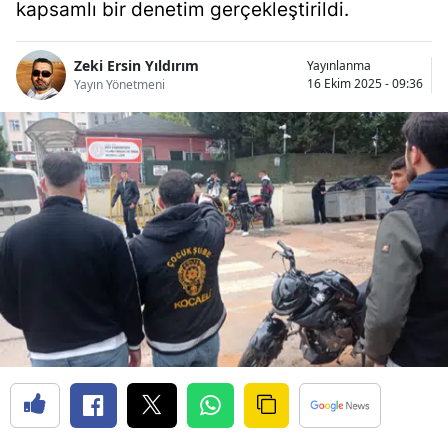
kapsamlı bir denetim gerçekleştirildi.
Bilecik
Bingöl
Zeki Ersin Yıldırım
Yayınlanma
16 Ekim 2025 - 09:36
Yayın Yönetmeni
Bitlis
Bolu
Burdur
Bursa
Çanakkale
Çankırı
Çorum
Denizli
Diyarbakır