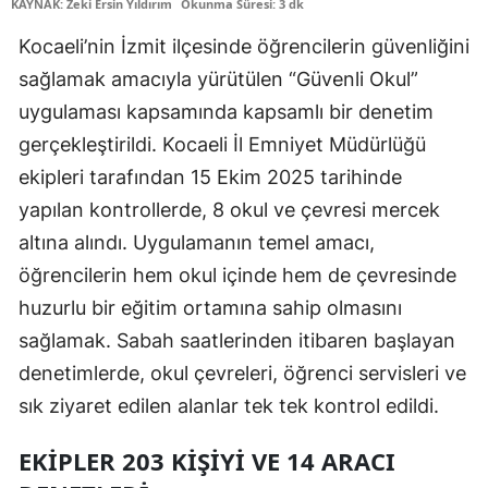
KAYNAK: Zeki Ersin Yıldırım
Okunma Süresi: 3 dk
Edirne
Kocaeli’nin İzmit ilçesinde öğrencilerin güvenliğini
Elazığ
sağlamak amacıyla yürütülen “Güvenli Okul”
uygulaması kapsamında kapsamlı bir denetim
Erzincan
gerçekleştirildi. Kocaeli İl Emniyet Müdürlüğü
Erzurum
ekipleri tarafından 15 Ekim 2025 tarihinde
Eskişehir
yapılan kontrollerde, 8 okul ve çevresi mercek
altına alındı. Uygulamanın temel amacı,
Gaziantep
öğrencilerin hem okul içinde hem de çevresinde
Giresun
huzurlu bir eğitim ortamına sahip olmasını
Gümüşhane
sağlamak. Sabah saatlerinden itibaren başlayan
denetimlerde, okul çevreleri, öğrenci servisleri ve
Hakkari
sık ziyaret edilen alanlar tek tek kontrol edildi.
Hatay
EKIPLER 203 KIŞIYI VE 14 ARACI
Isparta