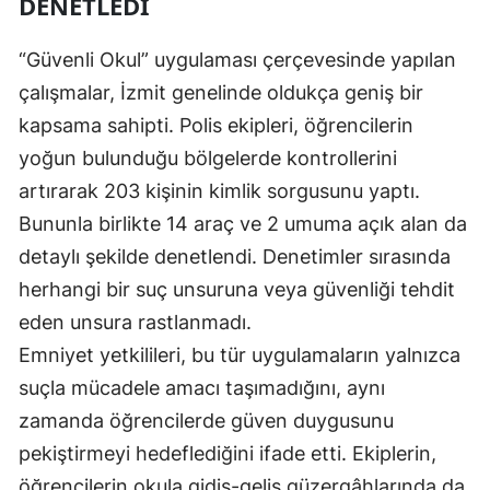
DENETLEDI
Mersin
“Güvenli Okul” uygulaması çerçevesinde yapılan
İstanbul
çalışmalar, İzmit genelinde oldukça geniş bir
İzmir
kapsama sahipti. Polis ekipleri, öğrencilerin
yoğun bulunduğu bölgelerde kontrollerini
Kars
artırarak 203 kişinin kimlik sorgusunu yaptı.
Kastamonu
Bununla birlikte 14 araç ve 2 umuma açık alan da
Kayseri
detaylı şekilde denetlendi. Denetimler sırasında
herhangi bir suç unsuruna veya güvenliği tehdit
Kırklareli
eden unsura rastlanmadı.
Kırşehir
Emniyet yetkilileri, bu tür uygulamaların yalnızca
suçla mücadele amacı taşımadığını, aynı
Kocaeli
zamanda öğrencilerde güven duygusunu
Konya
pekiştirmeyi hedeflediğini ifade etti. Ekiplerin,
Kütahya
öğrencilerin okula gidiş-geliş güzergâhlarında da