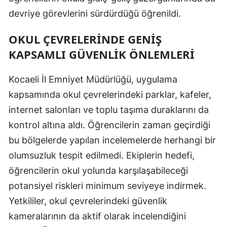
devriye görevlerini sürdürdüğü öğrenildi.
Malatya
Manisa
OKUL ÇEVRELERINDE GENIŞ
KAPSAMLI GÜVENLIK ÖNLEMLERI
Kahramanmaraş
Mardin
Kocaeli İl Emniyet Müdürlüğü, uygulama
kapsamında okul çevrelerindeki parklar, kafeler,
Muğla
internet salonları ve toplu taşıma duraklarını da
Muş
kontrol altına aldı. Öğrencilerin zaman geçirdiği
bu bölgelerde yapılan incelemelerde herhangi bir
Nevşehir
olumsuzluk tespit edilmedi. Ekiplerin hedefi,
Niğde
öğrencilerin okul yolunda karşılaşabileceği
Ordu
potansiyel riskleri minimum seviyeye indirmek.
Yetkililer, okul çevrelerindeki güvenlik
Rize
kameralarının da aktif olarak incelendiğini
Sakarya