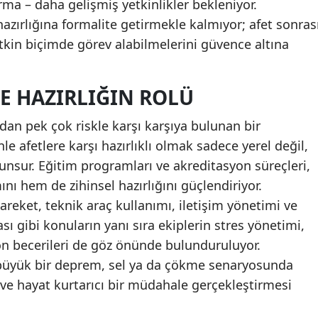
ma – daha gelişmiş yetkinlikler bekleniyor.
hazırlığına formalite getirmekle kalmıyor; afet sonras
Samsun
tkin biçimde görev alabilmelerini güvence altına
Siirt
Sinop
E HAZIRLIĞIN ROLÜ
Sivas
çıdan pek çok riskle karşı karşıya bulunan bir
Tekirdağ
le afetlere karşı hazırlıklı olmak sadece yerel değil,
 unsur. Eğitim programları ve akreditasyon süreçleri,
Tokat
nı hem de zihinsel hazırlığını güçlendiriyor.
Trabzon
reket, teknik araç kullanımı, iletişim yönetimi ve
ası gibi konuların yanı sıra ekiplerin stres yönetimi,
Tunceli
n becerileri de göz önünde bulunduruluyor.
Şanlıurfa
ı büyük bir deprem, sel ya da çökme senaryosunda
i ve hayat kurtarıcı bir müdahale gerçekleştirmesi
Uşak
Van