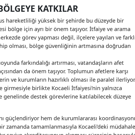
 BÖLGEYE KATKILAR
Yozgat
us hareketliliği yüksek bir şehirde bu düzeyde bir
Zonguldak
si bölge için ayrı bir önem taşıyor. İtfaiye ve arama
Aksaray
rkezde görev yapması değil, ilçelere yayılan ve farkl
sahip olması, bölge güvenliğinin artmasına doğrudan
Bayburt
Karaman
oyunda farkındalığı artırması, vatandaşların afet
i açısından da önem taşıyor. Toplumun afetlere karşı
Kırıkkale
rin ve kurumların hazırlıklı olması ile paralel ilerliyor
Batman
 girmesiyle birlikte Kocaeli İtfaiyesi’nin yalnızca
lke genelinde destek görevlerine katılabilecek düzeye
Şırnak
Bartın
ını güçlendiriyor hem de kurumlararası koordinasyon
Ardahan
ın bir zamanda tamamlanmasıyla Kocaeli’deki müdahal
ır seviye akreditasyonun alınması sürecinin başarıyl
Iğdır