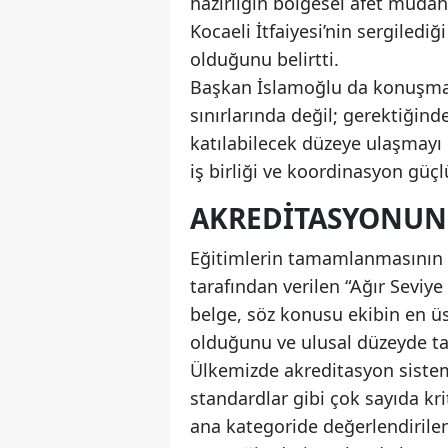
hazırlığın bölgesel afet müdah
Kocaeli İtfaiyesi’nin sergilediğ
olduğunu belirtti.
Başkan İslamoğlu da konuşmas
sınırlarında değil; gerektiğin
katılabilecek düzeye ulaşmayı 
iş birliği ve koordinasyon güç
AKREDITASYONUN 
Eğitimlerin tamamlanmasının 
tarafından verilen “Ağır Seviy
belge, söz konusu ekibin en ü
olduğunu ve ulusal düzeyde ta
Ülkemizde akreditasyon sistemi
standardlar gibi çok sayıda krit
ana kategoride değerlendirilen