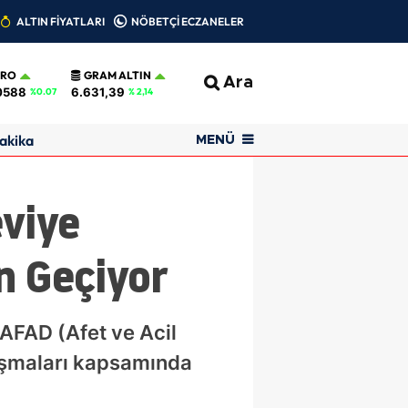
ALTIN FİYATLARI
NÖBETÇİ ECZANELER
URO
GRAM ALTIN
Ara
0588
6.631,39
%0.07
% 2,14
akika
MENÜ
eviye
n Geçiyor
 AFAD (Afet ve Acil
ışmaları kapsamında