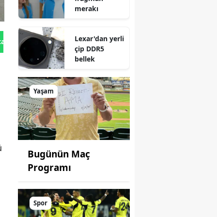
merakı
Lexar'dan yerli
tan Gönder
çip DDR5
bellek
Yaşam
ü
Bugünün Maç
Programı
Spor