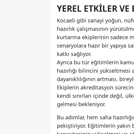
YEREL ETKILER VE
Kocaeli gibi sanayi yoğun, nüf
hazırlık çalışmasının yürütülme
kurtarma ekiplerinin sadece me
senaryolara hazır bir yapıya 
katkı sağlıyor.
Ayrıca bu tür eğitimlerin kamu
hazırlığı bilincini yükseltmes
dayanıklılığının artması, bireyle
Ekiplerin akreditasyon sürecine
kendi sınırları içinde değil, ü
gelmesi bekleniyor.
Bu adımlar, hem saha hazırlığ
pekiştiriyor. Eğitimlerin yak
kapasitesinin yükselmesi ve ağ