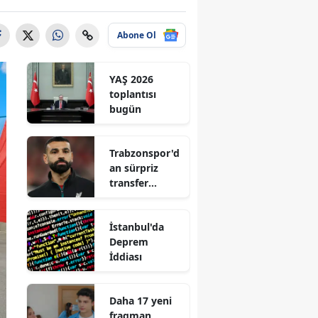
Abone Ol
YAŞ 2026
toplantısı
bugün
Trabzonspor'd
an sürpriz
transfer
hamlesi
İstanbul'da
Deprem
İddiası
Daha 17 yeni
fragman