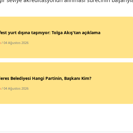
Yalova
Karabük
est yurt dışına taşınıyor: Tolga Akış'tan açıklama
Kilis
m
/ 04 Ağustos 2026
Osmaniye
Düzce
res Belediyesi Hangi Partinin, Başkanı Kim?
m
/ 04 Ağustos 2026