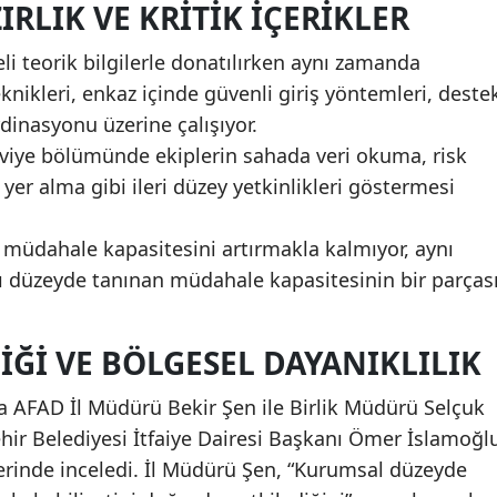
RLIK VE KRITIK İÇERIKLER
Mersin
li teorik bilgilerle donatılırken aynı zamanda
İstanbul
ikleri, enkaz içinde güvenli giriş yöntemleri, deste
rdinasyonu üzerine çalışıyor.
İzmir
eviye bölümünde ekiplerin sahada veri okuma, risk
Kars
 yer alma gibi ileri düzey yetkinlikleri göstermesi
Kastamonu
l müdahale kapasitesini artırmakla kalmıyor, aynı
Kayseri
ı düzeyde tanınan müdahale kapasitesinin bir parças
Kırklareli
Kırşehir
IĞI VE BÖLGESEL DAYANIKLILIK
Kocaeli
ya AFAD İl Müdürü Bekir Şen ile Birlik Müdürü Selçuk
hir Belediyesi İtfaiye Dairesi Başkanı Ömer İslamoğl
Konya
yerinde inceledi. İl Müdürü Şen, “Kurumsal düzeyde
Kütahya