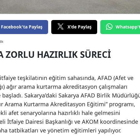
Edirne
Elazığ
Facebook'ta Paylaş
X'de Paylaş
Whatsapp'
Erzincan
dk
Erzurum
A ZORLU HAZIRLIK SÜRECI
Eskişehir
Gaziantep
itfaiye teşkilatının eğitim sahasında, AFAD (Afet ve
Giresun
ı) ağır arama kurtarma akreditasyon çalışmaları
başladı. Sakarya’daki Sakarya AFAD Birlik Müdürlüğ
Gümüşhane
ğır Arama Kurtarma Akreditasyon Eğitimi” programı,
Hakkari
li afet senaryolarına hazırlıklı hale gelmesini
eli İtfaiye Dairesi Başkanlığı ve AKOM koordinesinde
Hatay
a tatbikatları ve yönetim eğitimleri yapılıyor.
Isparta