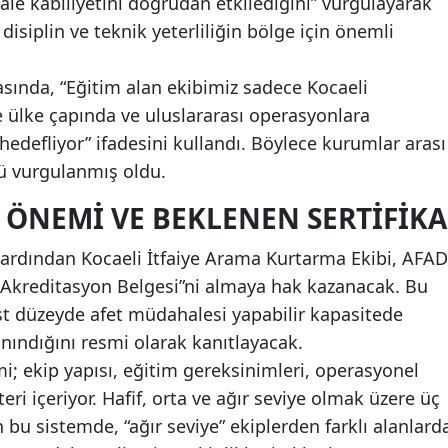
ale kabiliyetini doğrudan etkilediğini” vurgulayarak
i disiplin ve teknik yeterliliğin bölge için önemli
Malatya
Manisa
ında, “Eğitim alan ekibimiz sadece Kocaeli
de ülke çapında ve uluslararası operasyonlara
Kahramanmaraş
hedefliyor” ifadesini kullandı. Böylece kurumlar arası
Mardin
lü vurgulanmış oldu.
Muğla
ÖNEMI VE BEKLENEN SERTIFIKA
Muş
ardından Kocaeli İtfaiye Arama Kurtarma Ekibi, AFAD
Nevşehir
e Akreditasyon Belgesi”ni almaya hak kazanacak. Bu
st düzeyde afet müdahalesi yapabilir kapasitede
Niğde
nındığını resmi olarak kanıtlayacak.
Ordu
; ekip yapısı, eğitim gereksinimleri, operasyonel
eri içeriyor. Hafif, orta ve ağır seviye olmak üzere üç
Rize
 bu sistemde, “ağır seviye” ekiplerden farklı alanlard
Sakarya