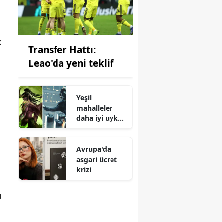
k
Transfer Hattı:
Leao'da yeni teklif
Yeşil
mahalleler
daha iyi uyku
ı
sağlıyor
Avrupa'da
asgari ücret
krizi
u