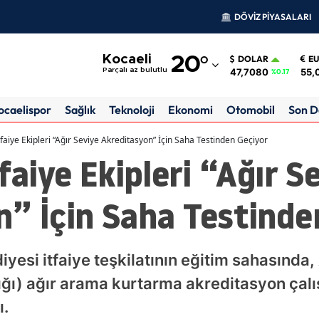
DÖVİZ PİYASALARI
Adana
Kocaeli
20
°
DOLAR
E
Adıyaman
47,7080
55,
Parçalı az bulutlu
%0.17
Afyonkarahisar
ocaelispor
Sağlık
Teknoloji
Ekonomi
Otomobil
Son D
Ağrı
tfaiye Ekipleri “Ağır Seviye Akreditasyon” İçin Saha Testinden Geçiyor
faiye Ekipleri “Ağır S
Amasya
Ankara
” İçin Saha Testinde
Antalya
Artvin
yesi itfaiye teşkilatının eğitim sahasında,
Aydın
ğı) ağır arama kurtarma akreditasyon çal
ı.
Balıkesir