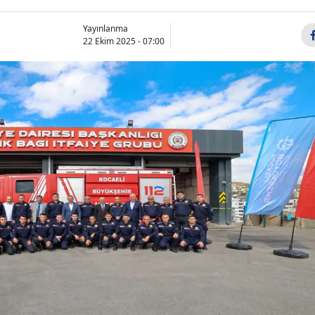
Bilecik
Yayınlanma
22 Ekim 2025 - 07:00
Bingöl
Bitlis
Bolu
Burdur
Bursa
Çanakkale
Çankırı
Çorum
Denizli
Diyarbakır