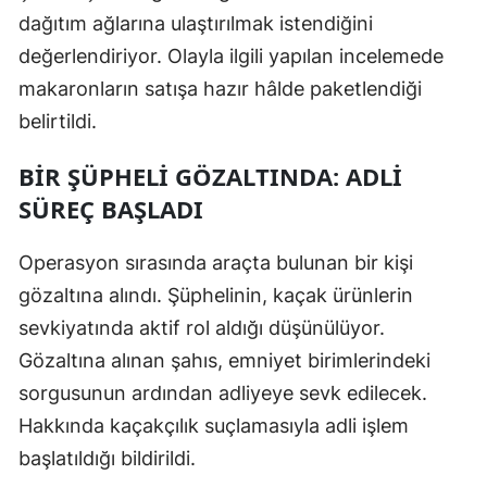
dağıtım ağlarına ulaştırılmak istendiğini
Samsun
değerlendiriyor. Olayla ilgili yapılan incelemede
Siirt
makaronların satışa hazır hâlde paketlendiği
belirtildi.
Sinop
Sivas
BIR ŞÜPHELI GÖZALTINDA: ADLI
SÜREÇ BAŞLADI
Tekirdağ
Tokat
Operasyon sırasında araçta bulunan bir kişi
gözaltına alındı. Şüphelinin, kaçak ürünlerin
Trabzon
sevkiyatında aktif rol aldığı düşünülüyor.
Tunceli
Gözaltına alınan şahıs, emniyet birimlerindeki
sorgusunun ardından adliyeye sevk edilecek.
Şanlıurfa
Hakkında kaçakçılık suçlamasıyla adli işlem
Uşak
başlatıldığı bildirildi.
Van