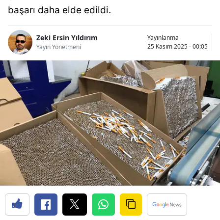
başarı daha elde edildi.
Bilecik
Bingöl
Zeki Ersin Yıldırım
Yayınlanma
25 Kasım 2025 - 00:05
Yayın Yönetmeni
Bitlis
Bolu
Burdur
Bursa
Çanakkale
Çankırı
Çorum
Denizli
Diyarbakır