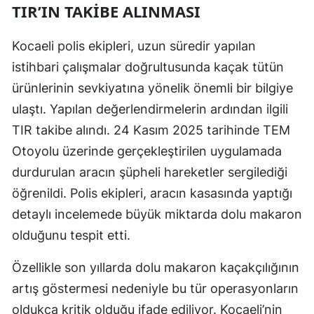
TIR’IN TAKIBE ALINMASI
Mersin
Kocaeli polis ekipleri, uzun süredir yapılan
İstanbul
istihbari çalışmalar doğrultusunda kaçak tütün
İzmir
ürünlerinin sevkiyatına yönelik önemli bir bilgiye
Kars
ulaştı. Yapılan değerlendirmelerin ardından ilgili
TIR takibe alındı. 24 Kasım 2025 tarihinde TEM
Kastamonu
Otoyolu üzerinde gerçekleştirilen uygulamada
Kayseri
durdurulan aracın şüpheli hareketler sergilediği
Kırklareli
öğrenildi. Polis ekipleri, aracın kasasında yaptığı
detaylı incelemede büyük miktarda dolu makaron
Kırşehir
olduğunu tespit etti.
Kocaeli
Özellikle son yıllarda dolu makaron kaçakçılığının
Konya
artış göstermesi nedeniyle bu tür operasyonların
Kütahya
oldukça kritik olduğu ifade ediliyor. Kocaeli’nin