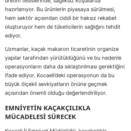
üretim tesislerinde, sağlıksız koşullarda
hazırlanıyor. Bu ürünlerin piyasaya sürülmesi,
Yalova
hem sektör açısından ciddi bir haksız rekabet
Karabük
oluşturuyor hem de tüketicilerin sağlığını tehdit
ediyor.
Kilis
Osmaniye
Uzmanlar, kaçak makaron ticaretinin organize
yapılar tarafından yürütüldüğünü ve bu nedenle
Düzce
operasyonların daha da sıklaştırılması gerektiğini
ifade ediyor. Kocaeli’deki operasyonun da bu
büyük ölçekli sevkiyatların önüne geçmek
açısından önemli olduğu değerlendiriliyor.
EMNIYETIN KAÇAKÇILIKLA
MÜCADELESI SÜRECEK
Kocaeli İl Emniyet Müdürlüğü, kaçakçılıkla