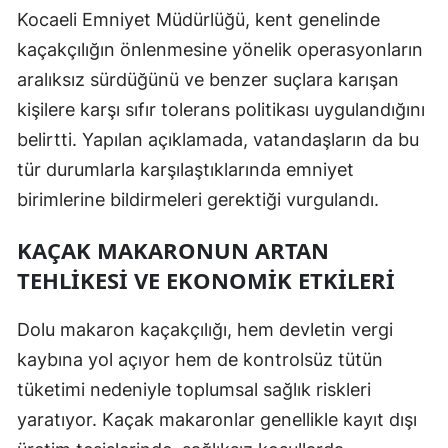
Kocaeli Emniyet Müdürlüğü, kent genelinde
Yozgat
kaçakçılığın önlenmesine yönelik operasyonların
Zonguldak
aralıksız sürdüğünü ve benzer suçlara karışan
kişilere karşı sıfır tolerans politikası uygulandığını
Aksaray
belirtti. Yapılan açıklamada, vatandaşların da bu
Bayburt
tür durumlarla karşılaştıklarında emniyet
birimlerine bildirmeleri gerektiği vurgulandı.
Karaman
Kırıkkale
KAÇAK MAKARONUN ARTAN
TEHLIKESI VE EKONOMIK ETKILERI
Batman
Şırnak
Dolu makaron kaçakçılığı, hem devletin vergi
kaybına yol açıyor hem de kontrolsüz tütün
Bartın
tüketimi nedeniyle toplumsal sağlık riskleri
Ardahan
yaratıyor. Kaçak makaronlar genellikle kayıt dışı
Iğdır