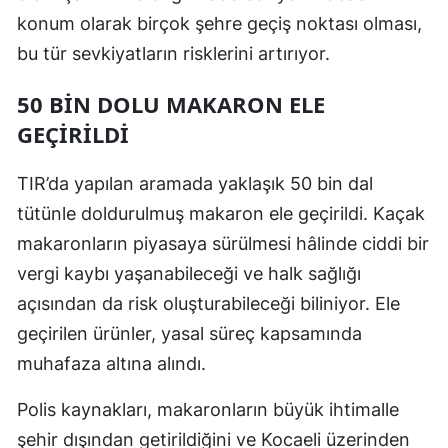
konum olarak birçok şehre geçiş noktası olması,
Malatya
bu tür sevkiyatların risklerini artırıyor.
Manisa
50 BIN DOLU MAKARON ELE
Kahramanmaraş
GEÇIRILDI
Mardin
TIR’da yapılan aramada yaklaşık 50 bin dal
Muğla
tütünle doldurulmuş makaron ele geçirildi. Kaçak
Muş
makaronların piyasaya sürülmesi hâlinde ciddi bir
vergi kaybı yaşanabileceği ve halk sağlığı
Nevşehir
açısından da risk oluşturabileceği biliniyor. Ele
Niğde
geçirilen ürünler, yasal süreç kapsamında
Ordu
muhafaza altına alındı.
Rize
Polis kaynakları, makaronların büyük ihtimalle
şehir dışından getirildiğini ve Kocaeli üzerinden
Sakarya