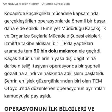
KAYNAK: Zeki Ersin Yıldırım
Okunma Süresi: 3 dk
Edirne
Kocaeli’de kaçakçılıkla mücadele kapsamında
Elazığ
gerçekleştirilen operasyonlarda önemli bir başarı
Erzincan
daha elde edildi. İl Emniyet Müdürlüğü Kaçakçılık
ve Organize Suçlarla Mücadele Şubesi ekipleri,
Erzurum
İzmit’te takibe aldıkları bir TIR’da yaptıkları
Eskişehir
aramada tam
50 bin dolu makaron
ele geçirdi.
Gaziantep
Kaçak tütün ürünlerinin yasa dışı dağıtımına
darbe niteliği taşıyan operasyonda bir şüpheli
Giresun
gözaltına alındı ve hakkında adli işlem başlatıldı.
Gümüşhane
Şehrin en işlek güzergâhlarından biri olan TEM
Hakkari
Otoyolu’nda düzenlenen operasyonun ayrıntıları
kamuoyuyla paylaşıldı.
Hatay
OPERASYONUN İLK BILGILERI VE
Isparta