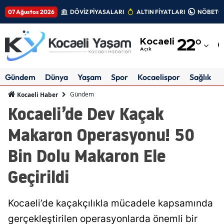
07 Ağustos 2026
DÖVİZ PİYASALARI
ALTIN FİYATLARI
NÖBETÇİ
Adana
Kocaeli
22
°
Adıyaman
Açık
Afyonkarahisar
Gündem
Dünya
Yaşam
Spor
Kocaelispor
Sağlık
Ağrı
Gündem
Kocaeli Haber
Kocaeli’de Dev Kaçak
Amasya
Makaron Operasyonu! 50
Ankara
Bin Dolu Makaron Ele
Antalya
Geçirildi
Artvin
Aydın
Kocaeli’de kaçakçılıkla mücadele kapsamında
Balıkesir
gerçekleştirilen operasyonlarda önemli bir