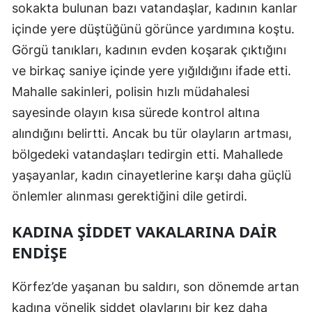
sokakta bulunan bazı vatandaşlar, kadının kanlar
Yozgat
içinde yere düştüğünü görünce yardımına koştu.
Görgü tanıkları, kadının evden koşarak çıktığını
Zonguldak
ve birkaç saniye içinde yere yığıldığını ifade etti.
Aksaray
Mahalle sakinleri, polisin hızlı müdahalesi
Bayburt
sayesinde olayın kısa sürede kontrol altına
alındığını belirtti. Ancak bu tür olayların artması,
Karaman
bölgedeki vatandaşları tedirgin etti. Mahallede
Kırıkkale
yaşayanlar, kadın cinayetlerine karşı daha güçlü
önlemler alınması gerektiğini dile getirdi.
Batman
Şırnak
KADINA ŞIDDET VAKALARINA DAIR
ENDIŞE
Bartın
Ardahan
Körfez’de yaşanan bu saldırı, son dönemde artan
kadına yönelik şiddet olaylarını bir kez daha
Iğdır