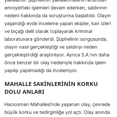
emniyetteki işlemleri devam ederken, saldırının
Samsun
nedeni hakkında da soruşturma başlatıldı. Olayın
Siirt
yaşandığı evde inceleme yapan ekipler, kan izleri
Sinop
ve bıçağı delil olarak toplayarak kriminal
laboratuvara gönderdi. Şüphelinin sorgusunda,
Sivas
olayın nasıl gerçekleştiği ve saldırıyı neden
Tekirdağ
gerçekleştirdiği araştırılıyor. Ayrıca S.A.’nın daha
Tokat
önce benzer bir olay nedeniyle hakkında işlem
yapılıp yapılmadığı da inceleniyor.
Trabzon
MAHALLE SAKINLERININ KORKU
Tunceli
DOLU ANLARI
Şanlıurfa
Hacıosman Mahallesi’nde yaşanan olay, çevrede
Uşak
büyük korku ve tedirginliğe yol açtı. Olay anında
Van