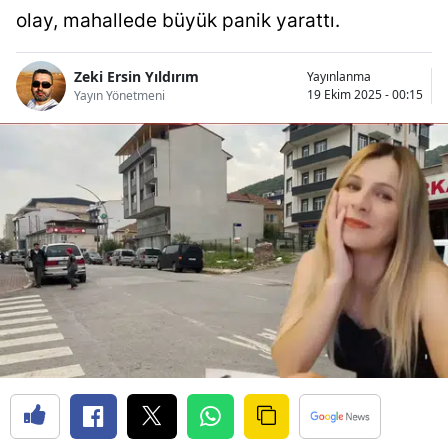
olay, mahallede büyük panik yarattı.
Bilecik
Bingöl
Zeki Ersin Yıldırım
Yayınlanma
19 Ekim 2025 - 00:15
Yayın Yönetmeni
Bitlis
Bolu
Burdur
Bursa
Çanakkale
Çankırı
Çorum
Denizli
Diyarbakır