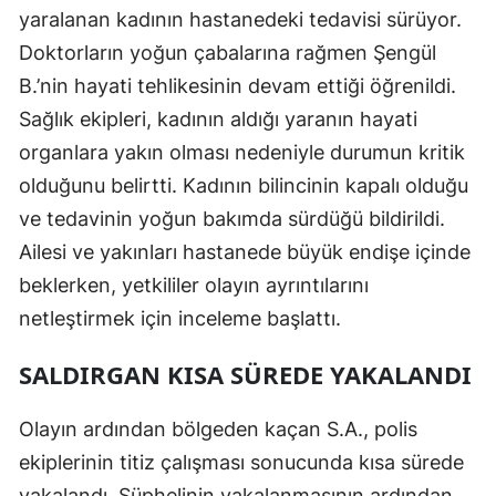
yaralanan kadının hastanedeki tedavisi sürüyor.
Malatya
Doktorların yoğun çabalarına rağmen Şengül
Manisa
B.’nin hayati tehlikesinin devam ettiği öğrenildi.
Sağlık ekipleri, kadının aldığı yaranın hayati
Kahramanmaraş
organlara yakın olması nedeniyle durumun kritik
Mardin
olduğunu belirtti. Kadının bilincinin kapalı olduğu
Muğla
ve tedavinin yoğun bakımda sürdüğü bildirildi.
Ailesi ve yakınları hastanede büyük endişe içinde
Muş
beklerken, yetkililer olayın ayrıntılarını
Nevşehir
netleştirmek için inceleme başlattı.
Niğde
SALDIRGAN KISA SÜREDE YAKALANDI
Ordu
Olayın ardından bölgeden kaçan S.A., polis
Rize
ekiplerinin titiz çalışması sonucunda kısa sürede
Sakarya
yakalandı. Şüphelinin yakalanmasının ardından