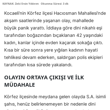
KAYNAK: Zeki Ersin Yıldırım
Okunma Süresi: 3 dk
Edirne
Kocaeli’nin Körfez ilçesi Hacıosman Mahallesi’nde
Elazığ
akşam saatlerinde yaşanan olay, mahallede
Erzincan
büyük panik yarattı. İddiaya göre dini nikahlı eşi
tarafından boğazından bıçaklanan 42 yaşındaki
Erzurum
kadın, kanlar içinde evden kaçarak sokağa çıktı.
Eskişehir
Kısa bir süre sonra yere yığılan kadının hayati
Gaziantep
tehlikesi devam ederken, saldırgan polis ekipleri
tarafından kısa sürede yakalandı.
Giresun
OLAYIN ORTAYA ÇIKIŞI VE İLK
Gümüşhane
MÜDAHALE
Hakkari
Körfez ilçesinde meydana gelen olayda S.A. isimli
Hatay
şahıs, henüz belirlenemeyen bir nedenle dini
Isparta