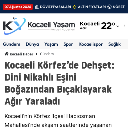
07 Ağustos 2026
DÖVİZ PİYASALARI
ALTIN FİYATLARI
NÖBETÇİ
Adana
Kocaeli
22
°
Adıyaman
Açık
Afyonkarahisar
Gündem
Dünya
Yaşam
Spor
Kocaelispor
Sağlık
Ağrı
Gündem
Kocaeli Haber
Kocaeli Körfez’de Dehşet:
Amasya
Dini Nikahlı Eşini
Ankara
Boğazından Bıçaklayarak
Antalya
Ağır Yaraladı
Artvin
Aydın
Kocaeli’nin Körfez ilçesi Hacıosman
Balıkesir
Mahallesi’nde akşam saatlerinde yaşanan