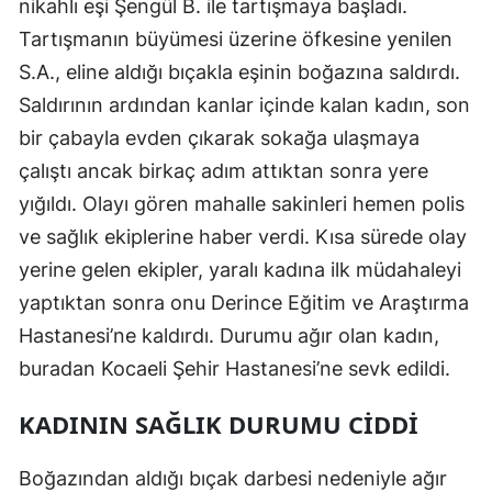
nikahlı eşi Şengül B. ile tartışmaya başladı.
Mersin
Tartışmanın büyümesi üzerine öfkesine yenilen
S.A., eline aldığı bıçakla eşinin boğazına saldırdı.
İstanbul
Saldırının ardından kanlar içinde kalan kadın, son
İzmir
bir çabayla evden çıkarak sokağa ulaşmaya
Kars
çalıştı ancak birkaç adım attıktan sonra yere
yığıldı. Olayı gören mahalle sakinleri hemen polis
Kastamonu
ve sağlık ekiplerine haber verdi. Kısa sürede olay
Kayseri
yerine gelen ekipler, yaralı kadına ilk müdahaleyi
Kırklareli
yaptıktan sonra onu Derince Eğitim ve Araştırma
Hastanesi’ne kaldırdı. Durumu ağır olan kadın,
Kırşehir
buradan Kocaeli Şehir Hastanesi’ne sevk edildi.
Kocaeli
KADININ SAĞLIK DURUMU CIDDI
Konya
Boğazından aldığı bıçak darbesi nedeniyle ağır
Kütahya