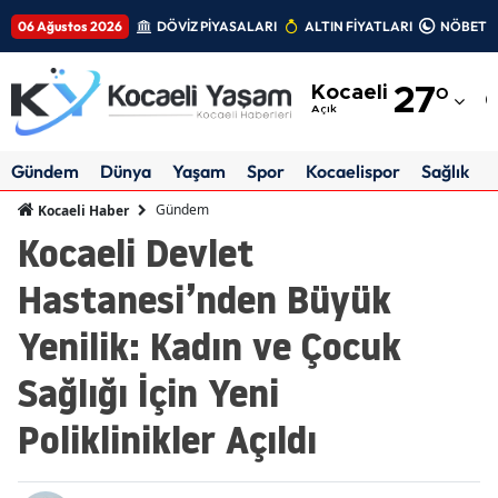
06 Ağustos 2026
DÖVİZ PİYASALARI
ALTIN FİYATLARI
NÖBETÇİ
Adana
Kocaeli
27
°
Adıyaman
Açık
Afyonkarahisar
Gündem
Dünya
Yaşam
Spor
Kocaelispor
Sağlık
Ağrı
Gündem
Kocaeli Haber
Kocaeli Devlet
Amasya
Hastanesi’nden Büyük
Ankara
Yenilik: Kadın ve Çocuk
Antalya
Sağlığı İçin Yeni
Artvin
Poliklinikler Açıldı
Aydın
Balıkesir