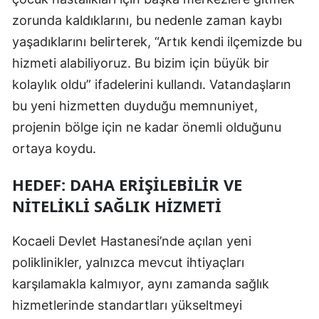
zorunda kaldıklarını, bu nedenle zaman kaybı
Yozgat
yaşadıklarını belirterek, “Artık kendi ilçemizde bu
Zonguldak
hizmeti alabiliyoruz. Bu bizim için büyük bir
kolaylık oldu” ifadelerini kullandı. Vatandaşların
Aksaray
bu yeni hizmetten duyduğu memnuniyet,
Bayburt
projenin bölge için ne kadar önemli olduğunu
Karaman
ortaya koydu.
Kırıkkale
HEDEF: DAHA ERIŞILEBILIR VE
Batman
NITELIKLI SAĞLIK HIZMETI
Şırnak
Kocaeli Devlet Hastanesi’nde açılan yeni
Bartın
poliklinikler, yalnızca mevcut ihtiyaçları
karşılamakla kalmıyor, aynı zamanda sağlık
Ardahan
hizmetlerinde standartları yükseltmeyi
Iğdır