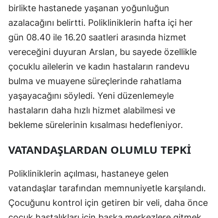
birlikte hastanede yaşanan yoğunluğun
Samsun
azalacağını belirtti. Polikliniklerin hafta içi her
Siirt
gün 08.40 ile 16.20 saatleri arasında hizmet
vereceğini duyuran Arslan, bu sayede özellikle
Sinop
çocuklu ailelerin ve kadın hastaların randevu
Sivas
bulma ve muayene süreçlerinde rahatlama
yaşayacağını söyledi. Yeni düzenlemeyle
Tekirdağ
hastaların daha hızlı hizmet alabilmesi ve
Tokat
bekleme sürelerinin kısalması hedefleniyor.
Trabzon
VATANDAŞLARDAN OLUMLU TEPKI
Tunceli
Polikliniklerin açılması, hastaneye gelen
Şanlıurfa
vatandaşlar tarafından memnuniyetle karşılandı.
Uşak
Çocuğunu kontrol için getiren bir veli, daha önce
Van
çocuk hastalıkları için başka merkezlere gitmek