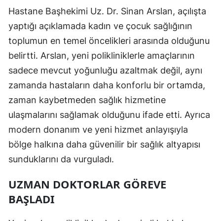
Hastane Başhekimi Uz. Dr. Sinan Arslan, açılışta
Mersin
yaptığı açıklamada kadın ve çocuk sağlığının
İstanbul
toplumun en temel öncelikleri arasında olduğunu
İzmir
belirtti. Arslan, yeni polikliniklerle amaçlarının
sadece mevcut yoğunluğu azaltmak değil, aynı
Kars
zamanda hastaların daha konforlu bir ortamda,
Kastamonu
zaman kaybetmeden sağlık hizmetine
ulaşmalarını sağlamak olduğunu ifade etti. Ayrıca
Kayseri
modern donanım ve yeni hizmet anlayışıyla
Kırklareli
bölge halkına daha güvenilir bir sağlık altyapısı
Kırşehir
sunduklarını da vurguladı.
Kocaeli
UZMAN DOKTORLAR GÖREVE
Konya
BAŞLADI
Kütahya