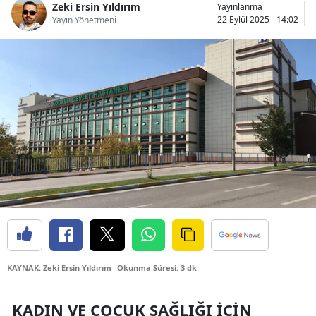
Zeki Ersin Yıldırım
Yayınlanma
Bilecik
22 Eylül 2025 - 14:02
Yayın Yönetmeni
Bingöl
Bitlis
Bolu
Burdur
Bursa
Çanakkale
Çankırı
Çorum
KAYNAK: Zeki Ersin Yıldırım
Okunma Süresi: 3 dk
Denizli
Diyarbakır
KADIN VE ÇOCUK SAĞLIĞI İÇIN