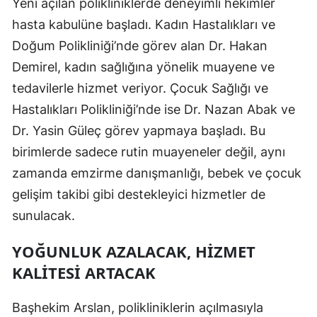
Yeni açılan polikliniklerde deneyimli hekimler
Malatya
hasta kabulüne başladı. Kadın Hastalıkları ve
Doğum Polikliniği’nde görev alan Dr. Hakan
Manisa
Demirel, kadın sağlığına yönelik muayene ve
Kahramanmaraş
tedavilerle hizmet veriyor. Çocuk Sağlığı ve
Hastalıkları Polikliniği’nde ise Dr. Nazan Abak ve
Mardin
Dr. Yasin Güleç görev yapmaya başladı. Bu
Muğla
birimlerde sadece rutin muayeneler değil, aynı
Muş
zamanda emzirme danışmanlığı, bebek ve çocuk
gelişim takibi gibi destekleyici hizmetler de
Nevşehir
sunulacak.
Niğde
YOĞUNLUK AZALACAK, HIZMET
Ordu
KALITESI ARTACAK
Rize
Başhekim Arslan, polikliniklerin açılmasıyla
Sakarya