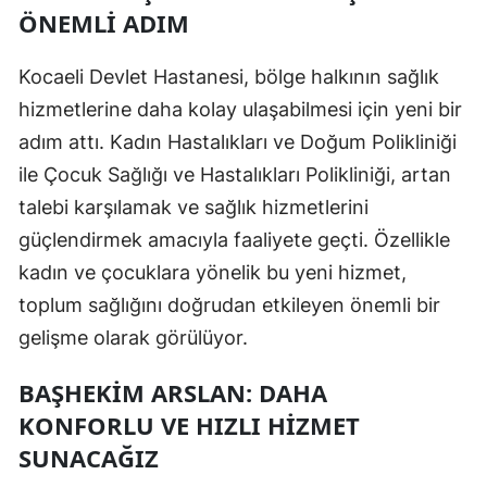
ÖNEMLI ADIM
Edirne
Elazığ
Kocaeli Devlet Hastanesi, bölge halkının sağlık
hizmetlerine daha kolay ulaşabilmesi için yeni bir
Erzincan
adım attı. Kadın Hastalıkları ve Doğum Polikliniği
Erzurum
ile Çocuk Sağlığı ve Hastalıkları Polikliniği, artan
Eskişehir
talebi karşılamak ve sağlık hizmetlerini
güçlendirmek amacıyla faaliyete geçti. Özellikle
Gaziantep
kadın ve çocuklara yönelik bu yeni hizmet,
Giresun
toplum sağlığını doğrudan etkileyen önemli bir
gelişme olarak görülüyor.
Gümüşhane
Hakkari
BAŞHEKIM ARSLAN: DAHA
KONFORLU VE HIZLI HIZMET
Hatay
SUNACAĞIZ
Isparta