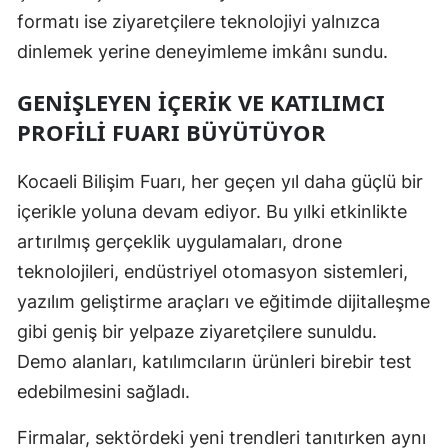
formatı ise ziyaretçilere teknolojiyi yalnızca
Yalova
dinlemek yerine deneyimleme imkânı sundu.
Karabük
GENIŞLEYEN İÇERIK VE KATILIMCI
Kilis
PROFILI FUARI BÜYÜTÜYOR
Osmaniye
Kocaeli Bilişim Fuarı, her geçen yıl daha güçlü bir
Düzce
içerikle yoluna devam ediyor. Bu yılki etkinlikte
artırılmış gerçeklik uygulamaları, drone
teknolojileri, endüstriyel otomasyon sistemleri,
yazılım geliştirme araçları ve eğitimde dijitalleşme
gibi geniş bir yelpaze ziyaretçilere sunuldu.
Demo alanları, katılımcıların ürünleri birebir test
edebilmesini sağladı.
Firmalar, sektördeki yeni trendleri tanıtırken aynı