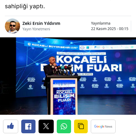
sahipliği yaptı.
Bilecik
Bingöl
Zeki Ersin Yıldırım
Yayınlanma
22 Kasım 2025 - 00:15
Yayın Yönetmeni
Bitlis
Bolu
Burdur
Bursa
Çanakkale
Çankırı
Çorum
Denizli
Diyarbakır