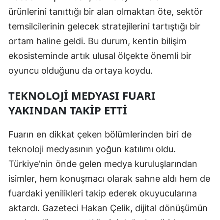
ürünlerini tanıttığı bir alan olmaktan öte, sektör
Malatya
temsilcilerinin gelecek stratejilerini tartıştığı bir
Manisa
ortam haline geldi. Bu durum, kentin bilişim
Kahramanmaraş
ekosisteminde artık ulusal ölçekte önemli bir
oyuncu olduğunu da ortaya koydu.
Mardin
TEKNOLOJI MEDYASI FUARI
Muğla
YAKINDAN TAKIP ETTI
Muş
Fuarın en dikkat çeken bölümlerinden biri de
Nevşehir
teknoloji medyasının yoğun katılımı oldu.
Niğde
Türkiye’nin önde gelen medya kuruluşlarından
Ordu
isimler, hem konuşmacı olarak sahne aldı hem de
fuardaki yenilikleri takip ederek okuyucularına
Rize
aktardı. Gazeteci Hakan Çelik, dijital dönüşümün
Sakarya