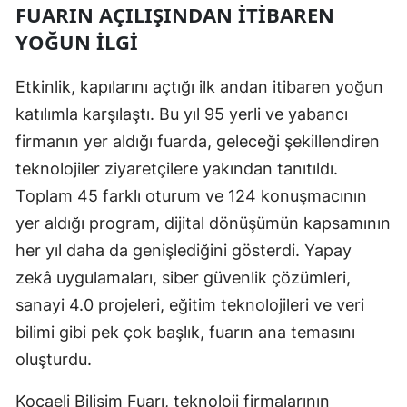
FUARIN AÇILIŞINDAN İTIBAREN
Mersin
YOĞUN İLGI
İstanbul
Etkinlik, kapılarını açtığı ilk andan itibaren yoğun
İzmir
katılımla karşılaştı. Bu yıl 95 yerli ve yabancı
Kars
firmanın yer aldığı fuarda, geleceği şekillendiren
teknolojiler ziyaretçilere yakından tanıtıldı.
Kastamonu
Toplam 45 farklı oturum ve 124 konuşmacının
Kayseri
yer aldığı program, dijital dönüşümün kapsamının
Kırklareli
her yıl daha da genişlediğini gösterdi. Yapay
zekâ uygulamaları, siber güvenlik çözümleri,
Kırşehir
sanayi 4.0 projeleri, eğitim teknolojileri ve veri
Kocaeli
bilimi gibi pek çok başlık, fuarın ana temasını
oluşturdu.
Konya
Kütahya
Kocaeli Bilişim Fuarı, teknoloji firmalarının