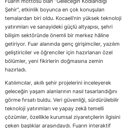
Fuarın mottosu olan “Geleceğin Kodlandığı
Şehir”, etkinlik boyunca en çok konuşulan
Yozgat
temalardan biri oldu. Kocaeli’nin yüksek teknoloji
Zonguldak
yatırımları ve sanayideki güçlü altyapısı, şehri
Aksaray
bilişim sektöründe önemli bir merkez hâline
getiriyor. Fuar alanında genç girişimciler, yazılım
Bayburt
geliştiriciler ve öğrenciler için hazırlanan özel
Karaman
bölümler, yeni fikirlerin doğmasına zemin
Kırıkkale
hazırladı.
Batman
Katılımcılar, akıllı şehir projelerini inceleyerek
geleceğin yaşam alanlarının nasıl tasarlandığını
Şırnak
görme fırsatı buldu. Veri güvenliği, sürdürülebilir
Bartın
teknoloji yatırımları ve yapay zekâ temelli
Ardahan
çözümler, özellikle kurumsal ziyaretçilerin ilgisini
çeken başlıklar arasındaydı. Fuarın interaktif
Iğdır