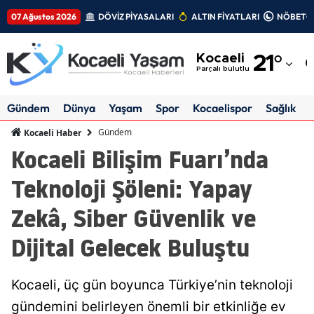
07 Ağustos 2026
DÖVİZ PİYASALARI
ALTIN FİYATLARI
NÖBETÇİ
Adana
Kocaeli
21
°
Adıyaman
Parçalı bulutlu
Afyonkarahisar
Gündem
Dünya
Yaşam
Spor
Kocaelispor
Sağlık
Ağrı
Gündem
Kocaeli Haber
Kocaeli Bilişim Fuarı’nda
Amasya
Teknoloji Şöleni: Yapay
Ankara
Zekâ, Siber Güvenlik ve
Antalya
Dijital Gelecek Buluştu
Artvin
Aydın
Kocaeli, üç gün boyunca Türkiye’nin teknoloji
Balıkesir
gündemini belirleyen önemli bir etkinliğe ev