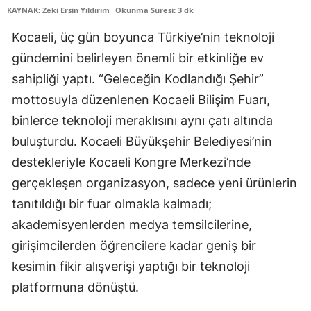
KAYNAK: Zeki Ersin Yıldırım
Okunma Süresi: 3 dk
Edirne
Kocaeli, üç gün boyunca Türkiye’nin teknoloji
Elazığ
gündemini belirleyen önemli bir etkinliğe ev
Erzincan
sahipliği yaptı. “Geleceğin Kodlandığı Şehir”
mottosuyla düzenlenen Kocaeli Bilişim Fuarı,
Erzurum
binlerce teknoloji meraklısını aynı çatı altında
Eskişehir
buluşturdu. Kocaeli Büyükşehir Belediyesi’nin
Gaziantep
destekleriyle Kocaeli Kongre Merkezi’nde
gerçekleşen organizasyon, sadece yeni ürünlerin
Giresun
tanıtıldığı bir fuar olmakla kalmadı;
Gümüşhane
akademisyenlerden medya temsilcilerine,
Hakkari
girişimcilerden öğrencilere kadar geniş bir
kesimin fikir alışverişi yaptığı bir teknoloji
Hatay
platformuna dönüştü.
Isparta