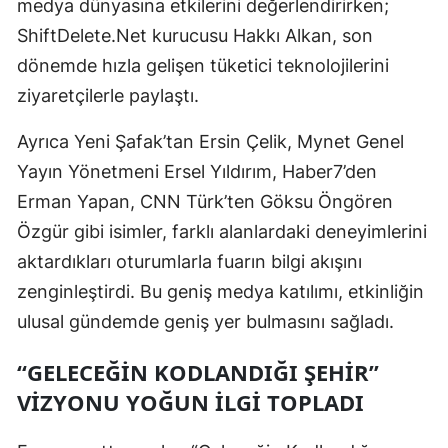
medya dünyasına etkilerini değerlendirirken;
Samsun
ShiftDelete.Net kurucusu Hakkı Alkan, son
dönemde hızla gelişen tüketici teknolojilerini
Siirt
ziyaretçilerle paylaştı.
Sinop
Ayrıca Yeni Şafak’tan Ersin Çelik, Mynet Genel
Sivas
Yayın Yönetmeni Ersel Yıldırım, Haber7’den
Tekirdağ
Erman Yapan, CNN Türk’ten Göksu Öngören
Özgür gibi isimler, farklı alanlardaki deneyimlerini
Tokat
aktardıkları oturumlarla fuarın bilgi akışını
Trabzon
zenginleştirdi. Bu geniş medya katılımı, etkinliğin
Tunceli
ulusal gündemde geniş yer bulmasını sağladı.
Şanlıurfa
“GELECEĞIN KODLANDIĞI ŞEHIR”
VIZYONU YOĞUN İLGI TOPLADI
Uşak
Van