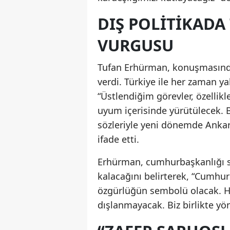
DIŞ POLITIKADA 
VURGUSU
Tufan Erhürman, konuşmasında ö
verdi. Türkiye ile her zaman y
“Üstlendiğim görevler, özellikl
uyum içerisinde yürütülecek. 
sözleriyle yeni dönemde Ankara
ifade etti.
Erhürman, cumhurbaşkanlığı sür
kalacağını belirterek, “Cumhur
özgürlüğün sembolü olacak. Hi
dışlanmayacak. Biz birlikte yö