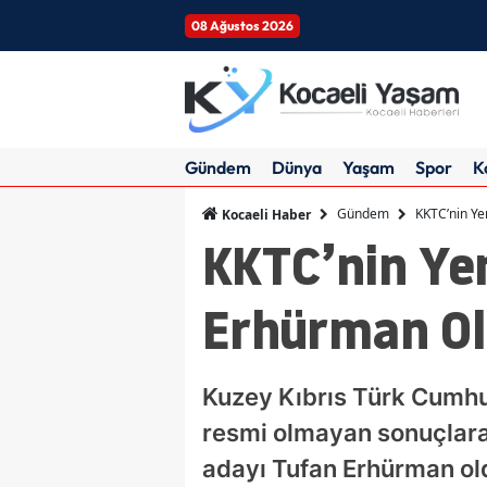
08 Ağustos 2026
Gündem
Dünya
Yaşam
Spor
K
Gündem
KKTC’nin Ye
Kocaeli Haber
KKTC’nin Ye
Erhürman Ol
Kuzey Kıbrıs Türk Cumhu
resmi olmayan sonuçlara 
adayı Tufan Erhürman ol