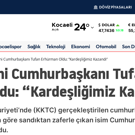
DÖVİZ PİYASALARI
Adana
Kocaeli
24
°
DOLAR
E
Adıyaman
47,7436
55,
Açık
%0.18
Afyonkarahisar
ocaelispor
Sağlık
Teknoloji
Ekonomi
Otomobil
Son D
Ağrı
ni Cumhurbaşkanı Tufan Erhürman Oldu: “Kardeşliğimiz Kazandı”
ni Cumhurbaşkanı Tu
Amasya
Ankara
du: “Kardeşliğimiz K
Antalya
Artvin
riyeti’nde (KKTC) gerçekleştirilen cumhu
Aydın
göre sandıktan zaferle çıkan isim Cumhuri
du.
Balıkesir