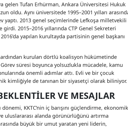
ya gelen Tufan Erhürman, Ankara Üniversitesi Hukuk
Yozgat
zun oldu. Aynı üniversitede 1995–2001 yılları arasınd
ev yaptı. 2013 genel seçimlerinde Lefkoşa milletvekili
Zonguldak
e girdi. 2015–2016 yıllarında CTP Genel Sekreteri
Aksaray
2016’da yapılan kurultayda partisinin genel başkanı
Bayburt
 ardından kurulan dörtlü koalisyon hükümetinde
Karaman
. Görev süresi boyunca yolsuzlukla mücadele, kamu
Kırıkkale
nularında önemli adımlar attı. Evli ve bir çocuk
 kimliğiyle de tanınan bir siyasetçi olarak biliniyor.
Batman
EKLENTILER VE MESAJLAR
Şırnak
Bartın
 dönemi, KKTC’nin iç barışını güçlendirme, ekonomi
 ve uluslararası alanda görünürlüğünü artırma
Ardahan
arasında büyük bir umut yaratan yeni liderin,
Iğdır