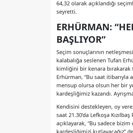
64,32 olarak açıklandığı seçiml
seyretti.
ERHÜRMAN: “HE
BAŞLIYOR”
Seçim sonuçlarının netleşmes
kalabalığa seslenen Tufan Erhü
kimliğini bir kenara bırakara
Erhürman, “Bu saat itibarıyla 
mensup olursa olsun her bir y
kardeşliğimiz kazandı. Ayrışmad
Kendisini destekleyen, oy ve
saat 21.30’da Lefkoşa Kızılbaş P
açıklayarak, “Bu sadece bizim d
kardeşliğimizi kutlayacağız” de