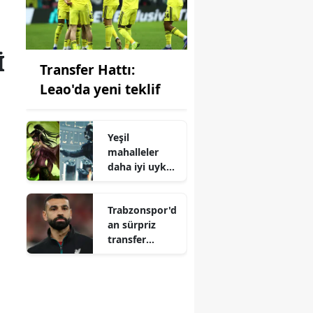
I
Transfer Hattı:
Leao'da yeni teklif
Yeşil
mahalleler
daha iyi uyku
sağlıyor
Trabzonspor'd
an sürpriz
transfer
hamlesi