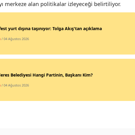
 merkeze alan politikalar izleyeceği belirtiliyor.
Yalova
Karabük
est yurt dışına taşınıyor: Tolga Akış'tan açıklama
Kilis
m
/ 04 Ağustos 2026
Osmaniye
Düzce
res Belediyesi Hangi Partinin, Başkanı Kim?
m
/ 04 Ağustos 2026