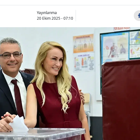
Bilecik
Yayınlanma
20 Ekim 2025 - 07:10
Bingöl
Bitlis
Bolu
Burdur
Bursa
Çanakkale
Çankırı
Çorum
Denizli
Diyarbakır