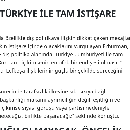
Malatya
TÜRKIYE ILE TAM İSTIŞARE
Manisa
Kahramanmaraş
zellikle dış politikaya ilişkin dikkat çeken mesajla
Mardin
akın istişare içinde olacaklarını vurgulayan Erhürman,
e dış politika alanında, Türkiye Cumhuriyeti ile tam
Muğla
Bundan hiç kimsenin en ufak bir endişesi olmasın”
Muş
–Lefkoşa ilişkilerinin güçlü bir şekilde süreceğini
Nevşehir
ecinde tarafsızlık ilkesine sıkı sıkıya bağlı
Niğde
başkanlığı makamı ayrımcılığın değil, eşitliğin ve
Ordu
ç kimse siyasi görüşü veya partisi nedeniyle
neteceğiz, birlikte başaracağız” şeklinde konuştu.
Rize
Sakarya