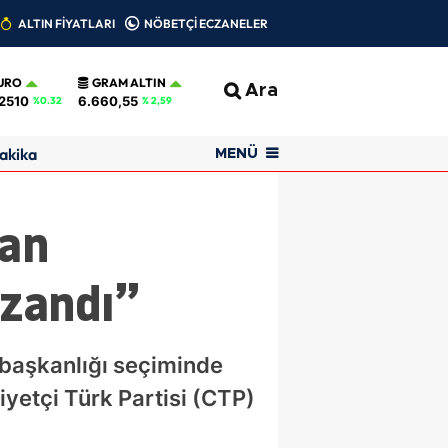
ALTIN FİYATLARI
NÖBETÇİ ECZANELER
URO
GRAM ALTIN
Ara
2510
6.660,55
%0.32
% 2,59
akika
MENÜ
fan
azandı”
rbaşkanlığı seçiminde
yetçi Türk Partisi (CTP)