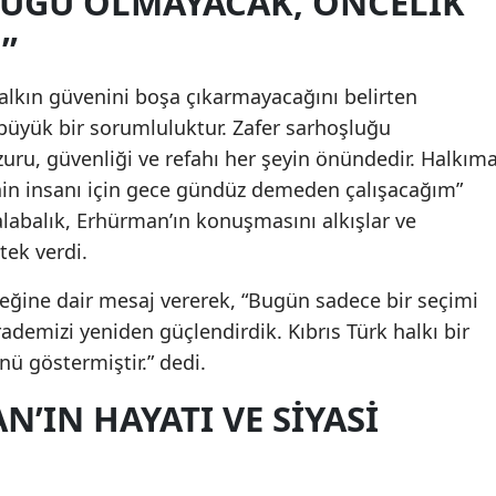
LUĞU OLMAYACAK, ÖNCELIK
”
Samsun
Siirt
lkın güvenini boşa çıkarmayacağını belirten
 büyük bir sorumluluktur. Zafer sarhoşluğu
Sinop
uru, güvenliği ve refahı her şeyin önündedir. Halkım
Sivas
in insanı için gece gündüz demeden çalışacağım”
kalabalık, Erhürman’ın konuşmasını alkışlar ve
Tekirdağ
tek verdi.
Tokat
eğine dair mesaj vererek, “Bugün sadece bir seçimi
Trabzon
ademizi yeniden güçlendirdik. Kıbrıs Türk halkı bir
Tunceli
ü göstermiştir.” dedi.
Şanlıurfa
’IN HAYATI VE SIYASI
Uşak
Van