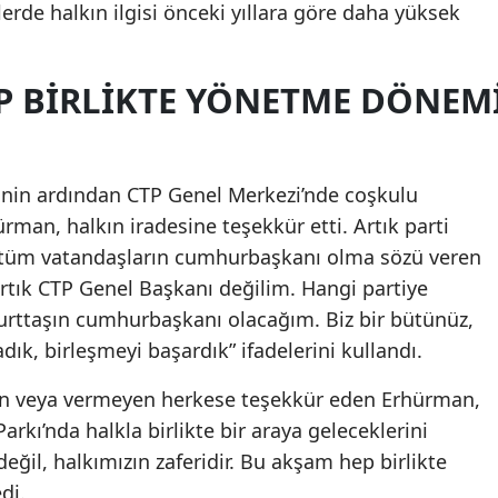
erde halkın ilgisi önceki yıllara göre daha yüksek
Mersin
İstanbul
P BIRLIKTE YÖNETME DÖNEM
İzmir
Kars
inin ardından CTP Genel Merkezi’nde coşkulu
Kastamonu
rman, halkın iradesine teşekkür etti. Artık parti
k tüm vatandaşların cumhurbaşkanı olma sözü veren
Kayseri
artık CTP Genel Başkanı değilim. Hangi partiye
Kırklareli
urttaşın cumhurbaşkanı olacağım. Biz bir bütünüz,
ık, birleşmeyi başardık” ifadelerini kullandı.
Kırşehir
Kocaeli
ren veya vermeyen herkese teşekkür eden Erhürman,
arkı’nda halkla birlikte bir araya geleceklerini
Konya
eğil, halkımızın zaferidir. Bu akşam hep birlikte
Kütahya
di.