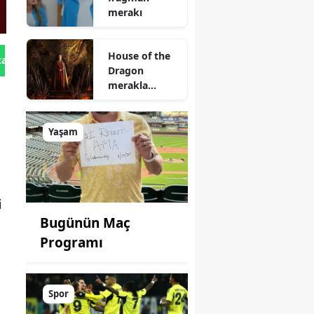
merakı
House of the
tan Gönder
Dragon
merakla
bekleniyor
Yaşam
i
Bugünün Maç
Programı
Spor