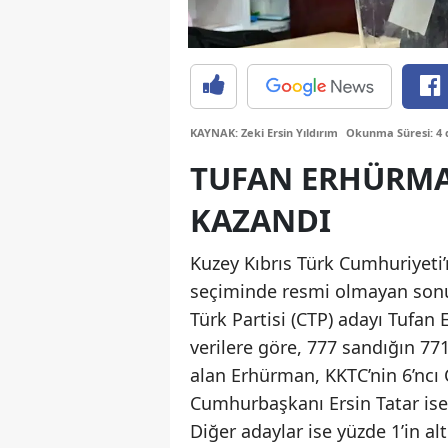
KAYNAK: Zeki Ersin Yıldırım
Okunma Süresi: 4 
TUFAN ERHÜRMA
KAZANDI
Kuzey Kıbrıs Türk Cumhuriyeti
seçiminde resmi olmayan sonuç
Türk Partisi (CTP) adayı Tufan
verilere göre, 777 sandığın 77
alan Erhürman, KKTC’nin 6’nc
Cumhurbaşkanı Ersin Tatar ise o
Diğer adaylar ise yüzde 1’in al