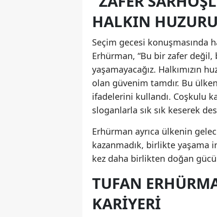
“ZAFER SARHOŞ
HALKIN HUZURU
Seçim gecesi konuşmasında ha
Erhürman, “Bu bir zafer değil,
yaşamayacağız. Halkımızın huz
olan güvenim tamdır. Bu ülken
ifadelerini kullandı. Coşkulu 
sloganlarla sık sık keserek des
Erhürman ayrıca ülkenin gelec
kazanmadık, birlikte yaşama ir
kez daha birlikten doğan gücün
TUFAN ERHÜRMAN
KARIYERI