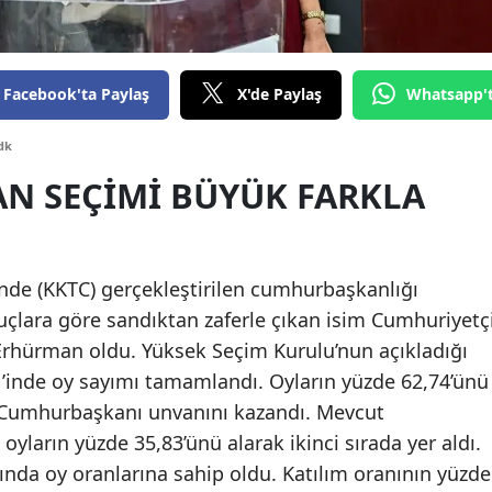
Edirne
Elazığ
Facebook'ta Paylaş
X'de Paylaş
Whatsapp'
Erzincan
dk
Erzurum
N SEÇIMI BÜYÜK FARKLA
Eskişehir
Gaziantep
’nde (KKTC) gerçekleştirilen cumhurbaşkanlığı
Giresun
lara göre sandıktan zaferle çıkan isim Cumhuriyetç
Gümüşhane
 Erhürman oldu. Yüksek Seçim Kurulu’nun açıkladığı
1’inde oy sayımı tamamlandı. Oyların yüzde 62,74’ünü
Hakkari
ı Cumhurbaşkanı unvanını kazandı. Mevcut
Hatay
yların yüzde 35,83’ünü alarak ikinci sırada yer aldı.
tında oy oranlarına sahip oldu. Katılım oranının yüzde
Isparta