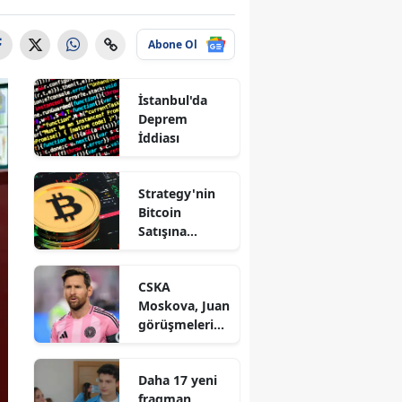
Abone Ol
İstanbul'da
Deprem
İddiası
Strategy'nin
Bitcoin
Satışına
Saylor'dan
Açıklama
CSKA
Moskova, Juan
görüşmelerind
en çekildi
Daha 17 yeni
fragman