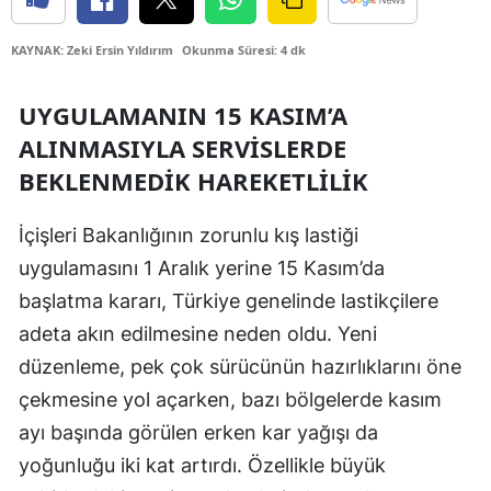
Edirne
KAYNAK: Zeki Ersin Yıldırım
Okunma Süresi: 4 dk
Elazığ
UYGULAMANIN 15 KASIM’A
Erzincan
ALINMASIYLA SERVISLERDE
Erzurum
BEKLENMEDIK HAREKETLILIK
Eskişehir
İçişleri Bakanlığının zorunlu kış lastiği
Gaziantep
uygulamasını 1 Aralık yerine 15 Kasım’da
Giresun
başlatma kararı, Türkiye genelinde lastikçilere
adeta akın edilmesine neden oldu. Yeni
Gümüşhane
düzenleme, pek çok sürücünün hazırlıklarını öne
Hakkari
çekmesine yol açarken, bazı bölgelerde kasım
Hatay
ayı başında görülen erken kar yağışı da
yoğunluğu iki kat artırdı. Özellikle büyük
Isparta