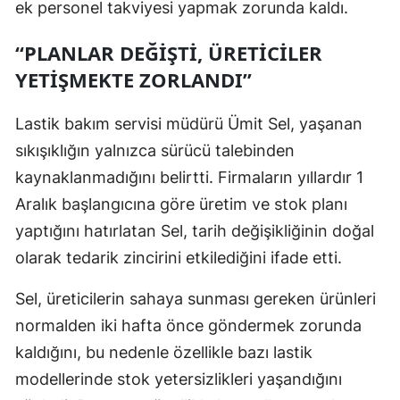
ek personel takviyesi yapmak zorunda kaldı.
Samsun
“PLANLAR DEĞIŞTI, ÜRETICILER
Siirt
YETIŞMEKTE ZORLANDI”
Sinop
Lastik bakım servisi müdürü Ümit Sel, yaşanan
Sivas
sıkışıklığın yalnızca sürücü talebinden
Tekirdağ
kaynaklanmadığını belirtti. Firmaların yıllardır 1
Aralık başlangıcına göre üretim ve stok planı
Tokat
yaptığını hatırlatan Sel, tarih değişikliğinin doğal
Trabzon
olarak tedarik zincirini etkilediğini ifade etti.
Tunceli
Sel, üreticilerin sahaya sunması gereken ürünleri
Şanlıurfa
normalden iki hafta önce göndermek zorunda
kaldığını, bu nedenle özellikle bazı lastik
Uşak
modellerinde stok yetersizlikleri yaşandığını
Van