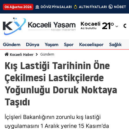
06 Ağustos 2026
DÖVİZ PİYASALARI
ALTIN FİYATLARI
NÖBETÇİ
Adana
Kocaeli
21
°
Adıyaman
Az bulutlu
Afyonkarahisar
Gündem
Dünya
Yaşam
Spor
Kocaelispor
Sağlık
Ağrı
Gündem
Kocaeli Haber
Kış Lastiği Tarihinin Öne
Amasya
Çekilmesi Lastikçilerde
Ankara
Yoğunluğu Doruk Noktaya
Antalya
Taşıdı
Artvin
Aydın
İçişleri Bakanlığının zorunlu kış lastiği
Balıkesir
uygulamasını 1 Aralık yerine 15 Kasım’da