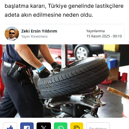
başlatma kararı, Türkiye genelinde lastikçilere
Bilecik
adeta akın edilmesine neden oldu.
Bingöl
Bitlis
Zeki Ersin Yıldırım
Yayınlanma
15 Kasım 2025 - 00:10
Yayın Yönetmeni
Bolu
Burdur
Bursa
Çanakkale
Çankırı
Çorum
Denizli
Diyarbakır