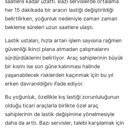
saatlere kadar uzattı. Bazı servislerde ortalama
Malatya
her 15 dakikada bir aracın lastiği değiştirildiği
belirtilirken, yoğunluk nedeniyle zaman zaman
Manisa
bekleme süreleri uzun saatlere ulaştı.
Kahramanmaraş
Lastik ustaları, hızla artan işlem sayısına rağmen
Mardin
güvenliği ikinci plana atmadan çalışmalarını
Muğla
sürdürdüklerini belirtiyor. Araç sahiplerinin büyük
bir kısmı ise son güne kalınması halinde
Muş
yaşanabilecek risklerden kaçınmak için bu yıl
Nevşehir
erken davranıldığını ifade ediyor.
Niğde
Bu yoğunluk, özellikle kış lastiği zorunluluğunun
Ordu
olduğu ticari araçlarla birlikte özel araç
sahiplerinin de lastik değişimine yönelmesiyle
Rize
daha da arttı. Bazı servisler, talebi karşılamak için
Sakarya