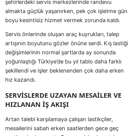
şehirlerdeki servis merkezlerinde randevu
Mersin
almakta güçlük yaşanırken, pek çok işletme gün
boyu kesintisiz hizmet vermek zorunda kaldı.
İstanbul
İzmir
Servis önlerinde oluşan araç kuyrukları, talep
artışının boyutunu gözler önüne serdi. Kış lastiği
Kars
değişimlerinin normal şartlarda ay sonunda
Kastamonu
yoğunlaştığı Türkiye’de bu yıl tablo daha farklı
şekillendi ve işler beklenenden çok daha erken
Kayseri
hız kazandı.
Kırklareli
SERVISLERDE UZAYAN MESAILER VE
Kırşehir
HIZLANAN İŞ AKIŞI
Kocaeli
Artan talebi karşılamaya çalışan lastikçiler,
Konya
mesailerini sabah erken saatlerden gece geç
Kütahya