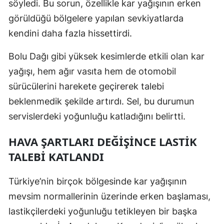
söyledi. Bu sorun, özellikle kar yağışının erken
görüldüğü bölgelere yapılan sevkiyatlarda
Yozgat
kendini daha fazla hissettirdi.
Zonguldak
Bolu Dağı gibi yüksek kesimlerde etkili olan kar
Aksaray
yağışı, hem ağır vasıta hem de otomobil
Bayburt
sürücülerini harekete geçirerek talebi
Karaman
beklenmedik şekilde artırdı. Sel, bu durumun
servislerdeki yoğunluğu katladığını belirtti.
Kırıkkale
HAVA ŞARTLARI DEĞIŞINCE LASTIK
Batman
TALEBI KATLANDI
Şırnak
Türkiye’nin birçok bölgesinde kar yağışının
Bartın
mevsim normallerinin üzerinde erken başlaması,
Ardahan
lastikçilerdeki yoğunluğu tetikleyen bir başka
Iğdır