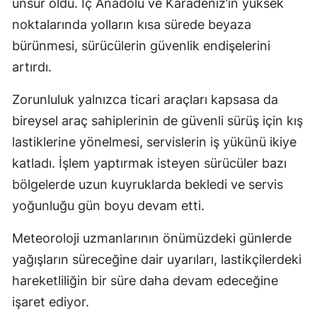
unsur oldu. İç Anadolu ve Karadeniz’in yüksek
noktalarında yolların kısa sürede beyaza
Yalova
bürünmesi, sürücülerin güvenlik endişelerini
Karabük
artırdı.
Kilis
Zorunluluk yalnızca ticari araçları kapsasa da
Osmaniye
bireysel araç sahiplerinin de güvenli sürüş için kış
lastiklerine yönelmesi, servislerin iş yükünü ikiye
Düzce
katladı. İşlem yaptırmak isteyen sürücüler bazı
bölgelerde uzun kuyruklarda bekledi ve servis
yoğunluğu gün boyu devam etti.
Meteoroloji uzmanlarının önümüzdeki günlerde
yağışların süreceğine dair uyarıları, lastikçilerdeki
hareketliliğin bir süre daha devam edeceğine
işaret ediyor.