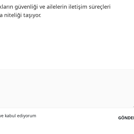
arın güvenliği ve ailelerin iletişim süreçleri
Yozgat
 niteliği taşıyor.
Zonguldak
Aksaray
Bayburt
Karaman
Kırıkkale
Batman
Şırnak
Bartın
e kabul ediyorum
GÖNDE
Ardahan
Iğdır