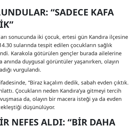
LUNDULAR: “SADECE KAFA
Malatya
IK”
Manisa
Kahramanmaraş
ları sonucunda iki çocuk, ertesi gün Kandıra ilçesine
14.30 sularında tespit edilen çocukların sağlık
Mardin
endi. Karakola götürülen gençler burada ailelerine
Muğla
ma anında duygusal görüntüler yaşanırken, olayın
adığı vurgulandı.
Muş
Nevşehir
ifadesinde, “Biraz kaçalım dedik, sabah evden çıktık.
lattı. Çocukların neden Kandıra’ya gitmeyi tercih
Niğde
kavuşmasa da, olayın bir macera isteği ya da evden
Ordu
ekleştiği düşünülüyor.
Rize
IR NEFES ALDI: “BIR DAHA
Sakarya