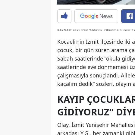
KAYNAK: Zeki Ersin Yıldırım
Okunma Süresi: 3 
Kocaeli’nin İzmit ilçesinde iki 
çocuk, bir gün süren arama ça
Sabah saatlerinde “okula gidiy
saatlerinde eve dönmemesi üze
çalışmasıyla sonuçlandı. Ailel
kaçalım dedik” sözleri, olayın 
KAYIP ÇOCUKLA
GIDIYORUZ” DIY
Olay, İzmit Yenişehir Mahallesi
arkadaşı Y.G., her zamanki gibi