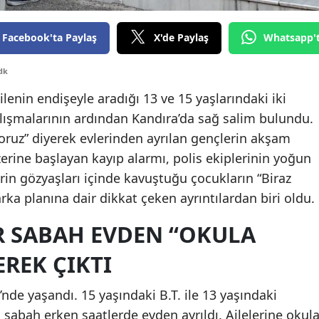
Edirne
Facebook'ta Paylaş
X'de Paylaş
Whatsapp'
Elazığ
dk
Erzincan
ailenin endişeyle aradığı 13 ve 15 yaşlarındaki iki
Erzurum
lışmalarının ardından Kandıra’da sağ salim bulundu.
Eskişehir
oruz” diyerek evlerinden ayrılan gençlerin akşam
rine başlayan kayıp alarmı, polis ekiplerinin yoğun
Gaziantep
erin gözyaşları içinde kavuştuğu çocukların “Biraz
Giresun
arka planına dair dikkat çeken ayrıntılardan biri oldu.
Gümüşhane
R SABAH EVDEN “OKULA
Hakkari
EREK ÇIKTI
Hatay
’nde yaşandı. 15 yaşındaki B.T. ile 13 yaşındaki
Isparta
 sabah erken saatlerde evden ayrıldı. Ailelerine okul