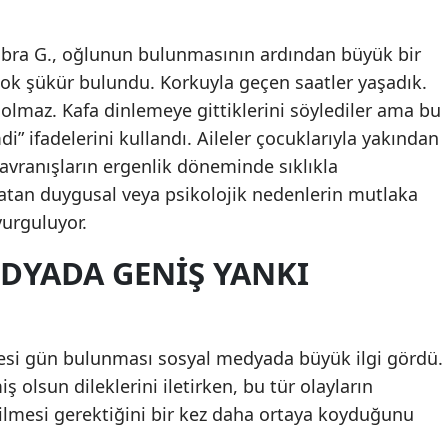
Samsun
Kübra G., oğlunun bulunmasının ardından büyük bir
Siirt
“Çok şükür bulundu. Korkuyla geçen saatler yaşadık.
 olmaz. Kafa dinlemeye gittiklerini söylediler ama bu
Sinop
di” ifadelerini kullandı. Aileler çocuklarıyla yakından
Sivas
davranışların ergenlik döneminde sıklıkla
yatan duygusal veya psikolojik nedenlerin mutlaka
Tekirdağ
vurguluyor.
Tokat
DYADA GENIŞ YANKI
Trabzon
Tunceli
esi gün bulunması sosyal medyada büyük ilgi gördü.
Şanlıurfa
ş olsun dileklerini iletirken, bu tür olayların
Uşak
rilmesi gerektiğini bir kez daha ortaya koyduğunu
Van