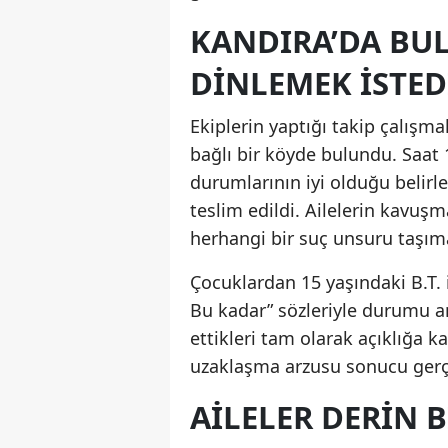
KANDIRA’DA BU
DINLEMEK İSTED
Ekiplerin yaptığı takip çalışma
bağlı bir köyde bulundu. Saat 
durumlarının iyi olduğu belirl
teslim edildi. Ailelerin kavuş
herhangi bir suç unsuru taşım
Çocuklardan 15 yaşındaki B.T. 
Bu kadar” sözleriyle durumu an
ettikleri tam olarak açıklığa 
uzaklaşma arzusu sonucu gerç
AILELER DERIN B