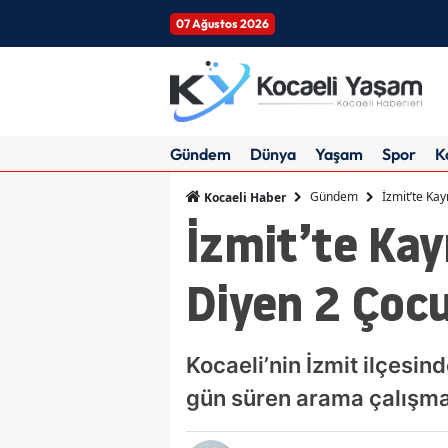
07 Ağustos 2026
Gündem
Dünya
Yaşam
Spor
K
Gündem
İzmit’te Ka
Kocaeli Haber
İzmit’te Kay
Diyen 2 Çoc
Kocaeli’nin İzmit ilçesind
gün süren arama çalışma