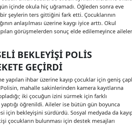
, gün içinde okula hiç uğramadı. Öğleden sonra eve
Mersin
bir şeylerin ters gittiğini fark etti. Çocuklarının
İstanbul
ının anlaşılması üzerine kaygı iyice arttı. Okul
 yapılan görüşmelerden sonuç elde edilemeyince ailele
İzmir
Kars
ELI BEKLEYIŞI POLIS
Kastamonu
EKETE GEÇIRDI
Kayseri
e yapılan ihbar üzerine kayıp çocuklar için geniş çapl
Kırklareli
. Polisin, mahalle sakinlerinden kamera kayıtlarına
Kırşehir
pladığı; iki çocuğun izini sürmek için farklı
 yaptığı öğrenildi. Aileler ise bütün gün boyunca
Kocaeli
si için bekleyişini sürdürdü. Sosyal medyada da kayı
Konya
 kişi çocukların bulunması için destek mesajları
Kütahya