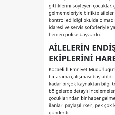
gittiklerini söyleyen çocuklar
gelmemeleriyle birlikte aileler 
kontrol edildiği okulda olmadığ
idaresi ve servis şoförleriyle
hemen polise başvurdu.
AILELERIN ENDIŞ
EKIPLERINI HAR
Kocaeli İl Emniyet Müdürlüğü’n
bir arama çalışması başlatıldı
kadar birçok kaynaktan bilgi to
bölgelerde detaylı incelemeler
çocuklarından bir haber gelme
ilanları paylaşılırken, pek çok
gönderdi.