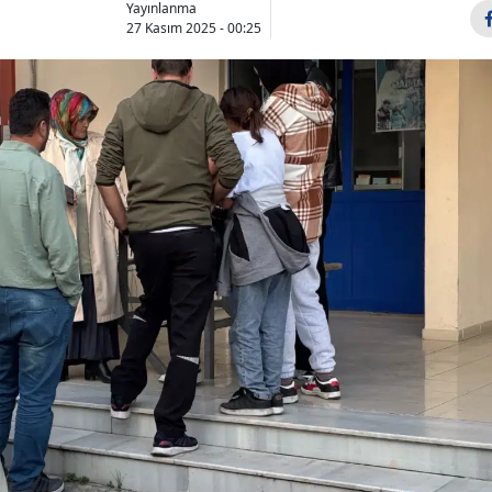
Yayınlanma
Bilecik
27 Kasım 2025 - 00:25
Bingöl
Bitlis
Bolu
Burdur
Bursa
Çanakkale
Çankırı
Çorum
Denizli
Diyarbakır