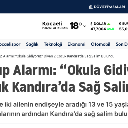
DÖVİZ PİYASALARI
Adana
Kocaeli
18
°
DOLAR
EU
Adıyaman
47,7004
55,0
Parçalı az bulutlu
%0.15
Afyonkarahisar
ocaelispor
Sağlık
Teknoloji
Ekonomi
Otomobil
Son D
Ağrı
yıp Alarmı: “Okula Gidiyoruz” Diyen 2 Çocuk Kandıra’da Sağ Salim Bulundu
ıp Alarmı: “Okula Gid
Amasya
Ankara
uk Kandıra’da Sağ Sal
Antalya
Artvin
e iki ailenin endişeyle aradığı 13 ve 15 yaşl
Aydın
larının ardından Kandıra’da sağ salim bul
Balıkesir