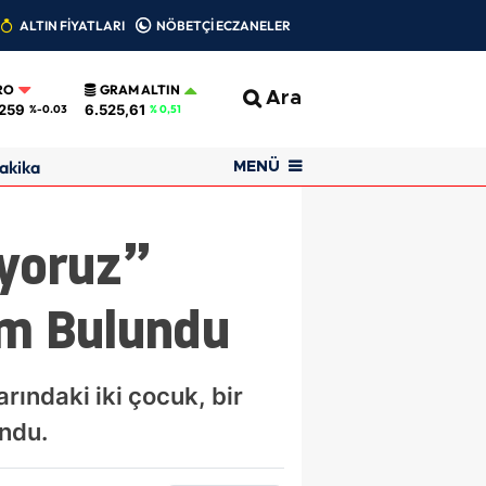
ALTIN FİYATLARI
NÖBETÇİ ECZANELER
RO
GRAM ALTIN
Ara
259
6.525,61
%-0.03
% 0,51
akika
MENÜ
iyoruz”
im Bulundu
arındaki iki çocuk, bir
undu.