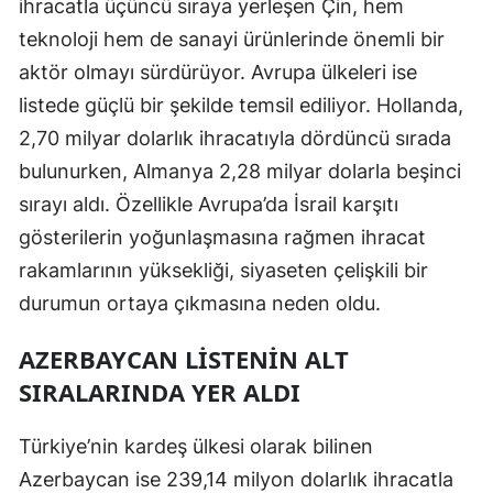
ihracatla üçüncü sıraya yerleşen Çin, hem
Malatya
teknoloji hem de sanayi ürünlerinde önemli bir
aktör olmayı sürdürüyor. Avrupa ülkeleri ise
Manisa
listede güçlü bir şekilde temsil ediliyor. Hollanda,
Kahramanmaraş
2,70 milyar dolarlık ihracatıyla dördüncü sırada
Mardin
bulunurken, Almanya 2,28 milyar dolarla beşinci
sırayı aldı. Özellikle Avrupa’da İsrail karşıtı
Muğla
gösterilerin yoğunlaşmasına rağmen ihracat
Muş
rakamlarının yüksekliği, siyaseten çelişkili bir
durumun ortaya çıkmasına neden oldu.
Nevşehir
Niğde
AZERBAYCAN LISTENIN ALT
SIRALARINDA YER ALDI
Ordu
Rize
Türkiye’nin kardeş ülkesi olarak bilinen
Azerbaycan ise 239,14 milyon dolarlık ihracatla
Sakarya