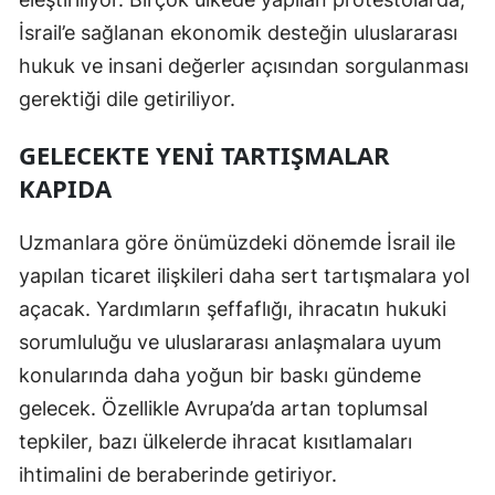
İsrail’e sağlanan ekonomik desteğin uluslararası
Yozgat
hukuk ve insani değerler açısından sorgulanması
Zonguldak
gerektiği dile getiriliyor.
Aksaray
GELECEKTE YENI TARTIŞMALAR
Bayburt
KAPIDA
Karaman
Uzmanlara göre önümüzdeki dönemde İsrail ile
Kırıkkale
yapılan ticaret ilişkileri daha sert tartışmalara yol
açacak. Yardımların şeffaflığı, ihracatın hukuki
Batman
sorumluluğu ve uluslararası anlaşmalara uyum
Şırnak
konularında daha yoğun bir baskı gündeme
Bartın
gelecek. Özellikle Avrupa’da artan toplumsal
tepkiler, bazı ülkelerde ihracat kısıtlamaları
Ardahan
ihtimalini de beraberinde getiriyor.
Iğdır