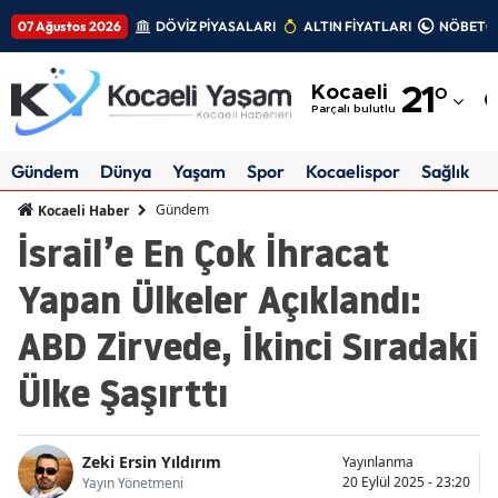
07 Ağustos 2026
DÖVİZ PİYASALARI
ALTIN FİYATLARI
NÖBETÇİ
Adana
Kocaeli
21
°
Adıyaman
Parçalı bulutlu
Afyonkarahisar
Gündem
Dünya
Yaşam
Spor
Kocaelispor
Sağlık
Ağrı
Gündem
Kocaeli Haber
İsrail’e En Çok İhracat
Amasya
Yapan Ülkeler Açıklandı:
Ankara
ABD Zirvede, İkinci Sıradaki
Antalya
Ülke Şaşırttı
Artvin
Aydın
Zeki Ersin Yıldırım
Yayınlanma
Balıkesir
20 Eylül 2025 - 23:20
Yayın Yönetmeni