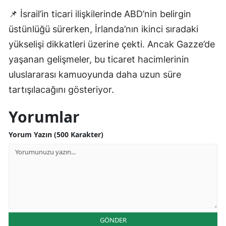
📌 İsrail’in ticari ilişkilerinde ABD’nin belirgin
Yalova
üstünlüğü sürerken, İrlanda’nın ikinci sıradaki
Karabük
yükselişi dikkatleri üzerine çekti. Ancak Gazze’de
yaşanan gelişmeler, bu ticaret hacimlerinin
Kilis
uluslararası kamuoyunda daha uzun süre
Osmaniye
tartışılacağını gösteriyor.
Düzce
Yorumlar
Yorum Yazın (500 Karakter)
GÖNDER