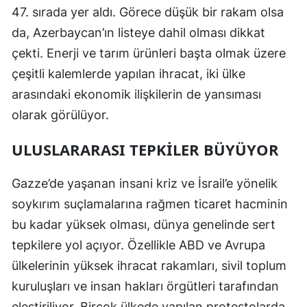
47. sırada yer aldı. Görece düşük bir rakam olsa
Samsun
da, Azerbaycan’ın listeye dahil olması dikkat
Siirt
çekti. Enerji ve tarım ürünleri başta olmak üzere
çeşitli kalemlerde yapılan ihracat, iki ülke
Sinop
arasındaki ekonomik ilişkilerin de yansıması
Sivas
olarak görülüyor.
Tekirdağ
ULUSLARARASI TEPKILER BÜYÜYOR
Tokat
Gazze’de yaşanan insani kriz ve İsrail’e yönelik
Trabzon
soykırım suçlamalarına rağmen ticaret hacminin
Tunceli
bu kadar yüksek olması, dünya genelinde sert
tepkilere yol açıyor. Özellikle ABD ve Avrupa
Şanlıurfa
ülkelerinin yüksek ihracat rakamları, sivil toplum
Uşak
kuruluşları ve insan hakları örgütleri tarafından
Van
eleştiriliyor. Birçok ülkede yapılan protestolarda,