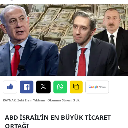
Bilecik
Bingöl
Bitlis
Bolu
Burdur
Bursa
Çanakkale
Çankırı
Çorum
KAYNAK: Zeki Ersin Yıldırım
Okunma Süresi: 3 dk
Denizli
ABD İSRAIL’IN EN BÜYÜK TICARET
Diyarbakır
ORTAĞI