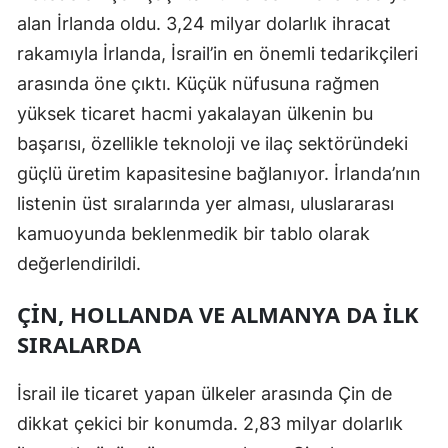
alan İrlanda oldu. 3,24 milyar dolarlık ihracat
Mersin
rakamıyla İrlanda, İsrail’in en önemli tedarikçileri
İstanbul
arasında öne çıktı. Küçük nüfusuna rağmen
İzmir
yüksek ticaret hacmi yakalayan ülkenin bu
başarısı, özellikle teknoloji ve ilaç sektöründeki
Kars
güçlü üretim kapasitesine bağlanıyor. İrlanda’nın
Kastamonu
listenin üst sıralarında yer alması, uluslararası
kamuoyunda beklenmedik bir tablo olarak
Kayseri
değerlendirildi.
Kırklareli
ÇIN, HOLLANDA VE ALMANYA DA İLK
Kırşehir
SIRALARDA
Kocaeli
İsrail ile ticaret yapan ülkeler arasında Çin de
Konya
dikkat çekici bir konumda. 2,83 milyar dolarlık
Kütahya