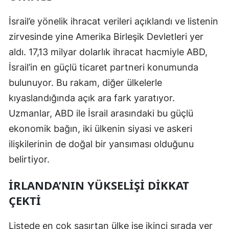
Edirne
İsrail’e yönelik ihracat verileri açıklandı ve listenin
Elazığ
zirvesinde yine Amerika Birleşik Devletleri yer
aldı. 17,13 milyar dolarlık ihracat hacmiyle ABD,
Erzincan
İsrail’in en güçlü ticaret partneri konumunda
Erzurum
bulunuyor. Bu rakam, diğer ülkelerle
Eskişehir
kıyaslandığında açık ara fark yaratıyor.
Uzmanlar, ABD ile İsrail arasındaki bu güçlü
Gaziantep
ekonomik bağın, iki ülkenin siyasi ve askeri
Giresun
ilişkilerinin de doğal bir yansıması olduğunu
belirtiyor.
Gümüşhane
Hakkari
İRLANDA’NIN YÜKSELIŞI DIKKAT
ÇEKTI
Hatay
Isparta
Listede en çok şaşırtan ülke ise ikinci sırada yer