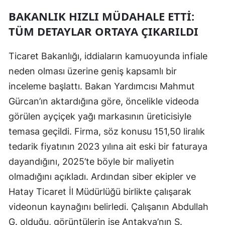
BAKANLIK HIZLI MÜDAHALE ETTI:
Mersin
TÜM DETAYLAR ORTAYA ÇIKARILDI
İstanbul
İzmir
Ticaret Bakanlığı, iddiaların kamuoyunda infiale
neden olması üzerine geniş kapsamlı bir
Kars
inceleme başlattı. Bakan Yardımcısı Mahmut
Kastamonu
Gürcan’ın aktardığına göre, öncelikle videoda
görülen ayçiçek yağı markasının üreticisiyle
Kayseri
temasa geçildi. Firma, söz konusu 151,50 liralık
Kırklareli
tedarik fiyatının 2023 yılına ait eski bir faturaya
Kırşehir
dayandığını, 2025’te böyle bir maliyetin
olmadığını açıkladı. Ardından siber ekipler ve
Kocaeli
Hatay Ticaret İl Müdürlüğü birlikte çalışarak
Konya
videonun kaynağını belirledi. Çalışanın Abdullah
Kütahya
G. olduğu, görüntülerin ise Antakya’nın S.