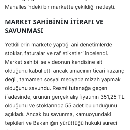
Mahallesi’ndeki bir markette çekildiği netleşti.
Malatya
MARKET SAHIBININ İTIRAFI VE
Manisa
SAVUNMASI
Kahramanmaraş
Yetkililerin markete yaptığı ani denetimlerde
Mardin
stoklar, faturalar ve raf etiketleri incelendi.
Muğla
Market sahibi ise videonun kendisine ait
Muş
olduğunu kabul etti ancak amacının ticari kazanç
değil, tamamen sosyal medyada mizah yapmak
Nevşehir
olduğunu savundu. Resmi tutanağa geçen
Niğde
ifadesinde, ürünün gerçek alış fiyatının 351,25 TL
Ordu
olduğunu ve stoklarında 55 adet bulunduğunu
açıkladı. Ancak bu savunma, kamuoyundaki
Rize
tepkileri ve Bakanlığın yürüttüğü hukuki süreci
Sakarya