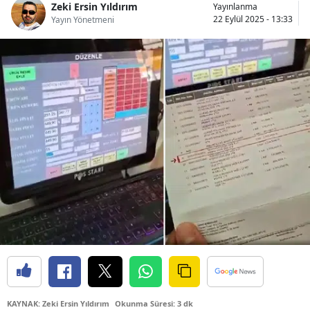
Zeki Ersin Yıldırım
Yayınlanma
Bilecik
22 Eylül 2025 - 13:33
Yayın Yönetmeni
Bingöl
Bitlis
Bolu
Burdur
Bursa
Çanakkale
Çankırı
Çorum
Denizli
Diyarbakır
KAYNAK: Zeki Ersin Yıldırım
Okunma Süresi: 3 dk