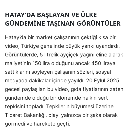
Edirne
HATAY’DA BAŞLAYAN VE ÜLKE
Elazığ
GÜNDEMINE TAŞINAN GÖRÜNTÜLER
Erzincan
Hatay’da bir market çalışanının çektiği kısa bir
Erzurum
video, Türkiye genelinde büyük yankı uyandırdı.
Eskişehir
Görüntülerde, 5 litrelik ayçiçek yağını eline alarak
maliyetinin 150 lira olduğunu ancak 450 liraya
Gaziantep
sattıklarını söyleyen çalışanın sözleri, sosyal
Giresun
medyada dakikalar içinde yayıldı. 20 Eylül 2025
gecesi paylaşılan bu video, gıda fiyatlarının zaten
Gümüşhane
gündemde olduğu bir dönemde halkın sert
Hakkari
tepkisini topladı. Tepkilerin büyümesi üzerine
Hatay
Ticaret Bakanlığı, olayı yalnızca bir şaka olarak
görmedi ve harekete geçti.
Isparta