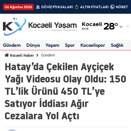
06 Ağustos 2026
DÖVİZ PİYASALARI
ALTIN FİYATLARI
NÖBETÇİ
Adana
Kocaeli
28
°
Adıyaman
Açık
Afyonkarahisar
Gündem
Dünya
Yaşam
Spor
Kocaelispor
Sağlık
Ağrı
Gündem
Kocaeli Haber
Hatay’da Çekilen Ayçiçek
Amasya
Yağı Videosu Olay Oldu: 150
Ankara
TL’lik Ürünü 450 TL’ye
Antalya
Satıyor İddiası Ağır
Artvin
Cezalara Yol Açtı
Aydın
Balıkesir