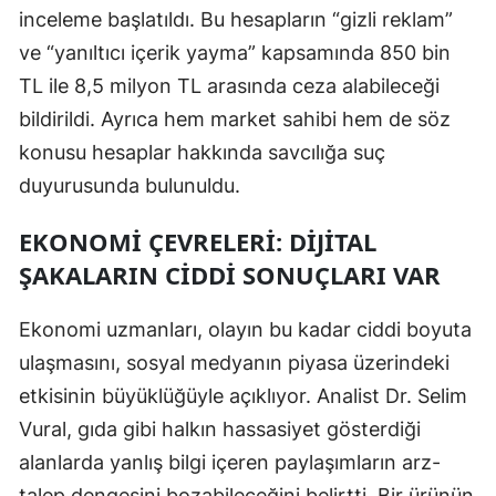
inceleme başlatıldı. Bu hesapların “gizli reklam”
Yozgat
ve “yanıltıcı içerik yayma” kapsamında 850 bin
TL ile 8,5 milyon TL arasında ceza alabileceği
Zonguldak
bildirildi. Ayrıca hem market sahibi hem de söz
Aksaray
konusu hesaplar hakkında savcılığa suç
Bayburt
duyurusunda bulunuldu.
Karaman
EKONOMI ÇEVRELERI: DIJITAL
Kırıkkale
ŞAKALARIN CIDDI SONUÇLARI VAR
Batman
Ekonomi uzmanları, olayın bu kadar ciddi boyuta
Şırnak
ulaşmasını, sosyal medyanın piyasa üzerindeki
etkisinin büyüklüğüyle açıklıyor. Analist Dr. Selim
Bartın
Vural, gıda gibi halkın hassasiyet gösterdiği
Ardahan
alanlarda yanlış bilgi içeren paylaşımların arz-
Iğdır
talep dengesini bozabileceğini belirtti. Bir ürünün