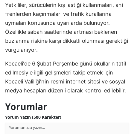
Yetkililer, sürücülerin kış lastiği kullanmaları, ani
Yozgat
frenlerden kaçınmaları ve trafik kurallarına
uymaları konusunda uyarılarda bulunuyor.
Zonguldak
Özellikle sabah saatlerinde artması beklenen
Aksaray
buzlanma riskine karşı dikkatli olunması gerektiği
Bayburt
vurgulanıyor.
Karaman
Kocaeli'de 6 Şubat Perşembe günü okulların tatil
edilmesiyle ilgili gelişmeleri takip etmek için
Kırıkkale
Kocaeli Valiliği'nin resmi internet sitesi ve sosyal
Batman
medya hesapları düzenli olarak kontrol edilebilir.
Şırnak
Yorumlar
Bartın
Yorum Yazın (500 Karakter)
Ardahan
Iğdır