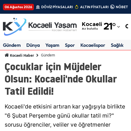
06 Ağustos 2026
DÖVİZ PİYASALARI
ALTIN FİYATLARI
NÖBETÇİ
Adana
Kocaeli
21
°
Adıyaman
Az bulutlu
Afyonkarahisar
Gündem
Dünya
Yaşam
Spor
Kocaelispor
Sağlık
Ağrı
Gündem
Kocaeli Haber
Çocuklar için Müjdeler
Amasya
Olsun: Kocaeli'nde Okullar
Ankara
Tatil Edildi!
Antalya
Artvin
Kocaeli'de etkisini artıran kar yağışıyla birlikte
Aydın
"6 Şubat Perşembe günü okullar tatil mi?"
sorusu öğrenciler, veliler ve öğretmenler
Balıkesir