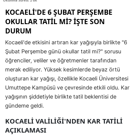
Okunma Süresi: 2 dk
Edirne
KOCAELI'DE 6 ŞUBAT PERŞEMBE
OKULLAR TATIL MI? İŞTE SON
Elazığ
DURUM
Erzincan
Kocaeli'de etkisini artıran kar yağışıyla birlikte "6
Erzurum
Şubat Perşembe günü okullar tatil mi?" sorusu
Eskişehir
öğrenciler, veliler ve öğretmenler tarafından
merak ediliyor. Yüksek kesimlerde beyaz örtü
Gaziantep
oluşturan kar yağışı, özellikle Kocaeli Üniversitesi
Giresun
Umuttepe Kampüsü ve çevresinde etkili oldu. Kar
Gümüşhane
yağışının şiddetiyle birlikte tatil beklentisi de
gündeme geldi.
Hakkari
Hatay
KOCAELI VALILIĞI'NDEN KAR TATILI
AÇIKLAMASI
Isparta