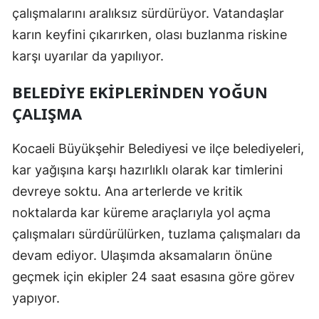
çalışmalarını aralıksız sürdürüyor. Vatandaşlar
Samsun
karın keyfini çıkarırken, olası buzlanma riskine
Siirt
karşı uyarılar da yapılıyor.
Sinop
BELEDIYE EKIPLERINDEN YOĞUN
ÇALIŞMA
Sivas
Tekirdağ
Kocaeli Büyükşehir Belediyesi ve ilçe belediyeleri,
kar yağışına karşı hazırlıklı olarak kar timlerini
Tokat
devreye soktu. Ana arterlerde ve kritik
Trabzon
noktalarda kar küreme araçlarıyla yol açma
Tunceli
çalışmaları sürdürülürken, tuzlama çalışmaları da
devam ediyor. Ulaşımda aksamaların önüne
Şanlıurfa
geçmek için ekipler 24 saat esasına göre görev
Uşak
yapıyor.
Van