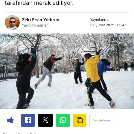
tarafından merak ediliyor.
Bilecik
Bingöl
Zeki Ersin Yıldırım
Yayınlanma
06 Şubat 2025 - 00:45
Yayın Yönetmeni
Bitlis
Bolu
Burdur
Bursa
Çanakkale
Çankırı
Çorum
Denizli
Diyarbakır