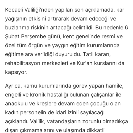
Mersin
Kocaeli Valiliği'nden yapılan son açıklamada, kar
yağışının etkisini artırarak devam edeceği ve
İstanbul
buzlanma riskinin artacağı belirtildi. Bu nedenle 6
İzmir
Şubat Perşembe günü, kent genelinde resmi ve
Kars
özel tüm örgün ve yaygın eğitim kurumlarında
eğitime ara verildiği duyuruldu. Tatil kararı,
Kastamonu
rehabilitasyon merkezleri ve Kur'an kurslarını da
Kayseri
kapsıyor.
Kırklareli
Ayrıca, kamu kurumlarında görev yapan hamile,
Kırşehir
engelli ve kronik hastalığı bulunan çalışanlar ile
anaokulu ve kreşlere devam eden çocuğu olan
Kocaeli
kadın personelin de idari izinli sayılacağı
Konya
açıklandı. Valilik, vatandaşların zorunlu olmadıkça
dışarı çıkmamalarını ve ulaşımda dikkatli
Kütahya