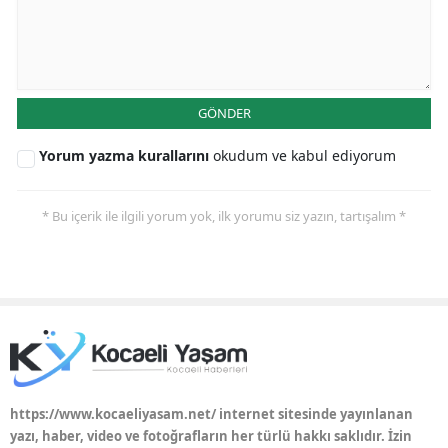
Yalova
Karabük
GÖNDER
Kilis
Yorum yazma kurallarını
okudum ve kabul ediyorum
Osmaniye
Düzce
* Bu içerik ile ilgili yorum yok, ilk yorumu siz yazın, tartışalım *
https://www.kocaeliyasam.net/ internet sitesinde yayınlanan
yazı, haber, video ve fotoğrafların her türlü hakkı saklıdır. İzin