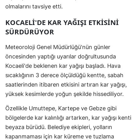
olmalarını tavsiye etti.
Malatya
KOCAELI'DE KAR YAĞIŞI ETKISINI
Manisa
SÜRDÜRÜYOR
Kahramanmaraş
Meteoroloji Genel Müdürlüğü'nün günler
Mardin
öncesinden yaptığı uyarılar doğrultusunda
Muğla
Kocaeli'de beklenen kar yağışı başladı. Hava
Muş
sıcaklığının 3 derece ölçüldüğü kentte, sabah
saatlerinden itibaren etkisini artıran kar yağışı,
Nevşehir
yüksek kesimlerde yoğun şekilde hissediliyor.
Niğde
Özellikle Umuttepe, Kartepe ve Gebze gibi
Ordu
bölgelerde kar kalınlığı artarken, kar yağışı kenti
Rize
beyaza bürüdü. Belediye ekipleri, yolların
kapanmaması için kar küreme ve tuzlama
Sakarya