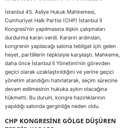
Edirne
İstanbul 45. Asliye Hukuk Mahkemesi,
Elazığ
Cumhuriyet Halk Partisi (CHP) İstanbul İl
Kongresi’nin yapılmasına ilişkin çalışmaları
Erzincan
durdurma kararı verdi. Kararın ardından,
Erzurum
kongrenin yapılacağı salona tebligat için gelen
Eskişehir
heyet, partililerin tepkisiyle karşılaştı. Mahkeme,
daha önce İstanbul İl Yönetimi’nin görevden
Gaziantep
geçici olarak uzaklaştırıldığını ve yerine geçici
Giresun
yönetim atandığını hatırlatarak, seçim sürecine
devam edilmesinin hukuka aykırı olacağına
Gümüşhane
hükmetti. Bu durum, kongre hazırlıklarının
Hakkari
yapıldığı salonda gerginliğe neden oldu.
Hatay
CHP KONGRESINE GÖLGE DÜŞÜREN
Isparta