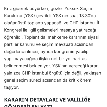
Malatya
Kriz giderek büyürken, gözler Yüksek Seçim
Kurulu’na (YSK) çevrildi. YSK’nın saat 13.30’da
Manisa
olağanüstü toplantı yapacağı ve CHP İstanbul İl
Kahramanmaraş
Kongresi ile ilgili gelişmeleri masaya yatıracağı
Mardin
öğrenildi. Toplantıda, mahkeme kararının siyasi
partiler kanunu ve seçim mevzuatı açısından
Muğla
değerlendirilmesi, ayrıca kongrenin yapılıp
Muş
yapılmayacağına ilişkin net bir yol haritası
belirlenmesi bekleniyor. YSK’nın vereceği karar,
Nevşehir
yalnızca CHP İstanbul örgütü için değil, yaklaşan
Niğde
genel seçim süreci açısından da kritik önem
Ordu
taşıyor.
Rize
KARARIN DETAYLARI VE VALILIĞE
GÖNDERILEN YAZI
Sakarya