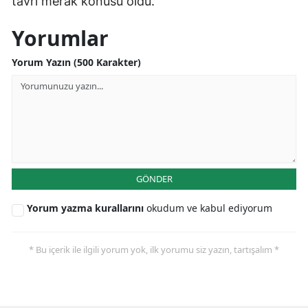
tavrı merak konusu oldu.
Yalova
Yorumlar
Karabük
Yorum Yazın (500 Karakter)
Kilis
Osmaniye
Düzce
GÖNDER
Yorum yazma kurallarını
okudum ve kabul ediyorum
* Bu içerik ile ilgili yorum yok, ilk yorumu siz yazın, tartışalım *