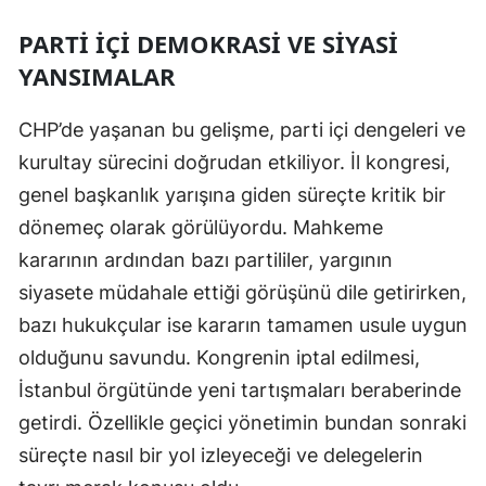
PARTI IÇI DEMOKRASI VE SIYASI
Yozgat
YANSIMALAR
Zonguldak
CHP’de yaşanan bu gelişme, parti içi dengeleri ve
Aksaray
kurultay sürecini doğrudan etkiliyor. İl kongresi,
Bayburt
genel başkanlık yarışına giden süreçte kritik bir
Karaman
dönemeç olarak görülüyordu. Mahkeme
kararının ardından bazı partililer, yargının
Kırıkkale
siyasete müdahale ettiği görüşünü dile getirirken,
Batman
bazı hukukçular ise kararın tamamen usule uygun
Şırnak
olduğunu savundu. Kongrenin iptal edilmesi,
İstanbul örgütünde yeni tartışmaları beraberinde
Bartın
getirdi. Özellikle geçici yönetimin bundan sonraki
Ardahan
süreçte nasıl bir yol izleyeceği ve delegelerin
Iğdır