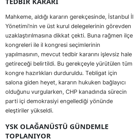
TEDBIR KARARI
Mersin
Mahkeme, aldığı kararın gerekçesinde, İstanbul İl
İstanbul
Yönetimi’nin ve üst kurul delegelerinin görevden
İzmir
uzaklaştırılmasına dikkat çekti. Buna rağmen ilçe
kongreleri ile il kongresi seçimlerinin
Kars
yapılmasının, mevcut tedbir kararını işlevsiz hale
Kastamonu
getireceği belirtildi. Bu gerekçeyle yürütülen tüm
kongre hazırlıkları durduruldu. Tebligat için
Kayseri
salona giden heyet, kararın hukuken bağlayıcı
Kırklareli
olduğunu vurgularken, CHP kanadında sürecin
Kırşehir
parti içi demokrasiyi engellediği yönünde
eleştiriler yükseldi.
Kocaeli
Konya
YSK OLAĞANÜSTÜ GÜNDEMLE
TOPLANIYOR
Kütahya