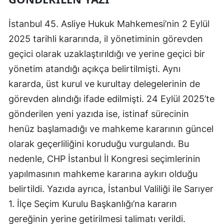
Samsun
İstanbul 45. Asliye Hukuk Mahkemesi’nin 2 Eylül
Siirt
2025 tarihli kararında, il yönetiminin görevden
geçici olarak uzaklaştırıldığı ve yerine geçici bir
Sinop
yönetim atandığı açıkça belirtilmişti. Aynı
Sivas
kararda, üst kurul ve kurultay delegelerinin de
görevden alındığı ifade edilmişti. 24 Eylül 2025’te
Tekirdağ
gönderilen yeni yazıda ise, istinaf sürecinin
Tokat
henüz başlamadığı ve mahkeme kararının güncel
Trabzon
olarak geçerliliğini koruduğu vurgulandı. Bu
nedenle, CHP İstanbul İl Kongresi seçimlerinin
Tunceli
yapılmasının mahkeme kararına aykırı olduğu
Şanlıurfa
belirtildi. Yazıda ayrıca, İstanbul Valiliği ile Sarıyer
Uşak
1. İlçe Seçim Kurulu Başkanlığı’na kararın
gereğinin yerine getirilmesi talimatı verildi.
Van