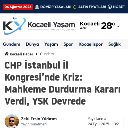
06 Ağustos 2026
DÖVİZ PİYASALARI
ALTIN FİYATLARI
NÖBETÇİ
Adana
Kocaeli
28
°
Adıyaman
Açık
Afyonkarahisar
Gündem
Dünya
Yaşam
Spor
Kocaelispor
Sağlık
Ağrı
Gündem
Kocaeli Haber
CHP İstanbul İl
Amasya
Kongresi’nde Kriz:
Ankara
Mahkeme Durdurma Kararı
Antalya
Verdi, YSK Devrede
Artvin
Aydın
Zeki Ersin Yıldırım
Yayınlanma
Balıkesir
24 Eylül 2025 - 13:21
Yayın Yönetmeni