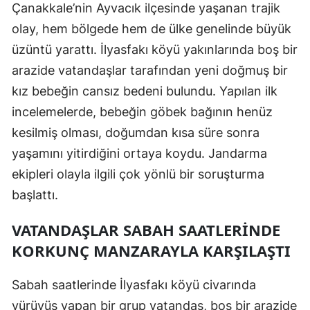
Çanakkale’nin Ayvacık ilçesinde yaşanan trajik
Edirne
olay, hem bölgede hem de ülke genelinde büyük
Elazığ
üzüntü yarattı. İlyasfakı köyü yakınlarında boş bir
arazide vatandaşlar tarafından yeni doğmuş bir
Erzincan
kız bebeğin cansız bedeni bulundu. Yapılan ilk
Erzurum
incelemelerde, bebeğin göbek bağının henüz
Eskişehir
kesilmiş olması, doğumdan kısa süre sonra
yaşamını yitirdiğini ortaya koydu. Jandarma
Gaziantep
ekipleri olayla ilgili çok yönlü bir soruşturma
Giresun
başlattı.
Gümüşhane
VATANDAŞLAR SABAH SAATLERINDE
Hakkari
KORKUNÇ MANZARAYLA KARŞILAŞTI
Hatay
Sabah saatlerinde İlyasfakı köyü civarında
Isparta
yürüyüş yapan bir grup vatandaş, boş bir arazide