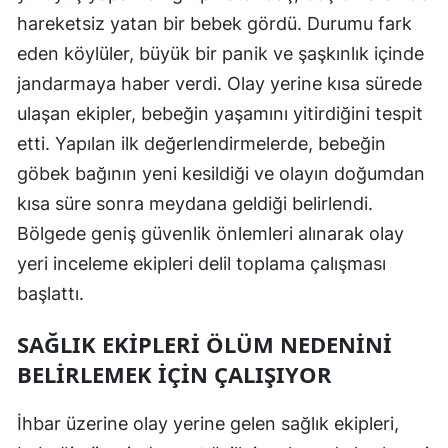
hareketsiz yatan bir bebek gördü. Durumu fark
Mersin
eden köylüler, büyük bir panik ve şaşkınlık içinde
İstanbul
jandarmaya haber verdi. Olay yerine kısa sürede
İzmir
ulaşan ekipler, bebeğin yaşamını yitirdiğini tespit
etti. Yapılan ilk değerlendirmelerde, bebeğin
Kars
göbek bağının yeni kesildiği ve olayın doğumdan
Kastamonu
kısa süre sonra meydana geldiği belirlendi.
Kayseri
Bölgede geniş güvenlik önlemleri alınarak olay
yeri inceleme ekipleri delil toplama çalışması
Kırklareli
başlattı.
Kırşehir
SAĞLIK EKIPLERI ÖLÜM NEDENINI
Kocaeli
BELIRLEMEK İÇIN ÇALIŞIYOR
Konya
İhbar üzerine olay yerine gelen sağlık ekipleri,
Kütahya