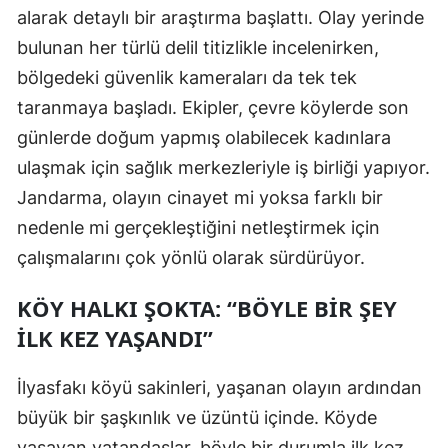
alarak detaylı bir araştırma başlattı. Olay yerinde
Samsun
bulunan her türlü delil titizlikle incelenirken,
Siirt
bölgedeki güvenlik kameraları da tek tek
taranmaya başladı. Ekipler, çevre köylerde son
Sinop
günlerde doğum yapmış olabilecek kadınlara
Sivas
ulaşmak için sağlık merkezleriyle iş birliği yapıyor.
Jandarma, olayın cinayet mi yoksa farklı bir
Tekirdağ
nedenle mi gerçekleştiğini netleştirmek için
Tokat
çalışmalarını çok yönlü olarak sürdürüyor.
Trabzon
KÖY HALKI ŞOKTA: “BÖYLE BIR ŞEY
Tunceli
İLK KEZ YAŞANDI”
Şanlıurfa
İlyasfakı köyü sakinleri, yaşanan olayın ardından
Uşak
büyük bir şaşkınlık ve üzüntü içinde. Köyde
Van
yaşayan vatandaşlar, böyle bir durumla ilk kez