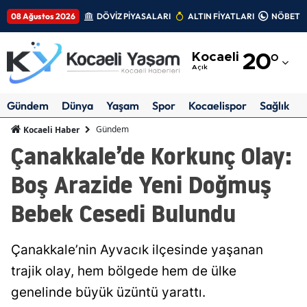
08 Ağustos 2026
DÖVİZ PİYASALARI
ALTIN FİYATLARI
NÖBETÇİ
Adana
Kocaeli
20
°
Adıyaman
Açık
Afyonkarahisar
Gündem
Dünya
Yaşam
Spor
Kocaelispor
Sağlık
Ağrı
Gündem
Kocaeli Haber
Çanakkale’de Korkunç Olay:
Amasya
Boş Arazide Yeni Doğmuş
Ankara
Bebek Cesedi Bulundu
Antalya
Artvin
Çanakkale’nin Ayvacık ilçesinde yaşanan
Aydın
trajik olay, hem bölgede hem de ülke
genelinde büyük üzüntü yarattı.
Balıkesir