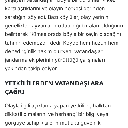
karşılaştıklarını ve olayın herkesi derinden
Yozgat
sarstığını söyledi. Bazı köylüler, olay yerinin
Zonguldak
genellikle hayvanların otlatıldığı bir alan olduğunu
Aksaray
belirterek “Kimse orada böyle bir şeyin olacağını
tahmin edemezdi” dedi. Köyde hem hüzün hem
Bayburt
de tedirginlik hakim olurken, vatandaşlar
Karaman
jandarma ekiplerinin yürüttüğü çalışmaları
yakından takip ediyor.
Kırıkkale
Batman
YETKILILERDEN VATANDAŞLARA
ÇAĞRI
Şırnak
Bartın
Olayla ilgili açıklama yapan yetkililer, halktan
dikkatli olmalarını ve herhangi bir bilgi veya
Ardahan
görgüye sahip kişilerin mutlaka güvenlik
Iğdır