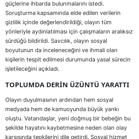
güçlerine ihbarda bulunmalarını istedi.
Yalova
Soruşturma kapsamında elde edilen verilerin
gizlilik içinde değerlendirildiği, olayın tüm
Karabük
yönleriyle aydınlatılması için çalışmaların aralıksız
Kilis
sürdüğü bildirildi. Savcılık, olayın sosyal
boyutunun da inceleneceğini ve ihmali olan
Osmaniye
kişilerin tespit edilmesi durumunda yasal sürecin
Düzce
işletileceğini açıkladı.
TOPLUMDA DERIN ÜZÜNTÜ YARATTI
Olayın duyulmasının ardından hem sosyal
medyada hem de kamuoyunda büyük yankı
oluştu. Vatandaşlar, yeni doğmuş bir bebeğin bu
şekilde hayatını kaybetmesine neden olan olay
karşısında tepkilerini dile getirdi. Sosyal hizmet