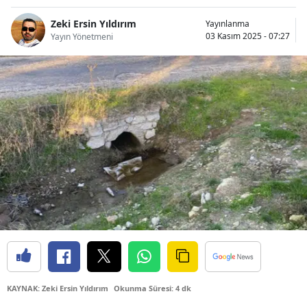
Bilecik
Zeki Ersin Yıldırım
Yayınlanma
03 Kasım 2025 - 07:27
Yayın Yönetmeni
Bingöl
Bitlis
Bolu
Burdur
Bursa
Çanakkale
Çankırı
Çorum
Denizli
KAYNAK: Zeki Ersin Yıldırım
Okunma Süresi: 4 dk
Diyarbakır