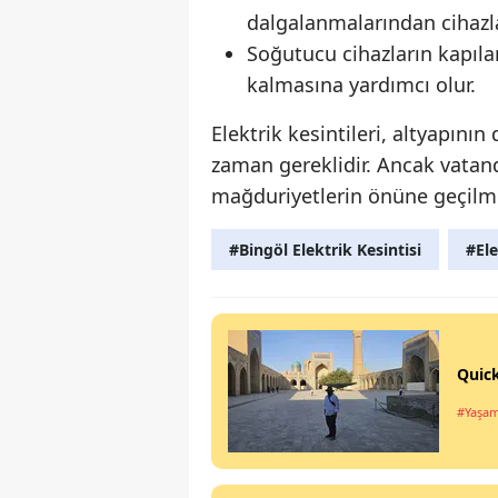
dalgalanmalarından cihazla
Soğutucu cihazların kapıla
kalmasına yardımcı olur.
Elektrik kesintileri, altyapın
zaman gereklidir. Ancak vatanda
mağduriyetlerin önüne geçilme
#Bingöl Elektrik Kesintisi
#Ele
Quick
#Yaşa