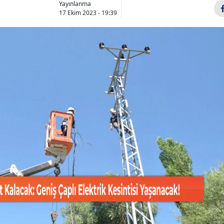
Yayınlanma
Bilecik
17 Ekim 2023 - 19:39
Bingöl
Bitlis
Bolu
Burdur
Bursa
Çanakkale
Çankırı
Çorum
Denizli
Diyarbakır