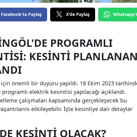
Edirne
Facebook'ta Paylaş
X'de Paylaş
Whatsapp'
Elazığ
Erzincan
BINGÖL'DE PROGRAMLI
Erzurum
NTISI: KESINTI PLANLANA
Eskişehir
ANDI
Gaziantep
için önemli bir duyuru yapıldı. 18 Ekim 2023 tarihind
Giresun
 programlı elektrik kesintisi yapılacağı açıklandı.
Gümüşhane
celleme çalışmaları kapsamında gerçekleşecek bu
Hakkari
şantılarını etkileyebilir. İşte kesintiye dair detaylar
Hatay
DE KESINTI OLACAK?
Isparta