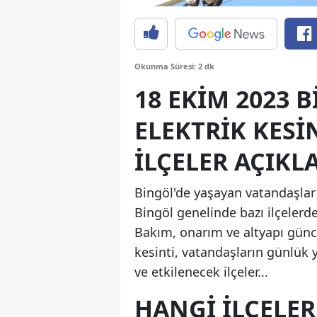
Okunma Süresi: 2 dk
18 EKIM 2023 
ELEKTRIK KESI
İLÇELER AÇIKL
Bingöl'de yaşayan vatandaşlar 
Bingöl genelinde bazı ilçelerde
Bakım, onarım ve altyapı gün
kesinti, vatandaşların günlük ya
ve etkilenecek ilçeler...
HANGI İLÇELER