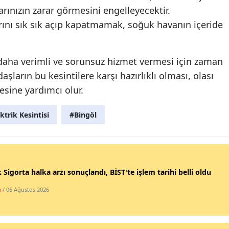
rınızın zarar görmesini engelleyecektir.
Malatya
rını sık sık açıp kapatmamak, soğuk havanın içeride
Manisa
Kahramanmaraş
ın daha verimli ve sorunsuz hizmet vermesi için zaman
şların bu kesintilere karşı hazırlıklı olması, olası
Mardin
sine yardımcı olur.
Muğla
ktrik Kesintisi
#Bingöl
Muş
Nevşehir
Niğde
 Sigorta halka arzı sonuçlandı, BİST'te işlem tarihi belli oldu
Ordu
m
/ 06 Ağustos 2026
Rize
Sakarya