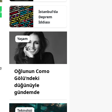
İstanbul'da
tan Gönder
Deprem
İddiası
Yaşam
N
e
Oğlunun Como
Gölü'ndeki
düğünüyle
gündemde
Teknoloji