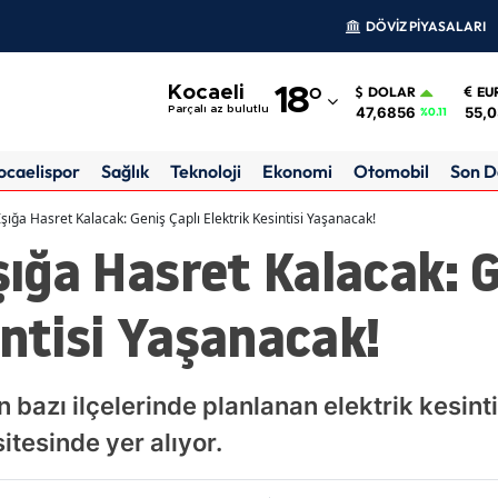
DÖVİZ PİYASALARI
Adana
Kocaeli
18
°
DOLAR
EU
Adıyaman
47,6856
55,
Parçalı az bulutlu
%0.11
Afyonkarahisar
ocaelispor
Sağlık
Teknoloji
Ekonomi
Otomobil
Son D
Ağrı
Işığa Hasret Kalacak: Geniş Çaplı Elektrik Kesintisi Yaşanacak!
Işığa Hasret Kalacak: 
Amasya
Ankara
intisi Yaşanacak!
Antalya
Artvin
 bazı ilçelerinde planlanan elektrik kesinti
Aydın
itesinde yer alıyor.
Balıkesir