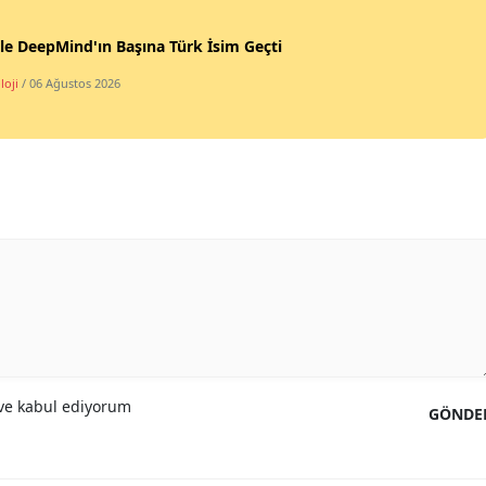
Samsun
e DeepMind'ın Başına Türk İsim Geçti
Siirt
loji
/ 06 Ağustos 2026
Sinop
Sivas
Tekirdağ
Tokat
Trabzon
Tunceli
Şanlıurfa
e kabul ediyorum
GÖNDE
Uşak
Van