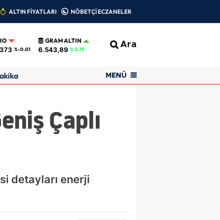
ALTIN FİYATLARI
NÖBETÇİ ECZANELER
RO
GRAM ALTIN
Ara
0373
6.543,89
%-0.01
% 0,79
akika
MENÜ
Geniş Çaplı
si detayları enerji