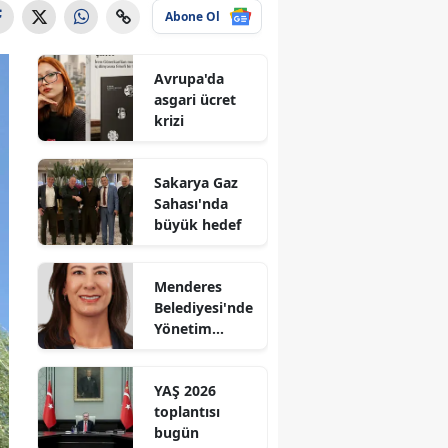
Abone Ol
Avrupa'da
asgari ücret
krizi
Sakarya Gaz
Sahası'nda
büyük hedef
Menderes
Belediyesi'nde
Yönetim
Kimde?
YAŞ 2026
toplantısı
bugün