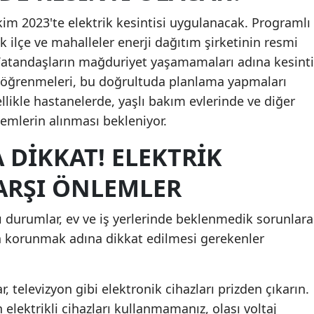
Mersin
Ekim 2023'te elektrik kesintisi uygulanacak. Programlı
 ilçe ve mahalleler enerji dağıtım şirketinin resmi
İstanbul
Vatandaşların mağduriyet yaşamamaları adına kesinti
İzmir
n öğrenmeleri, bu doğrultuda planlama yapmaları
llikle hastanelerde, yaşlı bakım evlerinde ve diğer
Kars
emlerin alınması bekleniyor.
Kastamonu
DIKKAT! ELEKTRIK
Kayseri
KARŞI ÖNLEMLER
Kırklareli
zı durumlar, ev ve iş yerlerinde beklenmedik sorunlara
Kırşehir
an korunmak adına dikkat edilmesi gerekenler
Kocaeli
Konya
, televizyon gibi elektronik cihazları prizden çıkarın.
Kütahya
elektrikli cihazları kullanmamanız, olası voltaj