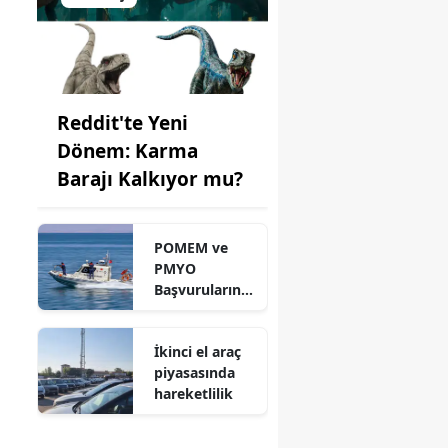
Reddit'te Yeni
Dönem: Karma
Barajı Kalkıyor mu?
POMEM ve
PMYO
Başvurularınd
a Son Durum
İkinci el araç
piyasasında
hareketlilik