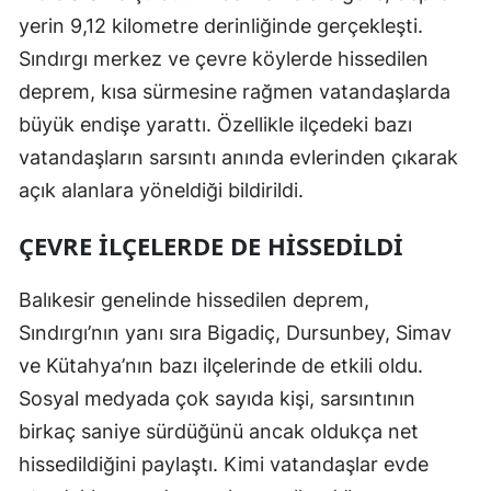
yerin 9,12 kilometre derinliğinde gerçekleşti.
Mersin
Sındırgı merkez ve çevre köylerde hissedilen
İstanbul
deprem, kısa sürmesine rağmen vatandaşlarda
İzmir
büyük endişe yarattı. Özellikle ilçedeki bazı
vatandaşların sarsıntı anında evlerinden çıkarak
Kars
açık alanlara yöneldiği bildirildi.
Kastamonu
ÇEVRE İLÇELERDE DE HISSEDILDI
Kayseri
Balıkesir genelinde hissedilen deprem,
Kırklareli
Sındırgı’nın yanı sıra Bigadiç, Dursunbey, Simav
Kırşehir
ve Kütahya’nın bazı ilçelerinde de etkili oldu.
Kocaeli
Sosyal medyada çok sayıda kişi, sarsıntının
birkaç saniye sürdüğünü ancak oldukça net
Konya
hissedildiğini paylaştı. Kimi vatandaşlar evde
Kütahya