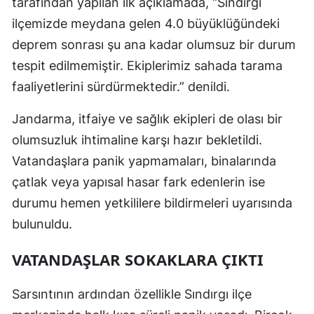
tarafından yapılan ilk açıklamada, “Sındırgı
ilçemizde meydana gelen 4.0 büyüklüğündeki
Samsun
deprem sonrası şu ana kadar olumsuz bir durum
Siirt
tespit edilmemiştir. Ekiplerimiz sahada tarama
Sinop
faaliyetlerini sürdürmektedir.” denildi.
Sivas
Jandarma, itfaiye ve sağlık ekipleri de olası bir
Tekirdağ
olumsuzluk ihtimaline karşı hazır bekletildi.
Vatandaşlara panik yapmamaları, binalarında
Tokat
çatlak veya yapısal hasar fark edenlerin ise
Trabzon
durumu hemen yetkililere bildirmeleri uyarısında
bulunuldu.
Tunceli
Şanlıurfa
VATANDAŞLAR SOKAKLARA ÇIKTI
Uşak
Sarsıntının ardından özellikle Sındırgı ilçe
Van