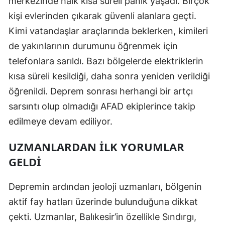
merkezinde halk kısa süreli panik yaşadı. Birçok
kişi evlerinden çıkarak güvenli alanlara geçti.
Yozgat
Kimi vatandaşlar araçlarında beklerken, kimileri
Zonguldak
de yakınlarının durumunu öğrenmek için
Aksaray
telefonlara sarıldı. Bazı bölgelerde elektriklerin
kısa süreli kesildiği, daha sonra yeniden verildiği
Bayburt
öğrenildi. Deprem sonrası herhangi bir artçı
Karaman
sarsıntı olup olmadığı AFAD ekiplerince takip
edilmeye devam ediliyor.
Kırıkkale
Batman
UZMANLARDAN İLK YORUMLAR
GELDI
Şırnak
Bartın
Depremin ardından jeoloji uzmanları, bölgenin
aktif fay hatları üzerinde bulunduğuna dikkat
Ardahan
çekti. Uzmanlar, Balıkesir’in özellikle Sındırgı,
Iğdır