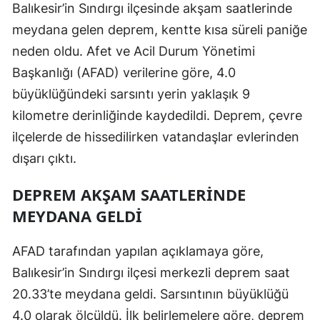
Balıkesir’in Sındırgı ilçesinde akşam saatlerinde
Edirne
meydana gelen deprem, kentte kısa süreli paniğe
Elazığ
neden oldu. Afet ve Acil Durum Yönetimi
Başkanlığı (AFAD) verilerine göre, 4.0
Erzincan
büyüklüğündeki sarsıntı yerin yaklaşık 9
Erzurum
kilometre derinliğinde kaydedildi. Deprem, çevre
Eskişehir
ilçelerde de hissedilirken vatandaşlar evlerinden
dışarı çıktı.
Gaziantep
DEPREM AKŞAM SAATLERINDE
Giresun
MEYDANA GELDI
Gümüşhane
AFAD tarafından yapılan açıklamaya göre,
Hakkari
Balıkesir’in Sındırgı ilçesi merkezli deprem saat
Hatay
20.33’te meydana geldi. Sarsıntının büyüklüğü
Isparta
4.0 olarak ölçüldü. İlk belirlemelere göre, deprem