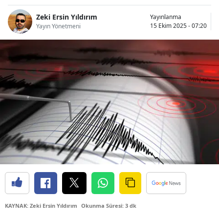
Bilecik
Zeki Ersin Yıldırım
Yayınlanma
15 Ekim 2025 - 07:20
Yayın Yönetmeni
Bingöl
Bitlis
Bolu
Burdur
Bursa
Çanakkale
Çankırı
Çorum
Denizli
KAYNAK: Zeki Ersin Yıldırım
Okunma Süresi: 3 dk
Diyarbakır