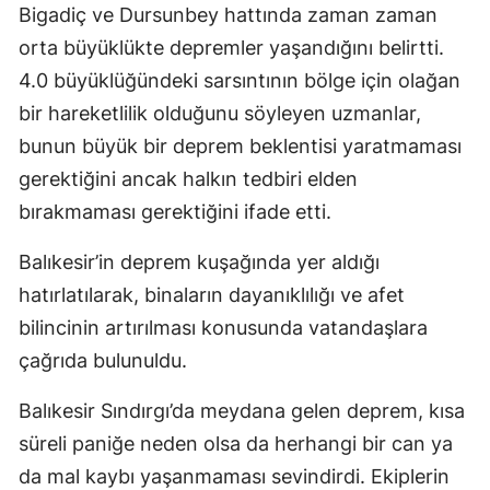
Bigadiç ve Dursunbey hattında zaman zaman
Yalova
orta büyüklükte depremler yaşandığını belirtti.
4.0 büyüklüğündeki sarsıntının bölge için olağan
Karabük
bir hareketlilik olduğunu söyleyen uzmanlar,
Kilis
bunun büyük bir deprem beklentisi yaratmaması
Osmaniye
gerektiğini ancak halkın tedbiri elden
bırakmaması gerektiğini ifade etti.
Düzce
Balıkesir’in deprem kuşağında yer aldığı
hatırlatılarak, binaların dayanıklılığı ve afet
bilincinin artırılması konusunda vatandaşlara
çağrıda bulunuldu.
Balıkesir Sındırgı’da meydana gelen deprem, kısa
süreli paniğe neden olsa da herhangi bir can ya
da mal kaybı yaşanmaması sevindirdi. Ekiplerin