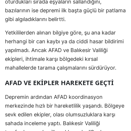
oturdukları sırada eşyaların sallandığını,
Malatya
bazılarının ise depremi ilk başta güçlü bir patlama
gibi algıladıklarını belirtti.
Manisa
Yetkililerden alınan bilgiye göre, şu ana kadar
Kahramanmaraş
herhangi bir can kaybı ya da ciddi hasar bildirimi
Mardin
yapılmadı. Ancak AFAD ve Balıkesir Valiliği
Muğla
ekipleri, ihtimale karşı bölgedeki kırsal
mahallelerde tarama çalışmalarını sürdürüyor.
Muş
Nevşehir
AFAD VE EKIPLER HAREKETE GEÇTI
Niğde
Depremin ardından AFAD koordinasyon
Ordu
merkezinde hızlı bir hareketlilik yaşandı. Bölgeye
sevk edilen ekipler, olası olumsuzluklara karşı
Rize
sahada inceleme yaptı. Balıkesir Valiliği
Sakarya