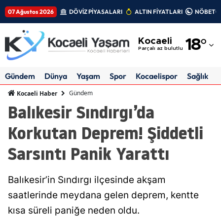
07 Ağustos 2026
DÖVİZ PİYASALARI
ALTIN FİYATLARI
NÖBETÇİ
Adana
Kocaeli
18
°
Adıyaman
Parçalı az bulutlu
Afyonkarahisar
Gündem
Dünya
Yaşam
Spor
Kocaelispor
Sağlık
Ağrı
Gündem
Kocaeli Haber
Balıkesir Sındırgı’da
Amasya
Korkutan Deprem! Şiddetli
Ankara
Sarsıntı Panik Yarattı
Antalya
Artvin
Balıkesir’in Sındırgı ilçesinde akşam
Aydın
saatlerinde meydana gelen deprem, kentte
kısa süreli paniğe neden oldu.
Balıkesir