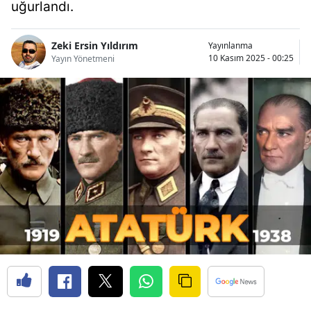
uğurlandı.
Bilecik
Bingöl
Zeki Ersin Yıldırım
Yayınlanma
10 Kasım 2025 - 00:25
Yayın Yönetmeni
Bitlis
Bolu
Burdur
Bursa
Çanakkale
Çankırı
Çorum
Denizli
Diyarbakır