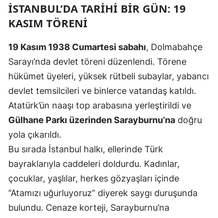
İSTANBUL’DA TARIHI BIR GÜN: 19
Malatya
KASIM TÖRENI
Manisa
19 Kasım 1938 Cumartesi sabahı
, Dolmabahçe
Kahramanmaraş
Sarayı’nda devlet töreni düzenlendi. Törene
Mardin
hükümet üyeleri, yüksek rütbeli subaylar, yabancı
devlet temsilcileri ve binlerce vatandaş katıldı.
Muğla
Atatürk’ün naaşı top arabasına yerleştirildi ve
Muş
Gülhane Parkı üzerinden Sarayburnu’na
doğru
yola çıkarıldı.
Nevşehir
Bu sırada İstanbul halkı, ellerinde Türk
Niğde
bayraklarıyla caddeleri doldurdu. Kadınlar,
Ordu
çocuklar, yaşlılar, herkes gözyaşları içinde
“Atamızı uğurluyoruz” diyerek saygı duruşunda
Rize
bulundu. Cenaze korteji, Sarayburnu’na
Sakarya