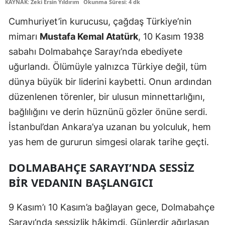
KAYNAK: Zeki Ersin Yıldırım
Okunma Süresi: 4 dk
Edirne
Cumhuriyet’in kurucusu, çağdaş Türkiye’nin
Elazığ
mimarı
Mustafa Kemal Atatürk
, 10 Kasım 1938
sabahı Dolmabahçe Sarayı’nda ebediyete
Erzincan
uğurlandı. Ölümüyle yalnızca Türkiye değil, tüm
Erzurum
dünya büyük bir liderini kaybetti. Onun ardından
Eskişehir
düzenlenen törenler, bir ulusun minnettarlığını,
bağlılığını ve derin hüznünü gözler önüne serdi.
Gaziantep
İstanbul’dan Ankara’ya uzanan bu yolculuk, hem
Giresun
yas hem de gururun simgesi olarak tarihe geçti.
Gümüşhane
DOLMABAHÇE SARAYI’NDA SESSIZ
Hakkari
BIR VEDANIN BAŞLANGICI
Hatay
9 Kasım’ı 10 Kasım’a bağlayan gece, Dolmabahçe
Isparta
Sarayı’nda sessizlik hâkimdi. Günlerdir ağırlaşan