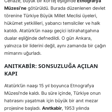
Cenaze, büyük bir kortej eşliğinde
Etnografya
Müzesi’ne
götürüldü. Burada düzenlenen devlet
Yalova
törenine Türkiye Büyük Millet Meclisi üyeleri,
Karabük
hükümet yetkilileri, yabancı temsilciler ve halk
Kilis
katıldı. Atatürk’ün naaşı geçici istirahatgahına
dualar eşliğinde defnedildi. O gün Ankara,
Osmaniye
yalnızca bir liderini değil, aynı zamanda bir çağın
Düzce
mimarını uğurladı.
ANITKABIR: SONSUZLUĞA AÇILAN
KAPI
Atatürk’ün naaşı 15 yıl boyunca Etnografya
Müzesi’nde kaldı. Bu süre içinde, Türkiye onun
hatırasını yaşatmak için büyük bir anıt mezar
projesine başladı.
Anıtkabir
, 1953 yılında