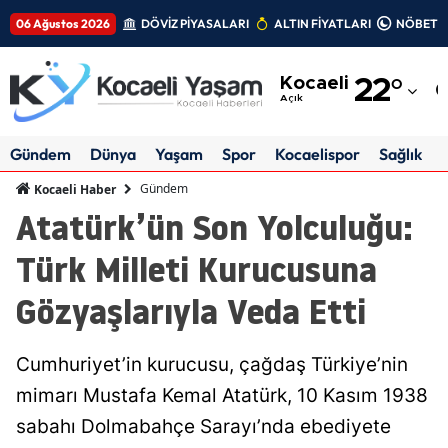
06 Ağustos 2026
DÖVİZ PİYASALARI
ALTIN FİYATLARI
NÖBETÇİ
Adana
Kocaeli
22
°
Adıyaman
Açık
Afyonkarahisar
Gündem
Dünya
Yaşam
Spor
Kocaelispor
Sağlık
Ağrı
Gündem
Kocaeli Haber
Atatürk’ün Son Yolculuğu:
Amasya
Türk Milleti Kurucusuna
Ankara
Gözyaşlarıyla Veda Etti
Antalya
Artvin
Cumhuriyet’in kurucusu, çağdaş Türkiye’nin
Aydın
mimarı Mustafa Kemal Atatürk, 10 Kasım 1938
sabahı Dolmabahçe Sarayı’nda ebediyete
Balıkesir