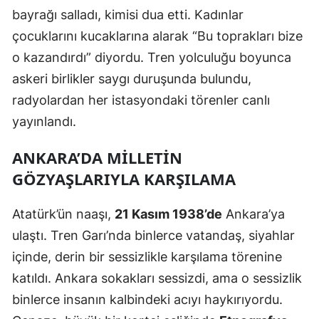
bayrağı salladı, kimisi dua etti. Kadınlar
Yozgat
çocuklarını kucaklarına alarak “Bu toprakları bize
Zonguldak
o kazandırdı” diyordu. Tren yolculuğu boyunca
askeri birlikler saygı duruşunda bulundu,
Aksaray
radyolardan her istasyondaki törenler canlı
Bayburt
yayınlandı.
Karaman
ANKARA’DA MILLETIN
Kırıkkale
GÖZYAŞLARIYLA KARŞILAMA
Batman
Atatürk’ün naaşı,
21 Kasım 1938’de
Ankara’ya
Şırnak
ulaştı. Tren Garı’nda binlerce vatandaş, siyahlar
içinde, derin bir sessizlikle karşılama törenine
Bartın
katıldı. Ankara sokakları sessizdi, ama o sessizlik
Ardahan
binlerce insanın kalbindeki acıyı haykırıyordu.
Iğdır