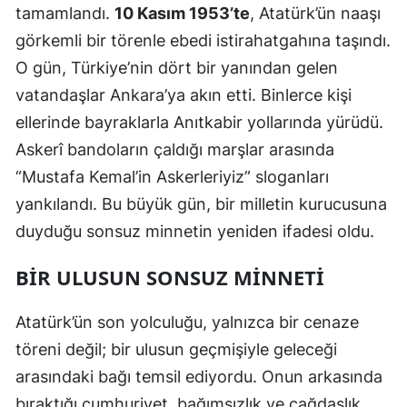
tamamlandı.
10 Kasım 1953’te
, Atatürk’ün naaşı
görkemli bir törenle ebedi istirahatgahına taşındı.
O gün, Türkiye’nin dört bir yanından gelen
vatandaşlar Ankara’ya akın etti. Binlerce kişi
ellerinde bayraklarla Anıtkabir yollarında yürüdü.
Askerî bandoların çaldığı marşlar arasında
“Mustafa Kemal’in Askerleriyiz” sloganları
yankılandı. Bu büyük gün, bir milletin kurucusuna
duyduğu sonsuz minnetin yeniden ifadesi oldu.
BIR ULUSUN SONSUZ MINNETI
Atatürk’ün son yolculuğu, yalnızca bir cenaze
töreni değil; bir ulusun geçmişiyle geleceği
arasındaki bağı temsil ediyordu. Onun arkasında
bıraktığı cumhuriyet, bağımsızlık ve çağdaşlık