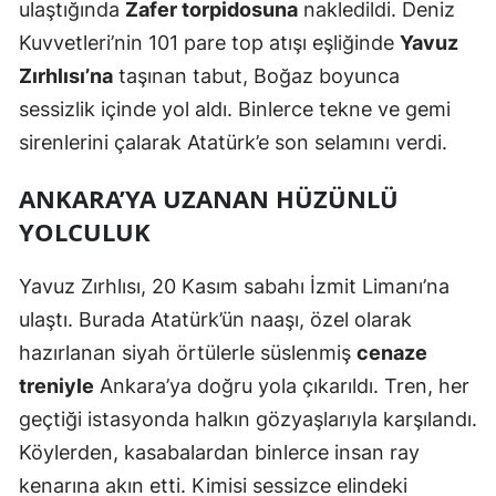
ulaştığında
Zafer torpidosuna
nakledildi. Deniz
Samsun
Kuvvetleri’nin 101 pare top atışı eşliğinde
Yavuz
Zırhlısı’na
taşınan tabut, Boğaz boyunca
Siirt
sessizlik içinde yol aldı. Binlerce tekne ve gemi
Sinop
sirenlerini çalarak Atatürk’e son selamını verdi.
Sivas
ANKARA’YA UZANAN HÜZÜNLÜ
Tekirdağ
YOLCULUK
Tokat
Yavuz Zırhlısı, 20 Kasım sabahı İzmit Limanı’na
Trabzon
ulaştı. Burada Atatürk’ün naaşı, özel olarak
hazırlanan siyah örtülerle süslenmiş
cenaze
Tunceli
treniyle
Ankara’ya doğru yola çıkarıldı. Tren, her
Şanlıurfa
geçtiği istasyonda halkın gözyaşlarıyla karşılandı.
Uşak
Köylerden, kasabalardan binlerce insan ray
kenarına akın etti. Kimisi sessizce elindeki
Van