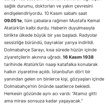
sağlık durumu, doktorları ve yakın çevresini
Mersin
endişelendiriyordu. 10 Kasım sabahı saat
İstanbul
09.05’te
, tüm çabalara rağmen Mustafa Kemal
İzmir
Atatürk’ün kalbi durdu. Haberin duyulmasıyla
birlikte ülkede büyük bir yas başladı. Radyolar
Kars
sessizliğe büründü, bayraklar yarıya indirildi.
Kastamonu
Dolmabahçe Sarayı, kısa sürede hüzün içinde
Kayseri
ziyaretçilerin akınına uğradı.
16 Kasım 1938
tarihinde Atatürk’ün naaşı katafalka konularak
Kırklareli
halkın ziyaretine açıldı. İstanbul’un dört bir
Kırşehir
yanından gelen on binlerce kişi, gözyaşları içinde
Dolmabahçe’nin önünde saatlerce bekledi.
Kocaeli
Herkesin gözünde aynı acı vardı: “Atamız gitti
Konya
ama mirası sonsuza kadar yaşayacak.”
Kütahya