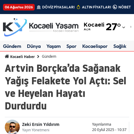
06 Ağustos 2026
DÖVİZ PİYASALARI
ALTIN FİYATLARI
NÖBETÇİ
Adana
Kocaeli
27
°
Adıyaman
Açık
Afyonkarahisar
Gündem
Dünya
Yaşam
Spor
Kocaelispor
Sağlık
Ağrı
Gündem
Kocaeli Haber
Artvin Borçka’da Sağanak
Amasya
Yağış Felakete Yol Açtı: Sel
Ankara
ve Heyelan Hayatı
Antalya
Durdurdu
Artvin
Aydın
Zeki Ersin Yıldırım
Yayınlanma
Balıkesir
20 Eylül 2025 - 10:37
Yayın Yönetmeni