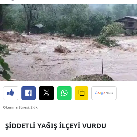
Bilecik
Bingöl
Bitlis
Bolu
Burdur
Bursa
Çanakkale
Çankırı
Çorum
Okunma Süresi: 2 dk
Denizli
ŞIDDETLI YAĞIŞ İLÇEYI VURDU
Diyarbakır