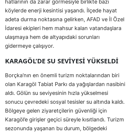
hatlarının da zarar görmesiyle birlikte bazı
Malatya
köylerde enerji kesintisi yaşandı. İlçede hayat
adeta durma noktasına gelirken, AFAD ve İl Özel
Manisa
İdaresi ekipleri hem mahsur kalan vatandaşlara
Kahramanmaraş
ulaşmaya hem de altyapıdaki sorunları
Mardin
gidermeye çalışıyor.
Muğla
KARAGÖL’DE SU SEVIYESI YÜKSELDI
Muş
Borçka’nın en önemli turizm noktalarından biri
Nevşehir
olan Karagöl Tabiat Parkı da yağışlardan nasibini
aldı. Gölün su seviyesinin hızla yükselmesi
Niğde
sonucu çevredeki sosyal tesisler su altında kaldı.
Ordu
Bölgeye gelen ziyaretçilerin güvenliği için
Rize
Karagöl’e girişler geçici süreyle kısıtlandı. Turizm
sezonunda yaşanan bu durum, bölgedeki
Sakarya