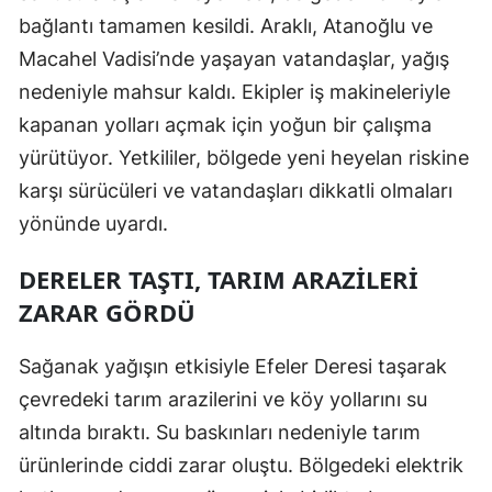
bağlantı tamamen kesildi. Araklı, Atanoğlu ve
Mersin
Macahel Vadisi’nde yaşayan vatandaşlar, yağış
İstanbul
nedeniyle mahsur kaldı. Ekipler iş makineleriyle
İzmir
kapanan yolları açmak için yoğun bir çalışma
yürütüyor. Yetkililer, bölgede yeni heyelan riskine
Kars
karşı sürücüleri ve vatandaşları dikkatli olmaları
Kastamonu
yönünde uyardı.
Kayseri
DERELER TAŞTI, TARIM ARAZILERI
Kırklareli
ZARAR GÖRDÜ
Kırşehir
Sağanak yağışın etkisiyle Efeler Deresi taşarak
Kocaeli
çevredeki tarım arazilerini ve köy yollarını su
altında bıraktı. Su baskınları nedeniyle tarım
Konya
ürünlerinde ciddi zarar oluştu. Bölgedeki elektrik
Kütahya