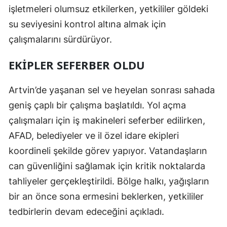
işletmeleri olumsuz etkilerken, yetkililer göldeki
Samsun
su seviyesini kontrol altına almak için
Siirt
çalışmalarını sürdürüyor.
Sinop
EKIPLER SEFERBER OLDU
Sivas
Artvin’de yaşanan sel ve heyelan sonrası sahada
Tekirdağ
geniş çaplı bir çalışma başlatıldı. Yol açma
çalışmaları için iş makineleri seferber edilirken,
Tokat
AFAD, belediyeler ve il özel idare ekipleri
Trabzon
koordineli şekilde görev yapıyor. Vatandaşların
Tunceli
can güvenliğini sağlamak için kritik noktalarda
tahliyeler gerçekleştirildi. Bölge halkı, yağışların
Şanlıurfa
bir an önce sona ermesini beklerken, yetkililer
Uşak
tedbirlerin devam edeceğini açıkladı.
Van