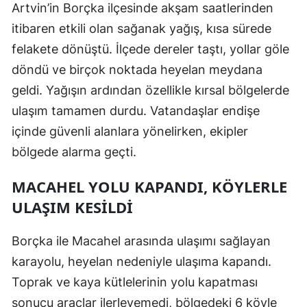
Artvin’in Borçka ilçesinde akşam saatlerinden
Edirne
itibaren etkili olan sağanak yağış, kısa sürede
Elazığ
felakete dönüştü. İlçede dereler taştı, yollar göle
döndü ve birçok noktada heyelan meydana
Erzincan
geldi. Yağışın ardından özellikle kırsal bölgelerde
Erzurum
ulaşım tamamen durdu. Vatandaşlar endişe
Eskişehir
içinde güvenli alanlara yönelirken, ekipler
bölgede alarma geçti.
Gaziantep
MACAHEL YOLU KAPANDI, KÖYLERLE
Giresun
ULAŞIM KESILDI
Gümüşhane
Borçka ile Macahel arasında ulaşımı sağlayan
Hakkari
karayolu, heyelan nedeniyle ulaşıma kapandı.
Hatay
Toprak ve kaya kütlelerinin yolu kapatması
Isparta
sonucu araçlar ilerleyemedi, bölgedeki 6 köyle