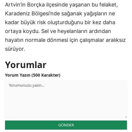
Artvin’in Borçka ilçesinde yaşanan bu felaket,
Yozgat
Karadeniz Bölgesi’nde sağanak yağışların ne
kadar büyük risk oluşturduğunu bir kez daha
Zonguldak
ortaya koydu. Sel ve heyelanların ardından
Aksaray
hayatın normale dönmesi için çalışmalar aralıksız
Bayburt
sürüyor.
Karaman
Yorumlar
Kırıkkale
Yorum Yazın (500 Karakter)
Batman
Şırnak
Bartın
Ardahan
GÖNDER
Iğdır