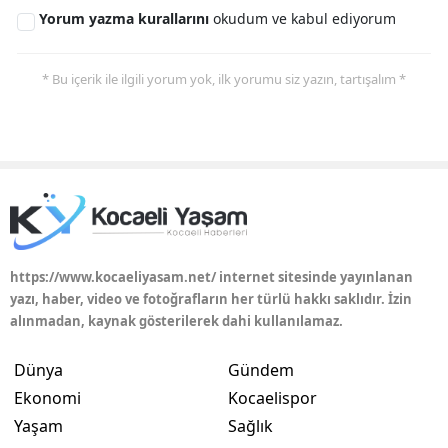
Yorum yazma kurallarını
okudum ve kabul ediyorum
Yalova
* Bu içerik ile ilgili yorum yok, ilk yorumu siz yazın, tartışalım *
Karabük
Kilis
Osmaniye
Düzce
https://www.kocaeliyasam.net/ internet sitesinde yayınlanan
yazı, haber, video ve fotoğrafların her türlü hakkı saklıdır. İzin
alınmadan, kaynak gösterilerek dahi kullanılamaz.
Dünya
Gündem
Ekonomi
Kocaelispor
Yaşam
Sağlık