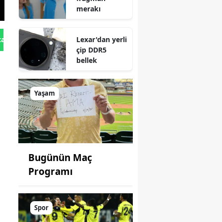
merakı
Lexar'dan yerli
tan Gönder
çip DDR5
bellek
Yaşam
Bugünün Maç
Programı
Spor