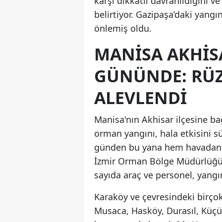
karşı dikkatli davranıldığını v
belirtiyor. Gazipaşa’daki yangı
önlemiş oldu.
MANISA AKHISA
GÜNÜNDE: RÜ
ALEVLENDI
Manisa'nın Akhisar ilçesine b
orman yangını, hala etkisini s
günden bu yana hem havadan h
İzmir Orman Bölge Müdürlüğü
sayıda araç ve personel, yangın
Karaköy ve çevresindeki birçok 
Musaca, Hasköy, Durasıl, Küçü