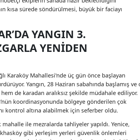
e nöbetçi ekiplerin sahada hazır bekletildiğini
nın kısa sürede söndürülmesi, büyük bir faciayı
Samsun
Siirt
R’DA YANGIN 3.
Sinop
ZGARLA YENIDEN
Sivas
Tekirdağ
Tokat
ağlı Karaköy Mahallesi'nde üç gün önce başlayan
ürdürüyor. Yangın, 28 Haziran sabahında başlamış ve 
Trabzon
em de karadan aralıksız şekilde müdahale ediliyor.
Tunceli
’nün koordinasyonunda bölgeye gönderilen çok
ı kontrol altına alabilmek için seferber oldu.
Şanlıurfa
mahalle ile mezralarda tahliyeler yapıldı. Yenice,
Uşak
khasköy gibi yerleşim yerleri güvenlik önlemleri
Van