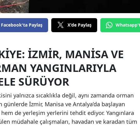
Edirne
Elazığ
Facebook'ta Paylaş
X'de Paylaş
Whatsapp'
Erzincan
Erzurum
KIYE: İZMIR, MANISA VE
Eskişehir
RMAN YANGINLARIYLA
Gaziantep
ELE SÜRÜYOR
Giresun
tkisini yalnızca sıcaklıkla değil, aynı zamanda orman
Gümüşhane
on günlerde İzmir, Manisa ve Antalya’da başlayan
Hakkari
hem de yerleşim yerlerini tehdit ediyor. Yangınlara
rülen müdahale çalışmaları, havadan ve karadan tüm
Hatay
Isparta