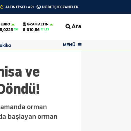
ALTIN FİYATLARI
NÖBETÇİ ECZANELER
EURO
GRAM ALTIN
Ara
5,0225
6.610,56
%0
% 1,82
akika
MENÜ
nisa ve
Döndü!
nı zamanda orman
a’da başlayan orman