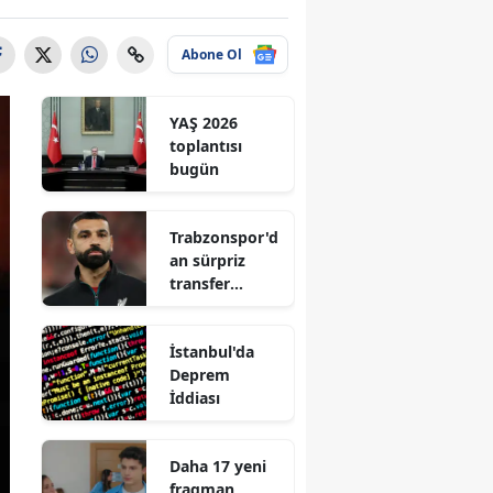
Abone Ol
YAŞ 2026
toplantısı
bugün
Trabzonspor'd
an sürpriz
transfer
hamlesi
İstanbul'da
Deprem
İddiası
Daha 17 yeni
fragman