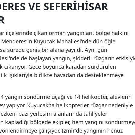
ERES VE SEFERIHISAR
Mersin
R
İstanbul
ar ilçelerinde çıkan orman yangınları, bölge halkını
İzmir
. Menderes’in Kuyucak Mahallesi’nde dün öğle
Kars
ısa sürede geniş bir alana yayıldı. Aynı gün
esi'nde de başlayan yangın, şiddetli rüzgarın etkisiyl
Kastamonu
ük çıkarıyor. Gece boyunca karadan sürdürülen
Kayseri
lk ışıklarıyla birlikte havadan da desteklenmeye
Kırklareli
Kırşehir
4 yangın söndürme uçağı ve 14 helikopter, alevlerin
ev yapıyor. Kuyucak’ta helikopterler rüzgar nedeniyle
Kocaeli
en, bazı yerleşim alanlarında tahliyeler
Konya
ın kapladığı bölgede ekipler, hem yangını söndürmey
yönlendirmeye çalışıyor. İzmir'de yangının henüz
Kütahya