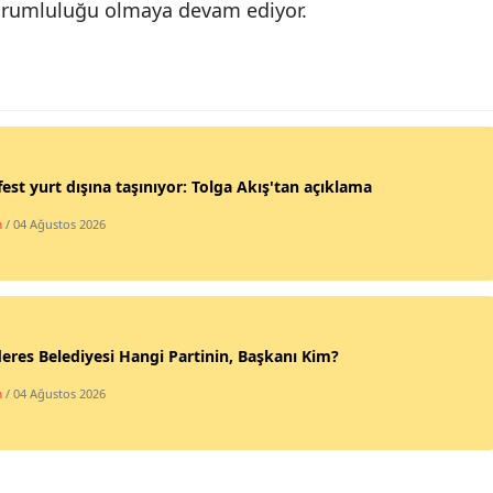
orumluluğu olmaya devam ediyor.
Yalova
Karabük
Kilis
Osmaniye
est yurt dışına taşınıyor: Tolga Akış'tan açıklama
Düzce
m
/ 04 Ağustos 2026
res Belediyesi Hangi Partinin, Başkanı Kim?
m
/ 04 Ağustos 2026