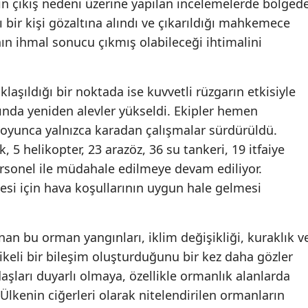
ın çıkış nedeni üzerine yapılan incelemelerde bölged
 bir kişi gözaltına alındı ve çıkarıldığı mahkemece
Yozgat
ın ihmal sonucu çıkmış olabileceği ihtimalini
Zonguldak
Aksaray
aşıldığı bir noktada ise kuvvetli rüzgarın etkisiyle
ında yeniden alevler yükseldi. Ekipler hemen
Bayburt
oyunca yalnızca karadan çalışmalar sürdürüldü.
Karaman
, 5 helikopter, 23 arazöz, 36 su tankeri, 19 itfaiye
Kırıkkale
ersonel ile müdahale edilmeye devam ediliyor.
i için hava koşullarının uygun hale gelmesi
Batman
Şırnak
şanan bu orman yangınları, iklim değişikliği, kuraklık v
Bartın
ikeli bir bileşim oluşturduğunu bir kez daha gözler
daşları duyarlı olmaya, özellikle ormanlık alanlarda
Ardahan
Ülkenin ciğerleri olarak nitelendirilen ormanların
Iğdır