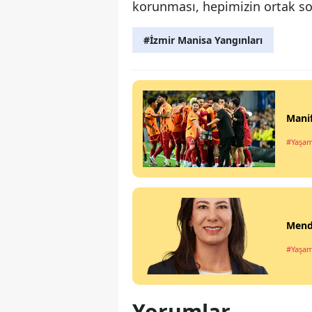
korunması, hepimizin ortak s
#İzmir Manisa Yangınları
Manif
#Yaşa
Mende
#Yaşa
Yorumlar