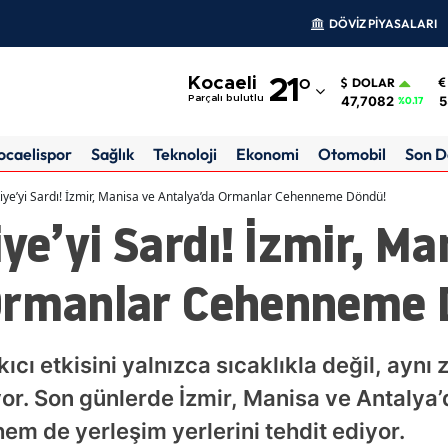
DÖVİZ PİYASALARI
Adana
Kocaeli
21
°
DOLAR
Adıyaman
47,7082
5
Parçalı bulutlu
%0.17
Afyonkarahisar
ocaelispor
Sağlık
Teknoloji
Ekonomi
Otomobil
Son D
Ağrı
kiye’yi Sardı! İzmir, Manisa ve Antalya’da Ormanlar Cehenneme Döndü!
ye’yi Sardı! İzmir, Ma
Amasya
Ankara
Ormanlar Cehenneme 
Antalya
Artvin
kıcı etkisini yalnızca sıcaklıkla değil, ay
Aydın
yor. Son günlerde İzmir, Manisa ve Antaly
em de yerleşim yerlerini tehdit ediyor.
Balıkesir