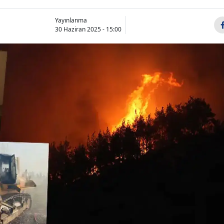
Bilecik
Yayınlanma
30 Haziran 2025 - 15:00
Bingöl
Bitlis
Bolu
Burdur
Bursa
Çanakkale
Çankırı
Çorum
Denizli
Diyarbakır