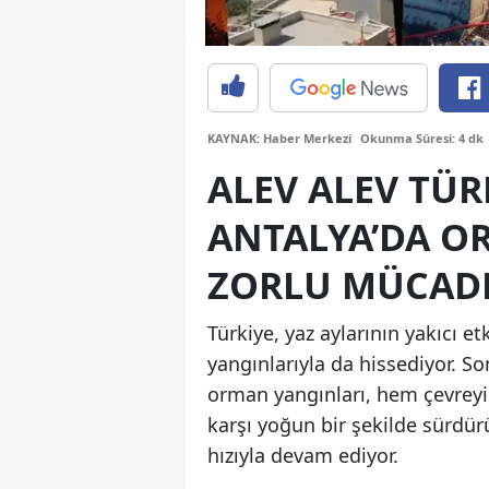
KAYNAK: Haber Merkezi
Okunma Süresi: 4 dk
ALEV ALEV TÜR
ANTALYA’DA O
ZORLU MÜCAD
Türkiye, yaz aylarının yakıcı e
yangınlarıyla da hissediyor. S
orman yangınları, hem çevreyi 
karşı yoğun bir şekilde sürdü
hızıyla devam ediyor.