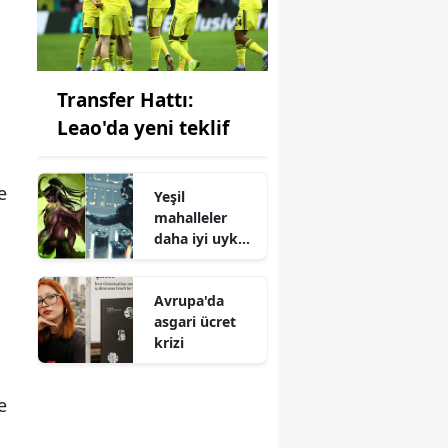
Transfer Hattı:
Leao'da yeni teklif
e
Yeşil
mahalleler
daha iyi uyku
sağlıyor
Avrupa'da
asgari ücret
krizi
e