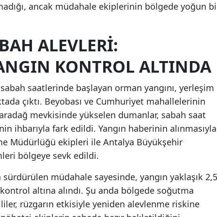
madığı, ancak müdahale ekiplerinin bölgede yoğun bi
Malatya
Manisa
BAH ALEVLERI:
Kahramanmaraş
YANGIN KONTROL ALTINDA
Mardin
e sabah saatlerinde başlayan orman yangını, yerleşim
Muğla
ktada çıktı. Beyobası ve Cumhuriyet mahallelerinin
aradağ mevkisinde yükselen dumanlar, sabah saat
Muş
nin ihbarıyla fark edildi. Yangın haberinin alınmasıyla
Nevşehir
me Müdürlüğü ekipleri ile Antalya Büyükşehir
Niğde
mleri bölgeye sevk edildi.
Ordu
ürdürülen müdahale sayesinde, yangın yaklaşık 2,
 kontrol altına alındı. Şu anda bölgede soğutma
Rize
liler, rüzgarın etkisiyle yeniden alevlenme riskine
Sakarya