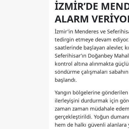
İZMIR’DE MEND
ALARM VERIYO
İzmir'in Menderes ve Seferihis
tedirgin etmeye devam ediyor
saatlerinde başlayan alevler, k
Seferihisar’ın Doğanbey Mahall
kontrol altına alınmakta güçl
söndürme çalışmaları sabahın i
başlandı.
Yangın bölgelerine gönderilen 
ilerleyişini durdurmak için gör
zaman zaman müdahale edemezk
gerçekleştirildi. Yoğun duman
hem de halkı güvenli alanlara 