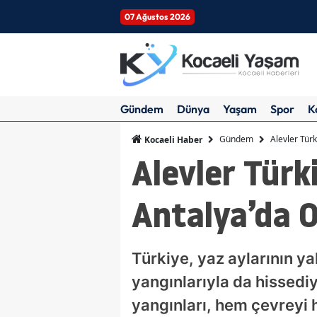
07 Ağustos 2026
Gündem
Dünya
Yaşam
Spor
K
Gündem
Alevler Tür
Kocaeli Haber
Alevler Türki
Antalya’da 
Türkiye, yaz aylarının ya
yangınlarıyla da hissedi
yangınları, hem çevreyi h