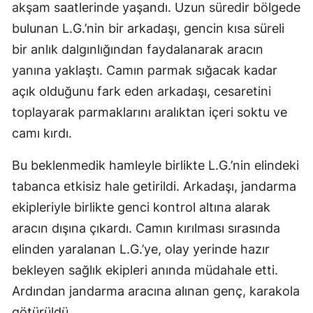
akşam saatlerinde yaşandı. Uzun süredir bölgede
Yozgat
bulunan L.G.’nin bir arkadaşı, gencin kısa süreli
bir anlık dalgınlığından faydalanarak aracın
Zonguldak
yanına yaklaştı. Camın parmak sığacak kadar
Aksaray
açık olduğunu fark eden arkadaşı, cesaretini
Bayburt
toplayarak parmaklarını aralıktan içeri soktu ve
camı kırdı.
Karaman
Bu beklenmedik hamleyle birlikte L.G.’nin elindeki
Kırıkkale
tabanca etkisiz hale getirildi. Arkadaşı, jandarma
Batman
ekipleriyle birlikte genci kontrol altına alarak
Şırnak
aracın dışına çıkardı. Camın kırılması sırasında
elinden yaralanan L.G.’ye, olay yerinde hazır
Bartın
bekleyen sağlık ekipleri anında müdahale etti.
Ardahan
Ardından jandarma aracına alınan genç, karakola
götürüldü.
Iğdır