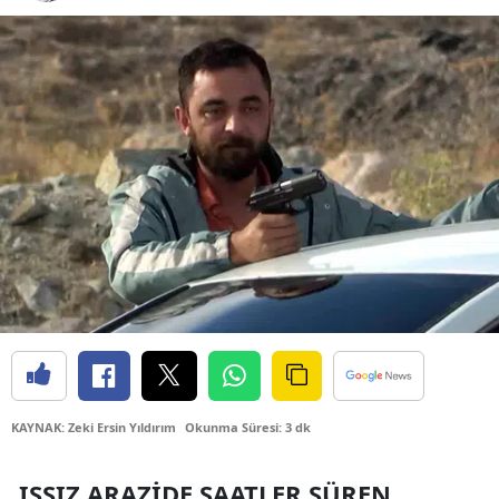
Bilecik
Bingöl
Bitlis
Bolu
Burdur
Bursa
Çanakkale
Çankırı
Çorum
KAYNAK: Zeki Ersin Yıldırım
Okunma Süresi: 3 dk
Denizli
Diyarbakır
ISSIZ ARAZIDE SAATLER SÜREN