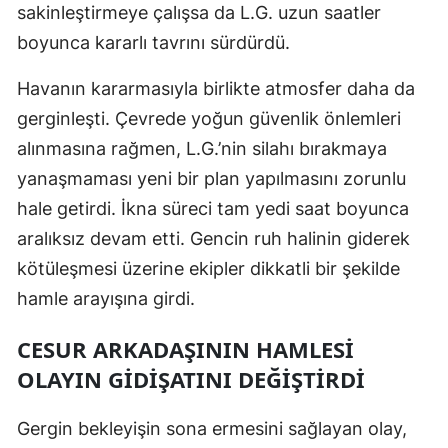
sakinleştirmeye çalışsa da L.G. uzun saatler
Samsun
boyunca kararlı tavrını sürdürdü.
Siirt
Havanın kararmasıyla birlikte atmosfer daha da
Sinop
gerginleşti. Çevrede yoğun güvenlik önlemleri
alınmasına rağmen, L.G.’nin silahı bırakmaya
Sivas
yanaşmaması yeni bir plan yapılmasını zorunlu
Tekirdağ
hale getirdi. İkna süreci tam yedi saat boyunca
aralıksız devam etti. Gencin ruh halinin giderek
Tokat
kötüleşmesi üzerine ekipler dikkatli bir şekilde
Trabzon
hamle arayışına girdi.
Tunceli
CESUR ARKADAŞININ HAMLESI
Şanlıurfa
OLAYIN GIDIŞATINI DEĞIŞTIRDI
Uşak
Gergin bekleyişin sona ermesini sağlayan olay,
Van