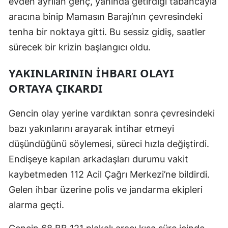
evden ayrılan genç, yanında getirdiği tabancayla
Mersin
aracına binip Mamasın Barajı’nın çevresindeki
tenha bir noktaya gitti. Bu sessiz gidiş, saatler
İstanbul
sürecek bir krizin başlangıcı oldu.
İzmir
YAKINLARININ İHBARI OLAYI
Kars
ORTAYA ÇIKARDI
Kastamonu
Gencin olay yerine vardıktan sonra çevresindeki
Kayseri
bazı yakınlarını arayarak intihar etmeyi
Kırklareli
düşündüğünü söylemesi, süreci hızla değiştirdi.
Endişeye kapılan arkadaşları durumu vakit
Kırşehir
kaybetmeden 112 Acil Çağrı Merkezi’ne bildirdi.
Kocaeli
Gelen ihbar üzerine polis ve jandarma ekipleri
Konya
alarma geçti.
Kütahya