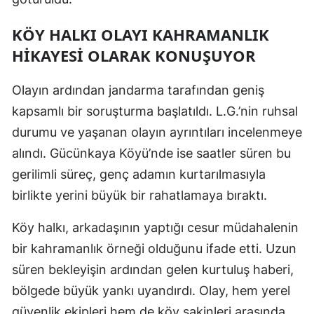
Yalova
KÖY HALKI OLAYI KAHRAMANLIK
HIKAYESI OLARAK KONUŞUYOR
Karabük
Kilis
Olayın ardından jandarma tarafından geniş
kapsamlı bir soruşturma başlatıldı. L.G.’nin ruhsal
Osmaniye
durumu ve yaşanan olayın ayrıntıları incelenmeye
Düzce
alındı. Gücünkaya Köyü’nde ise saatler süren bu
gerilimli süreç, genç adamın kurtarılmasıyla
birlikte yerini büyük bir rahatlamaya bıraktı.
Köy halkı, arkadaşının yaptığı cesur müdahalenin
bir kahramanlık örneği olduğunu ifade etti. Uzun
süren bekleyişin ardından gelen kurtuluş haberi,
bölgede büyük yankı uyandırdı. Olay, hem yerel
güvenlik ekipleri hem de köy sakinleri arasında