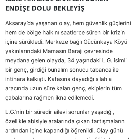
ENDIŞE DOLU BEKLEYIŞ
Edirne
Elazığ
Aksaray’da yaşanan olay, hem güvenlik güçlerini
hem de bölge halkını saatlerce süren bir krizin
Erzincan
içine sürükledi. Merkeze bağlı Gücünkaya Köyü
Erzurum
yakınlarındaki Mamasın Barajı çevresinde
Eskişehir
meydana gelen olayda, 34 yaşındaki L.G. isimli
bir genç, girdiği bunalım sonucu tabanca ile
Gaziantep
intihara kalkıştı. Kafasına dayadığı silahla
Giresun
aracında uzun süre kalan genç, ekiplerin tüm
Gümüşhane
çabalarına rağmen ikna edilemedi.
Hakkari
L.G.’nin bir süredir ailevi sorunlar yaşadığı,
özellikle abisiyle aralarında çıkan tartışmaların
Hatay
ardından içine kapandığı öğrenildi. Olay günü
Isparta