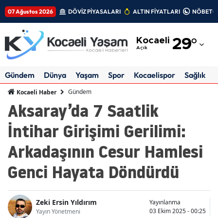
07 Ağustos 2026
DÖVİZ PİYASALARI
ALTIN FİYATLARI
NÖBETÇİ
Adana
Kocaeli
29
°
Adıyaman
Açık
Afyonkarahisar
Gündem
Dünya
Yaşam
Spor
Kocaelispor
Sağlık
Ağrı
Gündem
Kocaeli Haber
Aksaray’da 7 Saatlik
Amasya
İntihar Girişimi Gerilimi:
Ankara
Arkadaşının Cesur Hamlesi
Antalya
Genci Hayata Döndürdü
Artvin
Aydın
Zeki Ersin Yıldırım
Yayınlanma
Balıkesir
03 Ekim 2025 - 00:25
Yayın Yönetmeni