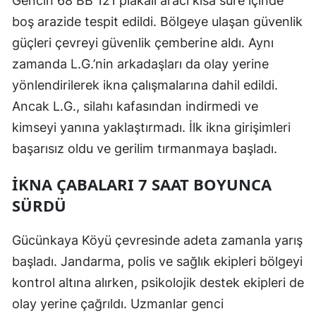
Gencin 68 BB 121 plakalı aracı kısa süre içinde
boş arazide tespit edildi. Bölgeye ulaşan güvenlik
Malatya
güçleri çevreyi güvenlik çemberine aldı. Aynı
Manisa
zamanda L.G.’nin arkadaşları da olay yerine
Kahramanmaraş
yönlendirilerek ikna çalışmalarına dahil edildi.
Ancak L.G., silahı kafasından indirmedi ve
Mardin
kimseyi yanına yaklaştırmadı. İlk ikna girişimleri
Muğla
başarısız oldu ve gerilim tırmanmaya başladı.
Muş
İKNA ÇABALARI 7 SAAT BOYUNCA
Nevşehir
SÜRDÜ
Niğde
Gücünkaya Köyü çevresinde adeta zamanla yarış
Ordu
başladı. Jandarma, polis ve sağlık ekipleri bölgeyi
Rize
kontrol altına alırken, psikolojik destek ekipleri de
olay yerine çağrıldı. Uzmanlar genci
Sakarya