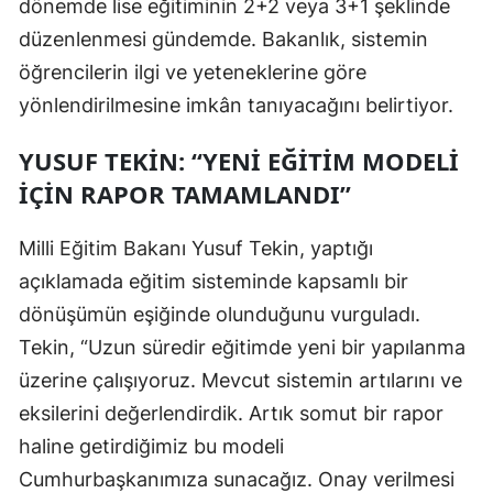
dönemde lise eğitiminin 2+2 veya 3+1 şeklinde
Mersin
düzenlenmesi gündemde. Bakanlık, sistemin
öğrencilerin ilgi ve yeteneklerine göre
İstanbul
yönlendirilmesine imkân tanıyacağını belirtiyor.
İzmir
YUSUF TEKIN: “YENI EĞITIM MODELI
Kars
İÇIN RAPOR TAMAMLANDI”
Kastamonu
Milli Eğitim Bakanı Yusuf Tekin, yaptığı
Kayseri
açıklamada eğitim sisteminde kapsamlı bir
Kırklareli
dönüşümün eşiğinde olunduğunu vurguladı.
Kırşehir
Tekin, “Uzun süredir eğitimde yeni bir yapılanma
üzerine çalışıyoruz. Mevcut sistemin artılarını ve
Kocaeli
eksilerini değerlendirdik. Artık somut bir rapor
Konya
haline getirdiğimiz bu modeli
Cumhurbaşkanımıza sunacağız. Onay verilmesi
Kütahya