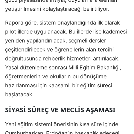
yetiştirilmesini kolaylaştıracağı belirtiliyor.
Yalova
Rapora göre, sistem onaylandığında ilk olarak
Karabük
pilot illerde uygulanacak. Bu illerde lise kademesi
Kilis
yeniden yapılandırılacak, seçmeli dersler
Osmaniye
çeşitlendirilecek ve öğrencilerin alan tercihi
doğrultusunda rehberlik hizmetleri artırılacak.
Düzce
Yasal düzenleme sonrası Milli Eğitim Bakanlığı,
öğretmenlerin ve okulların bu dönüşüme
hazırlanması için kapsamlı bir eğitim süreci
başlatacak.
SIYASI SÜREÇ VE MECLIS AŞAMASI
Yeni eğitim sistemi önerisinin kısa süre içinde
Cumhurbaşkanı Erdoğan’ın başkanlık edeceği