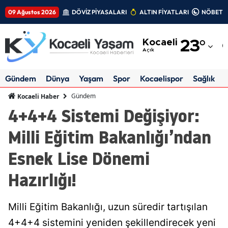
09 Ağustos 2026
DÖVİZ PİYASALARI
ALTIN FİYATLARI
NÖBETÇİ
Adana
Kocaeli
23
°
Adıyaman
Açık
Afyonkarahisar
Gündem
Dünya
Yaşam
Spor
Kocaelispor
Sağlık
Ağrı
Gündem
Kocaeli Haber
4+4+4 Sistemi Değişiyor:
Amasya
Milli Eğitim Bakanlığı’ndan
Ankara
Esnek Lise Dönemi
Antalya
Hazırlığı!
Artvin
Aydın
Milli Eğitim Bakanlığı, uzun süredir tartışılan
Balıkesir
4+4+4 sistemini yeniden şekillendirecek yeni