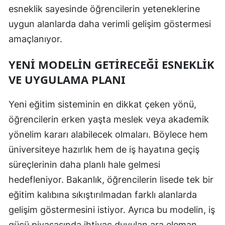
esneklik sayesinde öğrencilerin yeteneklerine
Yozgat
uygun alanlarda daha verimli gelişim göstermesi
amaçlanıyor.
Zonguldak
Aksaray
YENI MODELIN GETIRECEĞI ESNEKLIK
VE UYGULAMA PLANI
Bayburt
Karaman
Yeni eğitim sisteminin en dikkat çeken yönü,
öğrencilerin erken yaşta meslek veya akademik
Kırıkkale
yönelim kararı alabilecek olmaları. Böylece hem
Batman
üniversiteye hazırlık hem de iş hayatına geçiş
Şırnak
süreçlerinin daha planlı hale gelmesi
hedefleniyor. Bakanlık, öğrencilerin lisede tek bir
Bartın
eğitim kalıbına sıkıştırılmadan farklı alanlarda
Ardahan
gelişim göstermesini istiyor. Ayrıca bu modelin, iş
Iğdır
gücü piyasasında ihtiyaç duyulan ara eleman