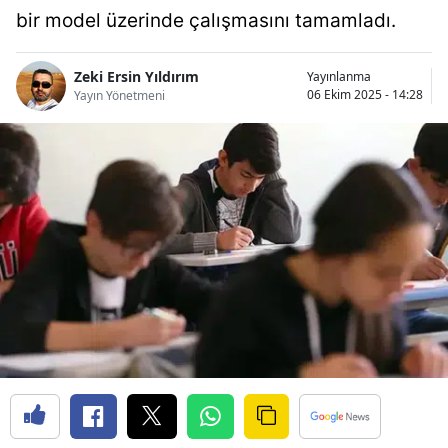
bir model üzerinde çalışmasını tamamladı.
Bilecik
Bingöl
Zeki Ersin Yıldırım
Yayınlanma
06 Ekim 2025 - 14:28
Yayın Yönetmeni
Bitlis
Bolu
Burdur
Bursa
Çanakkale
Çankırı
Çorum
Denizli
Diyarbakır