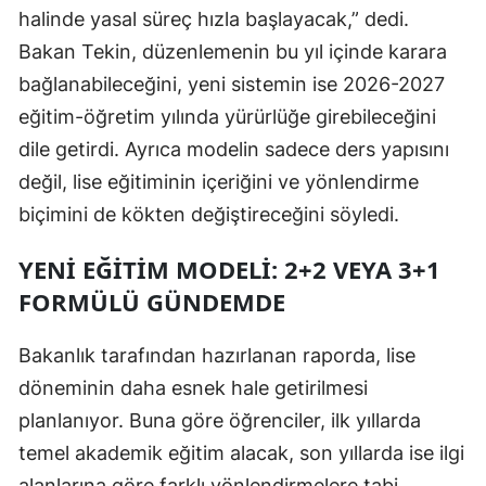
halinde yasal süreç hızla başlayacak,” dedi.
Malatya
Bakan Tekin, düzenlemenin bu yıl içinde karara
Manisa
bağlanabileceğini, yeni sistemin ise 2026-2027
eğitim-öğretim yılında yürürlüğe girebileceğini
Kahramanmaraş
dile getirdi. Ayrıca modelin sadece ders yapısını
Mardin
değil, lise eğitiminin içeriğini ve yönlendirme
Muğla
biçimini de kökten değiştireceğini söyledi.
Muş
YENI EĞITIM MODELI: 2+2 VEYA 3+1
FORMÜLÜ GÜNDEMDE
Nevşehir
Niğde
Bakanlık tarafından hazırlanan raporda, lise
döneminin daha esnek hale getirilmesi
Ordu
planlanıyor. Buna göre öğrenciler, ilk yıllarda
Rize
temel akademik eğitim alacak, son yıllarda ise ilgi
Sakarya
alanlarına göre farklı yönlendirmelere tabi