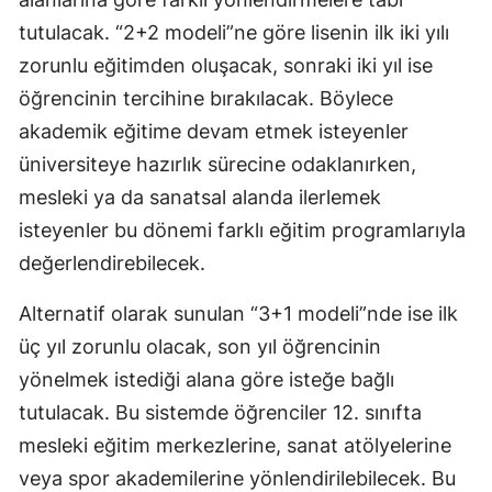
tutulacak. “2+2 modeli”ne göre lisenin ilk iki yılı
Samsun
zorunlu eğitimden oluşacak, sonraki iki yıl ise
Siirt
öğrencinin tercihine bırakılacak. Böylece
Sinop
akademik eğitime devam etmek isteyenler
üniversiteye hazırlık sürecine odaklanırken,
Sivas
mesleki ya da sanatsal alanda ilerlemek
Tekirdağ
isteyenler bu dönemi farklı eğitim programlarıyla
Tokat
değerlendirebilecek.
Trabzon
Alternatif olarak sunulan “3+1 modeli”nde ise ilk
üç yıl zorunlu olacak, son yıl öğrencinin
Tunceli
yönelmek istediği alana göre isteğe bağlı
Şanlıurfa
tutulacak. Bu sistemde öğrenciler 12. sınıfta
Uşak
mesleki eğitim merkezlerine, sanat atölyelerine
veya spor akademilerine yönlendirilebilecek. Bu
Van