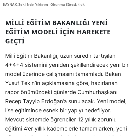
KAYNAK: Zeki Ersin Yıldırım
Okunma Süresi: 4 dk
Edirne
Elazığ
MILLI EĞITIM BAKANLIĞI YENI
EĞITIM MODELI İÇIN HAREKETE
Erzincan
GEÇTI
Erzurum
Milli Eğitim Bakanlığı, uzun süredir tartışılan
Eskişehir
4+4+4 sistemini yeniden şekillendirecek yeni bir
Gaziantep
model üzerinde çalışmasını tamamladı. Bakan
Giresun
Yusuf Tekin’in açıklamasına göre, hazırlanan
rapor önümüzdeki günlerde Cumhurbaşkanı
Gümüşhane
Recep Tayyip Erdoğan’a sunulacak. Yeni model,
Hakkari
lise eğitiminde esnek bir yapıyı hedefliyor.
Mevcut sistemde öğrenciler 12 yıllık zorunlu
Hatay
eğitimi 4’er yıllık kademelerle tamamlarken, yeni
Isparta