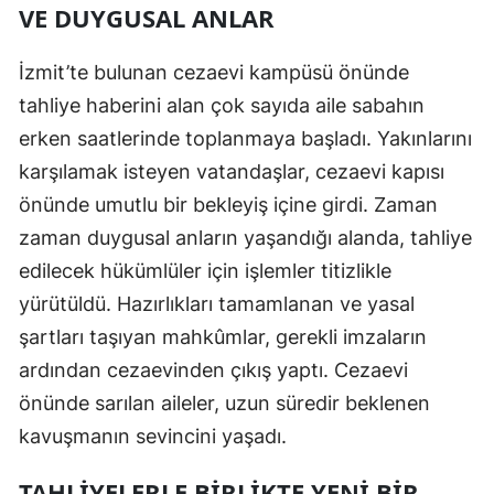
VE DUYGUSAL ANLAR
Malatya
İzmit’te bulunan cezaevi kampüsü önünde
Manisa
tahliye haberini alan çok sayıda aile sabahın
Kahramanmaraş
erken saatlerinde toplanmaya başladı. Yakınlarını
Mardin
karşılamak isteyen vatandaşlar, cezaevi kapısı
önünde umutlu bir bekleyiş içine girdi. Zaman
Muğla
zaman duygusal anların yaşandığı alanda, tahliye
Muş
edilecek hükümlüler için işlemler titizlikle
yürütüldü. Hazırlıkları tamamlanan ve yasal
Nevşehir
şartları taşıyan mahkûmlar, gerekli imzaların
Niğde
ardından cezaevinden çıkış yaptı. Cezaevi
Ordu
önünde sarılan aileler, uzun süredir beklenen
kavuşmanın sevincini yaşadı.
Rize
Sakarya
TAHLIYELERLE BIRLIKTE YENI BIR