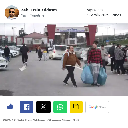
Bilecik
Zeki Ersin Yıldırım
Yayınlanma
25 Aralık 2025 - 20:28
Yayın Yönetmeni
Bingöl
Bitlis
Bolu
Burdur
Bursa
Çanakkale
Çankırı
Çorum
Denizli
KAYNAK: Zeki Ersin Yıldırım
Okunma Süresi: 3 dk
Diyarbakır