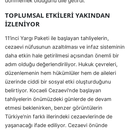
dönmemek olduğunu dile getirdi.
Yalova
TOPLUMSAL ETKILERI YAKINDAN
İZLENIYOR
Karabük
Kilis
11’inci Yargı Paketi ile başlayan tahliyelerin,
cezaevi nüfusunun azaltılması ve infaz sisteminin
Osmaniye
daha etkin hale getirilmesi açısından önemli bir
Düzce
adım olduğu değerlendiriliyor. Hukuk çevreleri,
düzenlemenin hem hükümlüler hem de aileleri
üzerinde ciddi bir sosyal etki oluşturduğunu
belirtiyor. Kocaeli Cezaevi’nde başlayan
tahliyelerin önümüzdeki günlerde de devam
etmesi beklenirken, benzer görüntülerin
Türkiye’nin farklı illerindeki cezaevlerinde de
yaşanacağı ifade ediliyor. Cezaevi önünde