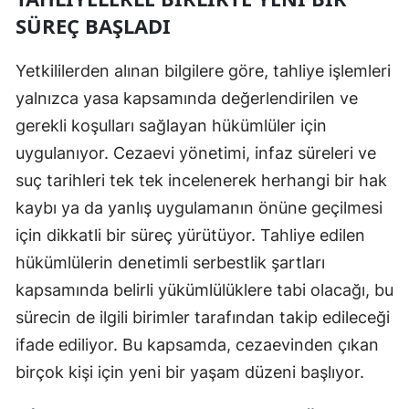
SÜREÇ BAŞLADI
Samsun
Siirt
Yetkililerden alınan bilgilere göre, tahliye işlemleri
yalnızca yasa kapsamında değerlendirilen ve
Sinop
gerekli koşulları sağlayan hükümlüler için
Sivas
uygulanıyor. Cezaevi yönetimi, infaz süreleri ve
suç tarihleri tek tek incelenerek herhangi bir hak
Tekirdağ
kaybı ya da yanlış uygulamanın önüne geçilmesi
Tokat
için dikkatli bir süreç yürütüyor. Tahliye edilen
Trabzon
hükümlülerin denetimli serbestlik şartları
kapsamında belirli yükümlülüklere tabi olacağı, bu
Tunceli
sürecin de ilgili birimler tarafından takip edileceği
Şanlıurfa
ifade ediliyor. Bu kapsamda, cezaevinden çıkan
Uşak
birçok kişi için yeni bir yaşam düzeni başlıyor.
Van