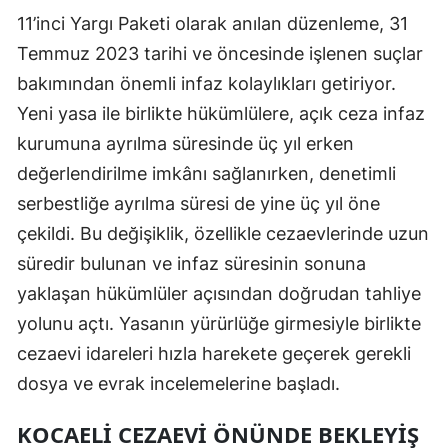
11’inci Yargı Paketi olarak anılan düzenleme, 31
Mersin
Temmuz 2023 tarihi ve öncesinde işlenen suçlar
İstanbul
bakımından önemli infaz kolaylıkları getiriyor.
İzmir
Yeni yasa ile birlikte hükümlülere, açık ceza infaz
kurumuna ayrılma süresinde üç yıl erken
Kars
değerlendirilme imkânı sağlanırken, denetimli
Kastamonu
serbestliğe ayrılma süresi de yine üç yıl öne
Kayseri
çekildi. Bu değişiklik, özellikle cezaevlerinde uzun
süredir bulunan ve infaz süresinin sonuna
Kırklareli
yaklaşan hükümlüler açısından doğrudan tahliye
Kırşehir
yolunu açtı. Yasanın yürürlüğe girmesiyle birlikte
cezaevi idareleri hızla harekete geçerek gerekli
Kocaeli
dosya ve evrak incelemelerine başladı.
Konya
KOCAELI CEZAEVI ÖNÜNDE BEKLEYIŞ
Kütahya