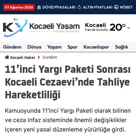
07 Ağustos 2026
DÖVİZ PİYASALARI
ALTIN FİYATLARI
NÖBETÇİ
Adana
Kocaeli
20
°
Adıyaman
Parçalı bulutlu
Afyonkarahisar
Gündem
Dünya
Yaşam
Spor
Kocaelispor
Sağlık
Ağrı
Gündem
Kocaeli Haber
11’inci Yargı Paketi Sonrası
Amasya
Kocaeli Cezaevi’nde Tahliye
Ankara
Hareketliliği
Antalya
Artvin
Kamuoyunda 11’inci Yargı Paketi olarak bilinen
Aydın
ve ceza infaz sisteminde önemli değişiklikler
içeren yeni yasal düzenleme yürürlüğe girdi.
Balıkesir