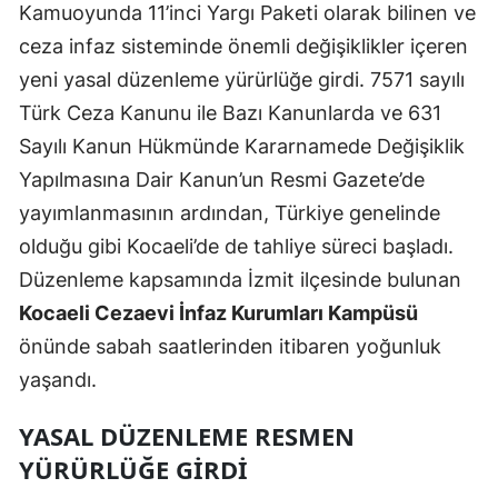
Kamuoyunda 11’inci Yargı Paketi olarak bilinen ve
Edirne
ceza infaz sisteminde önemli değişiklikler içeren
Elazığ
yeni yasal düzenleme yürürlüğe girdi. 7571 sayılı
Türk Ceza Kanunu ile Bazı Kanunlarda ve 631
Erzincan
Sayılı Kanun Hükmünde Kararnamede Değişiklik
Erzurum
Yapılmasına Dair Kanun’un Resmi Gazete’de
Eskişehir
yayımlanmasının ardından, Türkiye genelinde
olduğu gibi Kocaeli’de de tahliye süreci başladı.
Gaziantep
Düzenleme kapsamında İzmit ilçesinde bulunan
Giresun
Kocaeli Cezaevi İnfaz Kurumları Kampüsü
önünde sabah saatlerinden itibaren yoğunluk
Gümüşhane
yaşandı.
Hakkari
YASAL DÜZENLEME RESMEN
Hatay
YÜRÜRLÜĞE GIRDI
Isparta