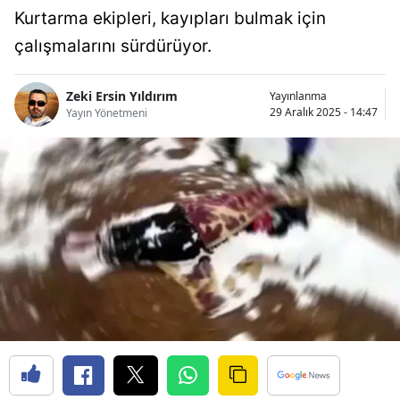
Kurtarma ekipleri, kayıpları bulmak için
Bilecik
çalışmalarını sürdürüyor.
Bingöl
Bitlis
Zeki Ersin Yıldırım
Yayınlanma
29 Aralık 2025 - 14:47
Yayın Yönetmeni
Bolu
Burdur
Bursa
Çanakkale
Çankırı
Çorum
Denizli
Diyarbakır