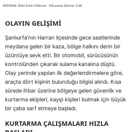
KAYNAK: Zeki Ersin Yıldırım
Okunma Süresi: 2 dk
Edirne
Elazığ
OLAYIN GELIŞIMI
Erzincan
Şanlıurfa'nın Harran ilçesinde gece saatlerinde
Erzurum
meydana gelen bir kaza, bölge halkını derin bir
üzüntüye sevk etti. Bir otomobil, sürücüsünün
Eskişehir
kontrolünden çıkarak sulama kanalına düştü.
Gaziantep
Olay yerinde yapılan ilk değerlendirmelere göre,
Giresun
araçta dört kişinin bulunduğu bilgisi alındı. Kısa
sürede ihbar üzerine bölgeye gelen güvenlik ve
Gümüşhane
kurtarma ekipleri, kayıp kişileri bulmak için büyük
Hakkari
bir çaba sarf etmeye başladı.
Hatay
KURTARMA ÇALIŞMALARI HIZLA
Isparta