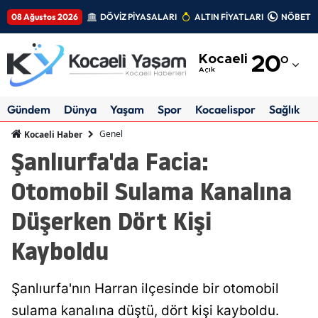
08 Ağustos 2026
DÖVİZ PİYASALARI
ALTIN FİYATLARI
NÖBETÇİ
Adana
Kocaeli
20
°
Adıyaman
Açık
Afyonkarahisar
Gündem
Dünya
Yaşam
Spor
Kocaelispor
Sağlık
Ağrı
Genel
Kocaeli Haber
Şanlıurfa'da Facia:
Amasya
Otomobil Sulama Kanalına
Ankara
Düşerken Dört Kişi
Antalya
Kayboldu
Artvin
Aydın
Şanlıurfa'nın Harran ilçesinde bir otomobil
Balıkesir
sulama kanalına düştü, dört kişi kayboldu.