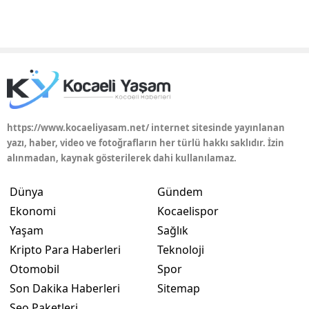
Yozgat
Zonguldak
Aksaray
Bayburt
https://www.kocaeliyasam.net/ internet sitesinde yayınlanan
Karaman
yazı, haber, video ve fotoğrafların her türlü hakkı saklıdır. İzin
alınmadan, kaynak gösterilerek dahi kullanılamaz.
Kırıkkale
Dünya
Gündem
Batman
Ekonomi
Kocaelispor
Şırnak
Yaşam
Sağlık
Kripto Para Haberleri
Teknoloji
Bartın
Otomobil
Spor
Ardahan
Son Dakika Haberleri
Sitemap
Seo Paketleri
Iğdır