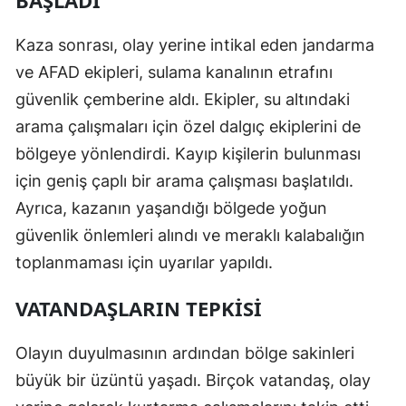
BAŞLADI
Mersin
Kaza sonrası, olay yerine intikal eden jandarma
İstanbul
ve AFAD ekipleri, sulama kanalının etrafını
güvenlik çemberine aldı. Ekipler, su altındaki
İzmir
arama çalışmaları için özel dalgıç ekiplerini de
Kars
bölgeye yönlendirdi. Kayıp kişilerin bulunması
Kastamonu
için geniş çaplı bir arama çalışması başlatıldı.
Ayrıca, kazanın yaşandığı bölgede yoğun
Kayseri
güvenlik önlemleri alındı ve meraklı kalabalığın
Kırklareli
toplanmaması için uyarılar yapıldı.
Kırşehir
VATANDAŞLARIN TEPKISI
Kocaeli
Olayın duyulmasının ardından bölge sakinleri
Konya
büyük bir üzüntü yaşadı. Birçok vatandaş, olay
Kütahya