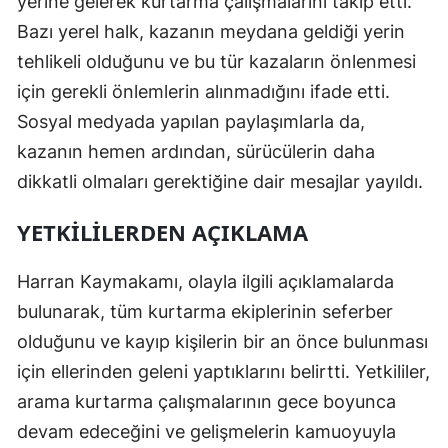
yerine gelerek kurtarma çalışmalarını takip etti.
Malatya
Bazı yerel halk, kazanın meydana geldiği yerin
tehlikeli olduğunu ve bu tür kazaların önlenmesi
Manisa
için gerekli önlemlerin alınmadığını ifade etti.
Kahramanmaraş
Sosyal medyada yapılan paylaşımlarla da,
kazanın hemen ardından, sürücülerin daha
Mardin
dikkatli olmaları gerektiğine dair mesajlar yayıldı.
Muğla
YETKILILERDEN AÇIKLAMA
Muş
Nevşehir
Harran Kaymakamı, olayla ilgili açıklamalarda
bulunarak, tüm kurtarma ekiplerinin seferber
Niğde
olduğunu ve kayıp kişilerin bir an önce bulunması
Ordu
için ellerinden geleni yaptıklarını belirtti. Yetkililer,
Rize
arama kurtarma çalışmalarının gece boyunca
devam edeceğini ve gelişmelerin kamuoyuyla
Sakarya