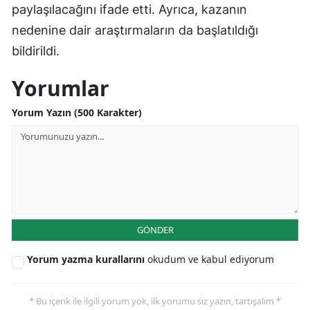
paylaşılacağını ifade etti. Ayrıca, kazanın
Samsun
nedenine dair araştırmaların da başlatıldığı
bildirildi.
Siirt
Sinop
Yorumlar
Sivas
Yorum Yazın (500 Karakter)
Tekirdağ
Tokat
Trabzon
Tunceli
GÖNDER
Şanlıurfa
Yorum yazma kurallarını
okudum ve kabul ediyorum
Uşak
* Bu içerik ile ilgili yorum yok, ilk yorumu siz yazın, tartışalım *
Van