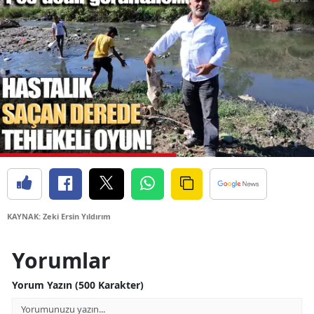
Bilecik
Bingöl
Bitlis
Bolu
Burdur
Bursa
Çanakkale
Çankırı
KAYNAK: Zeki Ersin Yıldırım
Çorum
Yorumlar
Denizli
Yorum Yazın (500 Karakter)
Diyarbakır