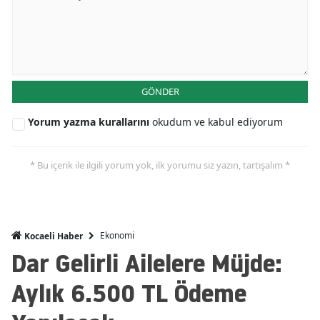
Edirne
Elazığ
Erzincan
GÖNDER
Erzurum
Yorum yazma kurallarını
okudum ve kabul ediyorum
Eskişehir
Gaziantep
* Bu içerik ile ilgili yorum yok, ilk yorumu siz yazın, tartışalım *
Giresun
Gümüşhane
Ekonomi
Kocaeli Haber
Hakkari
Dar Gelirli Ailelere Müjde:
Hatay
Aylık 6.500 TL Ödeme
Isparta