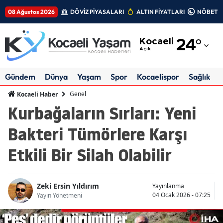
08 Ağustos 2026
DÖVİZ PİYASALARI
ALTIN FİYATLARI
NÖBETÇİ
Adana
Kocaeli
24
°
Adıyaman
Açık
Afyonkarahisar
Gündem
Dünya
Yaşam
Spor
Kocaelispor
Sağlık
Ağrı
Genel
Kocaeli Haber
Kurbağaların Sırları: Yeni
Amasya
Bakteri Tümörlere Karşı
Ankara
Etkili Bir Silah Olabilir
Antalya
Artvin
Zeki Ersin Yıldırım
Yayınlanma
Aydın
04 Ocak 2026 - 07:25
Yayın Yönetmeni
Balıkesir