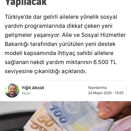
Yapılacak
Mersin
Türkiye’de dar gelirli ailelere yönelik sosyal
İstanbul
yardım programlarında dikkat çeken yeni
İzmir
gelişmeler yaşanıyor. Aile ve Sosyal Hizmetler
Bakanlığı tarafından yürütülen yeni destek
Kars
modeli kapsamında ihtiyaç sahibi ailelere
Kastamonu
sağlanan nakdi yardım miktarının 6.500 TL
Kayseri
seviyesine çıkarıldığı açıklandı.
Kırklareli
Yiğit Aksüt
Yayınlanma
Kırşehir
24 Mayıs 2026 - 16:05
Yazar
Kocaeli
Konya
Kütahya