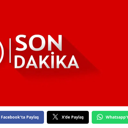
Bilecik
Bingöl
Bitlis
Bolu
Burdur
Bursa
Çanakkale
Çankırı
Çorum
Denizli
Facebook'ta Paylaş
X'de Paylaş
Whatsapp'
Diyarbakır