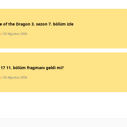
Edirne
Elazığ
 of the Dragon 3. sezon 7. bölüm izle
Erzincan
m
/ 03 Ağustos 2026
Erzurum
Eskişehir
Gaziantep
17 11. bölüm fragmanı geldi mi?
Giresun
m
/ 03 Ağustos 2026
Gümüşhane
Hakkari
Hatay
Isparta