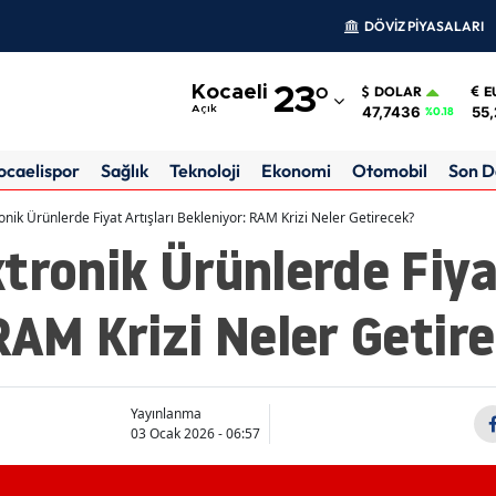
DÖVİZ PİYASALARI
Adana
Kocaeli
23
°
DOLAR
E
Adıyaman
47,7436
55,
Açık
%0.18
Afyonkarahisar
ocaelispor
Sağlık
Teknoloji
Ekonomi
Otomobil
Son D
Ağrı
onik Ürünlerde Fiyat Artışları Bekleniyor: RAM Krizi Neler Getirecek?
tronik Ürünlerde Fiya
Amasya
Ankara
RAM Krizi Neler Getir
Antalya
Artvin
Yayınlanma
Aydın
03 Ocak 2026 - 06:57
Balıkesir