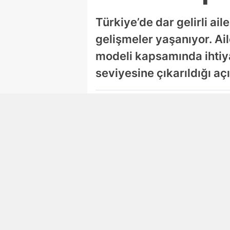
Türkiye’de dar gelirli ai
gelişmeler yaşanıyor. Ai
modeli kapsamında ihtiya
seviyesine çıkarıldığı aç
Yiğit Aksüt
Yazar