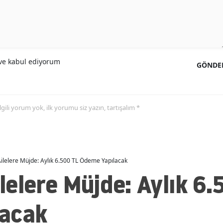
Mersin
İstanbul
İzmir
e kabul ediyorum
GÖNDE
Kars
Kastamonu
 ilgili yorum yok, ilk yorumu siz yazın, tartışalım *
Kayseri
Kırklareli
Kırşehir
 Ailelere Müjde: Aylık 6.500 TL Ödeme Yapılacak
ilelere Müjde: Aylık 6
Kocaeli
Konya
acak
Kütahya