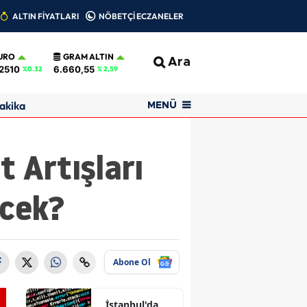
ALTIN FİYATLARI
NÖBETÇİ ECZANELER
URO
GRAM ALTIN
Ara
2510
6.660,55
%0.32
% 2,59
akika
MENÜ
t Artışları
ecek?
Abone Ol
İstanbul'da