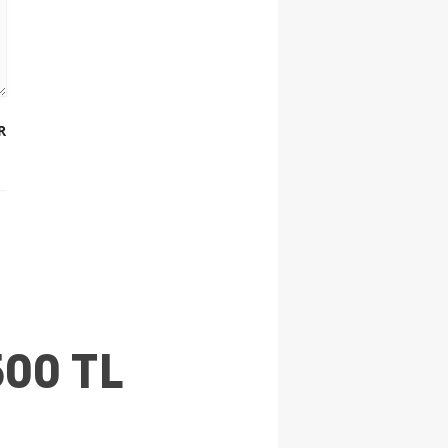
R
.500 TL