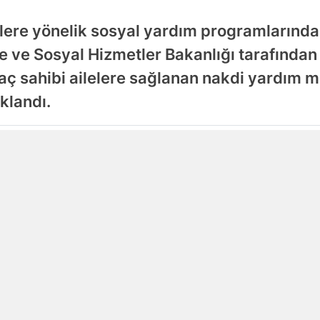
Malatya
lelere yönelik sosyal yardım programlarınd
Manisa
le ve Sosyal Hizmetler Bakanlığı tarafından
ç sahibi ailelere sağlanan nakdi yardım m
Kahramanmaraş
ıklandı.
Mardin
Muğla
Yayınlanma
24 Mayıs 2026 - 16:05
Muş
Nevşehir
Niğde
Ordu
Rize
Sakarya