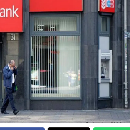
Bilecik
Bingöl
Bitlis
Bolu
Burdur
Bursa
Çanakkale
Çankırı
Çorum
Denizli
Diyarbakır