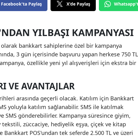
Facebook'ta Paylaş
X'de Paylaş
Whatsapp'
Edirne
Elazığ
'NDAN YILBAŞI KAMPANYASI
Erzincan
tı olarak bankkart sahiplerine özel bir kampanya
Erzurum
nda, 3 gün içerisinde başvuru yapan herkese 750 TL
Eskişehir
ampanya, özellikle yeni yıl alışverişleri için ekstra bir
Gaziantep
RI VE AVANTAJLAR
Giresun
Gümüşhane
ihleri arasında geçerli olacak. Katılım için Bankkart
S yoluyla katılım sağlanabilir. SMS ile katılmak
Hakkari
'ye SMS gönderebilirler. Kampanya süresince giyim,
Hatay
ekstili, züccaciye, hediyelik eşya, çiçek ve kitap
de Bankkart POS'undan tek seferde 2.500 TL ve üzeri
Isparta