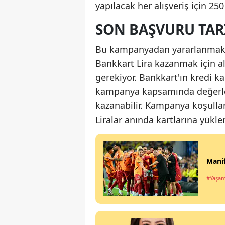
yapılacak her alışveriş için 25
SON BAŞVURU TAR
Bu kampanyadan yararlanmak is
Bankkart Lira kazanmak için a
gerekiyor. Bankkart'ın kredi kar
kampanya kapsamında değerlend
kazanabilir. Kampanya koşullar
Liralar anında kartlarına yükl
Manif
#Yaşa