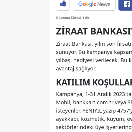
Okunma Süresi: 1 dk
ZIRAAT BANKASI
Ziraat Bankası, yılın son fırsa
sunuyor. Bu kampanya kapsamı
yılbaşı hediyesi verilecek. Bu k
avantaj sağlıyor.
KATILIM KOŞULLA
Kampanya, 1-31 Aralık 2023 tar
Mobil, bankkart.com.tr veya SM
isteyenler, YENIYIL yazıp 4757
ayakkabı, kozmetik, kuyum, ev t
sektörlerindeki üye işyerlerin