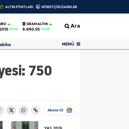
ALTIN FİYATLARI
NÖBETÇİ ECZANELER
URO
GRAM ALTIN
Ara
2510
6.660,55
%0.32
% 2,59
akika
MENÜ
yesi: 750
Abone Ol
YAŞ 2026