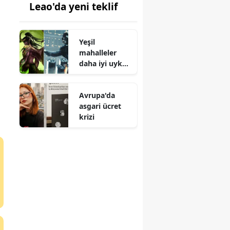
Leao'da yeni teklif
Yeşil
mahalleler
daha iyi uyku
sağlıyor
a
Avrupa'da
asgari ücret
krizi