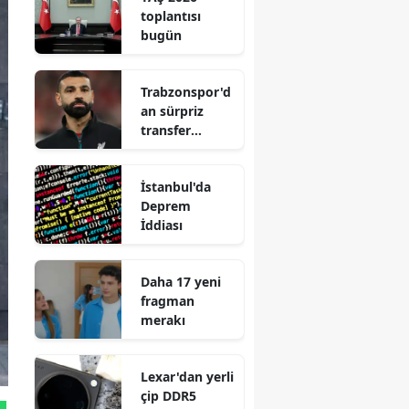
toplantısı
bugün
Trabzonspor'd
an sürpriz
transfer
hamlesi
İstanbul'da
Deprem
İddiası
Daha 17 yeni
fragman
merakı
Lexar'dan yerli
çip DDR5