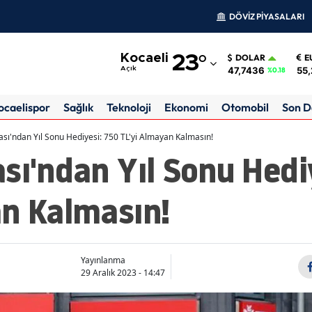
DÖVİZ PİYASALARI
Adana
Kocaeli
23
°
DOLAR
E
Adıyaman
47,7436
55,
Açık
%0.18
Afyonkarahisar
ocaelispor
Sağlık
Teknoloji
Ekonomi
Otomobil
Son D
Ağrı
ası'ndan Yıl Sonu Hediyesi: 750 TL'yi Almayan Kalmasın!
sı'ndan Yıl Sonu Hedi
Amasya
Ankara
an Kalmasın!
Antalya
Artvin
Yayınlanma
Aydın
29 Aralık 2023 - 14:47
Balıkesir