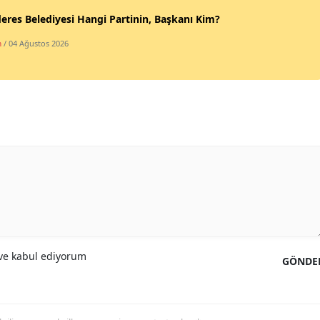
res Belediyesi Hangi Partinin, Başkanı Kim?
Malatya
m
/ 04 Ağustos 2026
Manisa
Kahramanmaraş
Mardin
Muğla
Muş
Nevşehir
Niğde
Ordu
e kabul ediyorum
GÖNDE
Rize
Sakarya