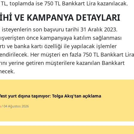
0 TL, toplamda ise 750 TL Bankkart Lira kazanılacak.
Mersin
IHI VE KAMPANYA DETAYLARI
İstanbul
teyenlerin son başvuru tarihi 31 Aralık 2023.
İzmir
lışverişten önce kampanyaya katılım sağlanması
Kars
tı ve banka kartı özelliği ile yapılacak işlemler
irilecek. Her müşteri en fazla 750 TL Bankkart Lir
Kastamonu
ını yerine getiren müşterilere kazanılan Bankkart
Kayseri
enecek.
Kırklareli
Kırşehir
est yurt dışına taşınıyor: Tolga Akış'tan açıklama
Kocaeli
m
/ 04 Ağustos 2026
Konya
Kütahya