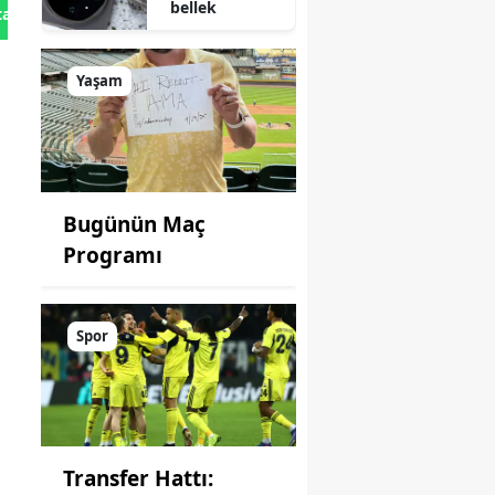
bellek
tan Gönder
Yaşam
Bugünün Maç
Programı
Spor
Transfer Hattı: