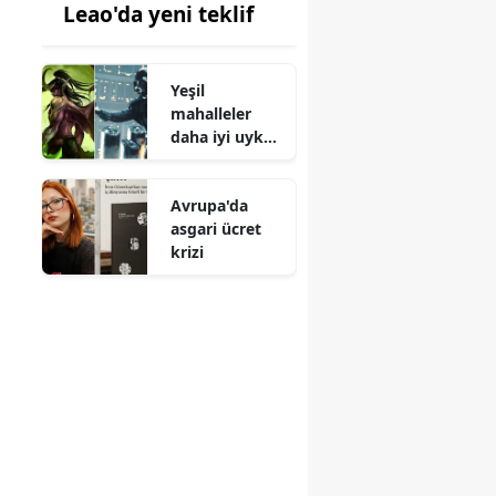
Leao'da yeni teklif
Yeşil
mahalleler
daha iyi uyku
sağlıyor
Avrupa'da
asgari ücret
krizi