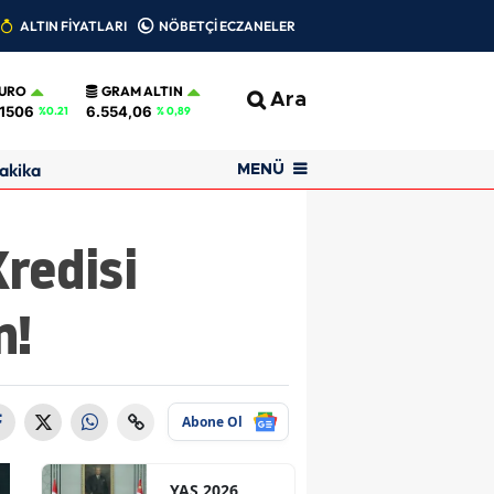
ALTIN FİYATLARI
NÖBETÇİ ECZANELER
URO
GRAM ALTIN
Ara
,1506
6.554,06
%0.21
% 0,89
akika
MENÜ
redisi
n!
Abone Ol
YAŞ 2026