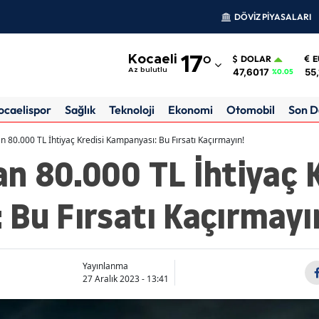
DÖVİZ PİYASALARI
Adana
Kocaeli
17
°
DOLAR
E
Adıyaman
47,6017
55
Az bulutlu
%0.05
Afyonkarahisar
ocaelispor
Sağlık
Teknoloji
Ekonomi
Otomobil
Son D
Ağrı
an 80.000 TL İhtiyaç Kredisi Kampanyası: Bu Fırsatı Kaçırmayın!
n 80.000 TL İhtiyaç K
Amasya
Ankara
Bu Fırsatı Kaçırmayı
Antalya
Artvin
Yayınlanma
Aydın
27 Aralık 2023 - 13:41
Balıkesir