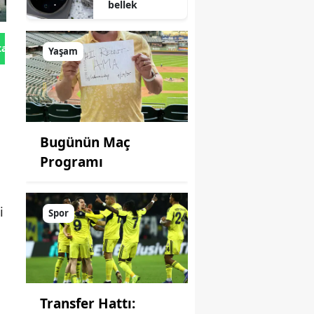
bellek
tan Gönder
Yaşam
Bugünün Maç
Programı
i
Spor
Transfer Hattı: