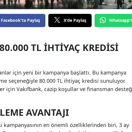
Edirne
Elazığ
Facebook'ta Paylaş
X'de Paylaş
Whatsapp'
Erzincan
Erzurum
0.000 TL İHTIYAÇ KREDISI
Eskişehir
Gaziantep
yanlar için yeni bir kampanya başlattı. Bu kampanya
Giresun
me seçeneğiyle 80.000 TL ihtiyaç kredisi sunuluyor.
r için Vakıfbank, cazip koşullar ve finansman desteğ
Gümüşhane
Hakkari
ELEME AVANTAJI
Hatay
si kampanyasının en önemli özelliklerinden biri, 3 ay
Isparta