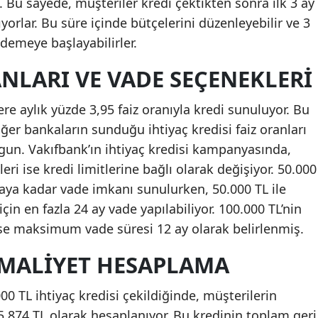
 Bu sayede, müşteriler kredi çektikten sonra ilk 3 ay
Mersin
rlar. Bu süre içinde bütçelerini düzenleyebilir ve 3
ödemeye başlayabilirler.
İstanbul
NLARI VE VADE SEÇENEKLERI
İzmir
Kars
e aylık yüzde 3,95 faiz oranıyla kredi sunuluyor. Bu
ğer bankaların sunduğu ihtiyaç kredisi faiz oranları
Kastamonu
gun. Vakıfbank’ın ihtiyaç kredisi kampanyasında,
Kayseri
ri ise kredi limitlerine bağlı olarak değişiyor. 50.000
 aya kadar vade imkanı sunulurken, 50.000 TL ile
Kırklareli
çin en fazla 24 ay vade yapılabiliyor. 100.000 TL’nin
Kırşehir
ise maksimum vade süresi 12 ay olarak belirlenmiş.
Kocaeli
I MALIYET HESAPLAMA
Konya
00 TL ihtiyaç kredisi çekildiğinde, müşterilerin
Kütahya
 5.874 TL olarak hesaplanıyor. Bu kredinin toplam geri