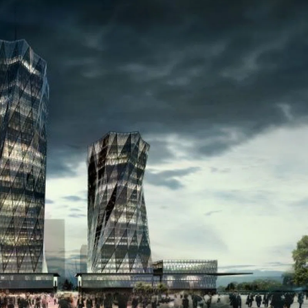
Bilecik
Bingöl
Bitlis
Bolu
Burdur
Bursa
Çanakkale
Çankırı
Çorum
Denizli
Diyarbakır