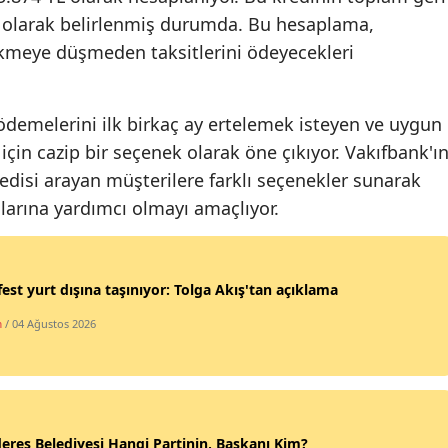
L olarak belirlenmiş durumda. Bu hesaplama,
Malatya
ikmeye düşmeden taksitlerini ödeyecekleri
Manisa
Kahramanmaraş
ödemelerini ilk birkaç ay ertelemek isteyen ve uygun
 için cazip bir seçenek olarak öne çıkıyor. Vakıfbank'ı
Mardin
edisi arayan müşterilere farklı seçenekler sunarak
Muğla
alarına yardımcı olmayı amaçlıyor.
Muş
Nevşehir
est yurt dışına taşınıyor: Tolga Akış'tan açıklama
Niğde
m
/ 04 Ağustos 2026
Ordu
Rize
Sakarya
res Belediyesi Hangi Partinin, Başkanı Kim?