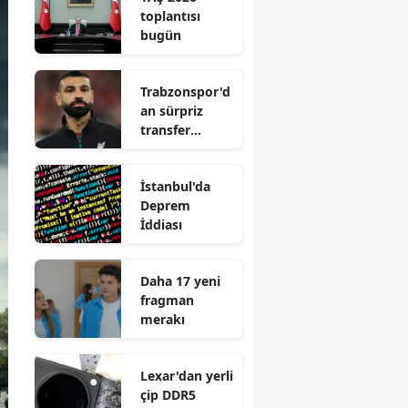
toplantısı
bugün
Trabzonspor'd
an sürpriz
transfer
hamlesi
İstanbul'da
Deprem
İddiası
Daha 17 yeni
fragman
merakı
Lexar'dan yerli
çip DDR5