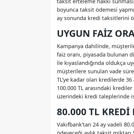
taksit erteleme hakkı sunması.
boyunca taksit ödemesi yapmıyo
ay sonunda kredi taksitlerini 
UYGUN FAIZ ORA
Kampanya dahilinde, müşteriler
faiz oranı, piyasada bulunan di
ile kıyaslandığında oldukça uy
müşterilere sunulan vade sürele
TL’ye kadar olan kredilerde 36
100.000 TL arasındaki krediler i
üzerindeki kredi taleplerinde 
80.000 TL KRED
Vakıfbank’tan 24 ay vadeli 80.0
ödeyeceği aylık taksit miktarı