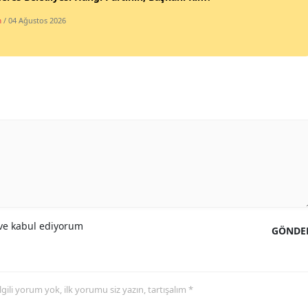
m
/ 04 Ağustos 2026
Samsun
Siirt
Sinop
Sivas
Tekirdağ
Tokat
Trabzon
Tunceli
e kabul ediyorum
GÖNDE
Şanlıurfa
Uşak
 ilgili yorum yok, ilk yorumu siz yazın, tartışalım *
Van