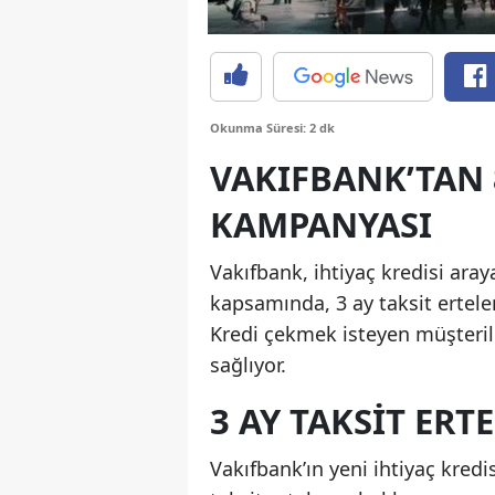
Okunma Süresi: 2 dk
VAKIFBANK’TAN 8
KAMPANYASI
Vakıfbank, ihtiyaç kredisi ara
kapsamında, 3 ay taksit ertele
Kredi çekmek isteyen müşterile
sağlıyor.
3 AY TAKSIT ERT
Vakıfbank’ın yeni ihtiyaç kredi