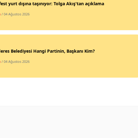
est yurt dışına taşınıyor: Tolga Akış'tan açıklama
Yalova
m
/ 04 Ağustos 2026
Karabük
Kilis
Osmaniye
res Belediyesi Hangi Partinin, Başkanı Kim?
m
/ 04 Ağustos 2026
Düzce