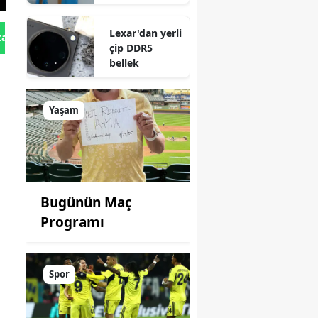
Lexar'dan yerli
tan Gönder
çip DDR5
bellek
Yaşam
Bugünün Maç
Programı
Spor