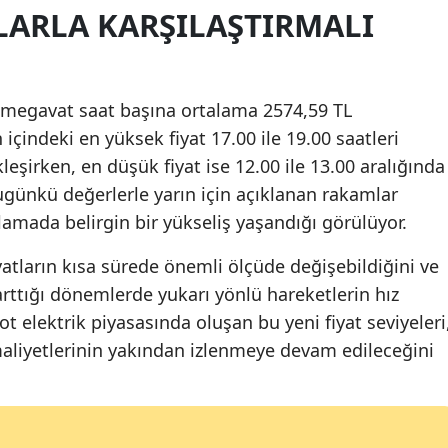
LARLA KARŞILAŞTIRMALI
Yozgat
Zonguldak
 megavat saat başına ortalama 2574,59 TL
Aksaray
çindeki en yüksek fiyat 17.00 ile 19.00 saatleri
Bayburt
eşirken, en düşük fiyat ise 12.00 ile 13.00 aralığında
ugünkü değerlerle yarın için açıklanan rakamlar
Karaman
alamada belirgin bir yükseliş yaşandığı görülüyor.
Kırıkkale
yatların kısa sürede önemli ölçüde değişebildiğini ve
Batman
rttığı dönemlerde yukarı yönlü hareketlerin hız
t elektrik piyasasında oluşan bu yeni fiyat seviyeleri
Şırnak
liyetlerinin yakından izlenmeye devam edileceğini
Bartın
Ardahan
Iğdır