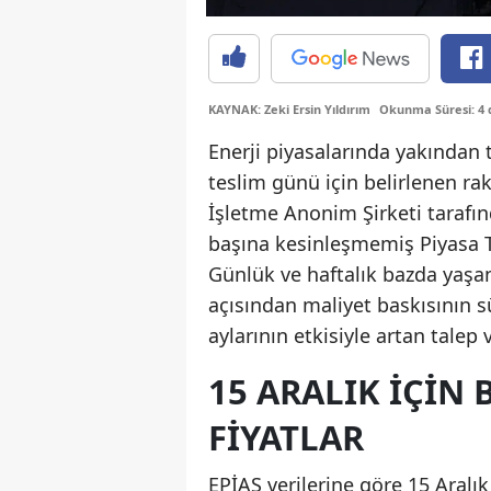
KAYNAK: Zeki Ersin Yıldırım
Okunma Süresi: 4 
Enerji piyasalarında yakından t
teslim günü için belirlenen ra
İşletme Anonim Şirketi tarafın
başına kesinleşmemiş Piyasa Ta
Günlük ve haftalık bazda yaşan
açısından maliyet baskısının s
aylarının etkisiyle artan talep 
15 ARALIK İÇIN
FIYATLAR
EPİAŞ verilerine göre 15 Aral