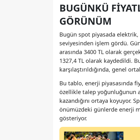
BUGÜNKÜ FIYAT
GÖRÜNÜM
Bugün spot piyasada elektrik,
seviyesinden işlem gördü. Gün i
arasında 3400 TL olarak gerçekl
1327,4 TL olarak kaydedildi. B
karşılaştırıldığında, genel ort
Bu tablo, enerji piyasasında fi
özellikle talep yoğunluğunun a
kazandığını ortaya koyuyor. Spo
önümüzdeki günlerde enerji ma
gösteriyor.