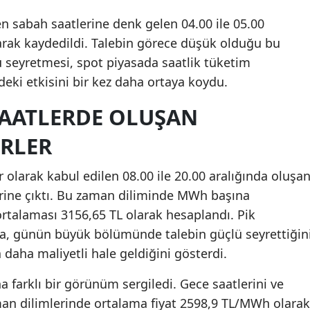
Malatya
en sabah saatlerine denk gelen 04.00 ile 05.00
rak kaydedildi. Talebin görece düşük olduğu bu
Manisa
lü seyretmesi, spot piyasada saatlik tüketim
Kahramanmaraş
ndeki etkisini bir kez daha ortaya koydu.
Mardin
 SAATLERDE OLUŞAN
Muğla
RLER
Muş
r olarak kabul edilen 08.00 ile 20.00 aralığında oluşa
Nevşehir
erine çıktı. Bu zaman diliminde MWh başına
rtalaması 3156,65 TL olarak hesaplandı. Pik
Niğde
a, günün büyük bölümünde talebin güçlü seyrettiğin
Ordu
 daha maliyetli hale geldiğini gösterdi.
Rize
ha farklı bir görünüm sergiledi. Gece saatlerini ve
an dilimlerinde ortalama fiyat 2598,9 TL/MWh olarak
Sakarya