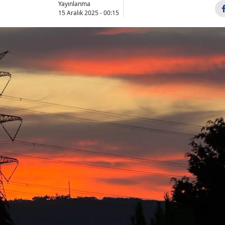
Yayınlanma
Bilecik
15 Aralık 2025 - 00:15
Bingöl
Bitlis
Bolu
Burdur
Bursa
Çanakkale
Çankırı
Çorum
Denizli
Diyarbakır