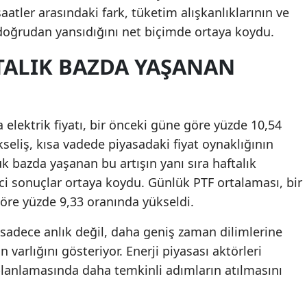
 saatler arasındaki fark, tüketim alışkanlıklarının ve
Samsun
doğrudan yansıdığını net biçimde ortaya koydu.
Siirt
TALIK BAZDA YAŞANAN
Sinop
Sivas
elektrik fiyatı, bir önceki güne göre yüzde 10,54
Tekirdağ
seliş, kısa vadede piyasadaki fiyat oynaklığının
k bazda yaşanan bu artışın yanı sıra haftalık
Tokat
ici sonuçlar ortaya koydu. Günlük PTF ortalaması, bir
Trabzon
öre yüzde 9,33 oranında yükseldi.
Tunceli
da sadece anlık değil, daha geniş zaman dilimlerine
Şanlıurfa
n varlığını gösteriyor. Enerji piyasası aktörleri
 planlamasında daha temkinli adımların atılmasını
Uşak
Van