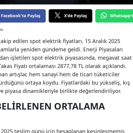
Edirne
Facebook'ta Paylaş
X'de Paylaş
Whatsapp'
Elazığ
dk
Erzincan
akip edilen spot elektrik fiyatları, 15 Aralık 2025
Erzurum
kamlarla yeniden gündeme geldi. Enerji Piyasaları
Eskişehir
dan işletilen spot elektrik piyasasında, megavat saat
kas Fiyatı ortalaması 2877,78 TL olarak açıklandı.
Gaziantep
an artışlar, hem sanayi hem de ticari tüketiciler
Giresun
ürdüğünü ortaya koydu. Fiyatlardaki bu yükseliş, kış
ve piyasa dinamikleriyle birlikte değerlendiriliyor.
Gümüşhane
 BELIRLENEN ORTALAMA
Hakkari
Hatay
Isparta
ık 2025 teslim günü için hesaplanan kesinleşmemiş