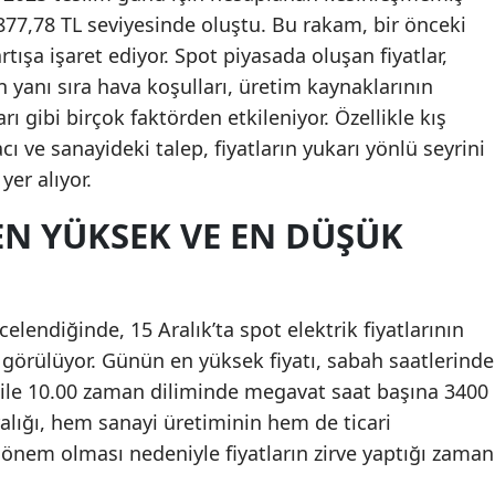
877,78 TL seviyesinde oluştu. Bu rakam, bir önceki
Mersin
rtışa işaret ediyor. Spot piyasada oluşan fiyatlar,
İstanbul
n yanı sıra hava koşulları, üretim kaynaklarının
ı gibi birçok faktörden etkileniyor. Özellikle kış
İzmir
 ve sanayideki talep, fiyatların yukarı yönlü seyrini
Kars
er alıyor.
Kastamonu
EN YÜKSEK VE EN DÜŞÜK
Kayseri
Kırklareli
celendiğinde, 15 Aralık’ta spot elektrik fiyatlarının
Kırşehir
i görülüyor. Günün en yüksek fiyatı, sabah saatlerinde
 ile 10.00 zaman diliminde megavat saat başına 3400
Kocaeli
ralığı, hem sanayi üretiminin hem de ticari
Konya
 dönem olması nedeniyle fiyatların zirve yaptığı zaman
Kütahya