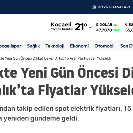
DÖVİZ PİYASALARI
Adana
Kocaeli
21
°
DOLAR
E
Adıyaman
47,7070
55,
Parçalı bulutlu
%0.17
Afyonkarahisar
ocaelispor
Sağlık
Teknoloji
Ekonomi
Otomobil
Son D
Ağrı
kte Yeni Gün Öncesi Dikkat Çeken Artış: 15 Aralık’ta Fiyatlar Yükseldi
kte Yeni Gün Öncesi 
Amasya
Ankara
lık’ta Fiyatlar Yüksel
Antalya
Artvin
ndan takip edilen spot elektrik fiyatları, 1
Aydın
la yeniden gündeme geldi.
Balıkesir