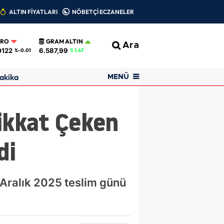
ALTIN FİYATLARI
NÖBETÇİ ECZANELER
URO
GRAM ALTIN
Ara
0122
6.587,99
%-0.01
% 1,47
akika
MENÜ
Dikkat Çeken
di
5 Aralık 2025 teslim günü