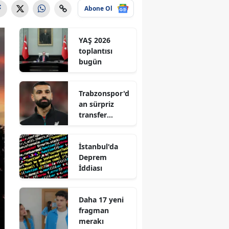
Abone Ol
YAŞ 2026
toplantısı
bugün
Trabzonspor'd
an sürpriz
transfer
hamlesi
İstanbul'da
Deprem
İddiası
Daha 17 yeni
fragman
merakı