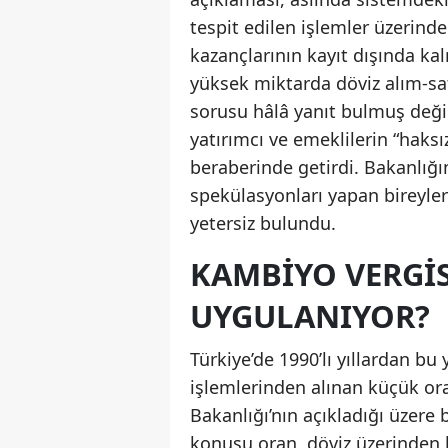
tespit edilen işlemler üzerinde
kazançlarının kayıt dışında ka
yüksek miktarda döviz alım-sa
sorusu hâlâ yanıt bulmuş deği
yatırımcı ve emeklilerin “haksız
beraberinde getirdi. Bakanlığı
spekülasyonları yapan bireyle
yetersiz bulundu.
KAMBIYO VERGIS
UYGULANIYOR?
Türkiye’de 1990’lı yıllardan b
işlemlerinden alınan küçük oran
Bakanlığı’nın açıkladığı üzere
konusu oran, döviz üzerinden b