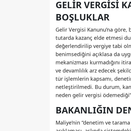
GELIR VERGISI
BOŞLUKLAR
Gelir Vergisi Kanunu’na göre, b
tutarda kazanç elde etmesi du
değerlendirilip vergiye tabi o
benimsediğini açıklasa da uyg
mekanizması kurmadığını itiraf
ve devamlılık arz edecek şekild
tür işlemlerin kapsamı, denet
netleştirilmedi. Bu durum, ka
neden gelir vergisi ödemediğ
BAKANLIĞIN DEN
Maliye’nin “denetim ve tarama
açıklaması, aslında sistemdek