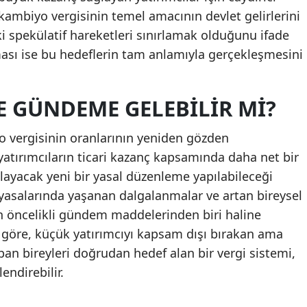
ambiyo vergisinin temel amacının devlet gelirlerini
Samsun
i spekülatif hareketleri sınırlamak olduğunu ifade
Siirt
ması ise bu hedeflerin tam anlamıyla gerçekleşmesini
Sinop
 GÜNDEME GELEBILIR MI?
Sivas
Tekirdağ
 vergisinin oranlarının yeniden gözden
 yatırımcıların ticari kazanç kapsamında daha net bir
Tokat
ğlayacak yeni bir yasal düzenleme yapılabileceği
Trabzon
iyasalarında yaşanan dalgalanmalar ve artan bireysel
 öncelikli gündem maddelerinden biri haline
Tunceli
göre, küçük yatırımcıyı kapsam dışı bırakan ama
Şanlıurfa
apan bireyleri doğrudan hedef alan bir vergi sistemi,
endirebilir.
Uşak
Van