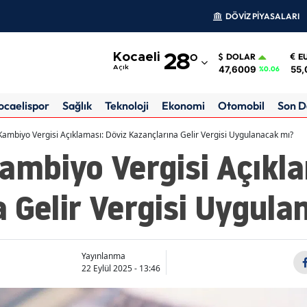
DÖVİZ PİYASALARI
Adana
Kocaeli
28
°
DOLAR
E
Adıyaman
47,6009
55,
Açık
%0.06
Afyonkarahisar
ocaelispor
Sağlık
Teknoloji
Ekonomi
Otomobil
Son D
Ağrı
Kambiyo Vergisi Açıklaması: Döviz Kazançlarına Gelir Vergisi Uygulanacak mı?
ambiyo Vergisi Açıkla
Amasya
Ankara
 Gelir Vergisi Uygula
Antalya
Artvin
Yayınlanma
Aydın
22 Eylül 2025 - 13:46
Balıkesir