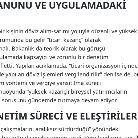
 KANUNU VE UYGULAMADAKI
Mersin
İstanbul
ir kişinin döviz alım-satımı yoluyla düzenli ve yüksek
İzmir
rumunda bu gelir “ticari kazanç” olarak
Kars
lmalı. Bakanlık da teorik olarak bu görüşü
ulamada kapsayıcı ve zorunlu bir denetim
Kastamonu
 etti. Yapılan açıklamada, “ticari organizasyon içinde
Kayseri
e yapılan döviz işlemleri vergilendirilir” denilse de, b
im yöntemi ve vergiye yansıtılma süreci
Kırklareli
muoyunda “yüksek kazançlı bireysel yatırımcıların
Kırşehir
i” sorusunu gündemde tutmaya devam ediyor.
Kocaeli
ETIM SÜRECI VE ELEŞTIRILER
Konya
 çalışmalarını aralıksız sürdürdüğü” yönündeki
Kütahya
i boşluğu da gözler önüne serdi. Vergilendirme, anca