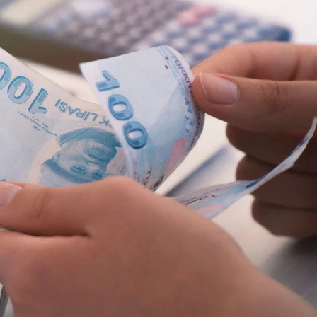
Bilecik
Bingöl
Bitlis
Bolu
Burdur
Bursa
Çanakkale
Çankırı
Çorum
Denizli
Diyarbakır