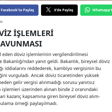
Edirne
Facebook'ta Paylaş
X'de Paylaş
Whatsapp'
Elazığ
dk
Erzincan
IZ İŞLEMLERI
Erzurum
SAVUNMASI
Eskişehir
den döviz işlemlerinin vergilendirilmesi
Gaziantep
 Bakanlığı’ndan yanıt geldi. Bakanlık, bireysel döviz
dığı iddialarını reddederek, kambiyo vergisinin bu
Giresun
iğini vurguladı. Ancak döviz ticaretinden yüksek
Gümüşhane
eden gelir vergisi alınmadığı sorusu yanıtsız
Hakkari
 işlemleri üzerinden alınan binde 2 oranındaki
icari kazanç kapsamına giren bireysel döviz alım-
Hatay
gulama örneği paylaşılmadı.
Isparta