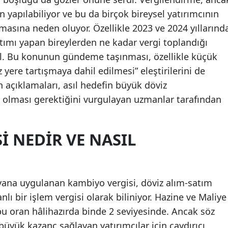
n yapılabiliyor ve bu da birçok bireysel yatırımcının
Malatya
lmasına neden oluyor. Özellikle 2023 ve 2024 yıllarınd
Manisa
tımı yapan bireylerden ne kadar vergi toplandığı
l. Bu konunun gündeme taşınması, özellikle küçük
Kahramanmaraş
 yere tartışmaya dahil edilmesi” eleştirilerini de
Mardin
n açıklamaları, asıl hedefin büyük döviz
r olması gerektiğini vurgulayan uzmanlar tarafından
Muğla
Muş
I NEDIR VE NASIL
Nevşehir
Niğde
u yana uygulanan kambiyo vergisi, döviz alım-satım
Ordu
lı bir işlem vergisi olarak biliniyor. Hazine ve Maliye
Rize
 bu oran hâlihazırda binde 2 seviyesinde. Ancak söz
üyük kazanç sağlayan yatırımcılar için caydırıcı
Sakarya