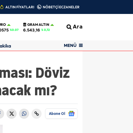
ALTIN FİYATLARI
NÖBETÇİ ECZANELER
URO
GRAM ALTIN
Ara
0575
6.543,16
%0.07
% 0,72
akika
MENÜ
ması: Döviz
nacak mı?
Abone Ol