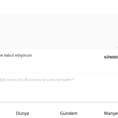
Yozgat
Zonguldak
Aksaray
Bayburt
Karaman
e kabul ediyorum
GÖNDE
Kırıkkale
Batman
 ilgili yorum yok, ilk yorumu siz yazın, tartışalım *
Şırnak
Bartın
Ardahan
Dünya
Gündem
Manşet
Iğdır