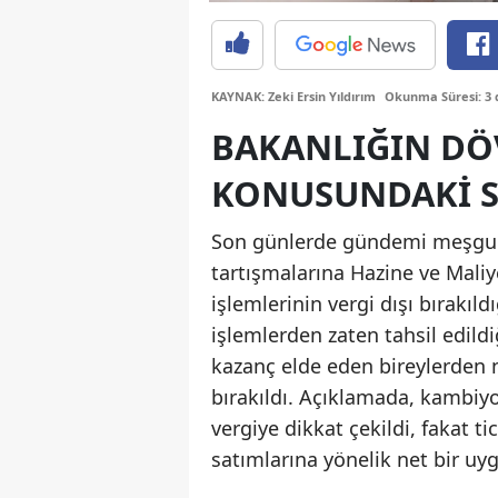
KAYNAK: Zeki Ersin Yıldırım
Okunma Süresi: 3 
BAKANLIĞIN DÖV
KONUSUNDAKI 
Son günlerde gündemi meşgul e
tartışmalarına Hazine ve Maliye
işlemlerinin vergi dışı bırakıl
işlemlerden zaten tahsil edild
kazanç elde eden bireylerden n
bırakıldı. Açıklamada, kambiyo
vergiye dikkat çekildi, fakat t
satımlarına yönelik net bir uy