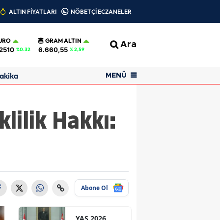
ALTIN FİYATLARI
NÖBETÇİ ECZANELER
URO
GRAM ALTIN
Ara
2510
6.660,55
%0.32
% 2,59
akika
MENÜ
lilik Hakkı:
Abone Ol
YAŞ 2026