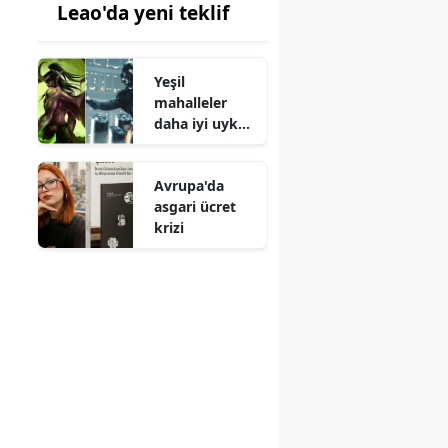
Leao'da yeni teklif
Yeşil
mahalleler
daha iyi uyku
sağlıyor
Avrupa'da
asgari ücret
krizi