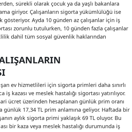
erden, sürekli olarak çocuk ya da yaşlı bakanlara
Mersin
ma giriyor. Çalışanların sigorta yükümlülüğü ise
ık gösteriyor. Ayda 10 günden az çalışanlar için iş
İstanbul
ortası zorunlu tutulurken, 10 günden fazla çalışanlar
İzmir
eklilik dahil tüm sosyal güvenlik haklarından
Kars
Kastamonu
ÇALIŞANLARIN
Kayseri
I
Kırklareli
an ev hizmetlileri için sigorta primleri daha sınırlı
 iş kazası ve meslek hastalığı sigortası yatırılıyor.
Kırşehir
sgari ücret üzerinden hesaplanan günlük prim oranı
Kocaeli
da günlük 17,34 TL prim anlamına geliyor. Haftada bir
Konya
ışanın aylık sigorta primi yaklaşık 69 TL oluyor. Bu
lası bir kaza veya meslek hastalığı durumunda iş
Kütahya