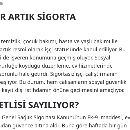
dk
Edirne
R ARTIK SIGORTA
Elazığ
Erzincan
temizlik, çocuk bakımı, hasta ve yaşlı bakımı ile
Erzurum
r artık resmi olarak işçi statüsünde kabul ediliyor. Bu
Eskişehir
leri de işveren konumuna geçmiş oluyor. Sosyal
rürlüğe koyduğu düzenleme, ev hizmetlerinde
Gaziantep
zorunlu hale getirdi. Sigortasız işçi çalıştırmanın
Giresun
 başlıyor. Bu durum, hem çalışanların sosyal güvenlik
kayıt dışı istihdamın önüne geçilmesini amaçlıyor.
Gümüşhane
TLISI SAYILIYOR?
Hakkari
Hatay
ve Genel Sağlık Sigortası Kanunu’nun Ek-9. maddesi, e
udan güvence altına aldı. Buna göre haftada bir gün
Isparta