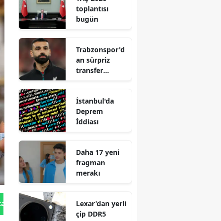
toplantısı
bugün
Trabzonspor'd
an sürpriz
transfer
hamlesi
İstanbul'da
Deprem
İddiası
Daha 17 yeni
fragman
merakı
Lexar'dan yerli
tan Gönder
çip DDR5