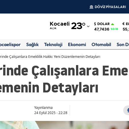
DÖVİZ PİYASALARI
Adana
Kocaeli
23
°
DOLAR
E
Adıyaman
47,7436
55,
Açık
%0.18
Afyonkarahisar
ocaelispor
Sağlık
Teknoloji
Ekonomi
Otomobil
Son D
Ağrı
rinde Çalışanlara Emeklilik Hakkı: Yeni Düzenlemenin Detayları
inde Çalışanlara Emek
Amasya
Ankara
emenin Detayları
Antalya
Artvin
Yayınlanma
Aydın
24 Eylül 2025 - 22:28
Balıkesir