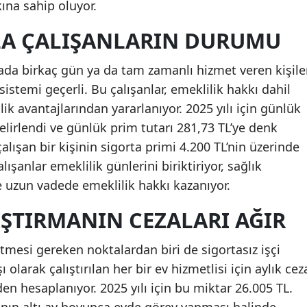
na sahip oluyor.
Malatya
LA ÇALIŞANLARIN DURUMU
Manisa
tada birkaç gün ya da tam zamanlı hizmet veren kişile
Kahramanmaraş
sistemi geçerli. Bu çalışanlar, emeklilik hakkı dahil
Mardin
k avantajlarından yararlanıyor. 2025 yılı için günlük
elirlendi ve günlük prim tutarı 281,73 TL’ye denk
Muğla
alışan bir kişinin sigorta primi 4.200 TL’nin üzerinde
Muş
ışanlar emeklilik günlerini biriktiriyor, sağlık
e uzun vadede emeklilik hakkı kazanıyor.
Nevşehir
IŞTIRMANIN CEZALARI AĞIR
Niğde
Ordu
etmesi gereken noktalardan biri de sigortasız işçi
ı olarak çalıştırılan her bir ev hizmetlisi için aylık cez
Rize
den hesaplanıyor. 2025 yılı için bu miktar 26.005 TL.
Sakarya