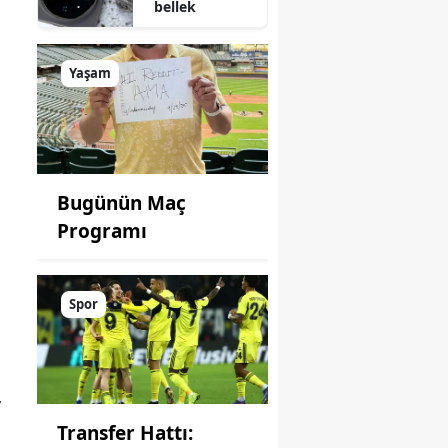
bellek
Yaşam
Bugünün Maç
Programı
Spor
v
Transfer Hattı: