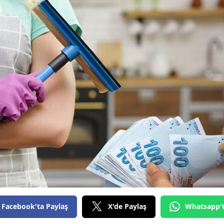
Bilecik
Bingöl
Bitlis
Bolu
Burdur
Bursa
Çanakkale
Çankırı
Çorum
Denizli
Facebook'ta Paylaş
X'de Paylaş
Whatsapp'
Diyarbakır