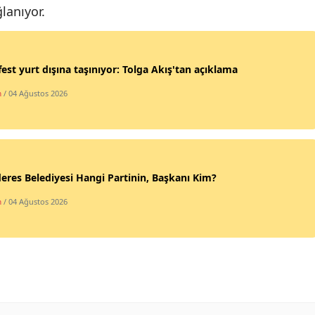
lanıyor.
Yalova
Karabük
est yurt dışına taşınıyor: Tolga Akış'tan açıklama
Kilis
m
/ 04 Ağustos 2026
Osmaniye
Düzce
res Belediyesi Hangi Partinin, Başkanı Kim?
m
/ 04 Ağustos 2026