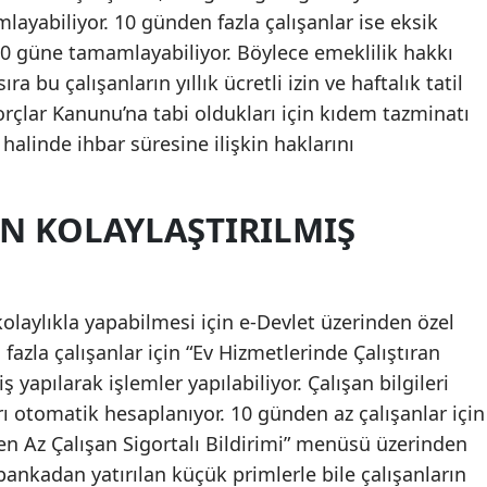
layabiliyor. 10 günden fazla çalışanlar ise eksik
Yozgat
30 güne tamamlayabiliyor. Böylece emeklilik hakkı
ra bu çalışanların yıllık ücretli izin ve haftalık tatil
Zonguldak
rçlar Kanunu’na tabi oldukları için kıdem tazminatı
Aksaray
 halinde ihbar süresine ilişkin haklarını
Bayburt
ÇIN KOLAYLAŞTIRILMIŞ
Karaman
Kırıkkale
Batman
kolaylıkla yapabilmesi için e-Devlet üzerinden özel
azla çalışanlar için “Ev Hizmetlerinde Çalıştıran
Şırnak
 yapılarak işlemler yapılabiliyor. Çalışan bilgileri
Bartın
rı otomatik hesaplanıyor. 10 günden az çalışanlar için
Ardahan
n Az Çalışan Sigortalı Bildirimi” menüsü üzerinden
bankadan yatırılan küçük primlerle bile çalışanların
Iğdır