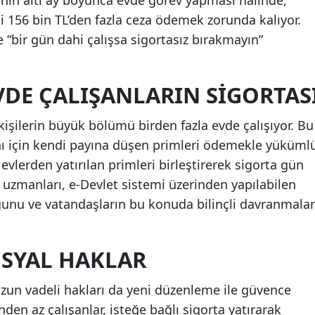
ışanın altı ay boyunca evde görev yapması halinde,
 156 bin TL’den fazla ceza ödemek zorunda kalıyor.
Samsun
 “bir gün dahi çalışsa sigortasız bırakmayın”
Siirt
Sinop
VDE ÇALIŞANLARIN SIGORTAS
Sivas
işilerin büyük bölümü birden fazla evde çalışıyor. Bu
Tekirdağ
nı için kendi payına düşen primleri ödemekle yüküml
ı evlerden yatırılan primleri birleştirerek sigorta gün
Tokat
 uzmanları, e-Devlet sistemi üzerinden yapılabilen
Trabzon
ğunu ve vatandaşların bu konuda bilinçli davranmalar
Tunceli
OSYAL HAKLAR
Şanlıurfa
Uşak
uzun vadeli hakları da yeni düzenleme ile güvence
den az çalışanlar, isteğe bağlı sigorta yatırarak
Van