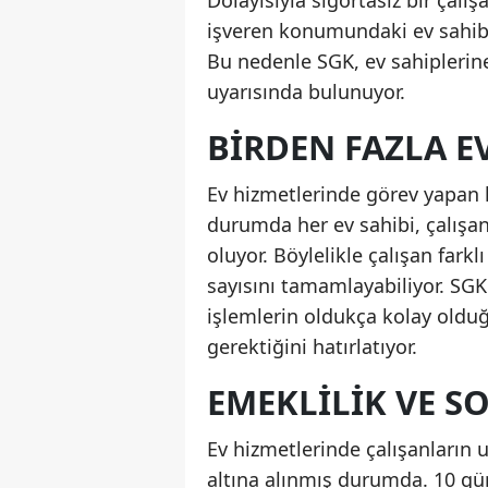
Dolayısıyla sigortasız bir çal
işveren konumundaki ev sahibi
Bu nedenle SGK, ev sahiplerine
uyarısında bulunuyor.
BIRDEN FAZLA E
Ev hizmetlerinde görev yapan k
durumda her ev sahibi, çalışa
oluyor. Böylelikle çalışan farkl
sayısını tamamlayabiliyor. SGK
işlemlerin oldukça kolay oldu
gerektiğini hatırlatıyor.
EMEKLILIK VE S
Ev hizmetlerinde çalışanların 
altına alınmış durumda. 10 gün