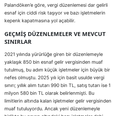
Palandöken’e göre, vergi düzenlemesi dar gelirli
Samsun
esnaf için ciddi risk taşıyor ve bazı işletmelerin
Siirt
kepenk kapatmasına yol açabilir.
Sinop
GEÇMIŞ DÜZENLEMELER VE MEVCUT
SINIRLAR
Sivas
Tekirdağ
2021 yılında yürürlüğe giren bir düzenlemeyle
Tokat
yaklaşık 850 bin esnaf gelir vergisinden muaf
tutulmuş, bu adım küçük işletmeler için büyük bir
Trabzon
nefes olmuştu. 2025 yılı için basit usulde vergi
Tunceli
sınırı; yıllık alım tutarı 990 bin TL, satış tutarı ise 1
milyon 580 bin TL olarak belirlenmişti. Bu
Şanlıurfa
limitlerin altında kalan işletmeler gelir vergisinden
Uşak
muaf tutuluyordu. Ancak yeni düzenlemeyle
Van