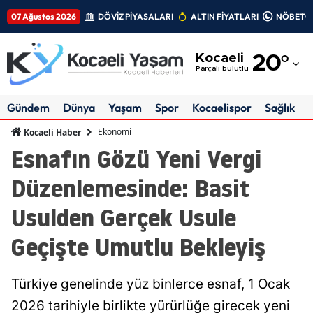
07 Ağustos 2026
DÖVİZ PİYASALARI
ALTIN FİYATLARI
NÖBETÇİ
Adana
Kocaeli
20
°
Adıyaman
Parçalı bulutlu
Afyonkarahisar
Gündem
Dünya
Yaşam
Spor
Kocaelispor
Sağlık
Ağrı
Ekonomi
Kocaeli Haber
Esnafın Gözü Yeni Vergi
Amasya
Düzenlemesinde: Basit
Ankara
Usulden Gerçek Usule
Antalya
Geçişte Umutlu Bekleyiş
Artvin
Aydın
Türkiye genelinde yüz binlerce esnaf, 1 Ocak
Balıkesir
2026 tarihiyle birlikte yürürlüğe girecek yeni