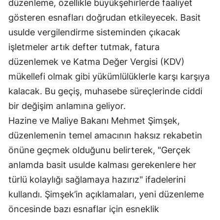
düzenleme, özellikle büyükşehirlerde faaliyet
Mersin
gösteren esnafları doğrudan etkileyecek. Basit
usulde vergilendirme sisteminden çıkacak
İstanbul
işletmeler artık defter tutmak, fatura
İzmir
düzenlemek ve Katma Değer Vergisi (KDV)
Kars
mükellefi olmak gibi yükümlülüklerle karşı karşıya
kalacak. Bu geçiş, muhasebe süreçlerinde ciddi
Kastamonu
bir değişim anlamına geliyor.
Kayseri
Hazine ve Maliye Bakanı Mehmet Şimşek,
Kırklareli
düzenlemenin temel amacının haksız rekabetin
önüne geçmek olduğunu belirterek, "Gerçek
Kırşehir
anlamda basit usulde kalması gerekenlere her
Kocaeli
türlü kolaylığı sağlamaya hazırız" ifadelerini
kullandı. Şimşek’in açıklamaları, yeni düzenleme
Konya
öncesinde bazı esnaflar için esneklik
Kütahya