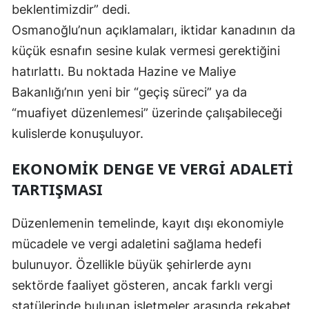
beklentimizdir” dedi.
Yalova
Osmanoğlu’nun açıklamaları, iktidar kanadının da
küçük esnafın sesine kulak vermesi gerektiğini
Karabük
hatırlattı. Bu noktada Hazine ve Maliye
Kilis
Bakanlığı’nın yeni bir “geçiş süreci” ya da
Osmaniye
“muafiyet düzenlemesi” üzerinde çalışabileceği
kulislerde konuşuluyor.
Düzce
EKONOMIK DENGE VE VERGI ADALETI
TARTIŞMASI
Düzenlemenin temelinde, kayıt dışı ekonomiyle
mücadele ve vergi adaletini sağlama hedefi
bulunuyor. Özellikle büyük şehirlerde aynı
sektörde faaliyet gösteren, ancak farklı vergi
statülerinde bulunan işletmeler arasında rekabet