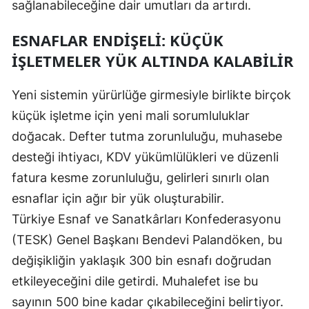
sağlanabileceğine dair umutları da artırdı.
Malatya
ESNAFLAR ENDIŞELI: KÜÇÜK
Manisa
İŞLETMELER YÜK ALTINDA KALABILIR
Kahramanmaraş
Yeni sistemin yürürlüğe girmesiyle birlikte birçok
Mardin
küçük işletme için yeni mali sorumluluklar
Muğla
doğacak. Defter tutma zorunluluğu, muhasebe
desteği ihtiyacı, KDV yükümlülükleri ve düzenli
Muş
fatura kesme zorunluluğu, gelirleri sınırlı olan
Nevşehir
esnaflar için ağır bir yük oluşturabilir.
Türkiye Esnaf ve Sanatkârları Konfederasyonu
Niğde
(TESK) Genel Başkanı Bendevi Palandöken, bu
Ordu
değişikliğin yaklaşık 300 bin esnafı doğrudan
Rize
etkileyeceğini dile getirdi. Muhalefet ise bu
sayının 500 bine kadar çıkabileceğini belirtiyor.
Sakarya