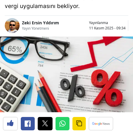
vergi uygulamasını bekliyor.
Bilecik
Bingöl
Zeki Ersin Yıldırım
Yayınlanma
11 Kasım 2025 - 09:34
Yayın Yönetmeni
Bitlis
Bolu
Burdur
Bursa
Çanakkale
Çankırı
Çorum
Denizli
Diyarbakır