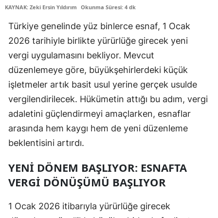
KAYNAK: Zeki Ersin Yıldırım
Okunma Süresi: 4 dk
Edirne
Türkiye genelinde yüz binlerce esnaf, 1 Ocak
Elazığ
2026 tarihiyle birlikte yürürlüğe girecek yeni
Erzincan
vergi uygulamasını bekliyor. Mevcut
düzenlemeye göre, büyükşehirlerdeki küçük
Erzurum
işletmeler artık basit usul yerine gerçek usulde
Eskişehir
vergilendirilecek. Hükümetin attığı bu adım, vergi
Gaziantep
adaletini güçlendirmeyi amaçlarken, esnaflar
arasında hem kaygı hem de yeni düzenleme
Giresun
beklentisini artırdı.
Gümüşhane
YENI DÖNEM BAŞLIYOR: ESNAFTA
Hakkari
VERGI DÖNÜŞÜMÜ BAŞLIYOR
Hatay
1 Ocak 2026 itibarıyla yürürlüğe girecek
Isparta