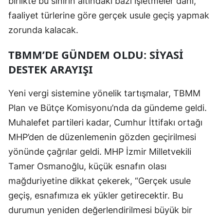
birlikte bu sınırın altındaki bazı işletmeler dahi,
faaliyet türlerine göre gerçek usule geçiş yapmak
Yozgat
zorunda kalacak.
Zonguldak
TBMM’DE GÜNDEM OLDU: SIYASI
Aksaray
DESTEK ARAYIŞI
Bayburt
Yeni vergi sistemine yönelik tartışmalar, TBMM
Karaman
Plan ve Bütçe Komisyonu’nda da gündeme geldi.
Kırıkkale
Muhalefet partileri kadar, Cumhur İttifakı ortağı
MHP’den de düzenlemenin gözden geçirilmesi
Batman
yönünde çağrılar geldi. MHP İzmir Milletvekili
Şırnak
Tamer Osmanoğlu, küçük esnafın olası
Bartın
mağduriyetine dikkat çekerek, “Gerçek usule
geçiş, esnafımıza ek yükler getirecektir. Bu
Ardahan
durumun yeniden değerlendirilmesi büyük bir
Iğdır