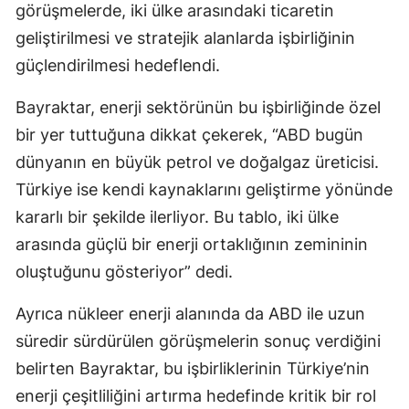
görüşmelerde, iki ülke arasındaki ticaretin
Malatya
geliştirilmesi ve stratejik alanlarda işbirliğinin
güçlendirilmesi hedeflendi.
Manisa
Kahramanmaraş
Bayraktar, enerji sektörünün bu işbirliğinde özel
bir yer tuttuğuna dikkat çekerek, “ABD bugün
Mardin
dünyanın en büyük petrol ve doğalgaz üreticisi.
Muğla
Türkiye ise kendi kaynaklarını geliştirme yönünde
Muş
kararlı bir şekilde ilerliyor. Bu tablo, iki ülke
arasında güçlü bir enerji ortaklığının zemininin
Nevşehir
oluştuğunu gösteriyor” dedi.
Niğde
Ayrıca nükleer enerji alanında da ABD ile uzun
Ordu
süredir sürdürülen görüşmelerin sonuç verdiğini
Rize
belirten Bayraktar, bu işbirliklerinin Türkiye’nin
enerji çeşitliliğini artırma hedefinde kritik bir rol
Sakarya