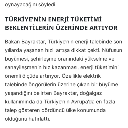
oynayacağını söyledi.
Samsun
TÜRKIYE’NIN ENERJI TÜKETIMI
Siirt
BEKLENTILERIN ÜZERINDE ARTIYOR
Sinop
Bakan Bayraktar, Türkiye’nin enerji talebinde son
Sivas
yıllarda yaşanan hızlı artışa dikkat çekti. Nüfusun
Tekirdağ
büyümesi, şehirleşme oranındaki yükselme ve
sanayileşmenin hız kazanması, enerji tüketimini
Tokat
önemli ölçüde artırıyor. Özellikle elektrik
Trabzon
talebinde öngörülerin üzerine çıkan bir büyüme
Tunceli
yaşandığını belirten Bayraktar, doğalgaz
kullanımında da Türkiye’nin Avrupa’da en fazla
Şanlıurfa
talep gösteren dördüncü ülke konumunda
Uşak
olduğunu hatırlattı.
Van