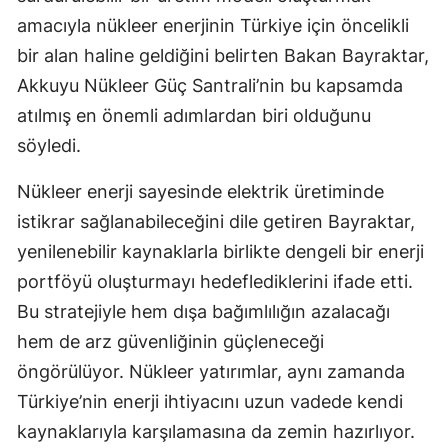
amacıyla nükleer enerjinin Türkiye için öncelikli
Yalova
bir alan haline geldiğini belirten Bakan Bayraktar,
Karabük
Akkuyu Nükleer Güç Santrali’nin bu kapsamda
atılmış en önemli adımlardan biri olduğunu
Kilis
söyledi.
Osmaniye
Nükleer enerji sayesinde elektrik üretiminde
Düzce
istikrar sağlanabileceğini dile getiren Bayraktar,
yenilenebilir kaynaklarla birlikte dengeli bir enerji
portföyü oluşturmayı hedeflediklerini ifade etti.
Bu stratejiyle hem dışa bağımlılığın azalacağı
hem de arz güvenliğinin güçleneceği
öngörülüyor. Nükleer yatırımlar, aynı zamanda
Türkiye’nin enerji ihtiyacını uzun vadede kendi
kaynaklarıyla karşılamasına da zemin hazırlıyor.