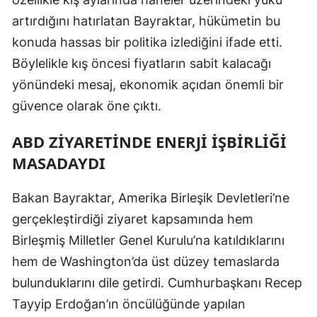
Mersin
artırdığını hatırlatan Bayraktar, hükümetin bu
konuda hassas bir politika izlediğini ifade etti.
İstanbul
Böylelikle kış öncesi fiyatların sabit kalacağı
İzmir
yönündeki mesaj, ekonomik açıdan önemli bir
güvence olarak öne çıktı.
Kars
Kastamonu
ABD ZIYARETINDE ENERJI İŞBIRLIĞI
MASADAYDI
Kayseri
Kırklareli
Bakan Bayraktar, Amerika Birleşik Devletleri’ne
gerçekleştirdiği ziyaret kapsamında hem
Kırşehir
Birleşmiş Milletler Genel Kurulu’na katıldıklarını
Kocaeli
hem de Washington’da üst düzey temaslarda
Konya
bulunduklarını dile getirdi. Cumhurbaşkanı Recep
Tayyip Erdoğan’ın öncülüğünde yapılan
Kütahya