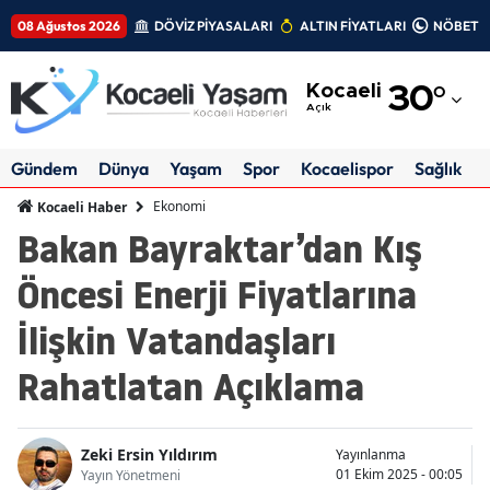
08 Ağustos 2026
DÖVİZ PİYASALARI
ALTIN FİYATLARI
NÖBETÇİ
Adana
Kocaeli
30
°
Adıyaman
Açık
Afyonkarahisar
Gündem
Dünya
Yaşam
Spor
Kocaelispor
Sağlık
Ağrı
Ekonomi
Kocaeli Haber
Bakan Bayraktar’dan Kış
Amasya
Öncesi Enerji Fiyatlarına
Ankara
İlişkin Vatandaşları
Antalya
Rahatlatan Açıklama
Artvin
Aydın
Zeki Ersin Yıldırım
Yayınlanma
Balıkesir
01 Ekim 2025 - 00:05
Yayın Yönetmeni