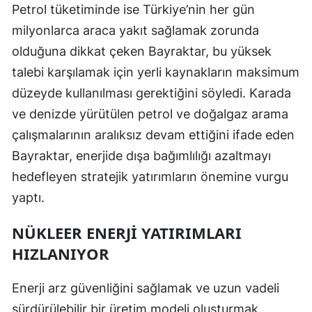
Petrol tüketiminde ise Türkiye’nin her gün
Yozgat
milyonlarca araca yakıt sağlamak zorunda
olduğuna dikkat çeken Bayraktar, bu yüksek
Zonguldak
talebi karşılamak için yerli kaynakların maksimum
Aksaray
düzeyde kullanılması gerektiğini söyledi. Karada
Bayburt
ve denizde yürütülen petrol ve doğalgaz arama
çalışmalarının aralıksız devam ettiğini ifade eden
Karaman
Bayraktar, enerjide dışa bağımlılığı azaltmayı
Kırıkkale
hedefleyen stratejik yatırımların önemine vurgu
yaptı.
Batman
Şırnak
NÜKLEER ENERJI YATIRIMLARI
HIZLANIYOR
Bartın
Ardahan
Enerji arz güvenliğini sağlamak ve uzun vadeli
sürdürülebilir bir üretim modeli oluşturmak
Iğdır