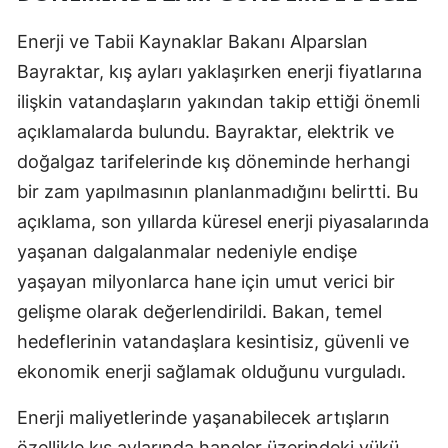
Edirne
Enerji ve Tabii Kaynaklar Bakanı Alparslan
Elazığ
Bayraktar, kış ayları yaklaşırken enerji fiyatlarına
ilişkin vatandaşların yakından takip ettiği önemli
Erzincan
açıklamalarda bulundu. Bayraktar, elektrik ve
Erzurum
doğalgaz tarifelerinde kış döneminde herhangi
Eskişehir
bir zam yapılmasının planlanmadığını belirtti. Bu
açıklama, son yıllarda küresel enerji piyasalarında
Gaziantep
yaşanan dalgalanmalar nedeniyle endişe
Giresun
yaşayan milyonlarca hane için umut verici bir
gelişme olarak değerlendirildi. Bakan, temel
Gümüşhane
hedeflerinin vatandaşlara kesintisiz, güvenli ve
Hakkari
ekonomik enerji sağlamak olduğunu vurguladı.
Hatay
Enerji maliyetlerinde yaşanabilecek artışların
Isparta
özellikle kış aylarında haneler üzerindeki yükü