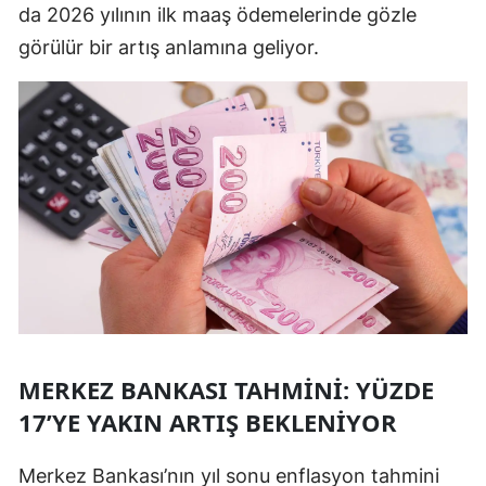
da 2026 yılının ilk maaş ödemelerinde gözle
Yozgat
görülür bir artış anlamına geliyor.
Zonguldak
Aksaray
Bayburt
Karaman
Kırıkkale
Batman
Şırnak
MERKEZ BANKASI TAHMINI: YÜZDE
Bartın
17’YE YAKIN ARTIŞ BEKLENIYOR
Ardahan
Merkez Bankası’nın yıl sonu enflasyon tahmini
Iğdır