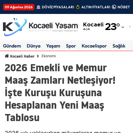
09 Ağustos 2026
DÖVİZ PİYASALARI
ALTIN FİYATLARI
NÖBETÇİ
Adana
Kocaeli
23
°
Adıyaman
Açık
Afyonkarahisar
Gündem
Dünya
Yaşam
Spor
Kocaelispor
Sağlık
Ağrı
Ekonomi
Kocaeli Haber
2026 Emekli ve Memur
Amasya
Maaş Zamları Netleşiyor!
Ankara
İşte Kuruşu Kuruşuna
Antalya
Hesaplanan Yeni Maaş
Artvin
Tablosu
Aydın
Balıkesir