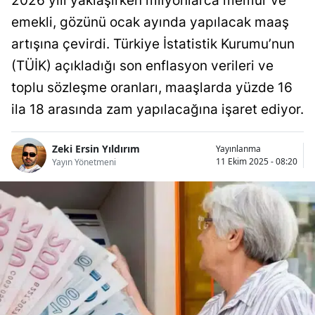
2026 yılı yaklaşırken milyonlarca memur ve
Bilecik
emekli, gözünü ocak ayında yapılacak maaş
artışına çevirdi. Türkiye İstatistik Kurumu’nun
Bingöl
(TÜİK) açıkladığı son enflasyon verileri ve
Bitlis
toplu sözleşme oranları, maaşlarda yüzde 16
Bolu
ila 18 arasında zam yapılacağına işaret ediyor.
Burdur
Zeki Ersin Yıldırım
Yayınlanma
Bursa
11 Ekim 2025 - 08:20
Yayın Yönetmeni
Çanakkale
Çankırı
Çorum
Denizli
Diyarbakır