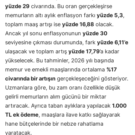
yüzde 29
civarında. Bu oran gerçekleşirse
Yalova
memurların altı aylık enflasyon farkı
yüzde 5,3
,
toplam maaş artışı ise
yüzde 16,88
olacak.
Karabük
Ancak yıl sonu enflasyonunun
yüzde 30
Kilis
seviyesine çıkması durumunda, fark
yüzde 6,11’e
Osmaniye
ulaşacak ve toplam artış
yüzde 17,79
’a kadar
yükselecek. Bu tahminler, 2026 yılı başında
Düzce
memur ve emekli maaşlarında ortalama
%17
civarında bir artışın
gerçekleşeceğini gösteriyor.
Uzmanlara göre, bu zam oranı özellikle düşük
gelirli memurların alım gücünü bir miktar
artıracak. Ayrıca taban aylıklara yapılacak
1.000
TL ek ödeme
, maaşlara ilave katkı sağlayarak
hane bütçelerinde bir nebze rahatlama
yaratacak.