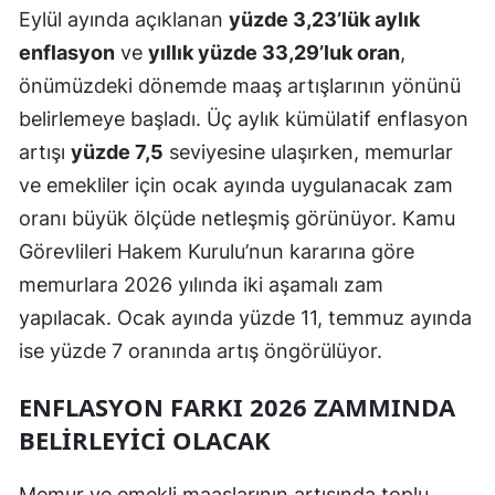
Eylül ayında açıklanan
yüzde 3,23’lük aylık
Mersin
enflasyon
ve
yıllık yüzde 33,29’luk oran
,
İstanbul
önümüzdeki dönemde maaş artışlarının yönünü
belirlemeye başladı. Üç aylık kümülatif enflasyon
İzmir
artışı
yüzde 7,5
seviyesine ulaşırken, memurlar
Kars
ve emekliler için ocak ayında uygulanacak zam
Kastamonu
oranı büyük ölçüde netleşmiş görünüyor. Kamu
Görevlileri Hakem Kurulu’nun kararına göre
Kayseri
memurlara 2026 yılında iki aşamalı zam
Kırklareli
yapılacak. Ocak ayında yüzde 11, temmuz ayında
Kırşehir
ise yüzde 7 oranında artış öngörülüyor.
Kocaeli
ENFLASYON FARKI 2026 ZAMMINDA
BELIRLEYICI OLACAK
Konya
Kütahya
Memur ve emekli maaşlarının artışında toplu