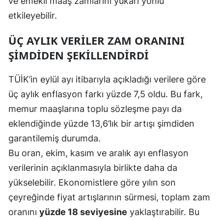
ve emekli maaş zamlarını yukarı yönlü
etkileyebilir.
Samsun
Siirt
ÜÇ AYLIK VERILER ZAM ORANINI
ŞIMDIDEN ŞEKILLENDIRDI
Sinop
Sivas
TÜİK’in eylül ayı itibarıyla açıkladığı verilere göre
üç aylık enflasyon farkı yüzde 7,5 oldu. Bu fark,
Tekirdağ
memur maaşlarına toplu sözleşme payı da
Tokat
eklendiğinde yüzde 13,6’lık bir artışı şimdiden
Trabzon
garantilemiş durumda.
Bu oran, ekim, kasım ve aralık ayı enflasyon
Tunceli
verilerinin açıklanmasıyla birlikte daha da
Şanlıurfa
yükselebilir. Ekonomistlere göre yılın son
çeyreğinde fiyat artışlarının sürmesi, toplam zam
Uşak
oranını
yüzde 18 seviyesine
yaklaştırabilir. Bu
Van