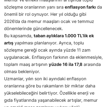
sözleşme oranlarının yanı sıra
enflasyon farkı
da
Malatya
önemli bir rol oynuyor. Her yıl olduğu gibi
Manisa
2026’da da memur maaşları ocak ve temmuz
Kahramanmaraş
dönemlerinde güncellenecek.
Bu kapsamda,
taban aylıklara 1.000 TL’lik ek
Mardin
artış
yapılması planlanıyor. Ayrıca, toplu
Muğla
sözleşme gereği ocak ayında yüzde 11 zam
Muş
uygulanacak. Enflasyon farkının da eklenmesiyle,
toplam maaş artışının
yüzde 16 ila 17,8
arasında
Nevşehir
olması bekleniyor.
Niğde
Uzmanlar, yılın son iki ayındaki enflasyon
oranlarına göre bu rakamların bir miktar daha
Ordu
yükselebileceğini belirtiyor. Özellikle enerji ve
Rize
gıda fiyatlarında yaşanabilecek artışlar, memur
Sakarya