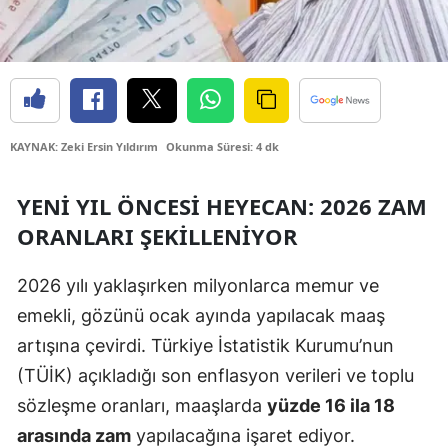
Edirne
Elazığ
Erzincan
Erzurum
KAYNAK: Zeki Ersin Yıldırım
Okunma Süresi: 4 dk
Eskişehir
YENI YIL ÖNCESI HEYECAN: 2026 ZAM
Gaziantep
ORANLARI ŞEKILLENIYOR
Giresun
2026 yılı yaklaşırken milyonlarca memur ve
Gümüşhane
emekli, gözünü ocak ayında yapılacak maaş
artışına çevirdi. Türkiye İstatistik Kurumu’nun
Hakkari
(TÜİK) açıkladığı son enflasyon verileri ve toplu
Hatay
sözleşme oranları, maaşlarda
yüzde 16 ila 18
arasında zam
yapılacağına işaret ediyor.
Isparta