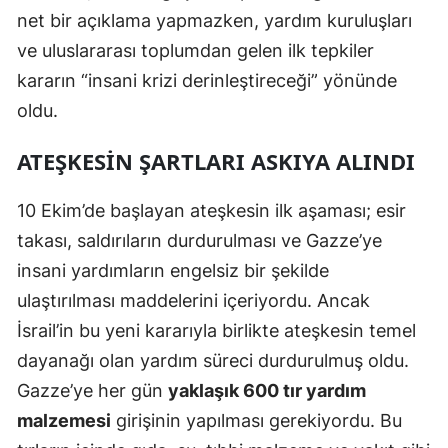
net bir açıklama yapmazken, yardım kuruluşları
Mersin
ve uluslararası toplumdan gelen ilk tepkiler
İstanbul
kararın “insani krizi derinleştireceği” yönünde
İzmir
oldu.
Kars
ATEŞKESIN ŞARTLARI ASKIYA ALINDI
Kastamonu
10 Ekim’de başlayan ateşkesin ilk aşaması; esir
Kayseri
takası, saldırıların durdurulması ve Gazze’ye
insani yardımların engelsiz bir şekilde
Kırklareli
ulaştırılması maddelerini içeriyordu. Ancak
Kırşehir
İsrail’in bu yeni kararıyla birlikte ateşkesin temel
Kocaeli
dayanağı olan yardım süreci durdurulmuş oldu.
Gazze’ye her gün
yaklaşık 600 tır yardım
Konya
malzemesi
girişinin yapılması gerekiyordu. Bu
Kütahya