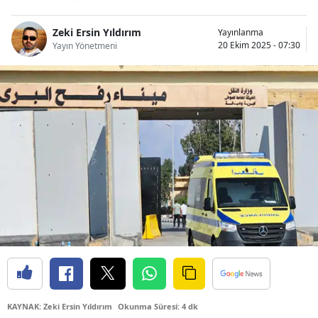
Bilecik
Zeki Ersin Yıldırım
Yayınlanma
Bingöl
20 Ekim 2025 - 07:30
Yayın Yönetmeni
Bitlis
Bolu
Burdur
Bursa
Çanakkale
Çankırı
Çorum
Denizli
Diyarbakır
KAYNAK: Zeki Ersin Yıldırım
Okunma Süresi: 4 dk