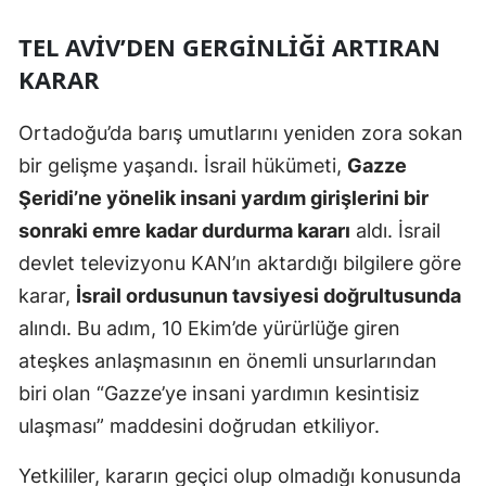
Edirne
TEL AVIV’DEN GERGINLIĞI ARTIRAN
Elazığ
KARAR
Erzincan
Ortadoğu’da barış umutlarını yeniden zora sokan
Erzurum
bir gelişme yaşandı. İsrail hükümeti,
Gazze
Şeridi’ne yönelik insani yardım girişlerini bir
Eskişehir
sonraki emre kadar durdurma kararı
aldı. İsrail
Gaziantep
devlet televizyonu KAN’ın aktardığı bilgilere göre
Giresun
karar,
İsrail ordusunun tavsiyesi doğrultusunda
alındı. Bu adım, 10 Ekim’de yürürlüğe giren
Gümüşhane
ateşkes anlaşmasının en önemli unsurlarından
Hakkari
biri olan “Gazze’ye insani yardımın kesintisiz
ulaşması” maddesini doğrudan etkiliyor.
Hatay
Isparta
Yetkililer, kararın geçici olup olmadığı konusunda