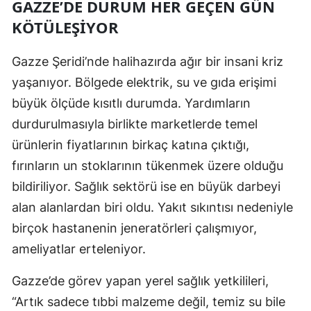
GAZZE’DE DURUM HER GEÇEN GÜN
KÖTÜLEŞIYOR
Yozgat
Zonguldak
Gazze Şeridi’nde halihazırda ağır bir insani kriz
yaşanıyor. Bölgede elektrik, su ve gıda erişimi
Aksaray
büyük ölçüde kısıtlı durumda. Yardımların
Bayburt
durdurulmasıyla birlikte marketlerde temel
Karaman
ürünlerin fiyatlarının birkaç katına çıktığı,
fırınların un stoklarının tükenmek üzere olduğu
Kırıkkale
bildiriliyor. Sağlık sektörü ise en büyük darbeyi
Batman
alan alanlardan biri oldu. Yakıt sıkıntısı nedeniyle
Şırnak
birçok hastanenin jeneratörleri çalışmıyor,
ameliyatlar erteleniyor.
Bartın
Gazze’de görev yapan yerel sağlık yetkilileri,
Ardahan
“Artık sadece tıbbi malzeme değil, temiz su bile
Iğdır