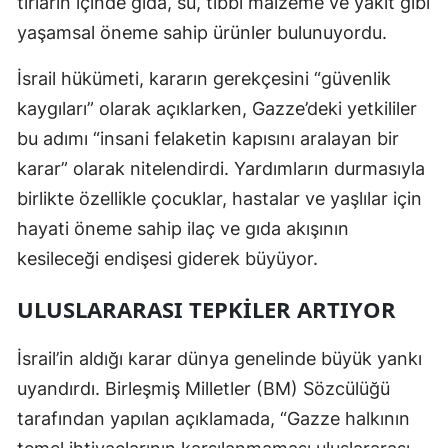
tırların içinde gıda, su, tıbbi malzeme ve yakıt gibi
Malatya
yaşamsal öneme sahip ürünler bulunuyordu.
Manisa
İsrail hükümeti, kararın gerekçesini “güvenlik
kaygıları” olarak açıklarken, Gazze’deki yetkililer
Kahramanmaraş
bu adımı “insani felaketin kapısını aralayan bir
Mardin
karar” olarak nitelendirdi. Yardımların durmasıyla
Muğla
birlikte özellikle çocuklar, hastalar ve yaşlılar için
hayati öneme sahip ilaç ve gıda akışının
Muş
kesileceği endişesi giderek büyüyor.
Nevşehir
ULUSLARARASI TEPKILER ARTIYOR
Niğde
İsrail’in aldığı karar dünya genelinde büyük yankı
Ordu
uyandırdı. Birleşmiş Milletler (BM) Sözcülüğü
Rize
tarafından yapılan açıklamada, “Gazze halkının
Sakarya