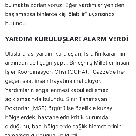
bulmakta zorlanıyoruz. Eğer yardımlar yeniden
Yalova
başlamazsa binlerce kişi ölebilir” uyarısında
bulundu.
Karabük
Kilis
YARDIM KURULUŞLARI ALARM VERDI
Osmaniye
Uluslararası yardım kuruluşları, İsrail’in kararının
Düzce
ardından acil çağrı yaptı. Birleşmiş Milletler İnsani
İşler Koordinasyon Ofisi (OCHA), “Gazze’de her
geçen saat insan hayatına mal oluyor.
Yardımların engellenmesi kabul edilemez”
açıklamasında bulundu. Sınır Tanımayan
Doktorlar (MSF) örgütü ise özellikle kuzey
bölgelerdeki hastanelerin kritik durumda
olduğunu, bazı bölgelerde sağlık hizmetlerinin
tamamen durduğunu bildirdi.