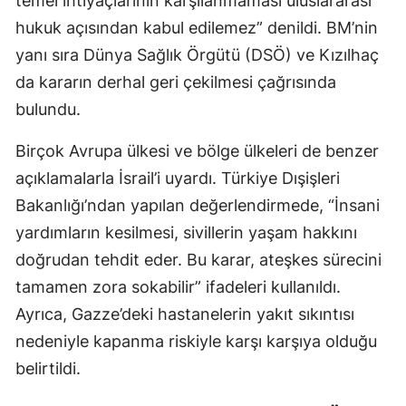
temel ihtiyaçlarının karşılanmaması uluslararası
hukuk açısından kabul edilemez” denildi. BM’nin
Samsun
yanı sıra Dünya Sağlık Örgütü (DSÖ) ve Kızılhaç
Siirt
da kararın derhal geri çekilmesi çağrısında
Sinop
bulundu.
Sivas
Birçok Avrupa ülkesi ve bölge ülkeleri de benzer
açıklamalarla İsrail’i uyardı. Türkiye Dışişleri
Tekirdağ
Bakanlığı’ndan yapılan değerlendirmede, “İnsani
Tokat
yardımların kesilmesi, sivillerin yaşam hakkını
Trabzon
doğrudan tehdit eder. Bu karar, ateşkes sürecini
tamamen zora sokabilir” ifadeleri kullanıldı.
Tunceli
Ayrıca, Gazze’deki hastanelerin yakıt sıkıntısı
Şanlıurfa
nedeniyle kapanma riskiyle karşı karşıya olduğu
Uşak
belirtildi.
Van