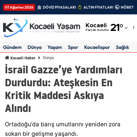
07 Ağustos 2026
DÖVİZ PİYASALARI
ALTIN FİYATLARI
NÖBETÇİ
Adana
Kocaeli
21
°
Adıyaman
Parçalı bulutlu
Afyonkarahisar
Gündem
Dünya
Yaşam
Spor
Kocaelispor
Sağlık
Ağrı
Dünya
Kocaeli Haber
İsrail Gazze’ye Yardımları
Amasya
Durdurdu: Ateşkesin En
Ankara
Kritik Maddesi Askıya
Antalya
Alındı
Artvin
Aydın
Ortadoğu’da barış umutlarını yeniden zora
Balıkesir
sokan bir gelişme yaşandı.