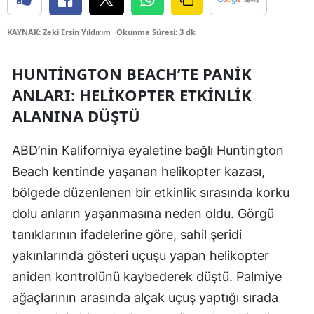
Edirne
KAYNAK: Zeki Ersin Yıldırım
Okunma Süresi: 3 dk
Elazığ
HUNTINGTON BEACH’TE PANIK
Erzincan
ANLARI: HELIKOPTER ETKINLIK
Erzurum
ALANINA DÜŞTÜ
Eskişehir
ABD’nin Kaliforniya eyaletine bağlı Huntington
Gaziantep
Beach kentinde yaşanan helikopter kazası,
Giresun
bölgede düzenlenen bir etkinlik sırasında korku
dolu anların yaşanmasına neden oldu. Görgü
Gümüşhane
tanıklarının ifadelerine göre, sahil şeridi
Hakkari
yakınlarında gösteri uçuşu yapan helikopter
Hatay
aniden kontrolünü kaybederek düştü. Palmiye
ağaçlarının arasında alçak uçuş yaptığı sırada
Isparta