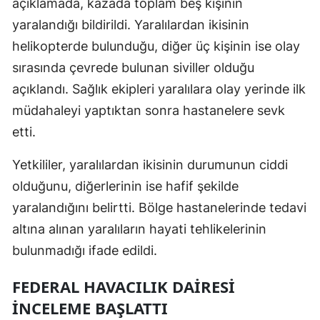
açıklamada, kazada toplam beş kişinin
Malatya
yaralandığı bildirildi. Yaralılardan ikisinin
helikopterde bulunduğu, diğer üç kişinin ise olay
Manisa
sırasında çevrede bulunan siviller olduğu
Kahramanmaraş
açıklandı. Sağlık ekipleri yaralılara olay yerinde ilk
Mardin
müdahaleyi yaptıktan sonra hastanelere sevk
etti.
Muğla
Yetkililer, yaralılardan ikisinin durumunun ciddi
Muş
olduğunu, diğerlerinin ise hafif şekilde
Nevşehir
yaralandığını belirtti. Bölge hastanelerinde tedavi
Niğde
altına alınan yaralıların hayati tehlikelerinin
bulunmadığı ifade edildi.
Ordu
FEDERAL HAVACILIK DAIRESI
Rize
İNCELEME BAŞLATTI
Sakarya