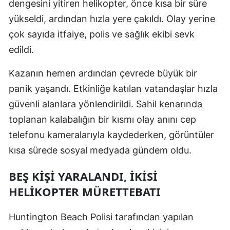
dengesini yitiren helikopter, önce kısa bir süre
Mersin
yükseldi, ardından hızla yere çakıldı. Olay yerine
çok sayıda itfaiye, polis ve sağlık ekibi sevk
İstanbul
edildi.
İzmir
Kazanın hemen ardından çevrede büyük bir
Kars
panik yaşandı. Etkinliğe katılan vatandaşlar hızla
Kastamonu
güvenli alanlara yönlendirildi. Sahil kenarında
toplanan kalabalığın bir kısmı olay anını cep
Kayseri
telefonu kameralarıyla kaydederken, görüntüler
Kırklareli
kısa sürede sosyal medyada gündem oldu.
Kırşehir
BEŞ KIŞI YARALANDI, İKISI
Kocaeli
HELIKOPTER MÜRETTEBATI
Konya
Huntington Beach Polisi tarafından yapılan
Kütahya