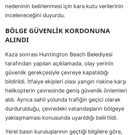
nedeninin belirlenmesi için kara kutu verilerinin
Yozgat
inceleneceğini duyurdu.
Zonguldak
BÖLGE GÜVENLIK KORDONUNA
Aksaray
ALINDI
Bayburt
Kaza sonrası Huntington Beach Belediyesi
Karaman
tarafından yapılan açıklamada, olay yerinin
güvenlik gerekçesiyle çevreye kapatıldığı
Kırıkkale
bildirildi. İtfaiye ekipleri olası yangın riskine karşı
Batman
helikopterin çevresinde geniş güvenlik önlemleri
Şırnak
aldı. Ayrıca sahil yolunda trafiğin geçici olarak
durdurulduğu, çevredeki vatandaşların bölgeye
Bartın
yaklaşmaması konusunda uyarıldığı belirtildi.
Ardahan
Yerel basın kuruluşlarının geçtiği bilgilere göre,
Iğdır