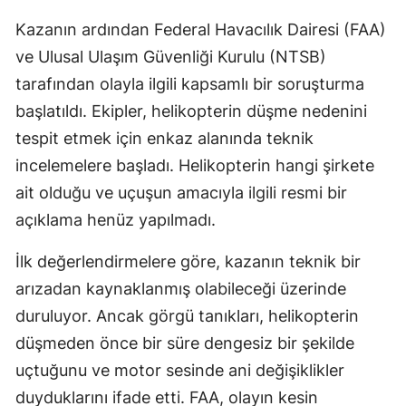
Kazanın ardından Federal Havacılık Dairesi (FAA)
Samsun
ve Ulusal Ulaşım Güvenliği Kurulu (NTSB)
Siirt
tarafından olayla ilgili kapsamlı bir soruşturma
Sinop
başlatıldı. Ekipler, helikopterin düşme nedenini
tespit etmek için enkaz alanında teknik
Sivas
incelemelere başladı. Helikopterin hangi şirkete
Tekirdağ
ait olduğu ve uçuşun amacıyla ilgili resmi bir
Tokat
açıklama henüz yapılmadı.
Trabzon
İlk değerlendirmelere göre, kazanın teknik bir
arızadan kaynaklanmış olabileceği üzerinde
Tunceli
duruluyor. Ancak görgü tanıkları, helikopterin
Şanlıurfa
düşmeden önce bir süre dengesiz bir şekilde
Uşak
uçtuğunu ve motor sesinde ani değişiklikler
duyduklarını ifade etti. FAA, olayın kesin
Van