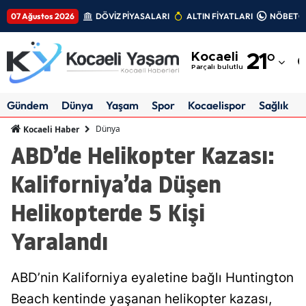
07 Ağustos 2026
DÖVİZ PİYASALARI
ALTIN FİYATLARI
NÖBETÇİ
Adana
Kocaeli
21
°
Adıyaman
Parçalı bulutlu
Afyonkarahisar
Gündem
Dünya
Yaşam
Spor
Kocaelispor
Sağlık
Ağrı
Dünya
Kocaeli Haber
ABD’de Helikopter Kazası:
Amasya
Kaliforniya’da Düşen
Ankara
Helikopterde 5 Kişi
Antalya
Yaralandı
Artvin
Aydın
ABD’nin Kaliforniya eyaletine bağlı Huntington
Balıkesir
Beach kentinde yaşanan helikopter kazası,