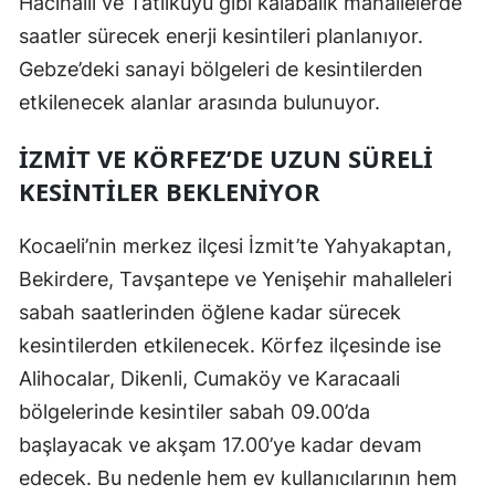
Hacıhalil ve Tatlıkuyu gibi kalabalık mahallelerde
saatler sürecek enerji kesintileri planlanıyor.
Yozgat
Gebze’deki sanayi bölgeleri de kesintilerden
Zonguldak
etkilenecek alanlar arasında bulunuyor.
Aksaray
İZMIT VE KÖRFEZ’DE UZUN SÜRELI
Bayburt
KESINTILER BEKLENIYOR
Karaman
Kocaeli’nin merkez ilçesi İzmit’te Yahyakaptan,
Kırıkkale
Bekirdere, Tavşantepe ve Yenişehir mahalleleri
sabah saatlerinden öğlene kadar sürecek
Batman
kesintilerden etkilenecek. Körfez ilçesinde ise
Şırnak
Alihocalar, Dikenli, Cumaköy ve Karacaali
Bartın
bölgelerinde kesintiler sabah 09.00’da
başlayacak ve akşam 17.00’ye kadar devam
Ardahan
edecek. Bu nedenle hem ev kullanıcılarının hem
Iğdır