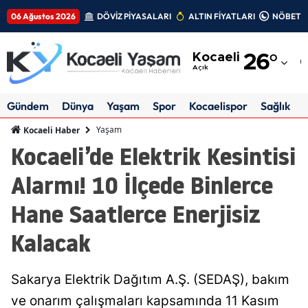
06 Ağustos 2026
DÖVİZ PİYASALARI
ALTIN FİYATLARI
NÖBETÇİ
Adana
Kocaeli
26
°
Adıyaman
Açık
Afyonkarahisar
Gündem
Dünya
Yaşam
Spor
Kocaelispor
Sağlık
Ağrı
Yaşam
Kocaeli Haber
Kocaeli’de Elektrik Kesintisi
Amasya
Alarmı! 10 İlçede Binlerce
Ankara
Hane Saatlerce Enerjisiz
Antalya
Kalacak
Artvin
Aydın
Sakarya Elektrik Dağıtım A.Ş. (SEDAŞ), bakım
Balıkesir
ve onarım çalışmaları kapsamında 11 Kasım