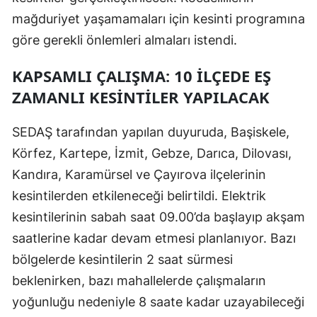
mağduriyet yaşamamaları için kesinti programına
Mersin
göre gerekli önlemleri almaları istendi.
İstanbul
KAPSAMLI ÇALIŞMA: 10 İLÇEDE EŞ
İzmir
ZAMANLI KESINTILER YAPILACAK
Kars
SEDAŞ tarafından yapılan duyuruda, Başiskele,
Kastamonu
Körfez, Kartepe, İzmit, Gebze, Darıca, Dilovası,
Kayseri
Kandıra, Karamürsel ve Çayırova ilçelerinin
Kırklareli
kesintilerden etkileneceği belirtildi. Elektrik
kesintilerinin sabah saat 09.00’da başlayıp akşam
Kırşehir
saatlerine kadar devam etmesi planlanıyor. Bazı
Kocaeli
bölgelerde kesintilerin 2 saat sürmesi
beklenirken, bazı mahallelerde çalışmaların
Konya
yoğunluğu nedeniyle 8 saate kadar uzayabileceği
Kütahya