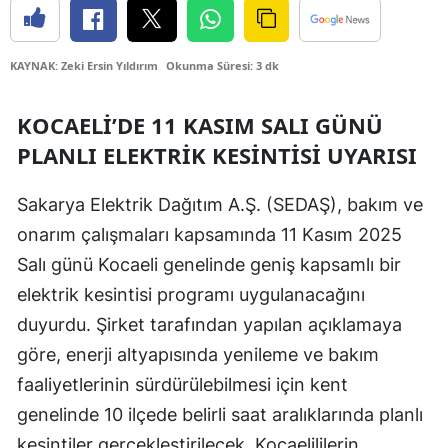
Edirne
Elazığ
KAYNAK: Zeki Ersin Yıldırım
Okunma Süresi: 3 dk
Erzincan
KOCAELI’DE 11 KASIM SALI GÜNÜ
Erzurum
PLANLI ELEKTRIK KESINTISI UYARISI
Eskişehir
Sakarya Elektrik Dağıtım A.Ş. (SEDAŞ), bakım ve
Gaziantep
onarım çalışmaları kapsamında 11 Kasım 2025
Salı günü Kocaeli genelinde geniş kapsamlı bir
Giresun
elektrik kesintisi programı uygulanacağını
Gümüşhane
duyurdu. Şirket tarafından yapılan açıklamaya
Hakkari
göre, enerji altyapısında yenileme ve bakım
faaliyetlerinin sürdürülebilmesi için kent
Hatay
genelinde 10 ilçede belirli saat aralıklarında planlı
Isparta
kesintiler gerçekleştirilecek. Kocaelililerin