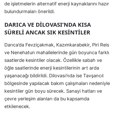
de işletmelerin alternatif enerji kaynaklarını hazır
Yalova
bulundurmaları önerildi.
Karabük
DARICA VE DILOVASI’NDA KISA
SÜRELI ANCAK SIK KESINTILER
Kilis
Osmaniye
Darıca’da Fevziçakmak, Kazımkarabekir, Piri Reis
Düzce
ve Nenehatun mahallelerinde gün boyunca farklı
saatlerde kesintiler olacak. Özellikle sabah ve
öğle saatlerinde enerji kesintilerinin art arda
yaşanacağı bildirildi. Dilovası’nda ise Tavşancıl
bölgesinde yapılacak bakım çalışmaları nedeniyle
kesintiler gün boyu sürecek. Sanayi hatları ve
çevre yerleşim alanları da bu kapsamda
etkilenecek.