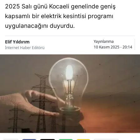
2025 Salı günü Kocaeli genelinde geniş
Bilecik
kapsamlı bir elektrik kesintisi programı
Bingöl
uygulanacağını duyurdu.
Bitlis
Elif Yıldırım
Yayınlanma
Bolu
10 Kasım 2025 - 20:14
İnternet Haber Editörü
Burdur
Bursa
Çanakkale
Çankırı
Çorum
Denizli
Diyarbakır