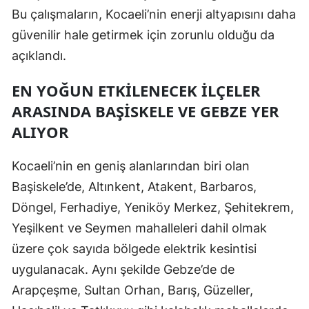
Bu çalışmaların, Kocaeli’nin enerji altyapısını daha
Samsun
güvenilir hale getirmek için zorunlu olduğu da
Siirt
açıklandı.
Sinop
EN YOĞUN ETKILENECEK İLÇELER
ARASINDA BAŞISKELE VE GEBZE YER
Sivas
ALIYOR
Tekirdağ
Tokat
Kocaeli’nin en geniş alanlarından biri olan
Başiskele’de, Altınkent, Atakent, Barbaros,
Trabzon
Döngel, Ferhadiye, Yeniköy Merkez, Şehitekrem,
Tunceli
Yeşilkent ve Seymen mahalleleri dahil olmak
üzere çok sayıda bölgede elektrik kesintisi
Şanlıurfa
uygulanacak. Aynı şekilde Gebze’de de
Uşak
Arapçeşme, Sultan Orhan, Barış, Güzeller,
Van