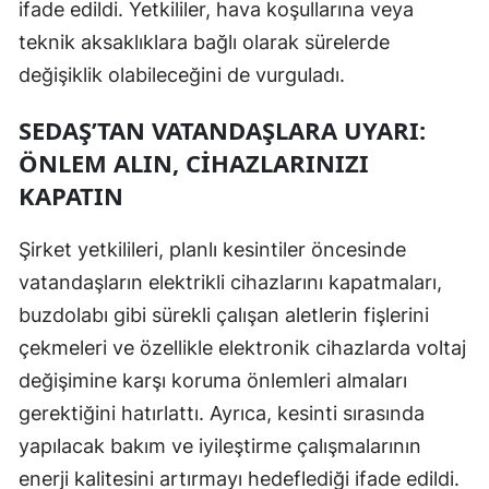
ifade edildi. Yetkililer, hava koşullarına veya
Malatya
teknik aksaklıklara bağlı olarak sürelerde
değişiklik olabileceğini de vurguladı.
Manisa
Kahramanmaraş
SEDAŞ’TAN VATANDAŞLARA UYARI:
ÖNLEM ALIN, CIHAZLARINIZI
Mardin
KAPATIN
Muğla
Şirket yetkilileri, planlı kesintiler öncesinde
Muş
vatandaşların elektrikli cihazlarını kapatmaları,
Nevşehir
buzdolabı gibi sürekli çalışan aletlerin fişlerini
Niğde
çekmeleri ve özellikle elektronik cihazlarda voltaj
değişimine karşı koruma önlemleri almaları
Ordu
gerektiğini hatırlattı. Ayrıca, kesinti sırasında
Rize
yapılacak bakım ve iyileştirme çalışmalarının
enerji kalitesini artırmayı hedeflediği ifade edildi.
Sakarya