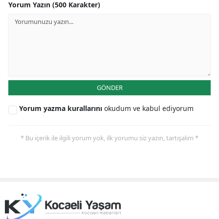
Yorum Yazın (500 Karakter)
Samsun
Siirt
Sinop
Sivas
GÖNDER
Tekirdağ
Yorum yazma kurallarını
okudum ve kabul ediyorum
Tokat
Trabzon
* Bu içerik ile ilgili yorum yok, ilk yorumu siz yazın, tartışalım *
Tunceli
Şanlıurfa
Uşak
Van