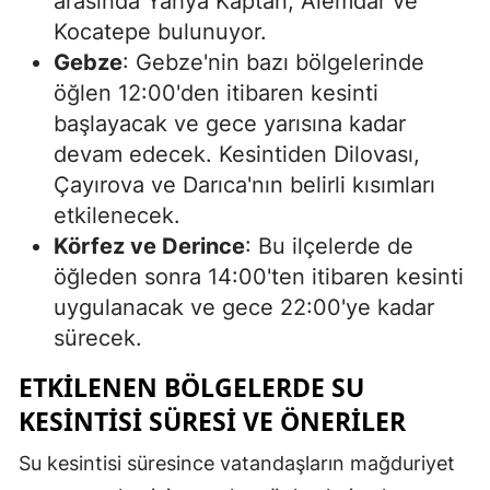
arasında Yahya Kaptan, Alemdar ve
Kocatepe bulunuyor.
Mersin
Gebze
: Gebze'nin bazı bölgelerinde
İstanbul
öğlen 12:00'den itibaren kesinti
İzmir
başlayacak ve gece yarısına kadar
devam edecek. Kesintiden Dilovası,
Kars
Çayırova ve Darıca'nın belirli kısımları
Kastamonu
etkilenecek.
Körfez ve Derince
: Bu ilçelerde de
Kayseri
öğleden sonra 14:00'ten itibaren kesinti
Kırklareli
uygulanacak ve gece 22:00'ye kadar
sürecek.
Kırşehir
ETKILENEN BÖLGELERDE SU
Kocaeli
KESINTISI SÜRESI VE ÖNERILER
Konya
Su kesintisi süresince vatandaşların mağduriyet
Kütahya