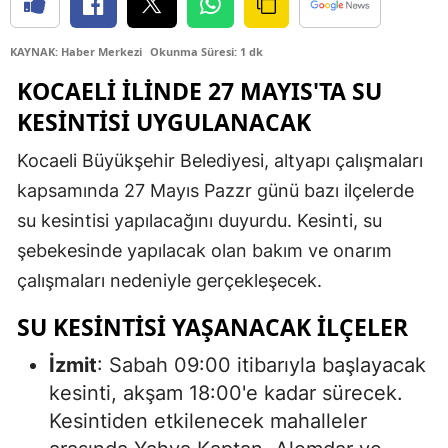
Edirne
KAYNAK: Haber Merkezi
Okunma Süresi: 1 dk
Elazığ
KOCAELI İLINDE 27 MAYIS'TA SU
Erzincan
KESINTISI UYGULANACAK
Erzurum
Kocaeli Büyükşehir Belediyesi, altyapı çalışmaları
Eskişehir
kapsamında 27 Mayıs Pazzr günü bazı ilçelerde
su kesintisi yapılacağını duyurdu. Kesinti, su
Gaziantep
şebekesinde yapılacak olan bakım ve onarım
Giresun
çalışmaları nedeniyle gerçekleşecek.
Gümüşhane
SU KESINTISI YAŞANACAK İLÇELER
Hakkari
İzmit
: Sabah 09:00 itibarıyla başlayacak
kesinti, akşam 18:00'e kadar sürecek.
Hatay
Kesintiden etkilenecek mahalleler
Isparta