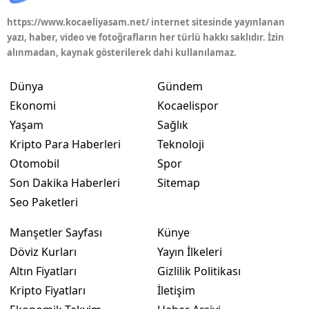
https://www.kocaeliyasam.net/ internet sitesinde yayınlanan
Yozgat
yazı, haber, video ve fotoğrafların her türlü hakkı saklıdır. İzin
alınmadan, kaynak gösterilerek dahi kullanılamaz.
Zonguldak
Aksaray
Dünya
Gündem
Ekonomi
Kocaelispor
Bayburt
Yaşam
Sağlık
Karaman
Kripto Para Haberleri
Teknoloji
Otomobil
Spor
Kırıkkale
Son Dakika Haberleri
Sitemap
Batman
Seo Paketleri
Şırnak
Manşetler Sayfası
Künye
Döviz Kurları
Yayın İlkeleri
Bartın
Altın Fiyatları
Gizlilik Politikası
Ardahan
Kripto Fiyatları
İletişim
Iğdır