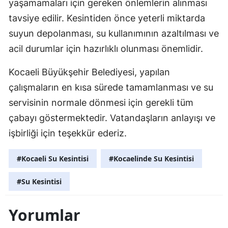
yaşamamaları için gereken önlemlerin alınması
Malatya
tavsiye edilir. Kesintiden önce yeterli miktarda
suyun depolanması, su kullanımının azaltılması ve
Manisa
acil durumlar için hazırlıklı olunması önemlidir.
Kahramanmaraş
Kocaeli Büyükşehir Belediyesi, yapılan
Mardin
çalışmaların en kısa sürede tamamlanması ve su
Muğla
servisinin normale dönmesi için gerekli tüm
çabayı göstermektedir. Vatandaşların anlayışı ve
Muş
işbirliği için teşekkür ederiz.
Nevşehir
#Kocaeli Su Kesintisi
#Kocaelinde Su Kesintisi
Niğde
#Su Kesintisi
Ordu
Rize
Yorumlar
Sakarya