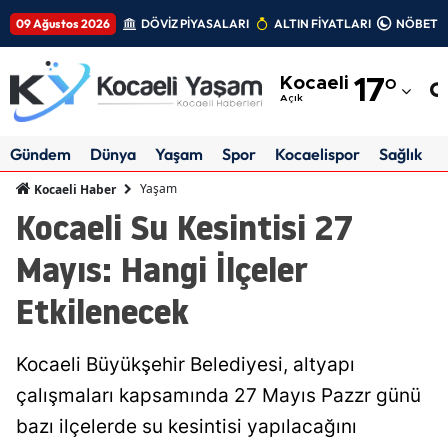
09 Ağustos 2026
DÖVİZ PİYASALARI
ALTIN FİYATLARI
NÖBETÇİ
Adana
Kocaeli
17
°
Adıyaman
Açık
Afyonkarahisar
Gündem
Dünya
Yaşam
Spor
Kocaelispor
Sağlık
Ağrı
Yaşam
Kocaeli Haber
Kocaeli Su Kesintisi 27
Amasya
Mayıs: Hangi İlçeler
Ankara
Etkilenecek
Antalya
Artvin
Kocaeli Büyükşehir Belediyesi, altyapı
Aydın
çalışmaları kapsamında 27 Mayıs Pazzr günü
bazı ilçelerde su kesintisi yapılacağını
Balıkesir