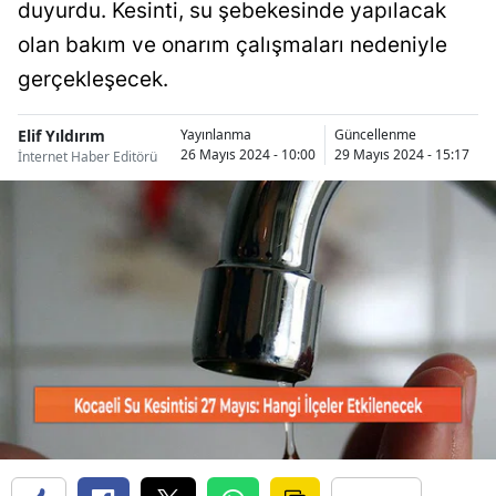
duyurdu. Kesinti, su şebekesinde yapılacak
Bilecik
olan bakım ve onarım çalışmaları nedeniyle
Bingöl
gerçekleşecek.
Bitlis
Elif Yıldırım
Yayınlanma
Güncellenme
26 Mayıs 2024 - 10:00
29 Mayıs 2024 - 15:17
İnternet Haber Editörü
Bolu
Burdur
Bursa
Çanakkale
Çankırı
Çorum
Denizli
Diyarbakır