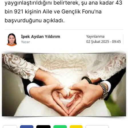
yaygınlaştırıldığını belirterek, şu ana kadar 43
Bilecik
bin 921 kişinin Aile ve Gençlik Fonu'na
Bingöl
başvurduğunu açıkladı.
Bitlis
İpek Aydan Yıldırım
Yayınlanma
Bolu
02 Şubat 2025 - 09:45
Yazar
Burdur
Bursa
Çanakkale
Çankırı
Çorum
Denizli
Diyarbakır