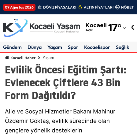
09 Ağustos 2026
DÖVİZ PİYASALARI
ALTIN FİYATLARI
NÖBETÇİ
Adana
Kocaeli
17
°
Adıyaman
Açık
Afyonkarahisar
Gündem
Dünya
Yaşam
Spor
Kocaelispor
Sağlık
Ağrı
Yaşam
Kocaeli Haber
Evlilik Öncesi Eğitim Şartı:
Amasya
Evlenecek Çiftlere 43 Bin
Ankara
Form Dağıtıldı?
Antalya
Artvin
Aile ve Sosyal Hizmetler Bakanı Mahinur
Aydın
Özdemir Göktaş, evlilik sürecinde olan
gençlere yönelik desteklerin
Balıkesir