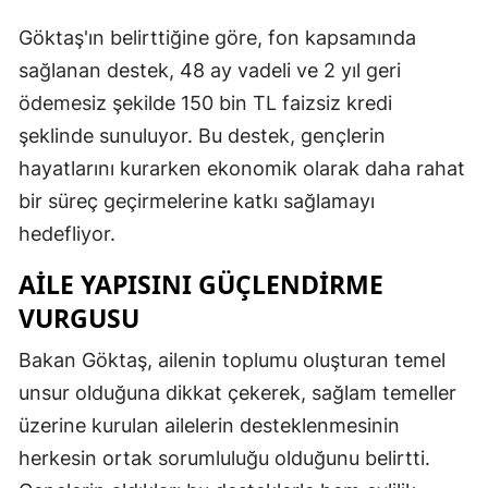
Malatya
Göktaş'ın belirttiğine göre, fon kapsamında
sağlanan destek, 48 ay vadeli ve 2 yıl geri
Manisa
ödemesiz şekilde 150 bin TL faizsiz kredi
Kahramanmaraş
şeklinde sunuluyor. Bu destek, gençlerin
hayatlarını kurarken ekonomik olarak daha rahat
Mardin
bir süreç geçirmelerine katkı sağlamayı
Muğla
hedefliyor.
Muş
AILE YAPISINI GÜÇLENDIRME
Nevşehir
VURGUSU
Niğde
Bakan Göktaş, ailenin toplumu oluşturan temel
Ordu
unsur olduğuna dikkat çekerek, sağlam temeller
üzerine kurulan ailelerin desteklenmesinin
Rize
herkesin ortak sorumluluğu olduğunu belirtti.
Sakarya