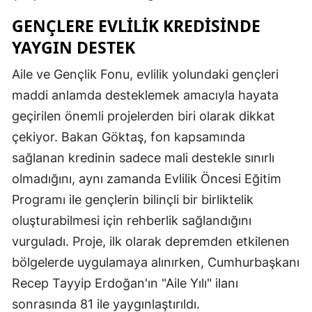
Mersin
GENÇLERE EVLILIK KREDISINDE
YAYGIN DESTEK
İstanbul
Aile ve Gençlik Fonu, evlilik yolundaki gençleri
İzmir
maddi anlamda desteklemek amacıyla hayata
Kars
geçirilen önemli projelerden biri olarak dikkat
Kastamonu
çekiyor. Bakan Göktaş, fon kapsamında
sağlanan kredinin sadece mali destekle sınırlı
Kayseri
olmadığını, aynı zamanda Evlilik Öncesi Eğitim
Kırklareli
Programı ile gençlerin bilinçli bir birliktelik
Kırşehir
oluşturabilmesi için rehberlik sağlandığını
vurguladı. Proje, ilk olarak depremden etkilenen
Kocaeli
bölgelerde uygulamaya alınırken, Cumhurbaşkanı
Konya
Recep Tayyip Erdoğan'ın "Aile Yılı" ilanı
sonrasında 81 ile yaygınlaştırıldı.
Kütahya