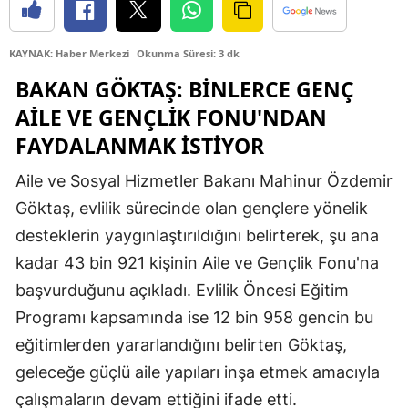
Edirne
KAYNAK: Haber Merkezi
Okunma Süresi: 3 dk
Elazığ
BAKAN GÖKTAŞ: BINLERCE GENÇ
Erzincan
AILE VE GENÇLIK FONU'NDAN
Erzurum
FAYDALANMAK İSTIYOR
Eskişehir
Aile ve Sosyal Hizmetler Bakanı Mahinur Özdemir
Göktaş, evlilik sürecinde olan gençlere yönelik
Gaziantep
desteklerin yaygınlaştırıldığını belirterek, şu ana
Giresun
kadar 43 bin 921 kişinin Aile ve Gençlik Fonu'na
Gümüşhane
başvurduğunu açıkladı. Evlilik Öncesi Eğitim
Programı kapsamında ise 12 bin 958 gencin bu
Hakkari
eğitimlerden yararlandığını belirten Göktaş,
Hatay
geleceğe güçlü aile yapıları inşa etmek amacıyla
Isparta
çalışmaların devam ettiğini ifade etti.