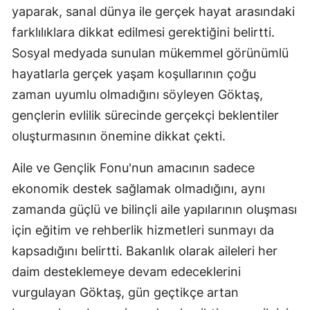
yaparak, sanal dünya ile gerçek hayat arasındaki
Yozgat
farklılıklara dikkat edilmesi gerektiğini belirtti.
Sosyal medyada sunulan mükemmel görünümlü
Zonguldak
hayatlarla gerçek yaşam koşullarının çoğu
Aksaray
zaman uyumlu olmadığını söyleyen Göktaş,
Bayburt
gençlerin evlilik sürecinde gerçekçi beklentiler
oluşturmasının önemine dikkat çekti.
Karaman
Aile ve Gençlik Fonu'nun amacının sadece
Kırıkkale
ekonomik destek sağlamak olmadığını, aynı
Batman
zamanda güçlü ve bilinçli aile yapılarının oluşması
Şırnak
için eğitim ve rehberlik hizmetleri sunmayı da
kapsadığını belirtti. Bakanlık olarak aileleri her
Bartın
daim desteklemeye devam edeceklerini
Ardahan
vurgulayan Göktaş, gün geçtikçe artan
Iğdır