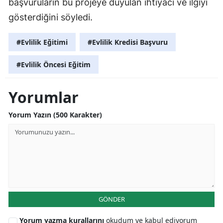
başvuruların bu projeye duyulan ihtiyacı ve ilgiyi
gösterdiğini söyledi.
Yalova
Karabük
#Evlilik Eğitimi
#Evlilik Kredisi Başvuru
Kilis
#Evlilik Öncesi Eğitim
Osmaniye
Yorumlar
Düzce
Yorum Yazın (500 Karakter)
GÖNDER
Yorum yazma kurallarını
okudum ve kabul ediyorum