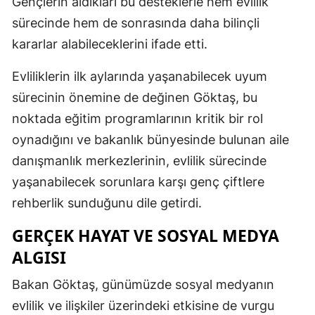
Gençlerin aldıkları bu desteklerle hem evlilik
sürecinde hem de sonrasında daha bilinçli
Samsun
kararlar alabileceklerini ifade etti.
Siirt
Evliliklerin ilk aylarında yaşanabilecek uyum
Sinop
sürecinin önemine de değinen Göktaş, bu
Sivas
noktada eğitim programlarının kritik bir rol
oynadığını ve bakanlık bünyesinde bulunan aile
Tekirdağ
danışmanlık merkezlerinin, evlilik sürecinde
Tokat
yaşanabilecek sorunlara karşı genç çiftlere
Trabzon
rehberlik sunduğunu dile getirdi.
Tunceli
GERÇEK HAYAT VE SOSYAL MEDYA
ALGISI
Şanlıurfa
Uşak
Bakan Göktaş, günümüzde sosyal medyanın
evlilik ve ilişkiler üzerindeki etkisine de vurgu
Van