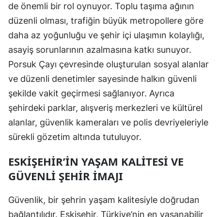
de önemli bir rol oynuyor. Toplu taşıma ağının
Samsun
düzenli olması, trafiğin büyük metropollere göre
daha az yoğunluğu ve şehir içi ulaşımın kolaylığı,
Siirt
asayiş sorunlarının azalmasına katkı sunuyor.
Sinop
Porsuk Çayı çevresinde oluşturulan sosyal alanlar
Sivas
ve düzenli denetimler sayesinde halkın güvenli
şekilde vakit geçirmesi sağlanıyor. Ayrıca
Tekirdağ
şehirdeki parklar, alışveriş merkezleri ve kültürel
Tokat
alanlar, güvenlik kameraları ve polis devriyeleriyle
Trabzon
sürekli gözetim altında tutuluyor.
Tunceli
ESKIŞEHIR’IN YAŞAM KALITESI VE
GÜVENLI ŞEHIR İMAJI
Şanlıurfa
Uşak
Güvenlik, bir şehrin yaşam kalitesiyle doğrudan
bağlantılıdır. Eskişehir, Türkiye’nin en yaşanabilir
Van