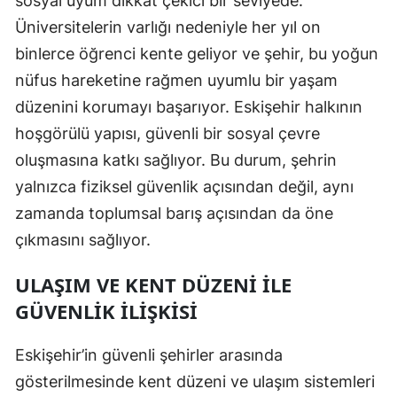
sosyal uyum dikkat çekici bir seviyede.
Üniversitelerin varlığı nedeniyle her yıl on
Malatya
binlerce öğrenci kente geliyor ve şehir, bu yoğun
Manisa
nüfus hareketine rağmen uyumlu bir yaşam
Kahramanmaraş
düzenini korumayı başarıyor. Eskişehir halkının
hoşgörülü yapısı, güvenli bir sosyal çevre
Mardin
oluşmasına katkı sağlıyor. Bu durum, şehrin
Muğla
yalnızca fiziksel güvenlik açısından değil, aynı
Muş
zamanda toplumsal barış açısından da öne
çıkmasını sağlıyor.
Nevşehir
ULAŞIM VE KENT DÜZENI ILE
Niğde
GÜVENLIK İLIŞKISI
Ordu
Eskişehir’in güvenli şehirler arasında
Rize
gösterilmesinde kent düzeni ve ulaşım sistemleri
Sakarya