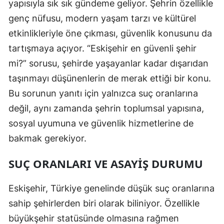
yapısıyla sık sık gündeme geliyor. Şehrin özellikle
Edirne
genç nüfusu, modern yaşam tarzı ve kültürel
etkinlikleriyle öne çıkması, güvenlik konusunu da
Elazığ
tartışmaya açıyor. “Eskişehir en güvenli şehir
Erzincan
mi?” sorusu, şehirde yaşayanlar kadar dışarıdan
Erzurum
taşınmayı düşünenlerin de merak ettiği bir konu.
Bu sorunun yanıtı için yalnızca suç oranlarına
Eskişehir
değil, aynı zamanda şehrin toplumsal yapısına,
Gaziantep
sosyal uyumuna ve güvenlik hizmetlerine de
Giresun
bakmak gerekiyor.
Gümüşhane
SUÇ ORANLARI VE ASAYIŞ DURUMU
Hakkari
Eskişehir, Türkiye genelinde düşük suç oranlarına
Hatay
sahip şehirlerden biri olarak biliniyor. Özellikle
Isparta
büyükşehir statüsünde olmasına rağmen