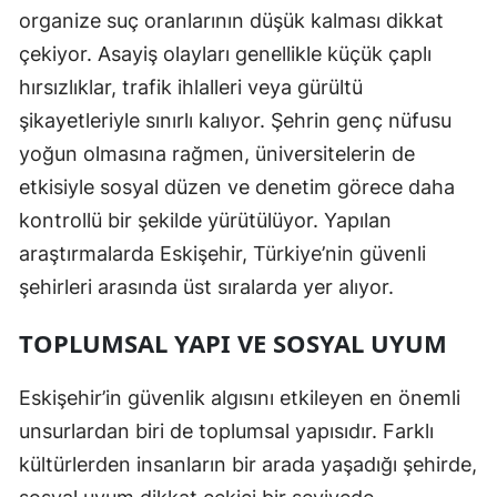
organize suç oranlarının düşük kalması dikkat
Mersin
çekiyor. Asayiş olayları genellikle küçük çaplı
İstanbul
hırsızlıklar, trafik ihlalleri veya gürültü
şikayetleriyle sınırlı kalıyor. Şehrin genç nüfusu
İzmir
yoğun olmasına rağmen, üniversitelerin de
Kars
etkisiyle sosyal düzen ve denetim görece daha
Kastamonu
kontrollü bir şekilde yürütülüyor. Yapılan
araştırmalarda Eskişehir, Türkiye’nin güvenli
Kayseri
şehirleri arasında üst sıralarda yer alıyor.
Kırklareli
TOPLUMSAL YAPI VE SOSYAL UYUM
Kırşehir
Kocaeli
Eskişehir’in güvenlik algısını etkileyen en önemli
unsurlardan biri de toplumsal yapısıdır. Farklı
Konya
kültürlerden insanların bir arada yaşadığı şehirde,
Kütahya