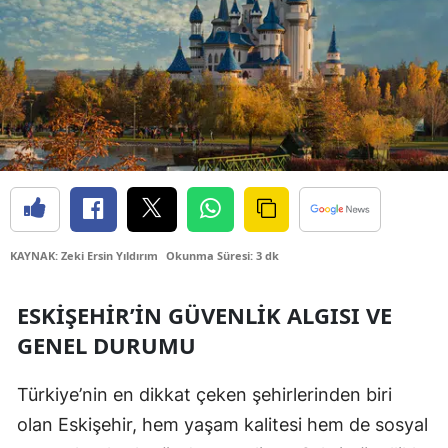
Bilecik
Bingöl
Bitlis
Bolu
Burdur
Bursa
KAYNAK: Zeki Ersin Yıldırım
Okunma Süresi: 3 dk
Çanakkale
Çankırı
ESKIŞEHIR’IN GÜVENLIK ALGISI VE
GENEL DURUMU
Çorum
Denizli
Türkiye’nin en dikkat çeken şehirlerinden biri
olan Eskişehir, hem yaşam kalitesi hem de sosyal
Diyarbakır