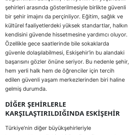
şehirleri arasında gösterilmesiyle birlikte güvenli
Yozgat
bir şehir imajını da perçinliyor. Eğitim, sağlık ve
Zonguldak
kültürel faaliyetlerdeki yüksek standartlar, halkın
kendisini güvende hissetmesine yardımcı oluyor.
Aksaray
Özellikle gece saatlerinde bile sokaklarda
Bayburt
güvenle dolaşılabilmesi, Eskişehir’in bu alandaki
Karaman
başarısını gözler önüne seriyor. Bu nedenle şehir,
hem yerli halk hem de öğrenciler için tercih
Kırıkkale
edilen güvenli yaşam merkezlerinden biri haline
Batman
gelmiş durumda.
Şırnak
DIĞER ŞEHIRLERLE
Bartın
KARŞILAŞTIRILDIĞINDA ESKIŞEHIR
Ardahan
Türkiye’nin diğer büyükşehirleriyle
Iğdır