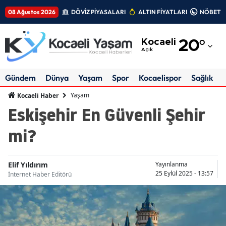
08 Ağustos 2026
DÖVİZ PİYASALARI
ALTIN FİYATLARI
NÖBETÇİ
Adana
Kocaeli
20
°
Adıyaman
Açık
Afyonkarahisar
Gündem
Dünya
Yaşam
Spor
Kocaelispor
Sağlık
Ağrı
Yaşam
Kocaeli Haber
Eskişehir En Güvenli Şehir
Amasya
mi?
Ankara
Antalya
Elif Yıldırım
Yayınlanma
25 Eylül 2025 - 13:57
İnternet Haber Editörü
Artvin
Aydın
Balıkesir